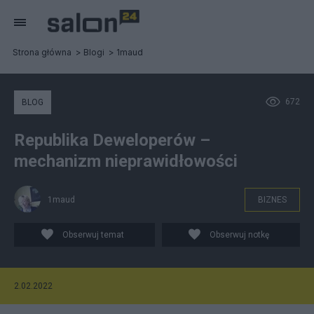
Strona główna
Blogi
1maud
672
BLOG
Republika Deweloperów –
mechanizm nieprawidłowości
1maud
BIZNES
Obserwuj temat
Obserwuj notkę
2.02.2022