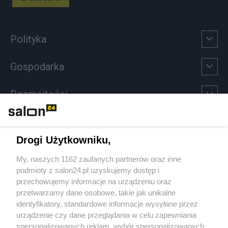
Polityka
Gospodarka
Rozmaitości
Technologie
Drogi Użytkowniku,
Sport
My, naszych 1162 zaufanych partnerów oraz inne
podmioty z salon24.pl uzyskujemy dostęp i
Społeczeństwo
przechowujemy informacje na urządzeniu oraz
przetwarzamy dane osobowe, takie jak unikalne
Kultura
identyfikatory, standardowe informacje wysyłane przez
urządzenie czy dane przeglądania w celu zapewniania
spersonalizowanych reklam, wybór spersonalizowanych