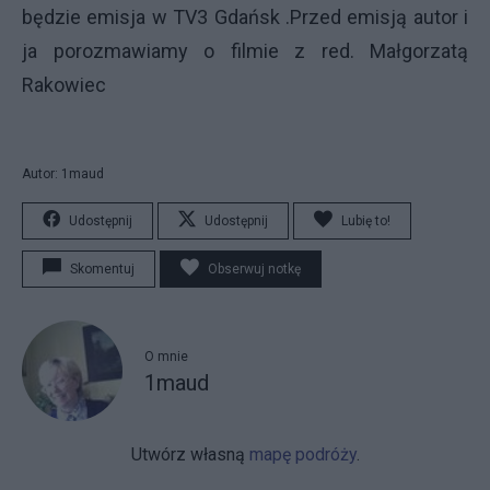
będzie emisja w TV3 Gdańsk .Przed emisją autor i
ja porozmawiamy o filmie z red. Małgorzatą
Rakowiec
Autor: 1maud
Udostępnij
Udostępnij
Lubię to!
Skomentuj
Obserwuj notkę
O mnie
1maud
Utwórz własną
mapę podróży
.