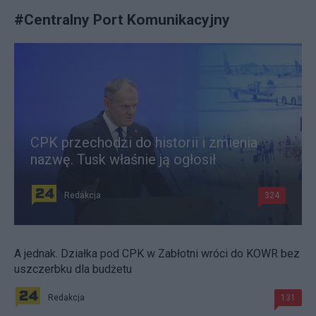
#
Centralny Port Komunikacyjny
CPK przechodzi do historii i zmienia
nazwę. Tusk właśnie ją ogłosił
Redakcja
324
A jednak. Działka pod CPK w Zabłotni wróci do KOWR bez
uszczerbku dla budżetu
Redakcja
131