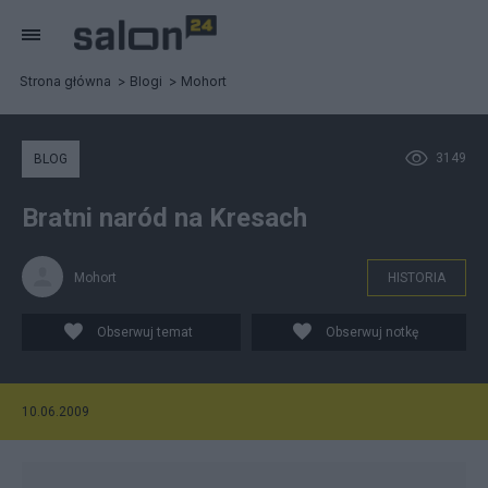
Strona główna
Blogi
Mohort
3149
BLOG
Bratni naród na Kresach
Mohort
HISTORIA
Obserwuj temat
Obserwuj notkę
10.06.2009