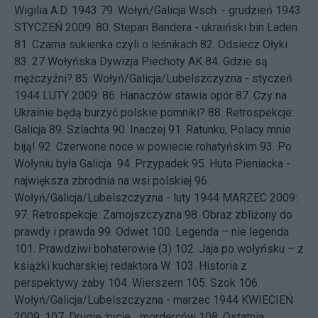
Wigilia A.D. 1943
79.
Wołyń/Galicja Wsch. - grudzień 1943
STYCZEŃ 2009: 80.
Stepan Bandera - ukraiński bin Laden
81.
Czarna sukienka czyli o leśnikach
82.
Odsiecz Ołyki
83.
27 Wołyńska Dywizja Piechoty AK
84.
Gdzie są
mężczyźni?
85.
Wołyń/Galicja/Lubelszczyzna - styczeń
1944
LUTY 2009: 86.
Hanaczów stawia opór
87.
Czy na
Ukrainie będą burzyć polskie pomniki?
88.
Retrospekcje:
Galicja
89.
Szlachta
90.
Inaczej
91.
Ratunku, Polacy mnie
biją!
92.
Czerwone noce w powiecie rohatyńskim
93.
Po
Wołyniu była Galicja
94.
Przypadek
95.
Huta Pieniacka -
największa zbrodnia na wsi polskiej
96.
Wołyń/Galicja/Lubelszczyzna - luty 1944
MARZEC 2009:
97.
Retrospekcje: Zamojszczyzna
98.
Obraz zbliżony do
prawdy i prawda
99.
Odwet
100.
Legenda – nie legenda
101.
Prawdziwi bohaterowie (3)
102.
Jaja po wołyńsku – z
książki kucharskiej redaktora W.
103.
Historia z
perspektywy żaby
104.
Wierszem
105.
Szok
106.
Wołyń/Galicja/Lubelszczyzna - marzec 1944
KWIECIEŃ
2009: 107.
Drugie życie... morderców
108.
Ostatnia