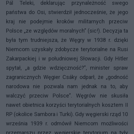
Pál Teleki, deklarując przynależność swego
państwa do Osi, stwierdził jednocześnie, że jego
kraj nie podejmie kroków militarnych przeciw
Polsce „ze względów moralnych” (sic!). Decyzja ta
była tym trudniejsza, że Węgry w 1938 r. dzięki
Niemcom uzyskały zdobycze terytorialne na Rusi
Zakarpackiej i w południowej Słowacji. Gdy Hitler
spytał, „a gdzie wdzięczność?”, minister spraw
zagranicznych Węgier Csáky odparł, że „godność
narodowa nie pozwala nam jednak na to, aby
walczyć przeciw Polsce”. Węgrów nie skusiła
nawet obietnica korzyści terytorialnych kosztem II
RP (okolice Sambora i Turki). Gdy węgierski rząd 10
września 1939 r. odmówił Niemcom możliwości
przemarszu przez węgierskie terytorium na tyły