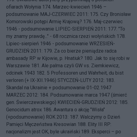
ofiarach Wołynia
174.
Marzec-kwiecień 1946 –
podsumowanie
MAJ-CZERWIEC 2011: 175.
Czy Bronisław
Komorowski potępi Armię Krajową?
176.
Maj-czerwiec
1946 - podsumowanie
LIPIEC-SIERPIEŃ 2011: 177.
"To
my znamy prawdę..." - 68 rocznica rzezi wołyńskich
178.
Lipiec-sierpień 1946 - podsumowanie
WRZESIEŃ-
GRUDZIEŃ 2011: 179.
Za co bierze pieniądze radca
ambasady RP w Kijowie, p. Hnatiuk?
180.
Jak to się robi w
Warszawie
181.
Ale palma czyli GW vs. Ziemkiewicz,
odcinek 1943
182.
5 Professoren und Wahrheit, du bist
verloren (+ IX-XII.1946)
STYCZEŃ-LUTY 2012: 183.
Skandal na Ukrainie + podsumowanie 01-02.1947
MARZEC 2012: 184.
Podsumowanie marca 1947 (śmierć
gen. Świerczewskiego)
KWIECIEŃ-GRUDZIEŃ 2012: 185.
Genocidum atrox
186.
Awantura o akcję "Wisła"
(+podsumowanie)
ROK 2013: 187.
Walczymy o Dzień
Pamięci Męczeństwa Kresowian
188.
Elity III RP:
nacjonalizm jest OK, byle ukraiński
189.
Eksperci – po