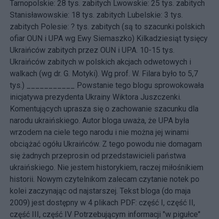
Tarnopolskie: 28 tys. zabitych Lwowskie: 25 tys. zabitych
Stanisławowskie: 18 tys. zabitych Lubelskie: 3 tys.
zabitych Polesie: ? tys. zabitych (są to szacunki polskich
ofiar OUN i UPA wg Ewy Siemaszko) Kilkadziesiąt tysięcy
Ukraińców zabitych przez OUN i UPA. 10-15 tys.
Ukraińców zabitych w polskich akcjach odwetowych i
walkach (wg dr. G. Motyki). Wg prof. W. Filara było to 5,7
tys.) ___________ Powstanie tego blogu sprowokowała
inicjatywa
prezydenta Ukrainy Wiktora Juszczenki.
Komentujących uprasza się o zachowanie szacunku dla
narodu ukraińskiego. Autor bloga uważa, że UPA była
wrzodem na ciele tego narodu i nie można jej winami
obciążać ogółu Ukraińców. Z tego powodu nie domagam
się żadnych przeprosin od przedstawicieli państwa
ukraińskiego. Nie jestem historykiem, raczej miłośnikiem
historii. Nowym czytelnikom zalecam czytanie notek po
kolei zaczynając od najstarszej. Tekst bloga (do maja
2009) jest dostępny w 4 plikach PDF:
część I
,
część II
,
część III
,
część IV
Potrzebującym informacji "w pigułce"