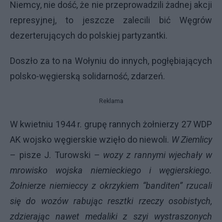
Niemcy, nie dość, że nie przeprowadzili żadnej akcji
represyjnej, to jeszcze zalecili bić Węgrów
dezerterujących do polskiej partyzantki.
Doszło za to na Wołyniu do innych, pogłębiających
polsko-węgierską solidarność, zdarzeń.
Reklama
W kwietniu 1944 r. grupę rannych żołnierzy 27
WDP
AK wojsko węgierskie wzięło do niewoli.
W Ziemlicy
– pisze J. Turowski –
wozy z rannymi wjechały w
mrowisko wojska niemieckiego i węgierskiego.
Żołnierze niemieccy z okrzykiem “banditen” rzucali
się do wozów rabując resztki rzeczy osobistych,
zdzierając nawet medaliki z szyi wystraszonych