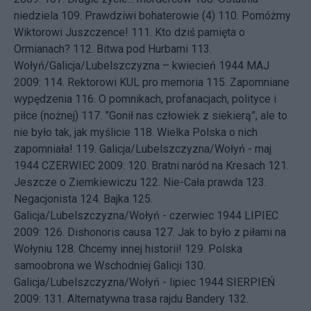
niedziela
109.
Prawdziwi bohaterowie (4)
110.
Pomóżmy
Wiktorowi Juszczence!
111.
Kto dziś pamięta o
Ormianach?
112.
Bitwa pod Hurbami
113.
Wołyń/Galicja/Lubelszczyzna – kwiecień 1944
MAJ
2009: 114.
Rektorowi KUL pro memoria
115.
Zapomniane
wypędzenia
116.
O pomnikach, profanacjach, polityce i
piłce (nożnej)
117.
”Gonił nas człowiek z siekierą”, ale to
nie było tak, jak myślicie
118.
Wielka Polska o nich
zapomniała!
119.
Galicja/Lubelszczyzna/Wołyń - maj
1944
CZERWIEC 2009: 120.
Bratni naród na Kresach
121.
Jeszcze o Ziemkiewiczu
122.
Nie-Cała prawda
123.
Negacjonista
124.
Bajka
125.
Galicja/Lubelszczyzna/Wołyń - czerwiec 1944
LIPIEC
2009: 126.
Dishonoris causa
127.
Jak to było z piłami na
Wołyniu
128.
Chcemy innej historii!
129.
Polska
samoobrona we Wschodniej Galicji
130.
Galicja/Lubelszczyzna/Wołyń - lipiec 1944
SIERPIEŃ
2009: 131.
Alternatywna trasa rajdu Bandery
132.