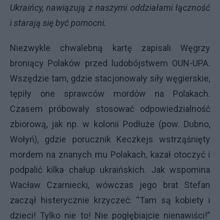
Ukraińcy, nawiązują z naszymi oddziałami łączność
i starają się być pomocni.
Niezwykle chwalebną kartę zapisali Węgrzy
broniący Polaków przed ludobójstwem
OUN-UPA
.
Wszędzie tam, gdzie stacjonowały siły węgierskie,
tępiły one sprawców mordów na Polakach.
Czasem próbowały stosować odpowiedzialność
zbiorową, jak np. w kolonii Podłuże (pow. Dubno,
Wołyń), gdzie porucznik Keczkejs wstrząśnięty
mordem na znanych mu Polakach, kazał otoczyć i
podpalić kilka chałup ukraińskich. Jak wspomina
Wacław Czarniecki, wówczas jego brat Stefan
zaczął histerycznie krzyczeć: “Tam są kobiety i
dzieci! Tylko nie to! Nie pogłębiajcie nienawiści!”