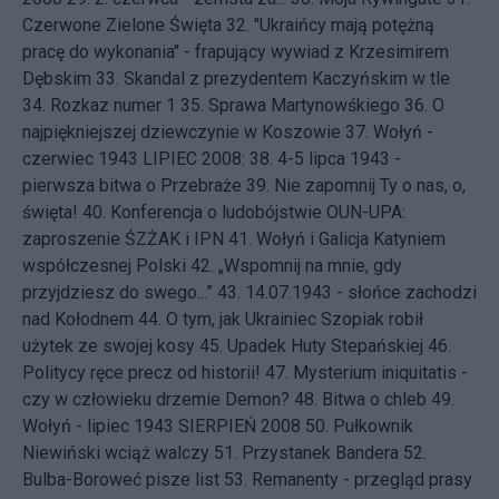
Czerwone Zielone Święta
32.
"Ukraińcy mają potężną
pracę do wykonania" - frapujący wywiad z Krzesimirem
Dębskim
33.
Skandal z prezydentem Kaczyńskim w tle
34.
Rozkaz numer 1
35.
Sprawa Martynowśkiego
36.
O
najpiękniejszej dziewczynie w Koszowie
37.
Wołyń -
czerwiec 1943
LIPIEC 2008: 38.
4-5 lipca 1943 -
pierwsza bitwa o Przebraże
39.
Nie zapomnij Ty o nas, o,
święta!
40.
Konferencja o ludobójstwie OUN-UPA:
zaproszenie ŚZŻAK i IPN
41.
Wołyń i Galicja Katyniem
współczesnej Polski
42.
„Wspomnij na mnie, gdy
przyjdziesz do swego...”
43.
14.07.1943 - słońce zachodzi
nad Kołodnem
44.
O tym, jak Ukrainiec Szopiak robił
użytek ze swojej kosy
45.
Upadek Huty Stepańskiej
46.
Politycy ręce precz od historii!
47.
Mysterium iniquitatis -
czy w człowieku drzemie Demon?
48.
Bitwa o chleb
49.
Wołyń - lipiec 1943
SIERPIEŃ 2008 50.
Pułkownik
Niewiński wciąż walczy
51.
Przystanek Bandera
52.
Bulba-Boroweć pisze list
53.
Remanenty - przegląd prasy