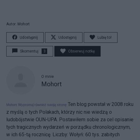
Autor: Mohort
Udostępnij
Udostępnij
Lubię to!
Skomentuj
3
Obserwuj notkę
O mnie
Mohort
Ten blog powstał w 2008 roku
Mohort
Wypromuj również swoją stronę
z myślą o tych Polakach, którzy nic nie wiedzą o
ludobójstwie OUN-UPA. Postawiłem sobie za cel opisanie
tych tragicznych wydarzeń w porządku chronologicznym,
w ich 65-tą rocznicę. Liczby: Wołyń: 60 tys. zabitych