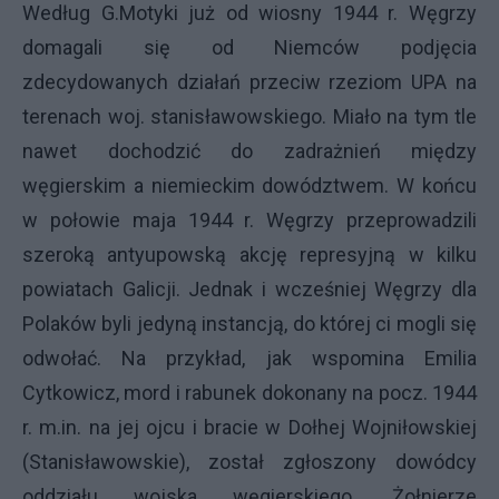
Według G.Motyki już od wiosny 1944 r. Węgrzy
domagali się od Niemców podjęcia
zdecydowanych działań przeciw rzeziom
UPA
na
terenach woj. stanisławowskiego. Miało na tym tle
nawet dochodzić do zadrażnień między
węgierskim a niemieckim dowództwem. W końcu
w połowie maja 1944 r. Węgrzy przeprowadzili
szeroką antyupowską akcję represyjną w kilku
powiatach Galicji. Jednak i wcześniej Węgrzy dla
Polaków byli jedyną instancją, do której ci mogli się
odwołać. Na przykład, jak wspomina Emilia
Cytkowicz, mord i rabunek dokonany na pocz. 1944
r. m.in. na jej ojcu i bracie w Dołhej Wojniłowskiej
(Stanisławowskie), został zgłoszony dowódcy
oddziału wojska węgierskiego. Żołnierze