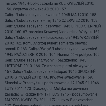
marzec 1945 + bojkot zbiórki na KUL
KWIECIEŃ 2010:
156.
Wyprawa kijowska AD 2010
157.
Galicja/Lubelszczyzna - kwiecień 1945
MAJ 2010: 158.
Galicja/Lubelszczyzna - maj 1945
CZERWIEC 2010: 159.
Galicja/Lubelszczyzna - czerwiec 1945
LIPIEC-SIERPIEŃ
2010: 160.
67. rocznica Krwawej Niedzieli na Wołyniu
161.
Galicja/Lubelszczyzna - lipiec-sierpień 1945
WRZESIEŃ
2010: 162.
Komu Andrzej Kunert zamierza stawiać
pomniki?
163.
Galicja/Wołyń/Lubelszczyzna - wrzesień
1945
PAŹDZIERNIK 2010: 164.
Nienawiść w polityce
165.
Galicja/Lubelszczyzna/Wołyń - październik 1945
LISTOPAD 2010: 166.
Ze szczerej piersi się wyrwało...
167.
Galicja/Lubelszczyzna - listopad 1945
GRUDZIEŃ
2010-STYCZEŃ 2011: 168.
Krwawe świętowanie
169.
Skandal w Przemyślu + podsumowanie 12.1945-01.1946
LUTY 2011: 170.
Dlaczego dr Motyka nie powinien
zasiadać w Radzie IPN
171.
Luty 1946 - podsumowanie
MARZEC-KWIECIEŃ 2011: 172.
Łuny w Bieszczadach
173.
Światowe autorytety przypominają o polskich