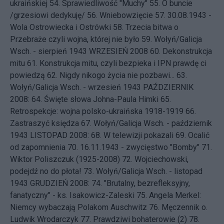
ukraińskiej
54.
Sprawiedliwość "Muchy"
55.
O buncie
/grzesiowi dedykuję/
56.
Wniebowzięcie
57.
30.08.1943 -
Wola Ostrowiecka i Ostrówki
58.
Trzecia bitwa o
Przebraże czyli wojna, której nie było
59.
Wołyń/Galicja
Wsch. - sierpień 1943
WRZESIEŃ 2008 60.
Dekonstrukcja
mitu
61.
Konstrukcja mitu, czyli bezpieka i IPN prawdę ci
powiedzą
62.
Nigdy nikogo życia nie pozbawi...
63.
Wołyń/Galicja Wsch. - wrzesień 1943
PAŹDZIERNIK
2008: 64.
Święte słowa Johna-Paula Himki
65.
Retrospekcje: wojna polsko-ukraińska 1918-1919
66.
Zastraszyć księdza
67.
Wołyń/Galicja Wsch. - październik
1943
LISTOPAD 2008: 68.
W telewizji pokazali
69.
Ocalić
od zapomnienia
70.
16.11.1943 - zwycięstwo "Bomby"
71.
Wiktor Poliszczuk (1925-2008)
72.
Wojciechowski,
podejdź no do płota!
73.
Wołyń/Galicja Wsch. - listopad
1943
GRUDZIEŃ 2008: 74.
"Brutalny, bezrefleksyjny,
fanatyczny" - ks. Isakowicz-Zaleski
75.
Angela Merkel:
Niemcy wybaczają Polakom Auschwitz
76.
Męczennik o.
Ludwik Wrodarczyk
77.
Prawdziwi bohaterowie (2)
78.