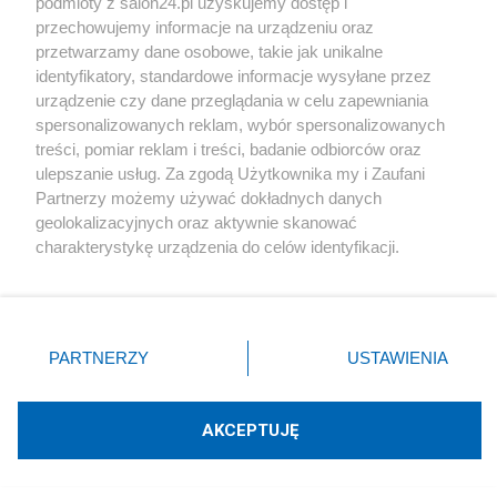
podmioty z salon24.pl uzyskujemy dostęp i
przechowujemy informacje na urządzeniu oraz
przetwarzamy dane osobowe, takie jak unikalne
Kultura
identyfikatory, standardowe informacje wysyłane przez
urządzenie czy dane przeglądania w celu zapewniania
Odnaleziono szczątki legendarnego "Roja".
spersonalizowanych reklam, wybór spersonalizowanych
Poszukiwania IPN przyniosły efekt
treści, pomiar reklam i treści, badanie odbiorców oraz
ulepszanie usług. Za zgodą Użytkownika my i Zaufani
Redakcja
Partnerzy możemy używać dokładnych danych
geolokalizacyjnych oraz aktywnie skanować
charakterystykę urządzenia do celów identyfikacji.
Ponieważ cenimy Twoją prywatność, prosimy o zgodę na
korzystanie z tych technologii poprzez kliknięcie
Kultura
„Akceptuję”. Zgoda jest dobrowolna i zawsze możesz ją
Rocznica pogromu w Jedwabnem. Oficjalne
zmienić/wycofać klikając przycisk ustawień prywatności
PARTNERZY
USTAWIENIA
obchody i kontrowersje
znajdujący się w lewym dolnym rogu strony
. Niektóre
rodzaje przetwarzania danych nie wymagają zgody
użytkownika, ale masz prawo sprzeciwić się takiemu
Redakcja
AKCEPTUJĘ
przetwarzaniu. Preferencje będą miały zastosowania tylko
na tej witrynie.