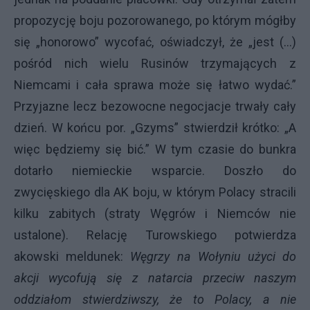
propozycję boju pozorowanego, po którym mógłby
się „honorowo” wycofać, oświadczył, że „jest (...)
pośród nich wielu Rusinów trzymających z
Niemcami i cała sprawa może się łatwo wydać.”
Przyjazne lecz bezowocne negocjacje trwały cały
dzień. W końcu por. „Gzyms” stwierdził krótko: „A
więc będziemy się bić.” W tym czasie do bunkra
dotarło niemieckie wsparcie. Doszło do
zwycięskiego dla AK boju, w którym Polacy stracili
kilku zabitych (straty Węgrów i Niemców nie
ustalone). Relację Turowskiego potwierdza
akowski meldunek:
Węgrzy na Wołyniu użyci do
akcji wycofują się z natarcia przeciw naszym
oddziałom stwierdziwszy, że to Polacy, a nie