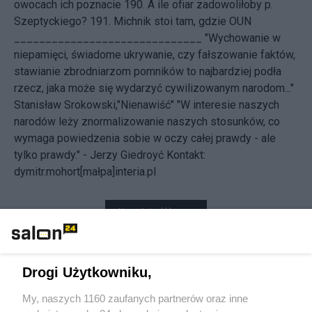
owocach ich poznacie
190.
A ile ofiar zadowoliłoby p.
Szeptyckiego?
191.
Michnik stoi tam, gdzie OUN
______________________________ "Wychowanie w
niepamięci, świadome ukrywanie, czy fałszowanie faktów,
stawianie zbrodniarzom pomników to najbardziej podła
rzecz, jaka może się wydarzyć cywilizowanym narodom..."
Stanisław Srokowski,"Nienawiść" "W interesie naszych
narodów leży znormalizowanie naszych stosunków, co
wymaga powiedzenia sobie w oczy całej prawdy - ale
tylko prawdy." - Jerzy Giedroyć
Kontakt:
dymitr.mohort[małpa]interia.pl
Nowości od blogera
Udostępnij
Udostępnij
Drogi Użytkowniku,
Skomentuj
3
My, naszych 1160 zaufanych partnerów oraz inne