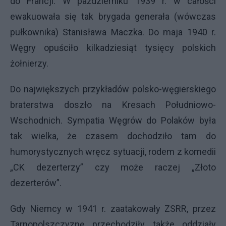
do Francji. W październiku 1939 r. w całości
ewakuowała się tak brygada generała (wówczas
pułkownika) Stanisława Maczka. Do maja 1940 r.
Węgry opuściło kilkadziesiąt tysięcy polskich
żołnierzy.
Do największych przykładów polsko-węgierskiego
braterstwa doszło na Kresach Południowo-
Wschodnich. Sympatia Węgrów do Polaków była
tak wielka, że czasem dochodziło tam do
humorystycznych wręcz sytuacji, rodem z komedii
„CK dezerterzy” czy może raczej „Złoto
dezerterów”.
Gdy Niemcy w 1941 r. zaatakowały
ZSRR
, przez
Tarnopolszczyznę przechodziły także oddziały