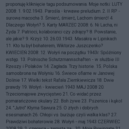
proponuję kliknięcie tagu
podsumowania
. Moje notki: LUTY
2008: 1.
9.02.1943. Parośla - krwawe preludium.
2.
II RP -
surowa macocha
3.
Śmierć, śmierć, Lachom śmierć!
4.
Dlaczego Wołyń?
5.
Karty
MARZEC 2008: 6.
Ni Lacha, ni
Żyda
7.
Patrioci, kolaboranci czy zdrajcy?
8.
Powstanie,
ale jakie?
9.
Krzyż
10.
26.03.1943. Masakra w Lipnikach
11.
Kto tu był bohaterem, Wiktorze Juszczenko?
KWIECIEŃ 2008: 12.
Wołyń na początku 1943r. Spóźniony
wstęp.
13.
Polnische Schutzmannschaften - w służbie III
Rzeszy i Polaków
14.
Zagłada. Trzy historie.
15.
Polska
samoobrona na Wołyniu
16.
Świece ofiarne w Janowej
Dolinie
17.
Wielki tekst Rafała Ziemkiewicza
18.
Dwie
prawdy
19.
Wołyń - kwiecień 1943
MAJ 2008 20.
Trzeciomajowe zwycięstwo
21.
Co widać przez
pomarańczowe okulary
22.
Boh żywe
23.
Pszenica i kąkol
24.
"Jutro" Kłyma Sawura
25.
O złych i dobrych
esesmanach
26.
Chłopi vs. burżuje czyli walka klas?
27.
Prawdziwi bohaterowie
28.
Wołyń - maj 1943
CZERWIEC
2008 29.
2. czerwca - zemsta za...
30.
Moja Rywingate
31.