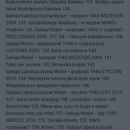
Krakowskimi śladami Stepana Bandery
133.
Kolejny ważny
tekst Wołodymyra Pawliwa
134.
Galicja/Lubelszczyzna/Wołyń - sierpień 1944
WRZESIEŃ
2009: 135.
Istriebitielnyje Bataliony - w służbie NKWD i
Polaków
136.
Galicja/Wołyń - wrzesień 1944 (+ Legnica!)
PAŹDZIERNIK 2009: 137.
SB – fałszywi bohaterowie
138.
Galicja/Wołyń - październik 1944 (+ Legnica bis)
LISTOPAD 2009: 139.
Karta się odwraca
140.
Galicja/Wołyń – listopad 1944
GRUDZIEŃ 2009: 141.
Tylko we Lwowie
142.
Ihrowicka kolęda
143.
Galicja/Lubelszczyzna/Wołyń - grudzień 1944
STYCZEŃ
2010: 144.
Niezwykła historia jakich było wiele
145.
Wikipedia pod specjalnym nadzorem
146.
Galicja/Lubelszczyzna/Wołyń - styczeń 1945
LUTY 2010:
147.
Juszczenko przegiął
148.
Ludobójcy i ludzie
149.
Śmierć kata
150.
Мила моя, што-то буде з нами?
(kresowe mity, nie-mity)
151.
Galicja/Wołyń - luty 1945
MARZEC 2010: 152.
Spirala odwetu
153.
Warto
rozmawiać?
154.
Koniec
155.
Galicja/Lubelszczyzna -