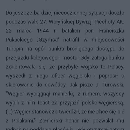
Do jeszcze bardziej niecodziennej sytuacji doszło
podczas walk 27. Wołyńskiej Dywizji Piechoty AK.
22 marca 1944 r. batalion por. Franciszka
Pukackiego „Gzymsa” natrafił w miejscowości
Turopin na opór bunkra broniącego dostępu do
przejazdu kolejowego i mostu. Gdy załoga bunkra
zorientowała się, że przybyłe wojsko to Polacy,
wyszedł z niego oficer węgierski i poprosił o
skierowanie do dowódcy. Jak pisze J. Turowski,
“Węgier wyciągnął manierkę z rumem, wszyscy
wypili z nim toast za przyjaźń polsko-węgierską.
(...) Węgier stanowczo twierdził, że nie chce się bić
z Polakami.” Żołnierski honor nie pozwalał mu
jednak na poddanie placówki. Gdy otrzymał zatem