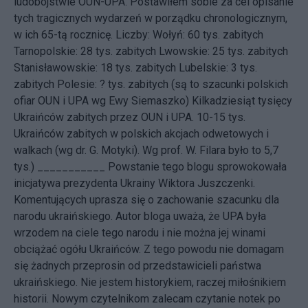
ludobójstwie OUN-UPA. Postawiłem sobie za cel opisanie
tych tragicznych wydarzeń w porządku chronologicznym,
w ich 65-tą rocznicę. Liczby: Wołyń: 60 tys. zabitych
Tarnopolskie: 28 tys. zabitych Lwowskie: 25 tys. zabitych
Stanisławowskie: 18 tys. zabitych Lubelskie: 3 tys.
zabitych Polesie: ? tys. zabitych (są to szacunki polskich
ofiar OUN i UPA wg Ewy Siemaszko) Kilkadziesiąt tysięcy
Ukraińców zabitych przez OUN i UPA. 10-15 tys.
Ukraińców zabitych w polskich akcjach odwetowych i
walkach (wg dr. G. Motyki). Wg prof. W. Filara było to 5,7
tys.) ___________ Powstanie tego blogu sprowokowała
inicjatywa
prezydenta Ukrainy Wiktora Juszczenki.
Komentujących uprasza się o zachowanie szacunku dla
narodu ukraińskiego. Autor bloga uważa, że UPA była
wrzodem na ciele tego narodu i nie można jej winami
obciążać ogółu Ukraińców. Z tego powodu nie domagam
się żadnych przeprosin od przedstawicieli państwa
ukraińskiego. Nie jestem historykiem, raczej miłośnikiem
historii. Nowym czytelnikom zalecam czytanie notek po