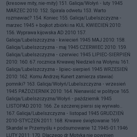
(kresowe mity, nie-mity)
151.
Galicja/Wołyń - luty 1945
MARZEC 2010: 152.
Spirala odwetu
153.
Warto
rozmawiać?
154.
Koniec
155.
Galicja/Lubelszczyzna -
marzec 1945 + bojkot zbiórki na KUL
KWIECIEŃ 2010:
156.
Wyprawa kijowska AD 2010
157.
Galicja/Lubelszczyzna - kwiecień 1945
MAJ 2010: 158.
Galicja/Lubelszczyzna - maj 1945
CZERWIEC 2010: 159.
Galicja/Lubelszczyzna - czerwiec 1945
LIPIEC-SIERPIEŃ
2010: 160.
67. rocznica Krwawej Niedzieli na Wołyniu
161.
Galicja/Lubelszczyzna - lipiec-sierpień 1945
WRZESIEŃ
2010: 162.
Komu Andrzej Kunert zamierza stawiać
pomniki?
163.
Galicja/Wołyń/Lubelszczyzna - wrzesień
1945
PAŹDZIERNIK 2010: 164.
Nienawiść w polityce
165.
Galicja/Lubelszczyzna/Wołyń - październik 1945
LISTOPAD 2010: 166.
Ze szczerej piersi się wyrwało...
167.
Galicja/Lubelszczyzna - listopad 1945
GRUDZIEŃ
2010-STYCZEŃ 2011: 168.
Krwawe świętowanie
169.
Skandal w Przemyślu + podsumowanie 12.1945-01.1946
LUTY 2011: 170.
Dlaczego dr Motyka nie powinien