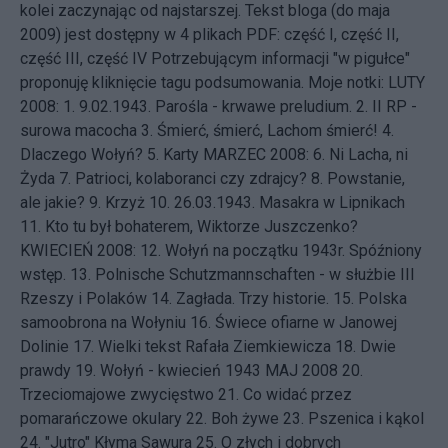
kolei zaczynając od najstarszej. Tekst bloga (do maja
2009) jest dostępny w 4 plikach PDF:
część I
,
część II
,
część III
,
część IV
Potrzebującym informacji "w pigułce"
proponuję kliknięcie tagu
podsumowania
. Moje notki: LUTY
2008: 1.
9.02.1943. Parośla - krwawe preludium.
2.
II RP -
surowa macocha
3.
Śmierć, śmierć, Lachom śmierć!
4.
Dlaczego Wołyń?
5.
Karty
MARZEC 2008: 6.
Ni Lacha, ni
Żyda
7.
Patrioci, kolaboranci czy zdrajcy?
8.
Powstanie,
ale jakie?
9.
Krzyż
10.
26.03.1943. Masakra w Lipnikach
11.
Kto tu był bohaterem, Wiktorze Juszczenko?
KWIECIEŃ 2008: 12.
Wołyń na początku 1943r. Spóźniony
wstęp.
13.
Polnische Schutzmannschaften - w służbie III
Rzeszy i Polaków
14.
Zagłada. Trzy historie.
15.
Polska
samoobrona na Wołyniu
16.
Świece ofiarne w Janowej
Dolinie
17.
Wielki tekst Rafała Ziemkiewicza
18.
Dwie
prawdy
19.
Wołyń - kwiecień 1943
MAJ 2008 20.
Trzeciomajowe zwycięstwo
21.
Co widać przez
pomarańczowe okulary
22.
Boh żywe
23.
Pszenica i kąkol
24.
"Jutro" Kłyma Sawura
25.
O złych i dobrych