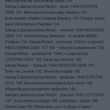
samoobrona we Wschodniej Galicji
130.
Galicja/Lubelszczyzna/Wołyń - lipiec 1944
SIERPIEŃ
2009: 131.
Alternatywna trasa rajdu Bandery
132.
Krakowskimi śladami Stepana Bandery
133.
Kolejny ważny
tekst Wołodymyra Pawliwa
134.
Galicja/Lubelszczyzna/Wołyń - sierpień 1944
WRZESIEŃ
2009: 135.
Istriebitielnyje Bataliony - w służbie NKWD i
Polaków
136.
Galicja/Wołyń - wrzesień 1944 (+ Legnica!)
PAŹDZIERNIK 2009: 137.
SB – fałszywi bohaterowie
138.
Galicja/Wołyń - październik 1944 (+ Legnica bis)
LISTOPAD 2009: 139.
Karta się odwraca
140.
Galicja/Wołyń – listopad 1944
GRUDZIEŃ 2009: 141.
Tylko we Lwowie
142.
Ihrowicka kolęda
143.
Galicja/Lubelszczyzna/Wołyń - grudzień 1944
STYCZEŃ
2010: 144.
Niezwykła historia jakich było wiele
145.
Wikipedia pod specjalnym nadzorem
146.
Galicja/Lubelszczyzna/Wołyń - styczeń 1945
LUTY 2010:
147.
Juszczenko przegiął
148.
Ludobójcy i ludzie
149.
Śmierć kata
150.
Мила моя, што-то буде з нами?