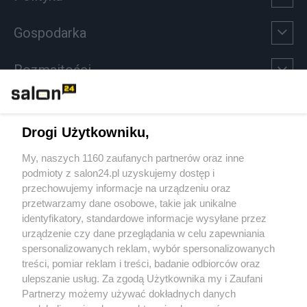
Gospodarka
Rozmaitości
Technologie
Drogi Użytkowniku,
Sport
My, naszych 1160 zaufanych partnerów oraz inne
podmioty z salon24.pl uzyskujemy dostęp i
Społeczeństwo
przechowujemy informacje na urządzeniu oraz
przetwarzamy dane osobowe, takie jak unikalne
Kultura
identyfikatory, standardowe informacje wysyłane przez
urządzenie czy dane przeglądania w celu zapewniania
spersonalizowanych reklam, wybór spersonalizowanych
treści, pomiar reklam i treści, badanie odbiorców oraz
ulepszanie usług. Za zgodą Użytkownika my i Zaufani
X
Facebook
Instagram
Youtube
Partnerzy możemy używać dokładnych danych