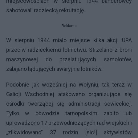
miejscowościach w sierpniu 1944 banderowcy
sabotowali radziecką rekrutację.
Reklama
W sierpniu 1944 miało miejsce kilka akcji
UPA
przeciw radzieckiemu lotnictwu. Strzelano z broni
maszynowej do przelatujących samolotów,
zabijano lądujących awaryjnie lotników.
Podobnie jak wcześniej na Wołyniu, tak teraz w
Galicji Wschodniej atakowano organizujące się
ośrodki tworzącej się administracji sowieckiej.
Tylko w obwodzie tarnopolskim zabito lub
uprowadzono 17 przewodniczących rad wiejskich i
„zlikwidowano” 37 rodzin [sic!] aktywistów