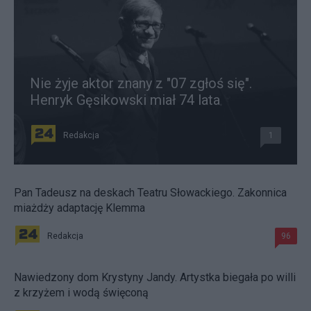
Nie żyje aktor znany z "07 zgłoś się".
Henryk Gęsikowski miał 74 lata
Redakcja
1
Pan Tadeusz na deskach Teatru Słowackiego. Zakonnica
miażdży adaptację Klemma
Redakcja
96
Nawiedzony dom Krystyny Jandy. Artystka biegała po willi
z krzyżem i wodą święconą