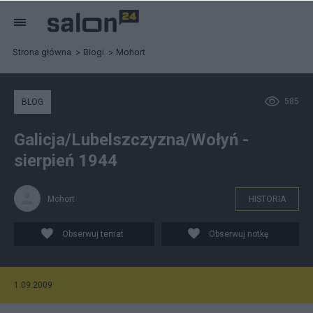
Strona główna
Blogi
Mohort
585
BLOG
Galicja/Lubelszczyzna/Wołyń -
sierpień 1944
Mohort
HISTORIA
Obserwuj temat
Obserwuj notkę
1.09.2009