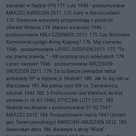
zasiadać w Radzie IPN
171.
Luty 1946 - podsumowanie
MARZEC-KWIECIEŃ 2011: 172.
Łuny w Bieszczadach
173.
Światowe autorytety przypominają o polskich
ofiarach Wołynia
174.
Marzec-kwiecień 1946 –
podsumowanie
MAJ-CZERWIEC 2011: 175.
Czy Bronisław
Komorowski potępi Armię Krajową?
176.
Maj-czerwiec
1946 - podsumowanie
LIPIEC-SIERPIEŃ 2011: 177.
"To
my znamy prawdę..." - 68 rocznica rzezi wołyńskich
178.
Lipiec-sierpień 1946 - podsumowanie
WRZESIEŃ-
GRUDZIEŃ 2011: 179.
Za co bierze pieniądze radca
ambasady RP w Kijowie, p. Hnatiuk?
180.
Jak to się robi w
Warszawie
181.
Ale palma czyli GW vs. Ziemkiewicz,
odcinek 1943
182.
5 Professoren und Wahrheit, du bist
verloren (+ IX-XII.1946)
STYCZEŃ-LUTY 2012: 183.
Skandal na Ukrainie + podsumowanie 01-02.1947
MARZEC 2012: 184.
Podsumowanie marca 1947 (śmierć
gen. Świerczewskiego)
KWIECIEŃ-GRUDZIEŃ 2012: 185.
Genocidum atrox
186.
Awantura o akcję "Wisła"