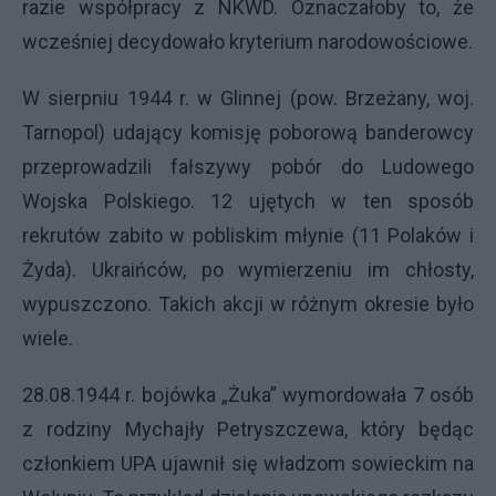
razie współpracy z
NKWD
. Oznaczałoby to, że
wcześniej decydowało kryterium narodowościowe.
W sierpniu 1944 r. w Glinnej (pow. Brzeżany, woj.
Tarnopol) udający komisję poborową banderowcy
przeprowadzili fałszywy pobór do Ludowego
Wojska Polskiego. 12 ujętych w ten sposób
rekrutów zabito w pobliskim młynie (11 Polaków i
Żyda). Ukraińców, po wymierzeniu im chłosty,
wypuszczono. Takich akcji w różnym okresie było
wiele.
28.08.1944 r. bojówka „Żuka” wymordowała 7 osób
z rodziny Mychajły Petryszczewa, który będąc
członkiem
UPA
ujawnił się władzom sowieckim na