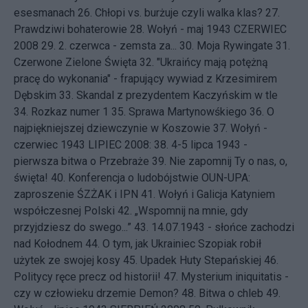
esesmanach
26.
Chłopi vs. burżuje czyli walka klas?
27.
Prawdziwi bohaterowie
28.
Wołyń - maj 1943
CZERWIEC
2008 29.
2. czerwca - zemsta za...
30.
Moja Rywingate
31.
Czerwone Zielone Święta
32.
"Ukraińcy mają potężną
pracę do wykonania" - frapujący wywiad z Krzesimirem
Dębskim
33.
Skandal z prezydentem Kaczyńskim w tle
34.
Rozkaz numer 1
35.
Sprawa Martynowśkiego
36.
O
najpiękniejszej dziewczynie w Koszowie
37.
Wołyń -
czerwiec 1943
LIPIEC 2008: 38.
4-5 lipca 1943 -
pierwsza bitwa o Przebraże
39.
Nie zapomnij Ty o nas, o,
święta!
40.
Konferencja o ludobójstwie OUN-UPA:
zaproszenie ŚZŻAK i IPN
41.
Wołyń i Galicja Katyniem
współczesnej Polski
42.
„Wspomnij na mnie, gdy
przyjdziesz do swego...”
43.
14.07.1943 - słońce zachodzi
nad Kołodnem
44.
O tym, jak Ukrainiec Szopiak robił
użytek ze swojej kosy
45.
Upadek Huty Stepańskiej
46.
Politycy ręce precz od historii!
47.
Mysterium iniquitatis -
czy w człowieku drzemie Demon?
48.
Bitwa o chleb
49.