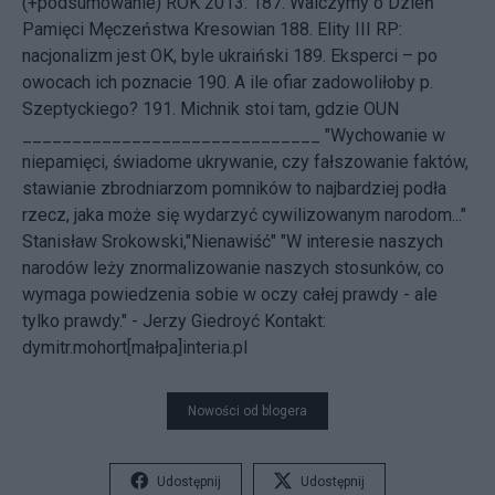
(+podsumowanie)
ROK 2013: 187.
Walczymy o Dzień
Pamięci Męczeństwa Kresowian
188.
Elity III RP:
nacjonalizm jest OK, byle ukraiński
189.
Eksperci – po
owocach ich poznacie
190.
A ile ofiar zadowoliłoby p.
Szeptyckiego?
191.
Michnik stoi tam, gdzie OUN
______________________________ "Wychowanie w
niepamięci, świadome ukrywanie, czy fałszowanie faktów,
stawianie zbrodniarzom pomników to najbardziej podła
rzecz, jaka może się wydarzyć cywilizowanym narodom..."
Stanisław Srokowski,"Nienawiść" "W interesie naszych
narodów leży znormalizowanie naszych stosunków, co
wymaga powiedzenia sobie w oczy całej prawdy - ale
tylko prawdy." - Jerzy Giedroyć
Kontakt:
dymitr.mohort[małpa]interia.pl
Nowości od blogera
Udostępnij
Udostępnij