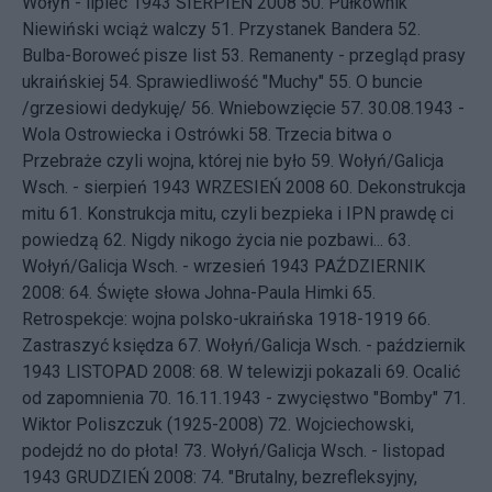
Wołyń - lipiec 1943
SIERPIEŃ 2008 50.
Pułkownik
Niewiński wciąż walczy
51.
Przystanek Bandera
52.
Bulba-Boroweć pisze list
53.
Remanenty - przegląd prasy
ukraińskiej
54.
Sprawiedliwość "Muchy"
55.
O buncie
/grzesiowi dedykuję/
56.
Wniebowzięcie
57.
30.08.1943 -
Wola Ostrowiecka i Ostrówki
58.
Trzecia bitwa o
Przebraże czyli wojna, której nie było
59.
Wołyń/Galicja
Wsch. - sierpień 1943
WRZESIEŃ 2008 60.
Dekonstrukcja
mitu
61.
Konstrukcja mitu, czyli bezpieka i IPN prawdę ci
powiedzą
62.
Nigdy nikogo życia nie pozbawi...
63.
Wołyń/Galicja Wsch. - wrzesień 1943
PAŹDZIERNIK
2008: 64.
Święte słowa Johna-Paula Himki
65.
Retrospekcje: wojna polsko-ukraińska 1918-1919
66.
Zastraszyć księdza
67.
Wołyń/Galicja Wsch. - październik
1943
LISTOPAD 2008: 68.
W telewizji pokazali
69.
Ocalić
od zapomnienia
70.
16.11.1943 - zwycięstwo "Bomby"
71.
Wiktor Poliszczuk (1925-2008)
72.
Wojciechowski,
podejdź no do płota!
73.
Wołyń/Galicja Wsch. - listopad
1943
GRUDZIEŃ 2008: 74.
"Brutalny, bezrefleksyjny,