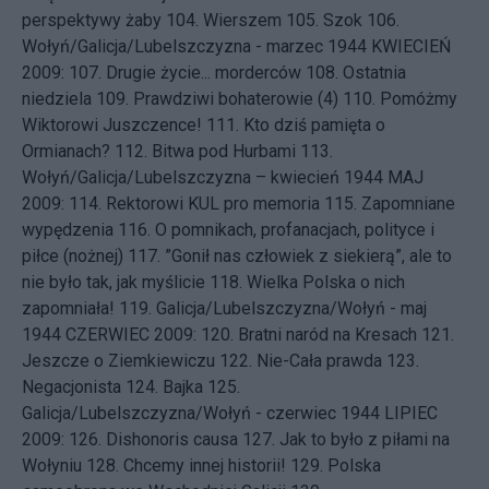
perspektywy żaby
104.
Wierszem
105.
Szok
106.
Wołyń/Galicja/Lubelszczyzna - marzec 1944
KWIECIEŃ
2009: 107.
Drugie życie... morderców
108.
Ostatnia
niedziela
109.
Prawdziwi bohaterowie (4)
110.
Pomóżmy
Wiktorowi Juszczence!
111.
Kto dziś pamięta o
Ormianach?
112.
Bitwa pod Hurbami
113.
Wołyń/Galicja/Lubelszczyzna – kwiecień 1944
MAJ
2009: 114.
Rektorowi KUL pro memoria
115.
Zapomniane
wypędzenia
116.
O pomnikach, profanacjach, polityce i
piłce (nożnej)
117.
”Gonił nas człowiek z siekierą”, ale to
nie było tak, jak myślicie
118.
Wielka Polska o nich
zapomniała!
119.
Galicja/Lubelszczyzna/Wołyń - maj
1944
CZERWIEC 2009: 120.
Bratni naród na Kresach
121.
Jeszcze o Ziemkiewiczu
122.
Nie-Cała prawda
123.
Negacjonista
124.
Bajka
125.
Galicja/Lubelszczyzna/Wołyń - czerwiec 1944
LIPIEC
2009: 126.
Dishonoris causa
127.
Jak to było z piłami na
Wołyniu
128.
Chcemy innej historii!
129.
Polska