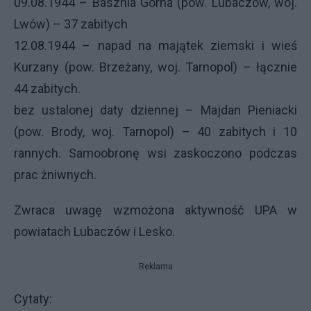
09.08.1944 – Basznia Górna (pow. Lubaczów, woj.
Lwów) – 37 zabitych
12.08.1944 – napad na majątek ziemski i wieś
Kurzany (pow. Brzeżany, woj. Tarnopol) – łącznie
44 zabitych.
bez ustalonej daty dziennej – Majdan Pieniacki
(pow. Brody, woj. Tarnopol) – 40 zabitych i 10
rannych. Samoobronę wsi zaskoczono podczas
prac żniwnych.
Zwraca uwagę wzmożona aktywność
UPA
w
powiatach Lubaczów i Lesko.
Reklama
Cytaty: