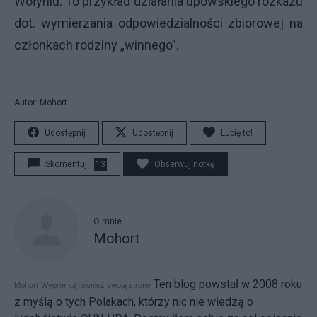
Wołyniu. To przykład działania upowskiego rozkazu
dot. wymierzania odpowiedzialności zbiorowej na
członkach rodziny „winnego”.
Autor: Mohort
Udostępnij
Udostępnij
Lubię to!
Skomentuj
13
Obserwuj notkę
O mnie
Mohort
Ten blog powstał w 2008 roku
Mohort
Wypromuj również swoją stronę
z myślą o tych Polakach, którzy nic nie wiedzą o