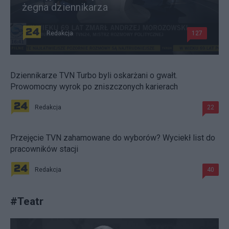
żegna dziennikarza
Redakcja
127
Dziennikarze TVN Turbo byli oskarżani o gwałt.
Prowomocny wyrok po zniszczonych karierach
Redakcja
22
Przejęcie TVN zahamowane do wyborów? Wyciekł list do
pracowników stacji
Redakcja
40
#
Teatr