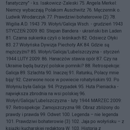
fanatyczny" - ks. Isakowicz-Zaleski
75.
Angela Merkel:
Niemcy wybaczają Polakom Auschwitz
76.
Męczennik o.
Ludwik Wrodarczyk
77.
Prawdziwi bohaterowie (2)
78.
Wigilia A.D. 1943
79.
Wołyń/Galicja Wsch. - grudzień 1943
STYCZEŃ 2009: 80.
Stepan Bandera - ukraiński bin Laden
81.
Czarna sukienka czyli o leśnikach
82.
Odsiecz Ołyki
83.
27 Wołyńska Dywizja Piechoty AK
84.
Gdzie są
mężczyźni?
85.
Wołyń/Galicja/Lubelszczyzna - styczeń
1944
LUTY 2009: 86.
Hanaczów stawia opór
87.
Czy na
Ukrainie będą burzyć polskie pomniki?
88.
Retrospekcje:
Galicja
89.
Szlachta
90.
Inaczej
91.
Ratunku, Polacy mnie
biją!
92.
Czerwone noce w powiecie rohatyńskim
93.
Po
Wołyniu była Galicja
94.
Przypadek
95.
Huta Pieniacka -
największa zbrodnia na wsi polskiej
96.
Wołyń/Galicja/Lubelszczyzna - luty 1944
MARZEC 2009:
97.
Retrospekcje: Zamojszczyzna
98.
Obraz zbliżony do
prawdy i prawda
99.
Odwet
100.
Legenda – nie legenda
101.
Prawdziwi bohaterowie (3)
102.
Jaja po wołyńsku – z
książki kucharskiej redaktora W.
103.
Historia z