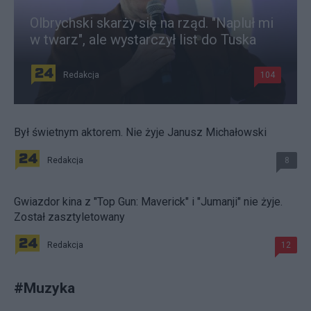
Olbrychski skarży się na rząd. "Napluł mi
w twarz", ale wystarczył list do Tuska
Redakcja
104
Był świetnym aktorem. Nie żyje Janusz Michałowski
Redakcja
8
Gwiazdor kina z "Top Gun: Maverick" i "Jumanji" nie żyje.
Został zasztyletowany
Redakcja
12
#
Muzyka