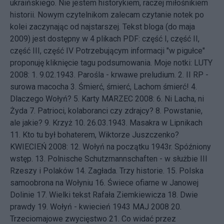
ukraińskiego. Nie jestem historykiem, raczej miłośnikiem
historii. Nowym czytelnikom zalecam czytanie notek po
kolei zaczynając od najstarszej. Tekst bloga (do maja
2009) jest dostępny w 4 plikach PDF:
część I
,
część II
,
część III
,
część IV
Potrzebującym informacji "w pigułce"
proponuję kliknięcie tagu
podsumowania
. Moje notki: LUTY
2008: 1.
9.02.1943. Parośla - krwawe preludium.
2.
II RP -
surowa macocha
3.
Śmierć, śmierć, Lachom śmierć!
4.
Dlaczego Wołyń?
5.
Karty
MARZEC 2008: 6.
Ni Lacha, ni
Żyda
7.
Patrioci, kolaboranci czy zdrajcy?
8.
Powstanie,
ale jakie?
9.
Krzyż
10.
26.03.1943. Masakra w Lipnikach
11.
Kto tu był bohaterem, Wiktorze Juszczenko?
KWIECIEŃ 2008: 12.
Wołyń na początku 1943r. Spóźniony
wstęp.
13.
Polnische Schutzmannschaften - w służbie III
Rzeszy i Polaków
14.
Zagłada. Trzy historie.
15.
Polska
samoobrona na Wołyniu
16.
Świece ofiarne w Janowej
Dolinie
17.
Wielki tekst Rafała Ziemkiewicza
18.
Dwie
prawdy
19.
Wołyń - kwiecień 1943
MAJ 2008 20.
Trzeciomajowe zwycięstwo
21.
Co widać przez