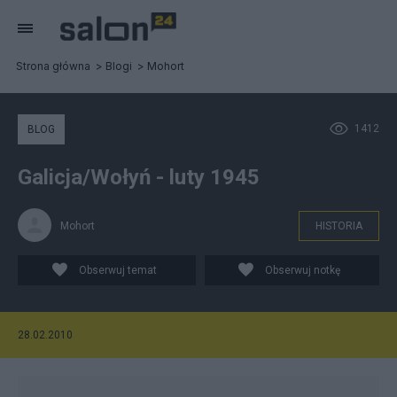
Strona główna
Blogi
Mohort
1412
BLOG
Galicja/Wołyń - luty 1945
Mohort
HISTORIA
Obserwuj temat
Obserwuj notkę
28.02.2010