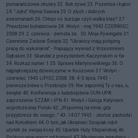
pomarańczowe okulary
22.
Boh żywe
23.
Pszenica i kąkol
24.
"Jutro" Kłyma Sawura
25.
O złych i dobrych
esesmanach
26.
Chłopi vs. burżuje czyli walka klas?
27.
Prawdziwi bohaterowie
28.
Wołyń - maj 1943
CZERWIEC
2008 29.
2. czerwca - zemsta za...
30.
Moja Rywingate
31.
Czerwone Zielone Święta
32.
"Ukraińcy mają potężną
pracę do wykonania" - frapujący wywiad z Krzesimirem
Dębskim
33.
Skandal z prezydentem Kaczyńskim w tle
34.
Rozkaz numer 1
35.
Sprawa Martynowśkiego
36.
O
najpiękniejszej dziewczynie w Koszowie
37.
Wołyń -
czerwiec 1943
LIPIEC 2008: 38.
4-5 lipca 1943 -
pierwsza bitwa o Przebraże
39.
Nie zapomnij Ty o nas, o,
święta!
40.
Konferencja o ludobójstwie OUN-UPA:
zaproszenie ŚZŻAK i IPN
41.
Wołyń i Galicja Katyniem
współczesnej Polski
42.
„Wspomnij na mnie, gdy
przyjdziesz do swego...”
43.
14.07.1943 - słońce zachodzi
nad Kołodnem
44.
O tym, jak Ukrainiec Szopiak robił
użytek ze swojej kosy
45.
Upadek Huty Stepańskiej
46.
Politycy ręce precz od historii!
47.
Mysterium iniquitatis -