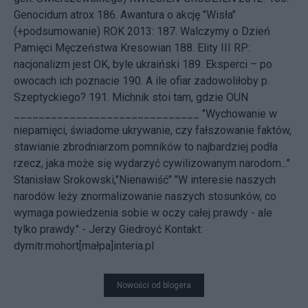
Genocidum atrox
186.
Awantura o akcję "Wisła"
(+podsumowanie)
ROK 2013: 187.
Walczymy o Dzień
Pamięci Męczeństwa Kresowian
188.
Elity III RP:
nacjonalizm jest OK, byle ukraiński
189.
Eksperci – po
owocach ich poznacie
190.
A ile ofiar zadowoliłoby p.
Szeptyckiego?
191.
Michnik stoi tam, gdzie OUN
______________________________ "Wychowanie w
niepamięci, świadome ukrywanie, czy fałszowanie faktów,
stawianie zbrodniarzom pomników to najbardziej podła
rzecz, jaka może się wydarzyć cywilizowanym narodom..."
Stanisław Srokowski,"Nienawiść" "W interesie naszych
narodów leży znormalizowanie naszych stosunków, co
wymaga powiedzenia sobie w oczy całej prawdy - ale
tylko prawdy." - Jerzy Giedroyć
Kontakt:
dymitr.mohort[małpa]interia.pl
Nowości od blogera