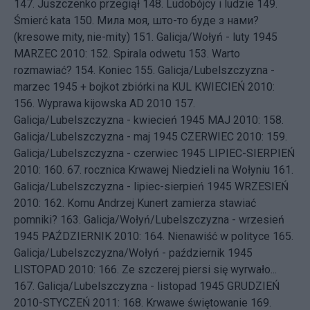
147.
Juszczenko przegiął
148.
Ludobójcy i ludzie
149.
Śmierć kata
150.
Мила моя, што-то буде з нами?
(kresowe mity, nie-mity)
151.
Galicja/Wołyń - luty 1945
MARZEC 2010: 152.
Spirala odwetu
153.
Warto
rozmawiać?
154.
Koniec
155.
Galicja/Lubelszczyzna -
marzec 1945 + bojkot zbiórki na KUL
KWIECIEŃ 2010:
156.
Wyprawa kijowska AD 2010
157.
Galicja/Lubelszczyzna - kwiecień 1945
MAJ 2010: 158.
Galicja/Lubelszczyzna - maj 1945
CZERWIEC 2010: 159.
Galicja/Lubelszczyzna - czerwiec 1945
LIPIEC-SIERPIEŃ
2010: 160.
67. rocznica Krwawej Niedzieli na Wołyniu
161.
Galicja/Lubelszczyzna - lipiec-sierpień 1945
WRZESIEŃ
2010: 162.
Komu Andrzej Kunert zamierza stawiać
pomniki?
163.
Galicja/Wołyń/Lubelszczyzna - wrzesień
1945
PAŹDZIERNIK 2010: 164.
Nienawiść w polityce
165.
Galicja/Lubelszczyzna/Wołyń - październik 1945
LISTOPAD 2010: 166.
Ze szczerej piersi się wyrwało...
167.
Galicja/Lubelszczyzna - listopad 1945
GRUDZIEŃ
2010-STYCZEŃ 2011: 168.
Krwawe świętowanie
169.