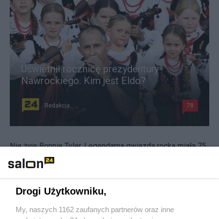
Uświetnił rocznicę prezydentury
Nawrockiego. Kim jest Eldo?
Redakcja
78
Nie żyje Bonnie Tyler. Legendarna gwiazda rocka miała 75
lat
Redakcja
15
Drogi Użytkowniku,
Ta piosenka była legendarna. Nie żyje głos przeboju
My, naszych 1162 zaufanych partnerów oraz inne
"Y.M.C.A."