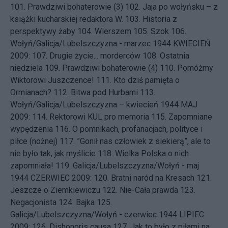
101.
Prawdziwi bohaterowie (3)
102.
Jaja po wołyńsku – z
książki kucharskiej redaktora W.
103.
Historia z
perspektywy żaby
104.
Wierszem
105.
Szok
106.
Wołyń/Galicja/Lubelszczyzna - marzec 1944
KWIECIEŃ
2009: 107.
Drugie życie... morderców
108.
Ostatnia
niedziela
109.
Prawdziwi bohaterowie (4)
110.
Pomóżmy
Wiktorowi Juszczence!
111.
Kto dziś pamięta o
Ormianach?
112.
Bitwa pod Hurbami
113.
Wołyń/Galicja/Lubelszczyzna – kwiecień 1944
MAJ
2009: 114.
Rektorowi KUL pro memoria
115.
Zapomniane
wypędzenia
116.
O pomnikach, profanacjach, polityce i
piłce (nożnej)
117.
”Gonił nas człowiek z siekierą”, ale to
nie było tak, jak myślicie
118.
Wielka Polska o nich
zapomniała!
119.
Galicja/Lubelszczyzna/Wołyń - maj
1944
CZERWIEC 2009: 120.
Bratni naród na Kresach
121.
Jeszcze o Ziemkiewiczu
122.
Nie-Cała prawda
123.
Negacjonista
124.
Bajka
125.
Galicja/Lubelszczyzna/Wołyń - czerwiec 1944
LIPIEC
2009: 126.
Dishonoris causa
127.
Jak to było z piłami na