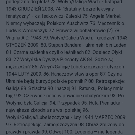
podejdź no do płota!
73.
Wołyń/Galicja Wsch. - listopad
1943
GRUDZIEŃ 2008: 74.
"Brutalny, bezrefleksyjny,
fanatyczny" - ks. Isakowicz-Zaleski
75.
Angela Merkel:
Niemcy wybaczają Polakom Auschwitz
76.
Męczennik o.
Ludwik Wrodarczyk
77.
Prawdziwi bohaterowie (2)
78.
Wigilia A.D. 1943
79.
Wołyń/Galicja Wsch. - grudzień 1943
STYCZEŃ 2009: 80.
Stepan Bandera - ukraiński bin Laden
81.
Czarna sukienka czyli o leśnikach
82.
Odsiecz Ołyki
83.
27 Wołyńska Dywizja Piechoty AK
84.
Gdzie są
mężczyźni?
85.
Wołyń/Galicja/Lubelszczyzna - styczeń
1944
LUTY 2009: 86.
Hanaczów stawia opór
87.
Czy na
Ukrainie będą burzyć polskie pomniki?
88.
Retrospekcje:
Galicja
89.
Szlachta
90.
Inaczej
91.
Ratunku, Polacy mnie
biją!
92.
Czerwone noce w powiecie rohatyńskim
93.
Po
Wołyniu była Galicja
94.
Przypadek
95.
Huta Pieniacka -
największa zbrodnia na wsi polskiej
96.
Wołyń/Galicja/Lubelszczyzna - luty 1944
MARZEC 2009:
97.
Retrospekcje: Zamojszczyzna
98.
Obraz zbliżony do
prawdy i prawda
99.
Odwet
100.
Legenda – nie legenda