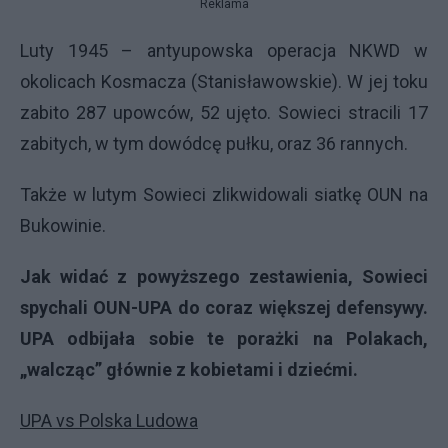
Reklama
Luty 1945 – antyupowska operacja
NKWD
w
okolicach Kosmacza (Stanisławowskie). W jej toku
zabito 287 upowców, 52 ujęto. Sowieci stracili 17
zabitych, w tym dowódcę pułku, oraz 36 rannych.
Także w lutym Sowieci zlikwidowali siatkę
OUN
na
Bukowinie.
Jak widać z powyższego zestawienia, Sowieci
spychali
OUN-UPA
do coraz większej defensywy.
UPA
odbijała sobie te porażki na Polakach,
„walcząc” głównie z kobietami i dziećmi.
UPA
vs Polska Ludowa