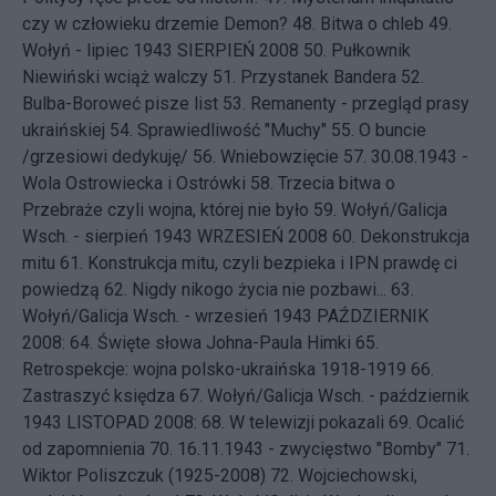
czy w człowieku drzemie Demon?
48.
Bitwa o chleb
49.
Wołyń - lipiec 1943
SIERPIEŃ 2008 50.
Pułkownik
Niewiński wciąż walczy
51.
Przystanek Bandera
52.
Bulba-Boroweć pisze list
53.
Remanenty - przegląd prasy
ukraińskiej
54.
Sprawiedliwość "Muchy"
55.
O buncie
/grzesiowi dedykuję/
56.
Wniebowzięcie
57.
30.08.1943 -
Wola Ostrowiecka i Ostrówki
58.
Trzecia bitwa o
Przebraże czyli wojna, której nie było
59.
Wołyń/Galicja
Wsch. - sierpień 1943
WRZESIEŃ 2008 60.
Dekonstrukcja
mitu
61.
Konstrukcja mitu, czyli bezpieka i IPN prawdę ci
powiedzą
62.
Nigdy nikogo życia nie pozbawi...
63.
Wołyń/Galicja Wsch. - wrzesień 1943
PAŹDZIERNIK
2008: 64.
Święte słowa Johna-Paula Himki
65.
Retrospekcje: wojna polsko-ukraińska 1918-1919
66.
Zastraszyć księdza
67.
Wołyń/Galicja Wsch. - październik
1943
LISTOPAD 2008: 68.
W telewizji pokazali
69.
Ocalić
od zapomnienia
70.
16.11.1943 - zwycięstwo "Bomby"
71.
Wiktor Poliszczuk (1925-2008)
72.
Wojciechowski,