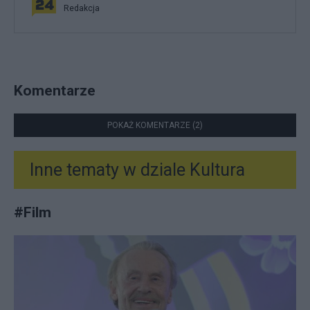
Redakcja
Komentarze
POKAŻ KOMENTARZE (2)
Inne tematy w dziale
Kultura
#
Film