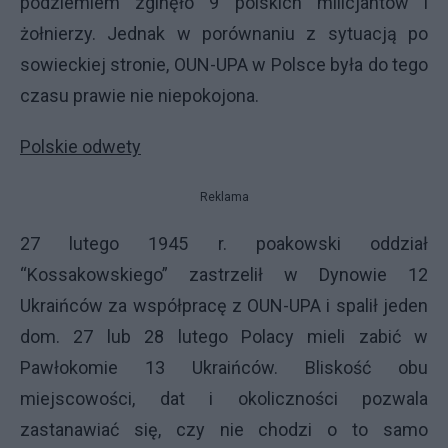
podziemiem zginęło 9 polskich milicjantów i
żołnierzy. Jednak w porównaniu z sytuacją po
sowieckiej stronie,
OUN-UPA
w Polsce była do tego
czasu prawie nie niepokojona.
Polskie odwety
Reklama
27 lutego 1945 r. poakowski oddział
“Kossakowskiego” zastrzelił w Dynowie 12
Ukraińców za współpracę z
OUN-UPA
i spalił jeden
dom. 27 lub 28 lutego Polacy mieli zabić w
Pawłokomie 13 Ukraińców. Bliskość obu
miejscowości, dat i okoliczności pozwala
zastanawiać się, czy nie chodzi o to samo