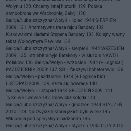
Wołyniu
128.
Chcemy innej historii!
129.
Polska
samoobrona we Wschodniej Galicji
130.
Galicja/Lubelszczyzna/Wołyń - lipiec 1944
SIERPIEŃ
2009: 131.
Alternatywna trasa rajdu Bandery
132.
Krakowskimi śladami Stepana Bandery
133.
Kolejny ważny
tekst Wołodymyra Pawliwa
134.
Galicja/Lubelszczyzna/Wołyń - sierpień 1944
WRZESIEŃ
2009: 135.
Istriebitielnyje Bataliony - w służbie NKWD i
Polaków
136.
Galicja/Wołyń - wrzesień 1944 (+ Legnica!)
PAŹDZIERNIK 2009: 137.
SB – fałszywi bohaterowie
138.
Galicja/Wołyń - październik 1944 (+ Legnica bis)
LISTOPAD 2009: 139.
Karta się odwraca
140.
Galicja/Wołyń – listopad 1944
GRUDZIEŃ 2009: 141.
Tylko we Lwowie
142.
Ihrowicka kolęda
143.
Galicja/Lubelszczyzna/Wołyń - grudzień 1944
STYCZEŃ
2010: 144.
Niezwykła historia jakich było wiele
145.
Wikipedia pod specjalnym nadzorem
146.
Galicja/Lubelszczyzna/Wołyń - styczeń 1945
LUTY 2010: