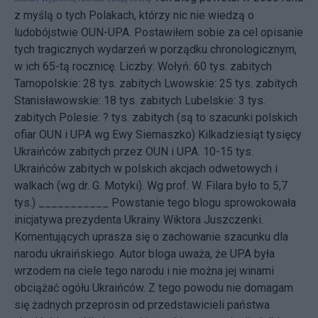
z myślą o tych Polakach, którzy nic nie wiedzą o
ludobójstwie OUN-UPA. Postawiłem sobie za cel opisanie
tych tragicznych wydarzeń w porządku chronologicznym,
w ich 65-tą rocznicę. Liczby: Wołyń: 60 tys. zabitych
Tarnopolskie: 28 tys. zabitych Lwowskie: 25 tys. zabitych
Stanisławowskie: 18 tys. zabitych Lubelskie: 3 tys.
zabitych Polesie: ? tys. zabitych (są to szacunki polskich
ofiar OUN i UPA wg Ewy Siemaszko) Kilkadziesiąt tysięcy
Ukraińców zabitych przez OUN i UPA. 10-15 tys.
Ukraińców zabitych w polskich akcjach odwetowych i
walkach (wg dr. G. Motyki). Wg prof. W. Filara było to 5,7
tys.) ___________ Powstanie tego blogu sprowokowała
inicjatywa
prezydenta Ukrainy Wiktora Juszczenki.
Komentujących uprasza się o zachowanie szacunku dla
narodu ukraińskiego. Autor bloga uważa, że UPA była
wrzodem na ciele tego narodu i nie można jej winami
obciążać ogółu Ukraińców. Z tego powodu nie domagam
się żadnych przeprosin od przedstawicieli państwa