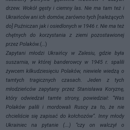
drzew. Wokół gęsty i ciemny las. Nie ma tam też i
Ukraińców ani ich domów, zarówno tych [należących
do] Puźniczan jak i osiedlonych w 1946 r. Nie ma też
chętnych do korzystania z ziemi pozostawionej
przez Polaków.
(...)
Zapytani młodzi Ukraińcy w Zalesiu, gdzie była
suszarnia, w której banderowcy w 1945 r. spalili
żywcem kilkudziesięciu Polaków, niewiele wiedzą o
tamtych tragicznych czasach. Jeden z tych
młodzieńców zapytany przez Stanisława Koryznę,
który odwiedzał tamte strony, powiedział: “Was
Polaków palili i mordowali Ruscy za to, że nie
chcieliście się zapisać do kołchozów”. Inny młody
Ukrainiec na pytanie (...) “czy on walczył o