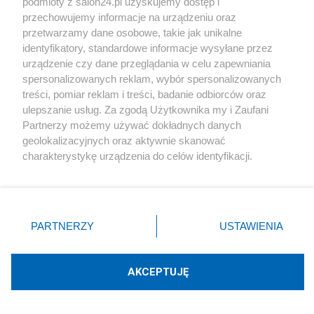
podmioty z salon24.pl uzyskujemy dostęp i
przechowujemy informacje na urządzeniu oraz
Redakcja
11
przetwarzamy dane osobowe, takie jak unikalne
identyfikatory, standardowe informacje wysyłane przez
urządzenie czy dane przeglądania w celu zapewniania
Tematy Mohort
spersonalizowanych reklam, wybór spersonalizowanych
treści, pomiar reklam i treści, badanie odbiorców oraz
HISTORIA
ulepszanie usług. Za zgodą Użytkownika my i Zaufani
Partnerzy możemy używać dokładnych danych
geolokalizacyjnych oraz aktywnie skanować
Piszą na ten temat
charakterystykę urządzenia do celów identyfikacji.
Ponieważ cenimy Twoją prywatność, prosimy o zgodę na
Rafał Woś
korzystanie z tych technologii poprzez kliknięcie
„Akceptuję”. Zgoda jest dobrowolna i zawsze możesz ją
zmienić/wycofać klikając przycisk ustawień prywatności
PARTNERZY
USTAWIENIA
Blogi na ten temat
znajdujący się w lewym dolnym rogu strony
. Niektóre
rodzaje przetwarzania danych nie wymagają zgody
użytkownika, ale masz prawo sprzeciwić się takiemu
AKCEPTUJĘ
Jan Filip Libicki
przetwarzaniu. Preferencje będą miały zastosowania tylko
na tej witrynie.