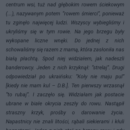
centrum wsi, tuż nad głębokim rowem ściekowym
(...), nazywanym potem “rowem śmierci”, ponieważ
tu zginęło najwięcej ludzi. Wszyscy wybiegliśmy i
ukryliśmy się w tym rowie. Na jego brzegu były
wykopane liczne wnęki. Do jednej z nich
schowaliśmy się razem z mamą, która zasłoniła nas
białą płachtą. Spod niej widziałem, jak nadeszli
banderowcy. Jeden z nich krzyknął: “strelaj”. Drugi
odpowiedział po ukraińsku: “Koły nie maju pul”
[kiedy nie mam kul – D.B.]. Ten pierwszy wrzasnął
“to rubaj”. I zaczęło się. Widziałam jak postacie
ubrane w białe okrycia zeszły do rowu. Nastąpił
straszny krzyk, prośby o darowanie życia.
Napastnicy nie znali litości, rąbali siekierami i kłuli