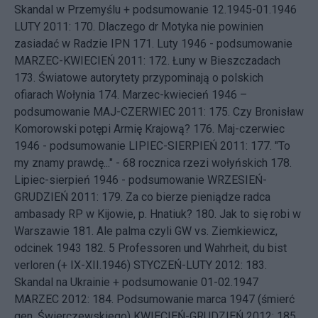
Skandal w Przemyślu + podsumowanie 12.1945-01.1946
LUTY 2011: 170.
Dlaczego dr Motyka nie powinien
zasiadać w Radzie IPN
171.
Luty 1946 - podsumowanie
MARZEC-KWIECIEŃ 2011: 172.
Łuny w Bieszczadach
173.
Światowe autorytety przypominają o polskich
ofiarach Wołynia
174.
Marzec-kwiecień 1946 –
podsumowanie
MAJ-CZERWIEC 2011: 175.
Czy Bronisław
Komorowski potępi Armię Krajową?
176.
Maj-czerwiec
1946 - podsumowanie
LIPIEC-SIERPIEŃ 2011: 177.
"To
my znamy prawdę..." - 68 rocznica rzezi wołyńskich
178.
Lipiec-sierpień 1946 - podsumowanie
WRZESIEŃ-
GRUDZIEŃ 2011: 179.
Za co bierze pieniądze radca
ambasady RP w Kijowie, p. Hnatiuk?
180.
Jak to się robi w
Warszawie
181.
Ale palma czyli GW vs. Ziemkiewicz,
odcinek 1943
182.
5 Professoren und Wahrheit, du bist
verloren (+ IX-XII.1946)
STYCZEŃ-LUTY 2012: 183.
Skandal na Ukrainie + podsumowanie 01-02.1947
MARZEC 2012: 184.
Podsumowanie marca 1947 (śmierć
gen. Świerczewskiego)
KWIECIEŃ-GRUDZIEŃ 2012: 185.