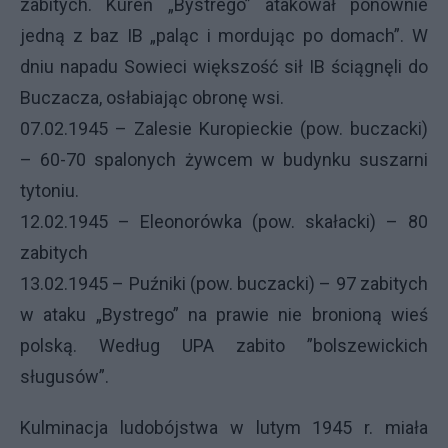
zabitych. Kureń „Bystrego” atakował ponownie
jedną z baz IB „paląc i mordując po domach”. W
dniu napadu Sowieci większość sił IB ściągnęli do
Buczacza, osłabiając obronę wsi.
07.02.1945 – Zalesie Kuropieckie (pow. buczacki)
– 60-70 spalonych żywcem w budynku suszarni
tytoniu.
12.02.1945 – Eleonorówka (pow. skałacki) – 80
zabitych
13.02.1945 – Puźniki (pow. buczacki) – 97 zabitych
w ataku „Bystrego” na prawie nie bronioną wieś
polską. Według
UPA
zabito ”bolszewickich
sługusów”.
Kulminacja ludobójstwa w lutym 1945 r. miała