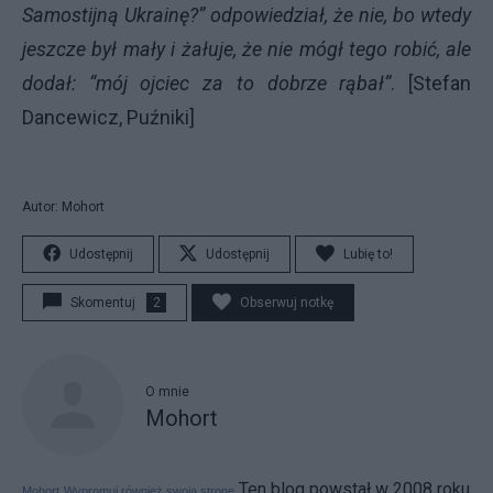
Samostijną Ukrainę?” odpowiedział, że nie, bo wtedy
jeszcze był mały i żałuje, że nie mógł tego robić, ale
dodał: “mój ojciec za to dobrze rąbał”
. [Stefan
Dancewicz, Puźniki]
Autor: Mohort
Udostępnij
Udostępnij
Lubię to!
Skomentuj
2
Obserwuj notkę
O mnie
Mohort
Ten blog powstał w 2008 roku
Mohort
Wypromuj również swoją stronę