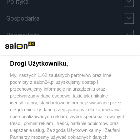
Polityka
Gospodarka
Rozmaitości
Technologie
Drogi Użytkowniku,
Sport
My, naszych 1162 zaufanych partnerów oraz inne
podmioty z salon24.pl uzyskujemy dostęp i
Społeczeństwo
przechowujemy informacje na urządzeniu oraz
przetwarzamy dane osobowe, takie jak unikalne
Kultura
identyfikatory, standardowe informacje wysyłane przez
urządzenie czy dane przeglądania w celu zapewniania
spersonalizowanych reklam, wybór spersonalizowanych
treści, pomiar reklam i treści, badanie odbiorców oraz
ulepszanie usług. Za zgodą Użytkownika my i Zaufani
X
Facebook
Instagram
Youtube
Partnerzy możemy używać dokładnych danych