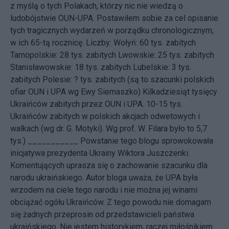
z myślą o tych Polakach, którzy nic nie wiedzą o
ludobójstwie OUN-UPA. Postawiłem sobie za cel opisanie
tych tragicznych wydarzeń w porządku chronologicznym,
w ich 65-tą rocznicę. Liczby: Wołyń: 60 tys. zabitych
Tarnopolskie: 28 tys. zabitych Lwowskie: 25 tys. zabitych
Stanisławowskie: 18 tys. zabitych Lubelskie: 3 tys.
zabitych Polesie: ? tys. zabitych (są to szacunki polskich
ofiar OUN i UPA wg Ewy Siemaszko) Kilkadziesiąt tysięcy
Ukraińców zabitych przez OUN i UPA. 10-15 tys.
Ukraińców zabitych w polskich akcjach odwetowych i
walkach (wg dr. G. Motyki). Wg prof. W. Filara było to 5,7
tys.) ___________ Powstanie tego blogu sprowokowała
inicjatywa
prezydenta Ukrainy Wiktora Juszczenki.
Komentujących uprasza się o zachowanie szacunku dla
narodu ukraińskiego. Autor bloga uważa, że UPA była
wrzodem na ciele tego narodu i nie można jej winami
obciążać ogółu Ukraińców. Z tego powodu nie domagam
się żadnych przeprosin od przedstawicieli państwa
ukraińskiego. Nie jestem historykiem, raczej miłośnikiem