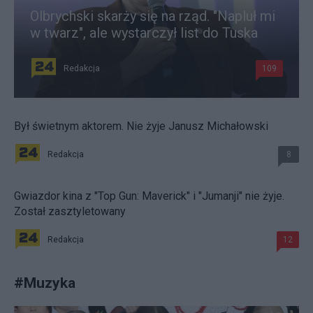
Olbrychski skarży się na rząd. "Napluł mi
w twarz", ale wystarczył list do Tuska
Redakcja
109
Był świetnym aktorem. Nie żyje Janusz Michałowski
Redakcja
8
Gwiazdor kina z "Top Gun: Maverick" i "Jumanji" nie żyje.
Został zasztyletowany
Redakcja
12
#
Muzyka