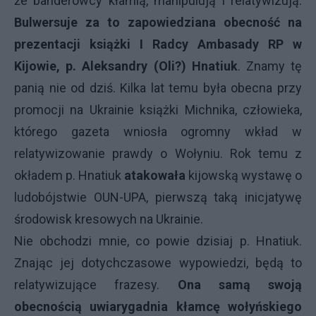
że banderowcy kłamią, manipulują i relatywizują.
Bulwersuje za to zapowiedziana obecność na
prezentacji książki I Radcy Ambasady RP w
Kijowie, p. Aleksandry (Oli?) Hnatiuk
. Znamy tę
panią nie od dziś. Kilka lat temu była obecna przy
promocji na Ukrainie książki Michnika, człowieka,
którego gazeta wniosła ogromny wkład w
relatywizowanie prawdy o Wołyniu. Rok temu z
okładem p. Hnatiuk
atakowała
kijowską wystawę o
ludobójstwie OUN-UPA, pierwszą taką inicjatywę
środowisk kresowych na Ukrainie.
Nie obchodzi mnie, co powie dzisiaj p. Hnatiuk.
Znając jej dotychczasowe wypowiedzi, będą to
relatywizujące frazesy.
Ona samą swoją
obecnością uwiarygadnia kłamcę wołyńskiego