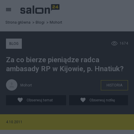
Strona główna
Blogi
Mohort
1674
BLOG
Za co bierze pieniądze radca
ambasady RP w Kijowie, p. Hnatiuk?
Mohort
HISTORIA
Obserwuj temat
Obserwuj notkę
4.10.2011