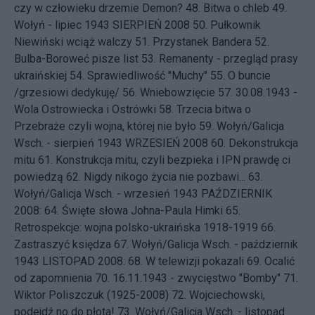
czy w człowieku drzemie Demon?
48.
Bitwa o chleb
49.
Wołyń - lipiec 1943
SIERPIEŃ 2008 50.
Pułkownik
Niewiński wciąż walczy
51.
Przystanek Bandera
52.
Bulba-Boroweć pisze list
53.
Remanenty - przegląd prasy
ukraińskiej
54.
Sprawiedliwość "Muchy"
55.
O buncie
/grzesiowi dedykuję/
56.
Wniebowzięcie
57.
30.08.1943 -
Wola Ostrowiecka i Ostrówki
58.
Trzecia bitwa o
Przebraże czyli wojna, której nie było
59.
Wołyń/Galicja
Wsch. - sierpień 1943
WRZESIEŃ 2008 60.
Dekonstrukcja
mitu
61.
Konstrukcja mitu, czyli bezpieka i IPN prawdę ci
powiedzą
62.
Nigdy nikogo życia nie pozbawi...
63.
Wołyń/Galicja Wsch. - wrzesień 1943
PAŹDZIERNIK
2008: 64.
Święte słowa Johna-Paula Himki
65.
Retrospekcje: wojna polsko-ukraińska 1918-1919
66.
Zastraszyć księdza
67.
Wołyń/Galicja Wsch. - październik
1943
LISTOPAD 2008: 68.
W telewizji pokazali
69.
Ocalić
od zapomnienia
70.
16.11.1943 - zwycięstwo "Bomby"
71.
Wiktor Poliszczuk (1925-2008)
72.
Wojciechowski,
podejdź no do płota!
73.
Wołyń/Galicja Wsch. - listopad