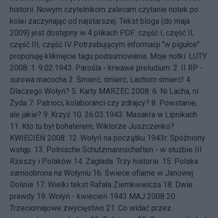
historii. Nowym czytelnikom zalecam czytanie notek po
kolei zaczynając od najstarszej. Tekst bloga (do maja
2009) jest dostępny w 4 plikach PDF:
część I
,
część II
,
część III
,
część IV
Potrzebującym informacji "w pigułce"
proponuję kliknięcie tagu
podsumowania
. Moje notki: LUTY
2008: 1.
9.02.1943. Parośla - krwawe preludium.
2.
II RP -
surowa macocha
3.
Śmierć, śmierć, Lachom śmierć!
4.
Dlaczego Wołyń?
5.
Karty
MARZEC 2008: 6.
Ni Lacha, ni
Żyda
7.
Patrioci, kolaboranci czy zdrajcy?
8.
Powstanie,
ale jakie?
9.
Krzyż
10.
26.03.1943. Masakra w Lipnikach
11.
Kto tu był bohaterem, Wiktorze Juszczenko?
KWIECIEŃ 2008: 12.
Wołyń na początku 1943r. Spóźniony
wstęp.
13.
Polnische Schutzmannschaften - w służbie III
Rzeszy i Polaków
14.
Zagłada. Trzy historie.
15.
Polska
samoobrona na Wołyniu
16.
Świece ofiarne w Janowej
Dolinie
17.
Wielki tekst Rafała Ziemkiewicza
18.
Dwie
prawdy
19.
Wołyń - kwiecień 1943
MAJ 2008 20.
Trzeciomajowe zwycięstwo
21.
Co widać przez