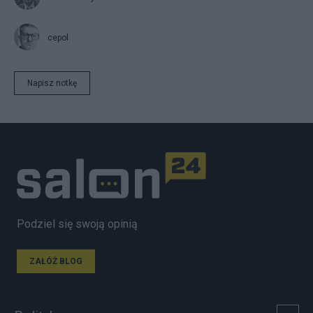
cepol
Napisz notkę
Podziel się swoją opinią
ZAŁÓŻ BLOG