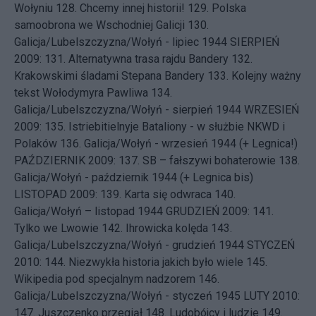
Wołyniu
128.
Chcemy innej historii!
129.
Polska
samoobrona we Wschodniej Galicji
130.
Galicja/Lubelszczyzna/Wołyń - lipiec 1944
SIERPIEŃ
2009: 131.
Alternatywna trasa rajdu Bandery
132.
Krakowskimi śladami Stepana Bandery
133.
Kolejny ważny
tekst Wołodymyra Pawliwa
134.
Galicja/Lubelszczyzna/Wołyń - sierpień 1944
WRZESIEŃ
2009: 135.
Istriebitielnyje Bataliony - w służbie NKWD i
Polaków
136.
Galicja/Wołyń - wrzesień 1944 (+ Legnica!)
PAŹDZIERNIK 2009: 137.
SB – fałszywi bohaterowie
138.
Galicja/Wołyń - październik 1944 (+ Legnica bis)
LISTOPAD 2009: 139.
Karta się odwraca
140.
Galicja/Wołyń – listopad 1944
GRUDZIEŃ 2009: 141.
Tylko we Lwowie
142.
Ihrowicka kolęda
143.
Galicja/Lubelszczyzna/Wołyń - grudzień 1944
STYCZEŃ
2010: 144.
Niezwykła historia jakich było wiele
145.
Wikipedia pod specjalnym nadzorem
146.
Galicja/Lubelszczyzna/Wołyń - styczeń 1945
LUTY 2010:
147.
Juszczenko przegiął
148.
Ludobójcy i ludzie
149.