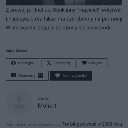
Z prawej p. Hnatiuk. Obok inny "mąciciel" wołyński,
I. Iljuszyn, który także ma być obecny na promocji
Wiatrowycza. Zdjęcie ze strony radia Swoboda.
Autor: Mohort
Udostępnij
Udostępnij
Lubię to!
Skomentuj
20
Obserwuj notkę
O mnie
Mohort
Ten blog powstał w 2008 roku
Mohort
Wypromuj również swoją stronę