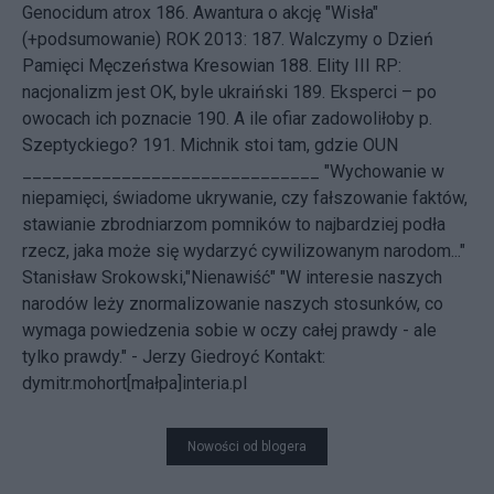
Genocidum atrox
186.
Awantura o akcję "Wisła"
(+podsumowanie)
ROK 2013: 187.
Walczymy o Dzień
Pamięci Męczeństwa Kresowian
188.
Elity III RP:
nacjonalizm jest OK, byle ukraiński
189.
Eksperci – po
owocach ich poznacie
190.
A ile ofiar zadowoliłoby p.
Szeptyckiego?
191.
Michnik stoi tam, gdzie OUN
______________________________ "Wychowanie w
niepamięci, świadome ukrywanie, czy fałszowanie faktów,
stawianie zbrodniarzom pomników to najbardziej podła
rzecz, jaka może się wydarzyć cywilizowanym narodom..."
Stanisław Srokowski,"Nienawiść" "W interesie naszych
narodów leży znormalizowanie naszych stosunków, co
wymaga powiedzenia sobie w oczy całej prawdy - ale
tylko prawdy." - Jerzy Giedroyć
Kontakt:
dymitr.mohort[małpa]interia.pl
Nowości od blogera