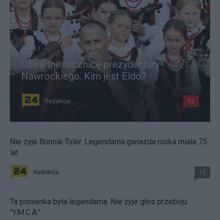
Uświetnił rocznicę prezydentury
Nawrockiego. Kim jest Eldo?
Redakcja
82
Nie żyje Bonnie Tyler. Legendarna gwiazda rocka miała 75
lat
Redakcja
15
Ta piosenka była legendarna. Nie żyje głos przeboju
"Y.M.C.A."