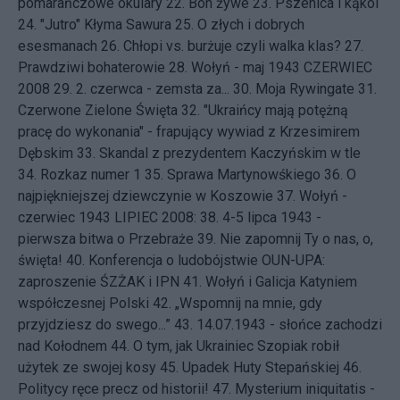
pomarańczowe okulary
22.
Boh żywe
23.
Pszenica i kąkol
24.
"Jutro" Kłyma Sawura
25.
O złych i dobrych
esesmanach
26.
Chłopi vs. burżuje czyli walka klas?
27.
Prawdziwi bohaterowie
28.
Wołyń - maj 1943
CZERWIEC
2008 29.
2. czerwca - zemsta za...
30.
Moja Rywingate
31.
Czerwone Zielone Święta
32.
"Ukraińcy mają potężną
pracę do wykonania" - frapujący wywiad z Krzesimirem
Dębskim
33.
Skandal z prezydentem Kaczyńskim w tle
34.
Rozkaz numer 1
35.
Sprawa Martynowśkiego
36.
O
najpiękniejszej dziewczynie w Koszowie
37.
Wołyń -
czerwiec 1943
LIPIEC 2008: 38.
4-5 lipca 1943 -
pierwsza bitwa o Przebraże
39.
Nie zapomnij Ty o nas, o,
święta!
40.
Konferencja o ludobójstwie OUN-UPA:
zaproszenie ŚZŻAK i IPN
41.
Wołyń i Galicja Katyniem
współczesnej Polski
42.
„Wspomnij na mnie, gdy
przyjdziesz do swego...”
43.
14.07.1943 - słońce zachodzi
nad Kołodnem
44.
O tym, jak Ukrainiec Szopiak robił
użytek ze swojej kosy
45.
Upadek Huty Stepańskiej
46.
Politycy ręce precz od historii!
47.
Mysterium iniquitatis -