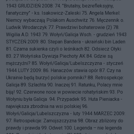
1943
GRUDZIEŃ 2008: 74.
"Brutalny, bezrefleksyjny,
fanatyczny" - ks. Isakowicz-Zaleski
75.
Angela Merkel:
Niemcy wybaczają Polakom Auschwitz
76.
Męczennik o.
Ludwik Wrodarczyk
77.
Prawdziwi bohaterowie (2)
78.
Wigilia A.D. 1943
79.
Wołyń/Galicja Wsch. - grudzień 1943
STYCZEŃ 2009: 80.
Stepan Bandera - ukraiński bin Laden
81.
Czarna sukienka czyli o leśnikach
82.
Odsiecz Ołyki
83.
27 Wołyńska Dywizja Piechoty AK
84.
Gdzie są
mężczyźni?
85.
Wołyń/Galicja/Lubelszczyzna - styczeń
1944
LUTY 2009: 86.
Hanaczów stawia opór
87.
Czy na
Ukrainie będą burzyć polskie pomniki?
88.
Retrospekcje:
Galicja
89.
Szlachta
90.
Inaczej
91.
Ratunku, Polacy mnie
biją!
92.
Czerwone noce w powiecie rohatyńskim
93.
Po
Wołyniu była Galicja
94.
Przypadek
95.
Huta Pieniacka -
największa zbrodnia na wsi polskiej
96.
Wołyń/Galicja/Lubelszczyzna - luty 1944
MARZEC 2009:
97.
Retrospekcje: Zamojszczyzna
98.
Obraz zbliżony do
prawdy i prawda
99.
Odwet
100.
Legenda – nie legenda