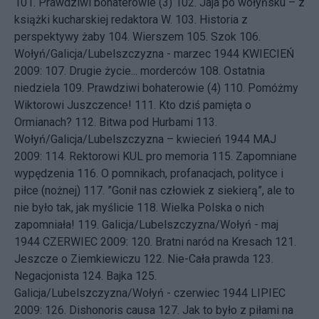
101.
Prawdziwi bohaterowie (3)
102.
Jaja po wołyńsku – z
książki kucharskiej redaktora W.
103.
Historia z
perspektywy żaby
104.
Wierszem
105.
Szok
106.
Wołyń/Galicja/Lubelszczyzna - marzec 1944
KWIECIEŃ
2009: 107.
Drugie życie... morderców
108.
Ostatnia
niedziela
109.
Prawdziwi bohaterowie (4)
110.
Pomóżmy
Wiktorowi Juszczence!
111.
Kto dziś pamięta o
Ormianach?
112.
Bitwa pod Hurbami
113.
Wołyń/Galicja/Lubelszczyzna – kwiecień 1944
MAJ
2009: 114.
Rektorowi KUL pro memoria
115.
Zapomniane
wypędzenia
116.
O pomnikach, profanacjach, polityce i
piłce (nożnej)
117.
”Gonił nas człowiek z siekierą”, ale to
nie było tak, jak myślicie
118.
Wielka Polska o nich
zapomniała!
119.
Galicja/Lubelszczyzna/Wołyń - maj
1944
CZERWIEC 2009: 120.
Bratni naród na Kresach
121.
Jeszcze o Ziemkiewiczu
122.
Nie-Cała prawda
123.
Negacjonista
124.
Bajka
125.
Galicja/Lubelszczyzna/Wołyń - czerwiec 1944
LIPIEC
2009: 126.
Dishonoris causa
127.
Jak to było z piłami na