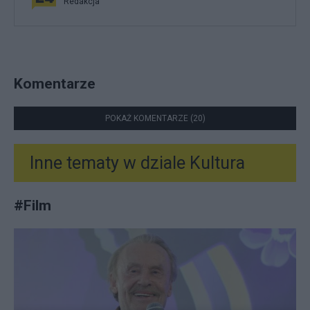
Redakcja
Komentarze
POKAŻ KOMENTARZE (20)
Inne tematy w dziale
Kultura
#
Film