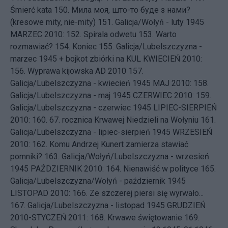
Śmierć kata
150.
Мила моя, што-то буде з нами?
(kresowe mity, nie-mity)
151.
Galicja/Wołyń - luty 1945
MARZEC 2010: 152.
Spirala odwetu
153.
Warto
rozmawiać?
154.
Koniec
155.
Galicja/Lubelszczyzna -
marzec 1945 + bojkot zbiórki na KUL
KWIECIEŃ 2010:
156.
Wyprawa kijowska AD 2010
157.
Galicja/Lubelszczyzna - kwiecień 1945
MAJ 2010: 158.
Galicja/Lubelszczyzna - maj 1945
CZERWIEC 2010: 159.
Galicja/Lubelszczyzna - czerwiec 1945
LIPIEC-SIERPIEŃ
2010: 160.
67. rocznica Krwawej Niedzieli na Wołyniu
161.
Galicja/Lubelszczyzna - lipiec-sierpień 1945
WRZESIEŃ
2010: 162.
Komu Andrzej Kunert zamierza stawiać
pomniki?
163.
Galicja/Wołyń/Lubelszczyzna - wrzesień
1945
PAŹDZIERNIK 2010: 164.
Nienawiść w polityce
165.
Galicja/Lubelszczyzna/Wołyń - październik 1945
LISTOPAD 2010: 166.
Ze szczerej piersi się wyrwało...
167.
Galicja/Lubelszczyzna - listopad 1945
GRUDZIEŃ
2010-STYCZEŃ 2011: 168.
Krwawe świętowanie
169.