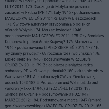
Skandal w Przemyślu + podsumowanie 12.1945-01.1946
LUTY 2011: 170.
Dlaczego dr Motyka nie powinien
zasiadać w Radzie IPN
171.
Luty 1946 - podsumowanie
MARZEC-KWIECIEŃ 2011: 172.
Łuny w Bieszczadach
173.
Światowe autorytety przypominają o polskich
ofiarach Wołynia
174.
Marzec-kwiecień 1946 –
podsumowanie
MAJ-CZERWIEC 2011: 175.
Czy Bronisław
Komorowski potępi Armię Krajową?
176.
Maj-czerwiec
1946 - podsumowanie
LIPIEC-SIERPIEŃ 2011: 177.
"To
my znamy prawdę..." - 68 rocznica rzezi wołyńskich
178.
Lipiec-sierpień 1946 - podsumowanie
WRZESIEŃ-
GRUDZIEŃ 2011: 179.
Za co bierze pieniądze radca
ambasady RP w Kijowie, p. Hnatiuk?
180.
Jak to się robi w
Warszawie
181.
Ale palma czyli GW vs. Ziemkiewicz,
odcinek 1943
182.
5 Professoren und Wahrheit, du bist
verloren (+ IX-XII.1946)
STYCZEŃ-LUTY 2012: 183.
Skandal na Ukrainie + podsumowanie 01-02.1947
MARZEC 2012: 184.
Podsumowanie marca 1947 (śmierć
gen. Świerczewskiego)
KWIECIEŃ-GRUDZIEŃ 2012: 185.