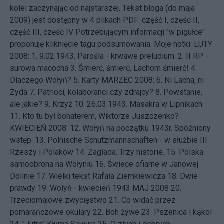
kolei zaczynając od najstarszej. Tekst bloga (do maja
2009) jest dostępny w 4 plikach PDF:
część I
,
część II
,
część III
,
część IV
Potrzebującym informacji "w pigułce"
proponuję kliknięcie tagu
podsumowania
. Moje notki: LUTY
2008: 1.
9.02.1943. Parośla - krwawe preludium.
2.
II RP -
surowa macocha
3.
Śmierć, śmierć, Lachom śmierć!
4.
Dlaczego Wołyń?
5.
Karty
MARZEC 2008: 6.
Ni Lacha, ni
Żyda
7.
Patrioci, kolaboranci czy zdrajcy?
8.
Powstanie,
ale jakie?
9.
Krzyż
10.
26.03.1943. Masakra w Lipnikach
11.
Kto tu był bohaterem, Wiktorze Juszczenko?
KWIECIEŃ 2008: 12.
Wołyń na początku 1943r. Spóźniony
wstęp.
13.
Polnische Schutzmannschaften - w służbie III
Rzeszy i Polaków
14.
Zagłada. Trzy historie.
15.
Polska
samoobrona na Wołyniu
16.
Świece ofiarne w Janowej
Dolinie
17.
Wielki tekst Rafała Ziemkiewicza
18.
Dwie
prawdy
19.
Wołyń - kwiecień 1943
MAJ 2008 20.
Trzeciomajowe zwycięstwo
21.
Co widać przez
pomarańczowe okulary
22.
Boh żywe
23.
Pszenica i kąkol