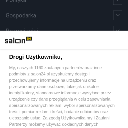
Polityka
Gospodarka
Rozmaitości
Technologie
Drogi Użytkowniku,
Sport
My, naszych 1160 zaufanych partnerów oraz inne
podmioty z salon24.pl uzyskujemy dostęp i
Społeczeństwo
przechowujemy informacje na urządzeniu oraz
przetwarzamy dane osobowe, takie jak unikalne
Kultura
identyfikatory, standardowe informacje wysyłane przez
urządzenie czy dane przeglądania w celu zapewniania
spersonalizowanych reklam, wybór spersonalizowanych
treści, pomiar reklam i treści, badanie odbiorców oraz
ulepszanie usług. Za zgodą Użytkownika my i Zaufani
X
Facebook
Instagram
Youtube
Partnerzy możemy używać dokładnych danych