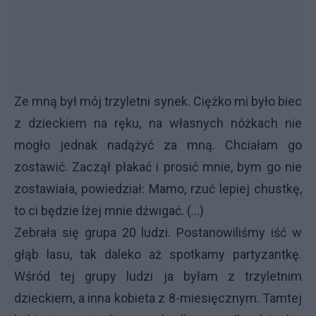
Ze mną był mój trzyletni synek. Ciężko mi było biec
z dzieckiem na ręku, na własnych nóżkach nie
mogło jednak nadążyć za mną. Chciałam go
zostawić. Zaczął płakać i prosić mnie, bym go nie
zostawiała, powiedział: Mamo, rzuć lepiej chustkę,
to ci będzie lżej mnie dźwigać. (...)
Zebrała się grupa 20 ludzi. Postanowiliśmy iść w
głąb lasu, tak daleko aż spotkamy partyzantkę.
Wśród tej grupy ludzi ja byłam z trzyletnim
dzieckiem, a inna kobieta z 8-miesięcznym. Tamtej