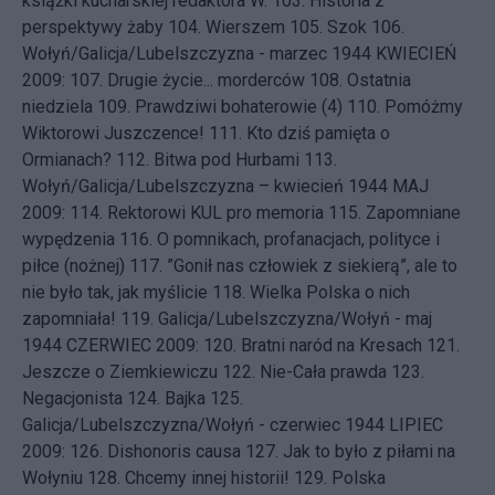
książki kucharskiej redaktora W.
103.
Historia z
perspektywy żaby
104.
Wierszem
105.
Szok
106.
Wołyń/Galicja/Lubelszczyzna - marzec 1944
KWIECIEŃ
2009: 107.
Drugie życie... morderców
108.
Ostatnia
niedziela
109.
Prawdziwi bohaterowie (4)
110.
Pomóżmy
Wiktorowi Juszczence!
111.
Kto dziś pamięta o
Ormianach?
112.
Bitwa pod Hurbami
113.
Wołyń/Galicja/Lubelszczyzna – kwiecień 1944
MAJ
2009: 114.
Rektorowi KUL pro memoria
115.
Zapomniane
wypędzenia
116.
O pomnikach, profanacjach, polityce i
piłce (nożnej)
117.
”Gonił nas człowiek z siekierą”, ale to
nie było tak, jak myślicie
118.
Wielka Polska o nich
zapomniała!
119.
Galicja/Lubelszczyzna/Wołyń - maj
1944
CZERWIEC 2009: 120.
Bratni naród na Kresach
121.
Jeszcze o Ziemkiewiczu
122.
Nie-Cała prawda
123.
Negacjonista
124.
Bajka
125.
Galicja/Lubelszczyzna/Wołyń - czerwiec 1944
LIPIEC
2009: 126.
Dishonoris causa
127.
Jak to było z piłami na
Wołyniu
128.
Chcemy innej historii!
129.
Polska