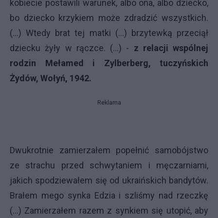
kobiecie postawili warunek, albo ona, albo dziecko,
bo dziecko krzykiem może zdradzić wszystkich.
(...) Wtedy brat tej matki (...) brzytewką przeciął
dziecku żyły w rączce. (...) -
z relacji wspólnej
rodzin Mełamed i Zylberberg, tuczyńskich
Żydów, Wołyń, 1942.
Reklama
Dwukrotnie zamierzałem popełnić samobójstwo
ze strachu przed schwytaniem i męczarniami,
jakich spodziewałem się od ukraińskich bandytów.
Brałem mego synka Edzia i szliśmy nad rzeczkę
(...) Zamierzałem razem z synkiem się utopić, aby