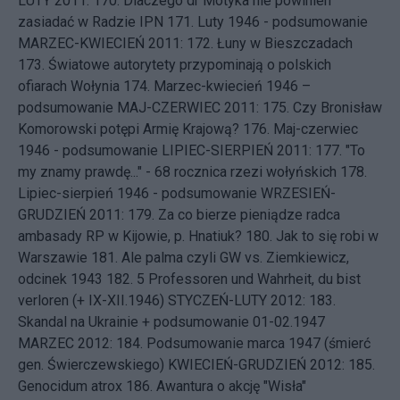
LUTY 2011: 170.
Dlaczego dr Motyka nie powinien
zasiadać w Radzie IPN
171.
Luty 1946 - podsumowanie
MARZEC-KWIECIEŃ 2011: 172.
Łuny w Bieszczadach
173.
Światowe autorytety przypominają o polskich
ofiarach Wołynia
174.
Marzec-kwiecień 1946 –
podsumowanie
MAJ-CZERWIEC 2011: 175.
Czy Bronisław
Komorowski potępi Armię Krajową?
176.
Maj-czerwiec
1946 - podsumowanie
LIPIEC-SIERPIEŃ 2011: 177.
"To
my znamy prawdę..." - 68 rocznica rzezi wołyńskich
178.
Lipiec-sierpień 1946 - podsumowanie
WRZESIEŃ-
GRUDZIEŃ 2011: 179.
Za co bierze pieniądze radca
ambasady RP w Kijowie, p. Hnatiuk?
180.
Jak to się robi w
Warszawie
181.
Ale palma czyli GW vs. Ziemkiewicz,
odcinek 1943
182.
5 Professoren und Wahrheit, du bist
verloren (+ IX-XII.1946)
STYCZEŃ-LUTY 2012: 183.
Skandal na Ukrainie + podsumowanie 01-02.1947
MARZEC 2012: 184.
Podsumowanie marca 1947 (śmierć
gen. Świerczewskiego)
KWIECIEŃ-GRUDZIEŃ 2012: 185.
Genocidum atrox
186.
Awantura o akcję "Wisła"