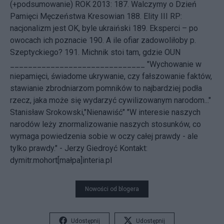
(+podsumowanie)
ROK 2013: 187.
Walczymy o Dzień
Pamięci Męczeństwa Kresowian
188.
Elity III RP:
nacjonalizm jest OK, byle ukraiński
189.
Eksperci – po
owocach ich poznacie
190.
A ile ofiar zadowoliłoby p.
Szeptyckiego?
191.
Michnik stoi tam, gdzie OUN
______________________________ "Wychowanie w
niepamięci, świadome ukrywanie, czy fałszowanie faktów,
stawianie zbrodniarzom pomników to najbardziej podła
rzecz, jaka może się wydarzyć cywilizowanym narodom..."
Stanisław Srokowski,"Nienawiść" "W interesie naszych
narodów leży znormalizowanie naszych stosunków, co
wymaga powiedzenia sobie w oczy całej prawdy - ale
tylko prawdy." - Jerzy Giedroyć
Kontakt:
dymitr.mohort[małpa]interia.pl
Nowości od blogera
Udostępnij
Udostępnij