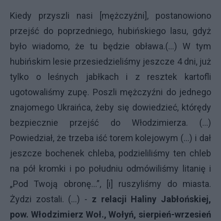
Kiedy przyszli nasi [mężczyźni], postanowiono
przejść do poprzedniego, hubińskiego lasu, gdyż
było wiadomo, że tu będzie obława.(...) W tym
hubińskim lesie przesiedzieliśmy jeszcze 4 dni, już
tylko o leśnych jabłkach i z resztek kartofli
ugotowaliśmy zupę. Poszli mężczyźni do jednego
znajomego Ukraińca, żeby się dowiedzieć, którędy
bezpiecznie przejść do Włodzimierza. (...)
Powiedział, że trzeba iść torem kolejowym (...) i dał
jeszcze bochenek chleba, podzieliliśmy ten chleb
na pół kromki i po południu odmówiliśmy litanię i
„Pod Twoją obronę...”, [i] ruszyliśmy do miasta.
Żydzi zostali. (...) -
z relacji Haliny Jabłońskiej,
pow. Włodzimierz Woł., Wołyń, sierpień-wrzesień