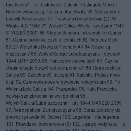
fanatyczny" - ks. Isakowicz-Zaleski
75.
Angela Merkel:
Niemcy wybaczają Polakom Auschwitz
76.
Męczennik o.
Ludwik Wrodarczyk
77.
Prawdziwi bohaterowie (2)
78.
Wigilia A.D. 1943
79.
Wołyń/Galicja Wsch. - grudzień 1943
STYCZEŃ 2009: 80.
Stepan Bandera - ukraiński bin Laden
81.
Czarna sukienka czyli o leśnikach
82.
Odsiecz Ołyki
83.
27 Wołyńska Dywizja Piechoty AK
84.
Gdzie są
mężczyźni?
85.
Wołyń/Galicja/Lubelszczyzna - styczeń
1944
LUTY 2009: 86.
Hanaczów stawia opór
87.
Czy na
Ukrainie będą burzyć polskie pomniki?
88.
Retrospekcje:
Galicja
89.
Szlachta
90.
Inaczej
91.
Ratunku, Polacy mnie
biją!
92.
Czerwone noce w powiecie rohatyńskim
93.
Po
Wołyniu była Galicja
94.
Przypadek
95.
Huta Pieniacka -
największa zbrodnia na wsi polskiej
96.
Wołyń/Galicja/Lubelszczyzna - luty 1944
MARZEC 2009:
97.
Retrospekcje: Zamojszczyzna
98.
Obraz zbliżony do
prawdy i prawda
99.
Odwet
100.
Legenda – nie legenda
101.
Prawdziwi bohaterowie (3)
102.
Jaja po wołyńsku – z