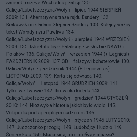
samoobrona we Wschodniej Galicji
130.
Galicja/Lubelszczyzna/Wołyń - lipiec 1944
SIERPIEŃ
2009: 131.
Alternatywna trasa rajdu Bandery
132.
Krakowskimi śladami Stepana Bandery
133.
Kolejny ważny
tekst Wołodymyra Pawliwa
134.
Galicja/Lubelszczyzna/Wołyń - sierpień 1944
WRZESIEŃ
2009: 135.
Istriebitielnyje Bataliony - w służbie NKWD i
Polaków
136.
Galicja/Wołyń - wrzesień 1944 (+ Legnica!)
PAŹDZIERNIK 2009: 137.
SB – fałszywi bohaterowie
138.
Galicja/Wołyń - październik 1944 (+ Legnica bis)
LISTOPAD 2009: 139.
Karta się odwraca
140.
Galicja/Wołyń – listopad 1944
GRUDZIEŃ 2009: 141.
Tylko we Lwowie
142.
Ihrowicka kolęda
143.
Galicja/Lubelszczyzna/Wołyń - grudzień 1944
STYCZEŃ
2010: 144.
Niezwykła historia jakich było wiele
145.
Wikipedia pod specjalnym nadzorem
146.
Galicja/Lubelszczyzna/Wołyń - styczeń 1945
LUTY 2010:
147.
Juszczenko przegiął
148.
Ludobójcy i ludzie
149.
Śmierć kata
150.
Мила моя, што-то буде з нами?