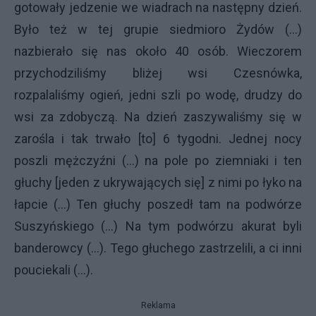
gotowały jedzenie we wiadrach na następny dzień.
Było też w tej grupie siedmioro Żydów (...)
nazbierało się nas około 40 osób. Wieczorem
przychodziliśmy bliżej wsi Czesnówka,
rozpalaliśmy ogień, jedni szli po wodę, drudzy do
wsi za zdobyczą. Na dzień zaszywaliśmy się w
zarośla i tak trwało [to] 6 tygodni. Jednej nocy
poszli mężczyźni (...) na pole po ziemniaki i ten
głuchy [jeden z ukrywających się] z nimi po łyko na
łapcie (...) Ten głuchy poszedł tam na podwórze
Suszyńskiego (...) Na tym podwórzu akurat byli
banderowcy (...). Tego głuchego zastrzelili, a ci inni
pouciekali (...).
Reklama