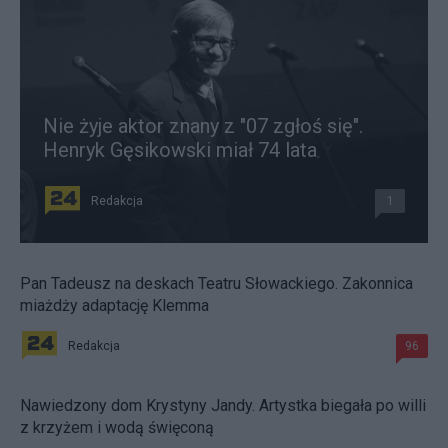
Nie żyje aktor znany z "07 zgłoś się".
Henryk Gęsikowski miał 74 lata
Redakcja
1
Pan Tadeusz na deskach Teatru Słowackiego. Zakonnica
miażdży adaptację Klemma
Redakcja
96
Nawiedzony dom Krystyny Jandy. Artystka biegała po willi
z krzyżem i wodą święconą