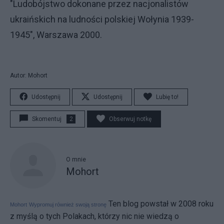
"Ludobójstwo dokonane przez nacjonalistów
ukraińskich na ludności polskiej Wołynia 1939-
1945", Warszawa 2000.
Autor: Mohort
Udostępnij
Udostępnij
Lubię to!
Skomentuj
2
Obserwuj notkę
O mnie
Mohort
Ten blog powstał w 2008 roku
Mohort
Wypromuj również swoją stronę
z myślą o tych Polakach, którzy nic nie wiedzą o