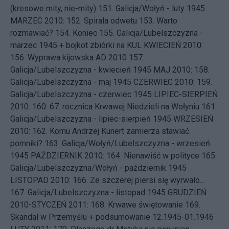
(kresowe mity, nie-mity)
151.
Galicja/Wołyń - luty 1945
MARZEC 2010: 152.
Spirala odwetu
153.
Warto
rozmawiać?
154.
Koniec
155.
Galicja/Lubelszczyzna -
marzec 1945 + bojkot zbiórki na KUL
KWIECIEŃ 2010:
156.
Wyprawa kijowska AD 2010
157.
Galicja/Lubelszczyzna - kwiecień 1945
MAJ 2010: 158.
Galicja/Lubelszczyzna - maj 1945
CZERWIEC 2010: 159.
Galicja/Lubelszczyzna - czerwiec 1945
LIPIEC-SIERPIEŃ
2010: 160.
67. rocznica Krwawej Niedzieli na Wołyniu
161.
Galicja/Lubelszczyzna - lipiec-sierpień 1945
WRZESIEŃ
2010: 162.
Komu Andrzej Kunert zamierza stawiać
pomniki?
163.
Galicja/Wołyń/Lubelszczyzna - wrzesień
1945
PAŹDZIERNIK 2010: 164.
Nienawiść w polityce
165.
Galicja/Lubelszczyzna/Wołyń - październik 1945
LISTOPAD 2010: 166.
Ze szczerej piersi się wyrwało...
167.
Galicja/Lubelszczyzna - listopad 1945
GRUDZIEŃ
2010-STYCZEŃ 2011: 168.
Krwawe świętowanie
169.
Skandal w Przemyślu + podsumowanie 12.1945-01.1946