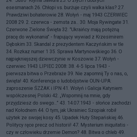
24.
"Jutro" Kłyma Sawura
25.
O złych i dobrych
esesmanach
26.
Chłopi vs. burżuje czyli walka klas?
27.
Prawdziwi bohaterowie
28.
Wołyń - maj 1943
CZERWIEC
2008 29.
2. czerwca - zemsta za...
30.
Moja Rywingate
31.
Czerwone Zielone Święta
32.
"Ukraińcy mają potężną
pracę do wykonania" - frapujący wywiad z Krzesimirem
Dębskim
33.
Skandal z prezydentem Kaczyńskim w tle
34.
Rozkaz numer 1
35.
Sprawa Martynowśkiego
36.
O
najpiękniejszej dziewczynie w Koszowie
37.
Wołyń -
czerwiec 1943
LIPIEC 2008: 38.
4-5 lipca 1943 -
pierwsza bitwa o Przebraże
39.
Nie zapomnij Ty o nas, o,
święta!
40.
Konferencja o ludobójstwie OUN-UPA:
zaproszenie ŚZŻAK i IPN
41.
Wołyń i Galicja Katyniem
współczesnej Polski
42.
„Wspomnij na mnie, gdy
przyjdziesz do swego...”
43.
14.07.1943 - słońce zachodzi
nad Kołodnem
44.
O tym, jak Ukrainiec Szopiak robił
użytek ze swojej kosy
45.
Upadek Huty Stepańskiej
46.
Politycy ręce precz od historii!
47.
Mysterium iniquitatis -
czy w człowieku drzemie Demon?
48.
Bitwa o chleb
49.