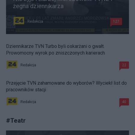
żegna dziennikarza
Redakcja
127
Dziennikarze TVN Turbo byli oskarżani o gwałt.
Prowomocny wyrok po zniszczonych karierach
Redakcja
22
Przejęcie TVN zahamowane do wyborów? Wyciekł list do
pracowników stacji
Redakcja
40
#
Teatr