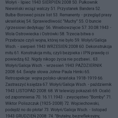
Wołyń - lipiec 1943
SIERPIEŃ 2008 50.
Pułkownik
Niewiński wciąż walczy
51.
Przystanek Bandera
52.
Bulba-Boroweć pisze list
53.
Remanenty - przegląd prasy
ukraińskiej
54.
Sprawiedliwość "Muchy"
55.
O buncie
/grzesiowi dedykuję/
56.
Wniebowzięcie
57.
30.08.1943 -
Wola Ostrowiecka i Ostrówki
58.
Trzecia bitwa o
Przebraże czyli wojna, której nie było
59.
Wołyń/Galicja
Wsch. - sierpień 1943
WRZESIEŃ 2008 60.
Dekonstrukcja
mitu
61.
Konstrukcja mitu, czyli bezpieka i IPN prawdę ci
powiedzą
62.
Nigdy nikogo życia nie pozbawi...
63.
Wołyń/Galicja Wsch. - wrzesień 1943
PAŹDZIERNIK
2008: 64.
Święte słowa Johna-Paula Himki
65.
Retrospekcje: wojna polsko-ukraińska 1918-1919
66.
Zastraszyć księdza
67.
Wołyń/Galicja Wsch. - październik
1943
LISTOPAD 2008: 68.
W telewizji pokazali
69.
Ocalić
od zapomnienia
70.
16.11.1943 - zwycięstwo "Bomby"
71.
Wiktor Poliszczuk (1925-2008)
72.
Wojciechowski,
podejdź no do płota!
73.
Wołyń/Galicja Wsch. - listopad
1943
GRUDZIEŃ 2008: 74.
"Brutalny, bezrefleksyjny,