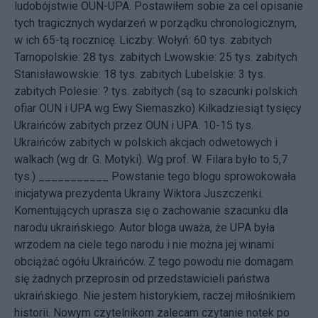
ludobójstwie OUN-UPA. Postawiłem sobie za cel opisanie
tych tragicznych wydarzeń w porządku chronologicznym,
w ich 65-tą rocznicę. Liczby: Wołyń: 60 tys. zabitych
Tarnopolskie: 28 tys. zabitych Lwowskie: 25 tys. zabitych
Stanisławowskie: 18 tys. zabitych Lubelskie: 3 tys.
zabitych Polesie: ? tys. zabitych (są to szacunki polskich
ofiar OUN i UPA wg Ewy Siemaszko) Kilkadziesiąt tysięcy
Ukraińców zabitych przez OUN i UPA. 10-15 tys.
Ukraińców zabitych w polskich akcjach odwetowych i
walkach (wg dr. G. Motyki). Wg prof. W. Filara było to 5,7
tys.) ___________ Powstanie tego blogu sprowokowała
inicjatywa
prezydenta Ukrainy Wiktora Juszczenki.
Komentujących uprasza się o zachowanie szacunku dla
narodu ukraińskiego. Autor bloga uważa, że UPA była
wrzodem na ciele tego narodu i nie można jej winami
obciążać ogółu Ukraińców. Z tego powodu nie domagam
się żadnych przeprosin od przedstawicieli państwa
ukraińskiego. Nie jestem historykiem, raczej miłośnikiem
historii. Nowym czytelnikom zalecam czytanie notek po