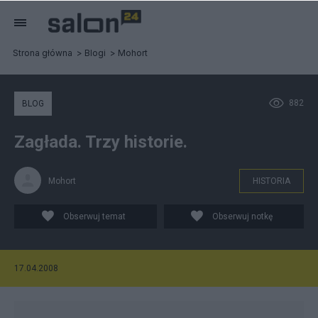
Strona główna
Blogi
Mohort
882
BLOG
Zagłada. Trzy historie.
Mohort
HISTORIA
Obserwuj temat
Obserwuj notkę
17.04.2008