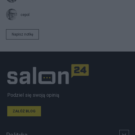
cepol
Napisz notkę
Podziel się swoją opinią
ZAŁÓŻ BLOG