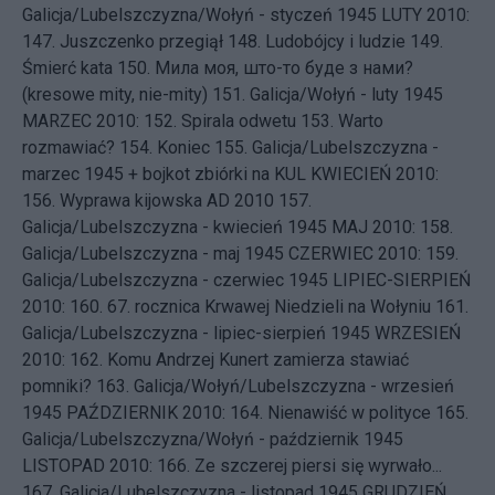
Galicja/Lubelszczyzna/Wołyń - styczeń 1945
LUTY 2010:
147.
Juszczenko przegiął
148.
Ludobójcy i ludzie
149.
Śmierć kata
150.
Мила моя, што-то буде з нами?
(kresowe mity, nie-mity)
151.
Galicja/Wołyń - luty 1945
MARZEC 2010: 152.
Spirala odwetu
153.
Warto
rozmawiać?
154.
Koniec
155.
Galicja/Lubelszczyzna -
marzec 1945 + bojkot zbiórki na KUL
KWIECIEŃ 2010:
156.
Wyprawa kijowska AD 2010
157.
Galicja/Lubelszczyzna - kwiecień 1945
MAJ 2010: 158.
Galicja/Lubelszczyzna - maj 1945
CZERWIEC 2010: 159.
Galicja/Lubelszczyzna - czerwiec 1945
LIPIEC-SIERPIEŃ
2010: 160.
67. rocznica Krwawej Niedzieli na Wołyniu
161.
Galicja/Lubelszczyzna - lipiec-sierpień 1945
WRZESIEŃ
2010: 162.
Komu Andrzej Kunert zamierza stawiać
pomniki?
163.
Galicja/Wołyń/Lubelszczyzna - wrzesień
1945
PAŹDZIERNIK 2010: 164.
Nienawiść w polityce
165.
Galicja/Lubelszczyzna/Wołyń - październik 1945
LISTOPAD 2010: 166.
Ze szczerej piersi się wyrwało...
167.
Galicja/Lubelszczyzna - listopad 1945
GRUDZIEŃ