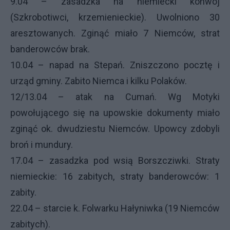
9.04 – zasadzka na niemiecki konwój
(Szkrobotiwci, krzemienieckie). Uwolniono 30
aresztowanych. Zginąć miało 7 Niemców, strat
banderowców brak.
10.04 – napad na Stepań. Zniszczono pocztę i
urząd gminy. Zabito Niemca i kilku Polaków.
12/13.04 – atak na Cumań. Wg Motyki
powołującego się na upowskie dokumenty miało
zginąć ok. dwudziestu Niemców. Upowcy zdobyli
broń i mundury.
17.04 – zasadzka pod wsią Borszcziwki. Straty
niemieckie: 16 zabitych, straty banderowców: 1
zabity.
22.04 – starcie k. Folwarku Hałyniwka (19 Niemców
zabitych).