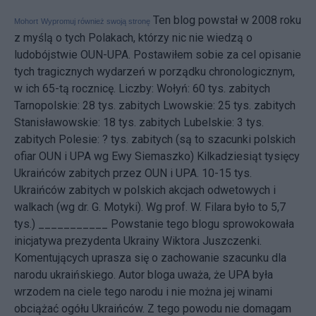
Ten blog powstał w 2008 roku
Mohort
Wypromuj również swoją stronę
z myślą o tych Polakach, którzy nic nie wiedzą o
ludobójstwie OUN-UPA. Postawiłem sobie za cel opisanie
tych tragicznych wydarzeń w porządku chronologicznym,
w ich 65-tą rocznicę. Liczby: Wołyń: 60 tys. zabitych
Tarnopolskie: 28 tys. zabitych Lwowskie: 25 tys. zabitych
Stanisławowskie: 18 tys. zabitych Lubelskie: 3 tys.
zabitych Polesie: ? tys. zabitych (są to szacunki polskich
ofiar OUN i UPA wg Ewy Siemaszko) Kilkadziesiąt tysięcy
Ukraińców zabitych przez OUN i UPA. 10-15 tys.
Ukraińców zabitych w polskich akcjach odwetowych i
walkach (wg dr. G. Motyki). Wg prof. W. Filara było to 5,7
tys.) ___________ Powstanie tego blogu sprowokowała
inicjatywa
prezydenta Ukrainy Wiktora Juszczenki.
Komentujących uprasza się o zachowanie szacunku dla
narodu ukraińskiego. Autor bloga uważa, że UPA była
wrzodem na ciele tego narodu i nie można jej winami
obciążać ogółu Ukraińców. Z tego powodu nie domagam