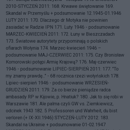
2010-STYCZEŃ 2011: 168.
Krwawe świętowanie
169.
Skandal w Przemyślu + podsumowanie 12.1945-01.1946
LUTY 2011: 170.
Dlaczego dr Motyka nie powinien
zasiadać w Radzie IPN
171.
Luty 1946 - podsumowanie
MARZEC-KWIECIEŃ 2011: 172.
Łuny w Bieszczadach
173.
Światowe autorytety przypominają o polskich
ofiarach Wołynia
174.
Marzec-kwiecień 1946 –
podsumowanie
MAJ-CZERWIEC 2011: 175.
Czy Bronisław
Komorowski potępi Armię Krajową?
176.
Maj-czerwiec
1946 - podsumowanie
LIPIEC-SIERPIEŃ 2011: 177.
"To
my znamy prawdę..." - 68 rocznica rzezi wołyńskich
178.
Lipiec-sierpień 1946 - podsumowanie
WRZESIEŃ-
GRUDZIEŃ 2011: 179.
Za co bierze pieniądze radca
ambasady RP w Kijowie, p. Hnatiuk?
180.
Jak to się robi w
Warszawie
181.
Ale palma czyli GW vs. Ziemkiewicz,
odcinek 1943
182.
5 Professoren und Wahrheit, du bist
verloren (+ IX-XII.1946)
STYCZEŃ-LUTY 2012: 183.
Skandal na Ukrainie + podsumowanie 01-02.1947