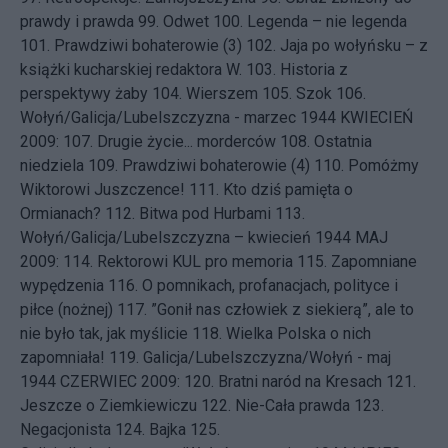
prawdy i prawda
99.
Odwet
100.
Legenda – nie legenda
101.
Prawdziwi bohaterowie (3)
102.
Jaja po wołyńsku – z
książki kucharskiej redaktora W.
103.
Historia z
perspektywy żaby
104.
Wierszem
105.
Szok
106.
Wołyń/Galicja/Lubelszczyzna - marzec 1944
KWIECIEŃ
2009: 107.
Drugie życie... morderców
108.
Ostatnia
niedziela
109.
Prawdziwi bohaterowie (4)
110.
Pomóżmy
Wiktorowi Juszczence!
111.
Kto dziś pamięta o
Ormianach?
112.
Bitwa pod Hurbami
113.
Wołyń/Galicja/Lubelszczyzna – kwiecień 1944
MAJ
2009: 114.
Rektorowi KUL pro memoria
115.
Zapomniane
wypędzenia
116.
O pomnikach, profanacjach, polityce i
piłce (nożnej)
117.
”Gonił nas człowiek z siekierą”, ale to
nie było tak, jak myślicie
118.
Wielka Polska o nich
zapomniała!
119.
Galicja/Lubelszczyzna/Wołyń - maj
1944
CZERWIEC 2009: 120.
Bratni naród na Kresach
121.
Jeszcze o Ziemkiewiczu
122.
Nie-Cała prawda
123.
Negacjonista
124.
Bajka
125.