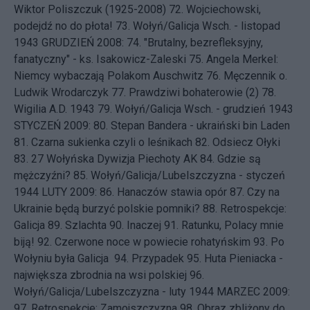
Wiktor Poliszczuk (1925-2008)
72.
Wojciechowski,
podejdź no do płota!
73.
Wołyń/Galicja Wsch. - listopad
1943
GRUDZIEŃ 2008: 74.
"Brutalny, bezrefleksyjny,
fanatyczny" - ks. Isakowicz-Zaleski
75.
Angela Merkel:
Niemcy wybaczają Polakom Auschwitz
76.
Męczennik o.
Ludwik Wrodarczyk
77.
Prawdziwi bohaterowie (2)
78.
Wigilia A.D. 1943
79.
Wołyń/Galicja Wsch. - grudzień 1943
STYCZEŃ 2009: 80.
Stepan Bandera - ukraiński bin Laden
81.
Czarna sukienka czyli o leśnikach
82.
Odsiecz Ołyki
83.
27 Wołyńska Dywizja Piechoty AK
84.
Gdzie są
mężczyźni?
85.
Wołyń/Galicja/Lubelszczyzna - styczeń
1944
LUTY 2009: 86.
Hanaczów stawia opór
87.
Czy na
Ukrainie będą burzyć polskie pomniki?
88.
Retrospekcje:
Galicja
89.
Szlachta
90.
Inaczej
91.
Ratunku, Polacy mnie
biją!
92.
Czerwone noce w powiecie rohatyńskim
93.
Po
Wołyniu była Galicja
94.
Przypadek
95.
Huta Pieniacka -
największa zbrodnia na wsi polskiej
96.
Wołyń/Galicja/Lubelszczyzna - luty 1944
MARZEC 2009:
97.
Retrospekcje: Zamojszczyzna
98.
Obraz zbliżony do