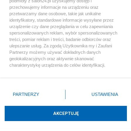
podmioty z salon24.pl uzyskujemy dostęp i
przechowujemy informacje na urządzeniu oraz
Redakcja
przetwarzamy dane osobowe, takie jak unikalne
identyfikatory, standardowe informacje wysyłane przez
urządzenie czy dane przeglądania w celu zapewniania
spersonalizowanych reklam, wybór spersonalizowanych
treści, pomiar reklam i treści, badanie odbiorców oraz
ulepszanie usług. Za zgodą Użytkownika my i Zaufani
Komentarze
Partnerzy możemy używać dokładnych danych
geolokalizacyjnych oraz aktywnie skanować
POKAŻ KOMENTARZE (16)
charakterystykę urządzenia do celów identyfikacji.
Ponieważ cenimy Twoją prywatność, prosimy o zgodę na
korzystanie z tych technologii poprzez kliknięcie
Inne tematy w dziale
Kultura
„Akceptuję”. Zgoda jest dobrowolna i zawsze możesz ją
zmienić/wycofać klikając przycisk ustawień prywatności
PARTNERZY
USTAWIENIA
#
Media
znajdujący się w lewym dolnym rogu strony
. Niektóre
rodzaje przetwarzania danych nie wymagają zgody
użytkownika, ale masz prawo sprzeciwić się takiemu
AKCEPTUJĘ
przetwarzaniu. Preferencje będą miały zastosowania tylko
na tej witrynie.