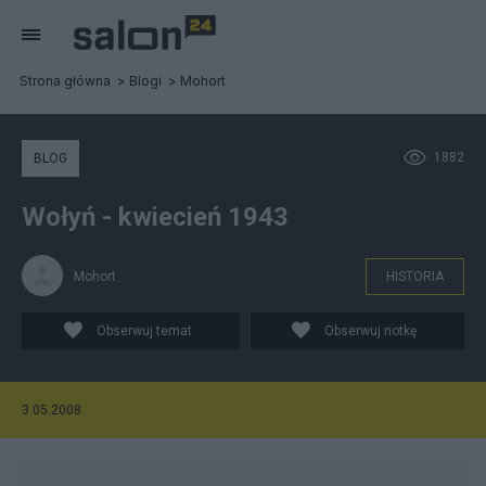
Strona główna
Blogi
Mohort
1882
BLOG
Wołyń - kwiecień 1943
Mohort
HISTORIA
Obserwuj temat
Obserwuj notkę
3.05.2008