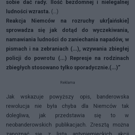
sobie dać rady. Ilość bezdomnej i nielegalnej
ludności wzrasta.
(...)
Reakcja Niemców na rozruchy ukr[aińskie]
sprowadza się jak dotąd do wyczekiwania,
namawiania ludności do zaniechania napadów, w
pismach i na zebraniach (...), wzywania zbiegłej
policji do powrotu (...) Represje na rodzinach
zbiegłych stosowano tylko sporadycznie.(...)”
Reklama
Jak wskazuje powyższy opis, banderowska
rewolucja nie była chyba dla Niemców tak
dolegliwa, jak przedstawia się to w
neobanderowskich publikacjach. Zresztą można
zapoznać się z listą antyniemieckich akcji