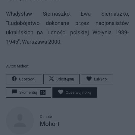
Władysław Siemaszko, Ewa Siemaszko,
“Ludobójstwo dokonane przez nacjonalistów
ukraińskich na ludności polskiej Wołynia 1939-
1945”, Warszawa 2000.
Autor: Mohort
Udostępnij
Udostępnij
Lubię to!
Skomentuj
16
Obserwuj notkę
O mnie
Mohort