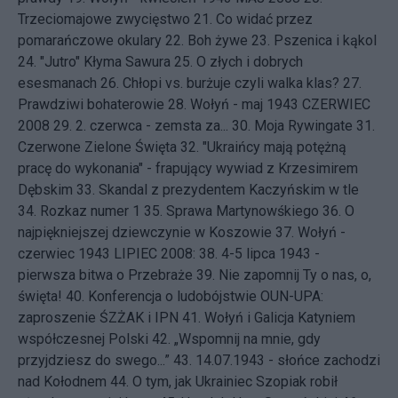
Trzeciomajowe zwycięstwo
21.
Co widać przez
pomarańczowe okulary
22.
Boh żywe
23.
Pszenica i kąkol
24.
"Jutro" Kłyma Sawura
25.
O złych i dobrych
esesmanach
26.
Chłopi vs. burżuje czyli walka klas?
27.
Prawdziwi bohaterowie
28.
Wołyń - maj 1943
CZERWIEC
2008 29.
2. czerwca - zemsta za...
30.
Moja Rywingate
31.
Czerwone Zielone Święta
32.
"Ukraińcy mają potężną
pracę do wykonania" - frapujący wywiad z Krzesimirem
Dębskim
33.
Skandal z prezydentem Kaczyńskim w tle
34.
Rozkaz numer 1
35.
Sprawa Martynowśkiego
36.
O
najpiękniejszej dziewczynie w Koszowie
37.
Wołyń -
czerwiec 1943
LIPIEC 2008: 38.
4-5 lipca 1943 -
pierwsza bitwa o Przebraże
39.
Nie zapomnij Ty o nas, o,
święta!
40.
Konferencja o ludobójstwie OUN-UPA:
zaproszenie ŚZŻAK i IPN
41.
Wołyń i Galicja Katyniem
współczesnej Polski
42.
„Wspomnij na mnie, gdy
przyjdziesz do swego...”
43.
14.07.1943 - słońce zachodzi
nad Kołodnem
44.
O tym, jak Ukrainiec Szopiak robił