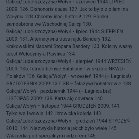
Galicja/Lubelszczyzna/Wołyń - czerwiec 1944
LIPIEC
2009: 126.
Dishonoris causa
127.
Jak to było z piłami na
Wołyniu
128.
Chcemy innej historii!
129.
Polska
samoobrona we Wschodniej Galicji
130.
Galicja/Lubelszczyzna/Wołyń - lipiec 1944
SIERPIEŃ
2009: 131.
Alternatywna trasa rajdu Bandery
132.
Krakowskimi śladami Stepana Bandery
133.
Kolejny ważny
tekst Wołodymyra Pawliwa
134.
Galicja/Lubelszczyzna/Wołyń - sierpień 1944
WRZESIEŃ
2009: 135.
Istriebitielnyje Bataliony - w służbie NKWD i
Polaków
136.
Galicja/Wołyń - wrzesień 1944 (+ Legnica!)
PAŹDZIERNIK 2009: 137.
SB – fałszywi bohaterowie
138.
Galicja/Wołyń - październik 1944 (+ Legnica bis)
LISTOPAD 2009: 139.
Karta się odwraca
140.
Galicja/Wołyń – listopad 1944
GRUDZIEŃ 2009: 141.
Tylko we Lwowie
142.
Ihrowicka kolęda
143.
Galicja/Lubelszczyzna/Wołyń - grudzień 1944
STYCZEŃ
2010: 144.
Niezwykła historia jakich było wiele
145.
Wikipedia pod specjalnym nadzorem
146.