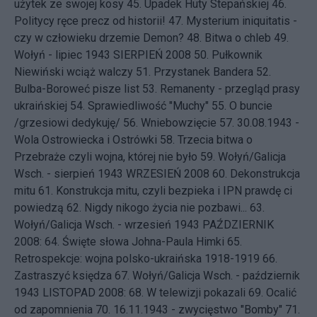
użytek ze swojej kosy
45.
Upadek Huty Stepańskiej
46.
Politycy ręce precz od historii!
47.
Mysterium iniquitatis -
czy w człowieku drzemie Demon?
48.
Bitwa o chleb
49.
Wołyń - lipiec 1943
SIERPIEŃ 2008 50.
Pułkownik
Niewiński wciąż walczy
51.
Przystanek Bandera
52.
Bulba-Boroweć pisze list
53.
Remanenty - przegląd prasy
ukraińskiej
54.
Sprawiedliwość "Muchy"
55.
O buncie
/grzesiowi dedykuję/
56.
Wniebowzięcie
57.
30.08.1943 -
Wola Ostrowiecka i Ostrówki
58.
Trzecia bitwa o
Przebraże czyli wojna, której nie było
59.
Wołyń/Galicja
Wsch. - sierpień 1943
WRZESIEŃ 2008 60.
Dekonstrukcja
mitu
61.
Konstrukcja mitu, czyli bezpieka i IPN prawdę ci
powiedzą
62.
Nigdy nikogo życia nie pozbawi...
63.
Wołyń/Galicja Wsch. - wrzesień 1943
PAŹDZIERNIK
2008: 64.
Święte słowa Johna-Paula Himki
65.
Retrospekcje: wojna polsko-ukraińska 1918-1919
66.
Zastraszyć księdza
67.
Wołyń/Galicja Wsch. - październik
1943
LISTOPAD 2008: 68.
W telewizji pokazali
69.
Ocalić
od zapomnienia
70.
16.11.1943 - zwycięstwo "Bomby"
71.