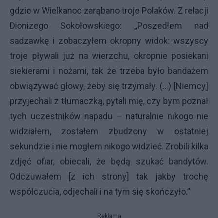
gdzie w Wielkanoc zarąbano troje Polaków. Z relacji
Dionizego Sokołowskiego: „Poszedłem nad
sadzawkę i zobaczyłem okropny widok: wszyscy
troje pływali już na wierzchu, okropnie posiekani
siekierami i nożami, tak że trzeba było bandażem
obwiązywać głowy, żeby się trzymały. (...) [Niemcy]
przyjechali z tłumaczką, pytali mię, czy bym poznał
tych uczestników napadu – naturalnie nikogo nie
widziałem, zostałem zbudzony w ostatniej
sekundzie i nie mogłem nikogo widzieć. Zrobili kilka
zdjęć ofiar, obiecali, że będą szukać bandytów.
Odczuwałem [z ich strony] tak jakby trochę
współczucia, odjechali i na tym się skończyło.”
Reklama