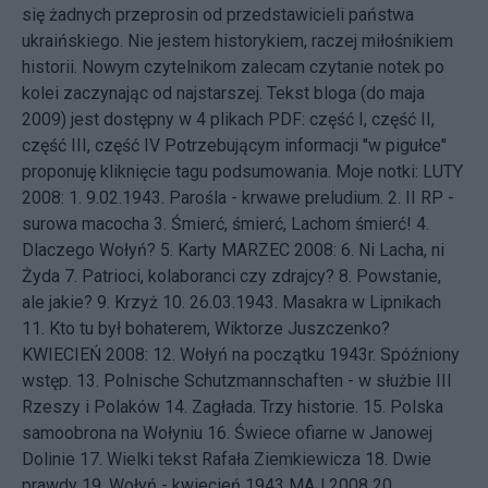
się żadnych przeprosin od przedstawicieli państwa
ukraińskiego. Nie jestem historykiem, raczej miłośnikiem
historii. Nowym czytelnikom zalecam czytanie notek po
kolei zaczynając od najstarszej. Tekst bloga (do maja
2009) jest dostępny w 4 plikach PDF:
część I
,
część II
,
część III
,
część IV
Potrzebującym informacji "w pigułce"
proponuję kliknięcie tagu
podsumowania
. Moje notki: LUTY
2008: 1.
9.02.1943. Parośla - krwawe preludium.
2.
II RP -
surowa macocha
3.
Śmierć, śmierć, Lachom śmierć!
4.
Dlaczego Wołyń?
5.
Karty
MARZEC 2008: 6.
Ni Lacha, ni
Żyda
7.
Patrioci, kolaboranci czy zdrajcy?
8.
Powstanie,
ale jakie?
9.
Krzyż
10.
26.03.1943. Masakra w Lipnikach
11.
Kto tu był bohaterem, Wiktorze Juszczenko?
KWIECIEŃ 2008: 12.
Wołyń na początku 1943r. Spóźniony
wstęp.
13.
Polnische Schutzmannschaften - w służbie III
Rzeszy i Polaków
14.
Zagłada. Trzy historie.
15.
Polska
samoobrona na Wołyniu
16.
Świece ofiarne w Janowej
Dolinie
17.
Wielki tekst Rafała Ziemkiewicza
18.
Dwie
prawdy
19.
Wołyń - kwiecień 1943
MAJ 2008 20.