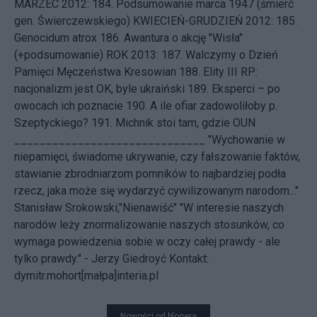
MARZEC 2012: 184.
Podsumowanie marca 1947 (śmierć
gen. Świerczewskiego)
KWIECIEŃ-GRUDZIEŃ 2012: 185.
Genocidum atrox
186.
Awantura o akcję "Wisła"
(+podsumowanie)
ROK 2013: 187.
Walczymy o Dzień
Pamięci Męczeństwa Kresowian
188.
Elity III RP:
nacjonalizm jest OK, byle ukraiński
189.
Eksperci – po
owocach ich poznacie
190.
A ile ofiar zadowoliłoby p.
Szeptyckiego?
191.
Michnik stoi tam, gdzie OUN
______________________________ "Wychowanie w
niepamięci, świadome ukrywanie, czy fałszowanie faktów,
stawianie zbrodniarzom pomników to najbardziej podła
rzecz, jaka może się wydarzyć cywilizowanym narodom..."
Stanisław Srokowski,"Nienawiść" "W interesie naszych
narodów leży znormalizowanie naszych stosunków, co
wymaga powiedzenia sobie w oczy całej prawdy - ale
tylko prawdy." - Jerzy Giedroyć
Kontakt:
dymitr.mohort[małpa]interia.pl
Nowości od blogera