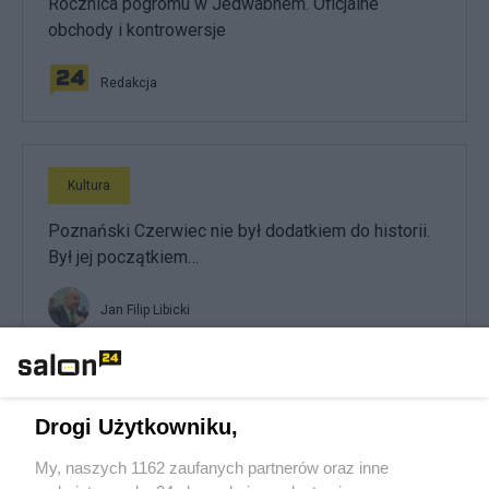
Rocznica pogromu w Jedwabnem. Oficjalne
obchody i kontrowersje
Redakcja
Kultura
Poznański Czerwiec nie był dodatkiem do historii.
Był jej początkiem…
Jan Filip Libicki
Kultura
Drogi Użytkowniku,
Rocznica Poznańskiego Czerwca 1956. Nowa
My, naszych 1162 zaufanych partnerów oraz inne
inicjatywa prezydenta Nawrockiego