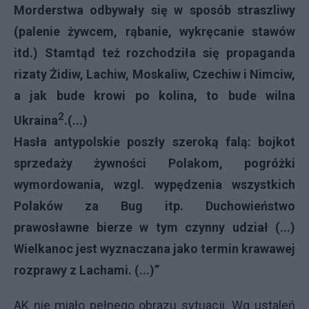
Morderstwa odbywały się w sposób straszliwy
(palenie żywcem, rąbanie, wykręcanie stawów
itd.) Stamtąd też rozchodziła się propaganda
rizaty Żidiw, Lachiw, Moskaliw, Czechiw i Nimciw,
a jak bude krowi po kolina, to bude wilna
2
Ukraina
.(...)
Hasła antypolskie poszły szeroką falą: bojkot
sprzedaży żywności Polakom, pogróżki
wymordowania, wzgl. wypędzenia wszystkich
Polaków za Bug itp. Duchowieństwo
prawosławne bierze w tym czynny udział (...)
Wielkanoc jest wyznaczana jako termin krawawej
rozprawy z Lachami. (...)”
AK nie miało pełnego obrazu sytuacji. Wg ustaleń