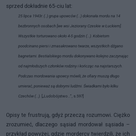
sprzed dokładnie 65-ciu lat:
25 lipca 1943r. (..) grupa upowców (...) dokonała mordu na 14
bezbronnych osobach [we wsi Jeziorany Czeskie w Łuckiem].
Wszystkie torturowano około 4-5 godzin (...). Kobietom
poodcinano piersi i zmasakrowano twarze, wszystkich dźgano
bagnetami. Bestialskiego mordu dokonywano kolejno zaczynając
od najmłodszych członków rodziny i kończąc na najstarszych.
Podczas mordowania upowcy mówili, że ofiary muszą długo
umierać, ponieważ są dobrymi ludźmi. Świadkami było kilku
Czechów (...).
[„Ludobójstwo...”, s.597]
Opisy te frustrują, gdyż przeczą rozumowi. Ciężko
zrozumieć, dlaczego sąsiad mordował sąsiada –
przykład powyżej, gdzie mordercy twierdzili, że ich