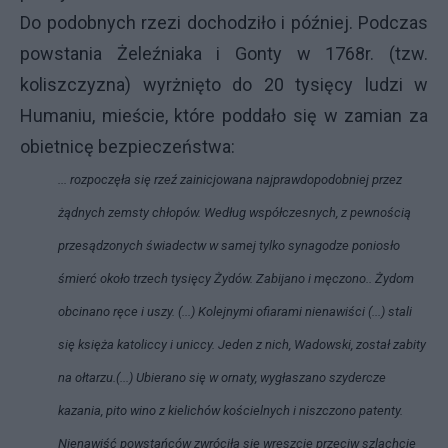
Do podobnych rzezi dochodziło i później. Podczas
powstania Żeleźniaka i Gonty w 1768r. (tzw.
koliszczyzna) wyrżnięto do 20 tysięcy ludzi w
Humaniu
, mieście, które poddało się w zamian za
obietnicę bezpieczeństwa:
... rozpoczęła się rzeź zainicjowana najprawdopodobniej przez
żądnych zemsty chłopów. Według współczesnych, z pewnością
przesądzonych świadectw w samej tylko synagodze poniosło
śmierć około trzech tysięcy Żydów. Zabijano i męczono.. Żydom
obcinano ręce i uszy. (...) Kolejnymi ofiarami nienawiści (...) stali
się księża katoliccy i uniccy. Jeden z nich, Wadowski, został zabity
na ołtarzu.(...) Ubierano się w ornaty, wygłaszano szydercze
kazania, pito wino z kielichów kościelnych i niszczono patenty.
Nienawiść powstańców zwróciła się wreszcie przeciw szlachcie