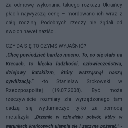
Za odmowę wykonania takiego rozkazu Ukraińcy
płacili najwyższą cenę – mordowano ich wraz z
całą rodziną. Podobnych rzeczy nie żądali od
swoich nawet naziści.
CZY DA SIĘ TO CZYMŚ WYJAŚNIĆ?
„
Chcę
powiedzieć
bardzo mocno. To, co się stało na
Kresach, to klęska ludzkości, człowieczeństwa,
dziejowy kataklizm, który wstrząsnął naszą
cywilizacją.” -
to Stanisław Srokowski w
Rzeczpospolitej (19.07.2008). Być może
rzeczywiście rozmiary zła wyrządzonego tam
dadzą się wytłumaczyć tylko za pomocą
metafizyki. „
Drzemie w człowieku potwór, który w
warunkach krańcowych ujawnia się i zaczyna pożerać.” -