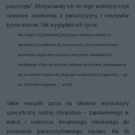
paszczęki”. Motywowały ich do tego wolnizny czyli
czasowe zwolnienia z pańszczyzny i niezwykle
żyzne ziemie. Tak wyglądało ich życie:
Nie mogli z tej [tatarskiej] przyczyny osadnicy ukraińscy
wychodzić po jednemu do pracy w polu, lecz musieli stawać
gromadnie, nigdy bez rusznicy i innej broni. Nadawało to
osobliwego uroku tej rolniczej zabawie ukraińskiej, zaprawiającej
się w równym stopniu do pługa jak i oręża.
(Karol Szajnocha – cyt.
za „Podolska legenda...”, str.60)
Takie warunki życia na Ukrainie wytworzyły
specyficzny rodzaj chłopstwa – zaprawionego w
walce i ucieczce, krnąbrnego, nieskorego do
znoszenia pańszczyźnianego ciężaru. Na to