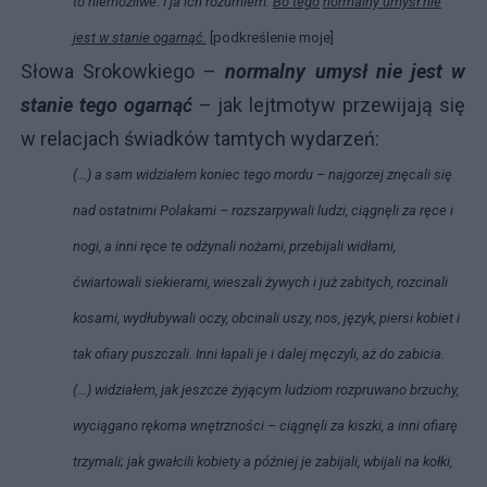
to niemożliwe. I ja ich rozumiem.
Bo tego
normalny umysł nie
jest w stanie ogarnąć.
[podkreślenie moje]
Słowa Srokowkiego –
normalny umysł nie jest w
stanie tego ogarnąć
– jak lejtmotyw przewijają się
w relacjach świadków tamtych wydarzeń:
(...) a sam widziałem koniec tego mordu – najgorzej znęcali się
nad ostatnimi Polakami – rozszarpywali ludzi, ciągnęli za ręce i
nogi, a inni ręce te odżynali nożami, przebijali widłami,
ćwiartowali siekierami, wieszali żywych i już zabitych, rozcinali
kosami, wydłubywali oczy, obcinali uszy, nos, język, piersi kobiet i
tak ofiary puszczali. Inni łapali je i dalej męczyli, aż do zabicia.
(...) widziałem, jak jeszcze żyjącym ludziom rozpruwano brzuchy,
wyciągano rękoma wnętrzności – ciągnęli za kiszki, a inni ofiarę
trzymali; jak gwałcili kobiety a później je zabijali, wbijali na kołki,