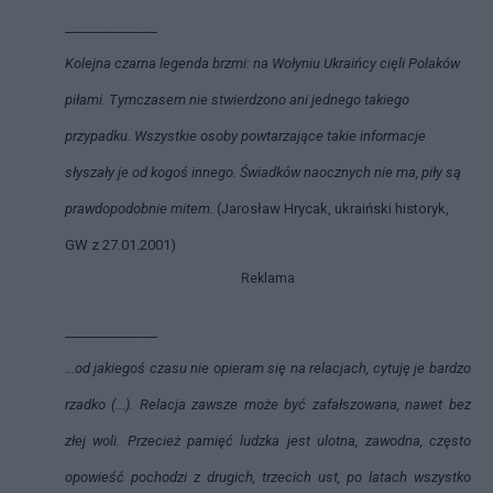
______________
Kolejna czarna legenda brzmi: na Wołyniu Ukraińcy cięli Polaków
piłami. Tymczasem nie stwierdzono ani jednego takiego
przypadku. Wszystkie osoby powtarzające takie informacje
słyszały je od kogoś innego. Świadków naocznych nie ma, piły są
prawdopodobnie mitem.
(Jarosław Hrycak, ukraiński historyk,
GW z 27.01.2001)
Reklama
______________
.
..od jakiegoś czasu nie opieram się na relacjach, cytuję je bardzo
rzadko (...). Relacja zawsze może być zafałszowana, nawet bez
złej woli. Przecież pamięć ludzka jest ulotna, zawodna, często
opowieść pochodzi z drugich, trzecich ust, po latach wszystko