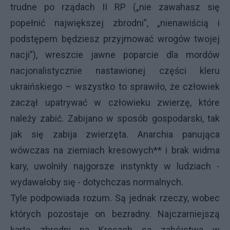
trudne po rządach II RP („nie zawahasz się
popełnić największej zbrodni”, „nienawiścią i
podstępem będziesz przyjmować wrogów twojej
nacji”), wreszcie jawne poparcie dla mordów
nacjonalistycznie nastawionej części kleru
ukraińskiego – wszystko to sprawiło, że człowiek
zaczął upatrywać w człowieku zwierzę, które
należy zabić. Zabijano w sposób gospodarski, tak
jak się zabija zwierzęta. Anarchia panująca
wówczas na ziemiach kresowych** i brak widma
kary, uwolniły najgorsze instynkty w ludziach -
wydawałoby się - dotychczas normalnych.
Tyle podpowiada rozum. Są jednak rzeczy, wobec
których pozostaje on bezradny. Najczarniejszą
kartą zbrodni na Kresach są zabójstwa w