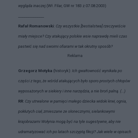
wygląda inaczej.
(Wł. Filar, GW nr 183 z 07.08.2003)
______________
Rafał Romanowski
:
Czy wszystkie [bestialstwa] rzeczywiście
miały miejsce? Czy atakujący polskie wsie naprawdę mieli czas
pastwić się nad swoimi ofiarami w tak okrutny sposób?
Reklama
Grzegorz Motyka
(historyk):
Ich gwałtowność wynikała po
części z tego, że wśród atakujących było sporo prostych chłopów
wyposażonych w siekiery i inne narzędzia, a nie broń palną. (...)
RR
:
Czy utrwalone w pamięci małego dziecka widoki krwi, ognia,
pokłutych ciał, zmieszane ze słonecznymi, sielankowymi
krajobrazami Wołynia mogą być na tyle sugestywne, aby nie
udramatyzować ich po latach szczyptą fikcji? Jak wiele w opisach