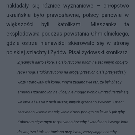
nakładały się różnice wyznaniowe – chłopstwo
ukraińskie było prawosławne, polscy panowie w
większości byli katolikami. Mieszanka ta
eksplodowała podczas powstania Chmielnickiego,
gdzie ostrze nienawiści skierowało się w stronę
polskiej szlachty i Żydów. Pisał żydowski kronikarz:
Z jednych darto skórę, a ciało rzucono psom na żer, innym obcięto
ręce i nogi, a tułów rzucono na drogę; przez ich ciała przejeżdżały
wozy i tratowały ich konie. Innym zadano tyle ran, że byli bliscy
śmierci i rzucano ich na ulice; nie mogąc rychło umrzeć, tarzali się
we krwi, aż uszła z nich dusza; innych grzebano żywcem. Dzieci
zarzynano w łonie matek; wiele dzieci pocięto na kawały jak ryby.
Kobietom ciężarnym rozpruwano brzuchy i wsadzano żywego kota
do wnętrza i tak zostawiano przy życiu, zaszywając brzuchy.