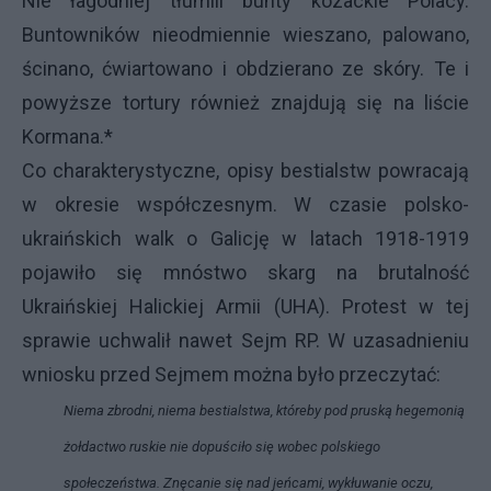
Nie łagodniej tłumili bunty kozackie Polacy.
Buntowników nieodmiennie wieszano, palowano,
ścinano, ćwiartowano i obdzierano ze skóry. Te i
powyższe tortury również znajdują się na liście
Kormana.*
Co charakterystyczne, opisy bestialstw powracają
w okresie współczesnym. W czasie polsko-
ukraińskich walk o Galicję w latach 1918-1919
pojawiło się mnóstwo skarg na brutalność
Ukraińskiej Halickiej Armii (UHA). Protest w tej
sprawie uchwalił nawet Sejm RP. W uzasadnieniu
wniosku przed Sejmem można było przeczytać:
Niema zbrodni, niema bestialstwa, któreby pod pruską hegemonią
żołdactwo ruskie nie dopuściło się wobec polskiego
społeczeństwa. Znęcanie się nad jeńcami, wykłuwanie oczu,