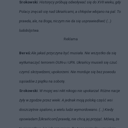
Srokowski
:
Historycy próbują odwoływać się do XVII wieku, gdy
Polacy znęcali się nad Ukraińcami, a chłopów wbijano na pal. To
prawda, ale, na Boga, niczym nie da się usprawiedliwić (...)
ludobójstwa.
Reklama
Bereś
:
Ale jakaś przyczyna być musiała. Nie wszystko da się
wytłumaczyć terrorem OUN-u i UPA. Ukraińcy musieli się czuć
czymś skrzywdzeni, upokorzeni. Nie morduje się bez powodu
sąsiadów z piątku na sobotę.
Srokowski
:
W mojej wsi nikt nikogo nie upokarzał. Różne nacje
żyły w zgodzie przez wieki. A jednak moją polską część wsi
doszczętnie spalono, a wielu ludzi wymordowano. (...) Kiedy
opowiadam [Ukraińcom] prawdę, nie chcą jej przyjąć. Mówią, że