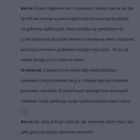
Bereś
:
To jest ciągle ten sam scenariusz: wioskę otacza się, tak
by nikt nie umknął, a potem część ludzi zmusza się, by patrzyli
na gehennę najbliższych: dzieci przybija się gwoździami do
ścian lub wrzuca do studni, kobietom obcina się piersi i rozpruwa
brzuchy, a na koniec godzinami morduje mężczyzn... Po co, na
miłość boską, po co? Gdzie tu sens?
Srokowski
:
Z jednej strony mamy akty barbarzyństwa i
nienawiści nacji przeciwko nacji, a z drugiej agresję człowieka
przeciwko człowieku. W określonych ideologicznie sytuacjach
człowiek i nacja ujawniają swoją najstraszniejszą część natury.
(...)
Bereś
:
Ale żeby pchnąć ludzi do tak strasznej rzeźni musi być
jakiś grunt, na którym wyrośnie nienawiść.