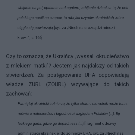
wbijanie na pal, opalanie nad ogniem, zabijanie dzieci za to, że orła
polskiego nosili na czapce, to rubryka czynów ukraińskich, które
ciągle się powtarzają.
[cyt. za „Niech nas rozsądzi miecz i
krew...”, s. 166]
Czy to oznacza, że Ukraińcy „wyssali okrucieństwo
z mlekiem matki”? Jestem jak najdalszy od takich
stwierdzeń. Za postępowanie UHA odpowiadają
władze ZURL (ZOURL) wzywające do takich
zachowań:
Pamiętaj ukraiński żołnierzu, że tylko cham i niewolnik może teraz
mówić o miłosierdziu i łagodności względem Polaków (...). Bij
lackiego gada, gdzie go dopadniesz (...).
[fragment odezwy
administracji ukraińskiej do żołnierzy UHA, cyt. za „Niech nas