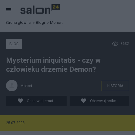
Strona główna
Blogi
Mohort
3632
BLOG
Mysterium iniquitatis - czy w
człowieku drzemie Demon?
Mohort
HISTORIA
Obserwuj temat
Obserwuj notkę
25.07.2008