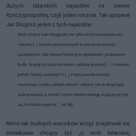
dużych tatarskich najazdów na ziemie
Rzeczypospolitej, czyli jeden rocznie. Tak opisywał
Jan Długosz jeden z tych najazdów:
Wiele tysięcy ludzi obojga płci nie tylko wśród wieśniaków, ale i
szlachty (...) zostało uprowadzonych w wieczystą niewolę i
sprzedanych. Całe niemal Podole było wyludnione i pozbawione
bydła. Ścigały ich poza Kamieniec oddziały [polskie] (...). Ponieważ
jednak Tatarzy zauważyli to (...) z tego powodu uciekali,
maszerując szybko, zabijali starych i słabych, tak że droga była
usłana trupami, a smród i strach odebrał odwagę ścigającym.
(cyt.
za „Podolska legenda...”, str.58)
Mimo tak trudnych warunków wciąż znajdowali się
śmiałkowie chcący żyć „u wrót tatarskiej