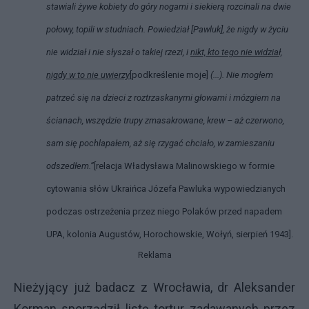
stawiali żywe kobiety do góry nogami i siekierą rozcinali na dwie
połowy, topili w studniach.
Powiedział
[Pawluk], że nigdy w życiu
nie widział i nie słyszał o takiej rzezi, i
nikt, kto tego nie widział,
nigdy w to nie uwierzy
[podkreślenie moje]
(...). Nie mogłem
patrzeć się na dzieci z roztrzaskanymi głowami i mózgiem na
ścianach, wszędzie trupy zmasakrowane, krew – aż czerwono,
sam się pochlapałem, aż się rzygać chciało, w zamieszaniu
odszedłem.”
[relacja Władysława Malinowskiego w formie
cytowania słów Ukraińca Józefa Pawluka wypowiedzianych
podczas ostrzeżenia przez niego Polaków przed napadem
UPA, kolonia Augustów, Horochowskie, Wołyń, sierpień 1943].
Reklama
Nieżyjący już badacz z Wrocławia, dr Aleksander
Korman sporządził listę tortur zadawanych przez