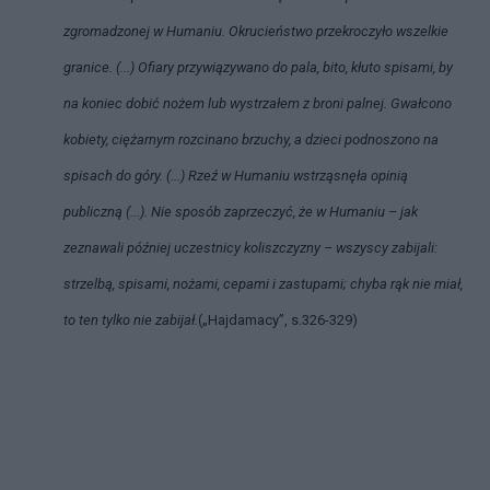
zgromadzonej w Humaniu. Okrucieństwo przekroczyło wszelkie
granice. (...) Ofiary przywiązywano do pala, bito,
kłuto
spisami, by
na koniec dobić nożem lub wystrzałem z broni palnej. Gwałcono
kobiety, ciężarnym rozcinano brzuchy, a dzieci podnoszono na
spisach do góry. (...) Rzeź w Humaniu wstrząsnęła opinią
publiczną (...). Nie sposób zaprzeczyć, że w Humaniu – jak
zeznawali później uczestnicy koliszczyzny – wszyscy zabijali:
strzelbą, spisami, nożami, cepami i zastupami; chyba rąk nie miał,
to ten tylko nie zabijał.
(„Hajdamacy”, s.326-329)