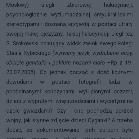
Moskwy) ulegli zbiorowej halucynacji,
psychologicznie wytłumaczalnej antyukraińskimi
stereotypami i doznaną krzywdą w postaci utraty
swojej małej ojczyzny. Takiej halucynacji uległ też
S. Srokowski opisujący widok zwłok swego kolegi
Stasia Rybickiego
(wyrwany język, wydłubane oczy,
obcięte genitalia i pokłute nożami ciało –
Rp z 19-
20.07.2008). Co jednak począć z dość licznymi
dowodami w postaci fotografii ludzi w
poobcinanymi kończynami, wyłupionymi oczami,
dzieci z wyprutymi wnętrznościami i wyciętymi na
czole gwiazdami? Czy i one pochodzą sprzed
wojny, jak słynne zdjęcie dzieci Cyganki? A trzeba
dodać, że dokumentowanie tych zbrodni było