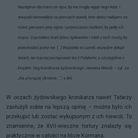
Następnie obcinano im ręce, by nie mogły wyjąć tego kota. I
wieszali niemowlęta na piersiach matek, inne dzieci nabijano na
rożen, pieczono przy ogniu i przynoszono matkom, by jadły ich
mięso. Częstokroć brali dzieci żydowskie i robili z nich mosty, by
przechodzić przez nie. [...] Wszystko to czynili, wszędzie dokąd
dotarli, nie inaczej postępowali też z Polakami, a szczególnie z
księżmi.
(wg kronikarza żydowskiego Jaweina Meculi – cyt. za
„Na płonącej Ukrainie... ”, s.84)
W oczach żydowskiego kronikarza nawet Tatarzy
zasłużyli sobie na lepszą opinię – można było ich
przekupić lub zostać wykupionym z ich niewoli. To
znamienne, że XVII-wieczne tortury znalazły się
praktycznie w całości na liście Kormana.