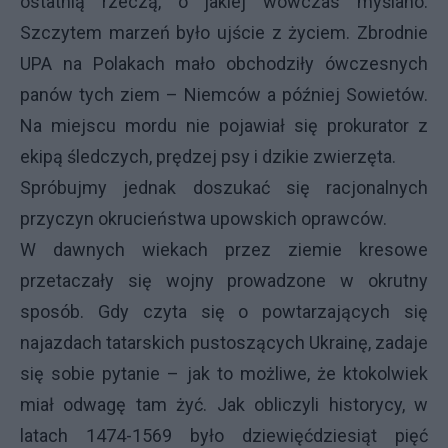
ostatnią rzeczą, o jakiej wówczas myślano.
Szczytem marzeń było ujście z życiem. Zbrodnie
UPA na Polakach mało obchodziły ówczesnych
panów tych ziem – Niemców a później Sowietów.
Na miejscu mordu nie pojawiał się prokurator z
ekipą śledczych, prędzej psy i dzikie zwierzęta.
Spróbujmy jednak doszukać się racjonalnych
przyczyn okrucieństwa upowskich oprawców.
W dawnych wiekach przez ziemie kresowe
przetaczały się wojny prowadzone w okrutny
sposób. Gdy czyta się o powtarzających się
najazdach tatarskich pustoszących Ukrainę, zadaje
się sobie pytanie – jak to możliwe, że ktokolwiek
miał odwagę tam żyć. Jak obliczyli historycy, w
latach 1474-1569 było dziewięćdziesiąt pięć