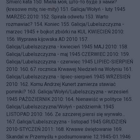
Śmierć kata
150.
Мила моя, што-то буде з нами?
(kresowe mity, nie-mity)
151.
Galicja/Wołyń - luty 1945
MARZEC 2010: 152.
Spirala odwetu
153.
Warto
rozmawiać?
154.
Koniec
155.
Galicja/Lubelszczyzna -
marzec 1945 + bojkot zbiórki na KUL
KWIECIEŃ 2010:
156.
Wyprawa kijowska AD 2010
157.
Galicja/Lubelszczyzna - kwiecień 1945
MAJ 2010: 158.
Galicja/Lubelszczyzna - maj 1945
CZERWIEC 2010: 159.
Galicja/Lubelszczyzna - czerwiec 1945
LIPIEC-SIERPIEŃ
2010: 160.
67. rocznica Krwawej Niedzieli na Wołyniu
161.
Galicja/Lubelszczyzna - lipiec-sierpień 1945
WRZESIEŃ
2010: 162.
Komu Andrzej Kunert zamierza stawiać
pomniki?
163.
Galicja/Wołyń/Lubelszczyzna - wrzesień
1945
PAŹDZIERNIK 2010: 164.
Nienawiść w polityce
165.
Galicja/Lubelszczyzna/Wołyń - październik 1945
LISTOPAD 2010: 166.
Ze szczerej piersi się wyrwało...
167.
Galicja/Lubelszczyzna - listopad 1945
GRUDZIEŃ
2010-STYCZEŃ 2011: 168.
Krwawe świętowanie
169.
Skandal w Przemyślu + podsumowanie 12.1945-01.1946