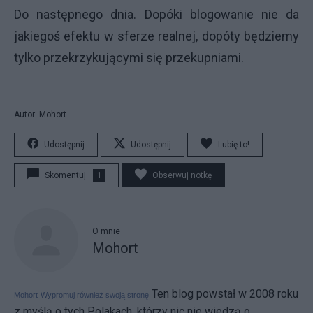
Do następnego dnia. Dopóki blogowanie nie da
jakiegoś efektu w sferze realnej, dopóty będziemy
tylko przekrzykującymi się przekupniami.
Autor: Mohort
Udostępnij
Udostępnij
Lubię to!
Skomentuj
1
Obserwuj notkę
O mnie
Mohort
Ten blog powstał w 2008 roku
Mohort
Wypromuj również swoją stronę
z myślą o tych Polakach, którzy nic nie wiedzą o