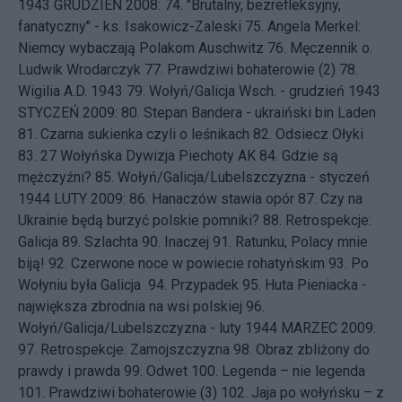
1943
GRUDZIEŃ 2008: 74.
"Brutalny, bezrefleksyjny,
fanatyczny" - ks. Isakowicz-Zaleski
75.
Angela Merkel:
Niemcy wybaczają Polakom Auschwitz
76.
Męczennik o.
Ludwik Wrodarczyk
77.
Prawdziwi bohaterowie (2)
78.
Wigilia A.D. 1943
79.
Wołyń/Galicja Wsch. - grudzień 1943
STYCZEŃ 2009: 80.
Stepan Bandera - ukraiński bin Laden
81.
Czarna sukienka czyli o leśnikach
82.
Odsiecz Ołyki
83.
27 Wołyńska Dywizja Piechoty AK
84.
Gdzie są
mężczyźni?
85.
Wołyń/Galicja/Lubelszczyzna - styczeń
1944
LUTY 2009: 86.
Hanaczów stawia opór
87.
Czy na
Ukrainie będą burzyć polskie pomniki?
88.
Retrospekcje:
Galicja
89.
Szlachta
90.
Inaczej
91.
Ratunku, Polacy mnie
biją!
92.
Czerwone noce w powiecie rohatyńskim
93.
Po
Wołyniu była Galicja
94.
Przypadek
95.
Huta Pieniacka -
największa zbrodnia na wsi polskiej
96.
Wołyń/Galicja/Lubelszczyzna - luty 1944
MARZEC 2009:
97.
Retrospekcje: Zamojszczyzna
98.
Obraz zbliżony do
prawdy i prawda
99.
Odwet
100.
Legenda – nie legenda
101.
Prawdziwi bohaterowie (3)
102.
Jaja po wołyńsku – z