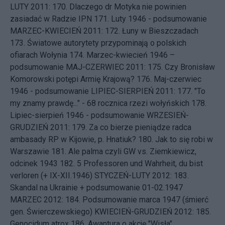
LUTY 2011: 170.
Dlaczego dr Motyka nie powinien
zasiadać w Radzie IPN
171.
Luty 1946 - podsumowanie
MARZEC-KWIECIEŃ 2011: 172.
Łuny w Bieszczadach
173.
Światowe autorytety przypominają o polskich
ofiarach Wołynia
174.
Marzec-kwiecień 1946 –
podsumowanie
MAJ-CZERWIEC 2011: 175.
Czy Bronisław
Komorowski potępi Armię Krajową?
176.
Maj-czerwiec
1946 - podsumowanie
LIPIEC-SIERPIEŃ 2011: 177.
"To
my znamy prawdę..." - 68 rocznica rzezi wołyńskich
178.
Lipiec-sierpień 1946 - podsumowanie
WRZESIEŃ-
GRUDZIEŃ 2011: 179.
Za co bierze pieniądze radca
ambasady RP w Kijowie, p. Hnatiuk?
180.
Jak to się robi w
Warszawie
181.
Ale palma czyli GW vs. Ziemkiewicz,
odcinek 1943
182.
5 Professoren und Wahrheit, du bist
verloren (+ IX-XII.1946)
STYCZEŃ-LUTY 2012: 183.
Skandal na Ukrainie + podsumowanie 01-02.1947
MARZEC 2012: 184.
Podsumowanie marca 1947 (śmierć
gen. Świerczewskiego)
KWIECIEŃ-GRUDZIEŃ 2012: 185.
Genocidum atrox
186.
Awantura o akcję "Wisła"