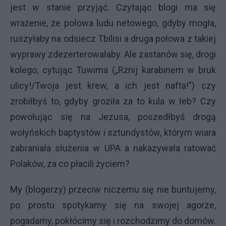
jest w stanie przyjąć. Czytając blogi ma się
wrażenie, że połowa ludu netowego, gdyby mogła,
ruszyłaby na odsiecz Tbilisi a druga połowa z takiej
wyprawy zdezerterowałaby. Ale zastanów się, drogi
kolego, cytując Tuwima („Rżnij karabinem w bruk
ulicy!/Twoja jest krew, a ich jest nafta!”) czy
zrobiłbyś to, gdyby groziła za to kula w łeb? Czy
powołując się na Jezusa, poszedłbyś drogą
wołyńskich baptystów i sztundystów, którym wiara
zabraniała służenia w
UPA
a nakazywała ratować
Polaków, za co płacili życiem?
My (blogerzy) przeciw niczemu się nie buntujemy,
po prostu spotykamy się na swojej agorze,
pogadamy, pokłócimy się i rozchodzimy do domów.