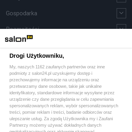
Gospodarka
Rozmaitości
Technologie
Drogi Użytkowniku,
Sport
My, naszych 1162 zaufanych partnerów oraz inne
podmioty z salon24.pl uzyskujemy dostęp i
Społeczeństwo
przechowujemy informacje na urządzeniu oraz
przetwarzamy dane osobowe, takie jak unikalne
Kultura
identyfikatory, standardowe informacje wysyłane przez
urządzenie czy dane przeglądania w celu zapewniania
spersonalizowanych reklam, wybór spersonalizowanych
treści, pomiar reklam i treści, badanie odbiorców oraz
ulepszanie usług. Za zgodą Użytkownika my i Zaufani
X
Facebook
Instagram
Youtube
Partnerzy możemy używać dokładnych danych
geolokalizacyjnych oraz aktywnie skanować