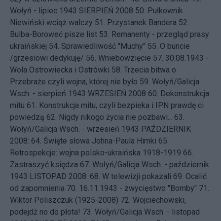
Wołyń - lipiec 1943
SIERPIEŃ 2008 50.
Pułkownik
Niewiński wciąż walczy
51.
Przystanek Bandera
52.
Bulba-Boroweć pisze list
53.
Remanenty - przegląd prasy
ukraińskiej
54.
Sprawiedliwość "Muchy"
55.
O buncie
/grzesiowi dedykuję/
56.
Wniebowzięcie
57.
30.08.1943 -
Wola Ostrowiecka i Ostrówki
58.
Trzecia bitwa o
Przebraże czyli wojna, której nie było
59.
Wołyń/Galicja
Wsch. - sierpień 1943
WRZESIEŃ 2008 60.
Dekonstrukcja
mitu
61.
Konstrukcja mitu, czyli bezpieka i IPN prawdę ci
powiedzą
62.
Nigdy nikogo życia nie pozbawi...
63.
Wołyń/Galicja Wsch. - wrzesień 1943
PAŹDZIERNIK
2008: 64.
Święte słowa Johna-Paula Himki
65.
Retrospekcje: wojna polsko-ukraińska 1918-1919
66.
Zastraszyć księdza
67.
Wołyń/Galicja Wsch. - październik
1943
LISTOPAD 2008: 68.
W telewizji pokazali
69.
Ocalić
od zapomnienia
70.
16.11.1943 - zwycięstwo "Bomby"
71.
Wiktor Poliszczuk (1925-2008)
72.
Wojciechowski,
podejdź no do płota!
73.
Wołyń/Galicja Wsch. - listopad