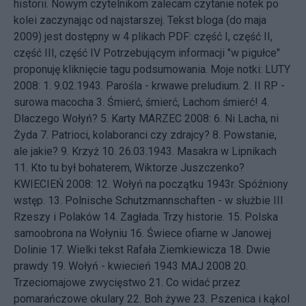
historii. Nowym czytelnikom zalecam czytanie notek po
kolei zaczynając od najstarszej. Tekst bloga (do maja
2009) jest dostępny w 4 plikach PDF:
część I
,
część II
,
część III
,
część IV
Potrzebującym informacji "w pigułce"
proponuję kliknięcie tagu
podsumowania
. Moje notki: LUTY
2008: 1.
9.02.1943. Parośla - krwawe preludium.
2.
II RP -
surowa macocha
3.
Śmierć, śmierć, Lachom śmierć!
4.
Dlaczego Wołyń?
5.
Karty
MARZEC 2008: 6.
Ni Lacha, ni
Żyda
7.
Patrioci, kolaboranci czy zdrajcy?
8.
Powstanie,
ale jakie?
9.
Krzyż
10.
26.03.1943. Masakra w Lipnikach
11.
Kto tu był bohaterem, Wiktorze Juszczenko?
KWIECIEŃ 2008: 12.
Wołyń na początku 1943r. Spóźniony
wstęp.
13.
Polnische Schutzmannschaften - w służbie III
Rzeszy i Polaków
14.
Zagłada. Trzy historie.
15.
Polska
samoobrona na Wołyniu
16.
Świece ofiarne w Janowej
Dolinie
17.
Wielki tekst Rafała Ziemkiewicza
18.
Dwie
prawdy
19.
Wołyń - kwiecień 1943
MAJ 2008 20.
Trzeciomajowe zwycięstwo
21.
Co widać przez
pomarańczowe okulary
22.
Boh żywe
23.
Pszenica i kąkol