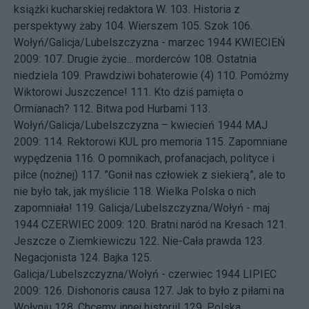
książki kucharskiej redaktora W.
103.
Historia z
perspektywy żaby
104.
Wierszem
105.
Szok
106.
Wołyń/Galicja/Lubelszczyzna - marzec 1944
KWIECIEŃ
2009: 107.
Drugie życie... morderców
108.
Ostatnia
niedziela
109.
Prawdziwi bohaterowie (4)
110.
Pomóżmy
Wiktorowi Juszczence!
111.
Kto dziś pamięta o
Ormianach?
112.
Bitwa pod Hurbami
113.
Wołyń/Galicja/Lubelszczyzna – kwiecień 1944
MAJ
2009: 114.
Rektorowi KUL pro memoria
115.
Zapomniane
wypędzenia
116.
O pomnikach, profanacjach, polityce i
piłce (nożnej)
117.
”Gonił nas człowiek z siekierą”, ale to
nie było tak, jak myślicie
118.
Wielka Polska o nich
zapomniała!
119.
Galicja/Lubelszczyzna/Wołyń - maj
1944
CZERWIEC 2009: 120.
Bratni naród na Kresach
121.
Jeszcze o Ziemkiewiczu
122.
Nie-Cała prawda
123.
Negacjonista
124.
Bajka
125.
Galicja/Lubelszczyzna/Wołyń - czerwiec 1944
LIPIEC
2009: 126.
Dishonoris causa
127.
Jak to było z piłami na
Wołyniu
128.
Chcemy innej historii!
129.
Polska