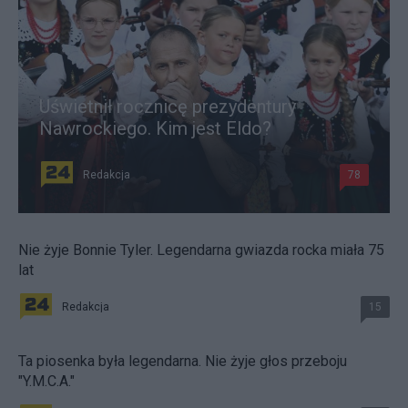
Uświetnił rocznicę prezydentury
Nawrockiego. Kim jest Eldo?
Redakcja
78
Nie żyje Bonnie Tyler. Legendarna gwiazda rocka miała 75
lat
Redakcja
15
Ta piosenka była legendarna. Nie żyje głos przeboju
"Y.M.C.A."