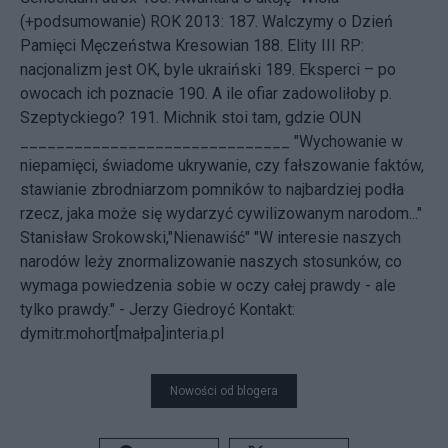
(+podsumowanie)
ROK 2013: 187.
Walczymy o Dzień
Pamięci Męczeństwa Kresowian
188.
Elity III RP:
nacjonalizm jest OK, byle ukraiński
189.
Eksperci – po
owocach ich poznacie
190.
A ile ofiar zadowoliłoby p.
Szeptyckiego?
191.
Michnik stoi tam, gdzie OUN
______________________________ "Wychowanie w
niepamięci, świadome ukrywanie, czy fałszowanie faktów,
stawianie zbrodniarzom pomników to najbardziej podła
rzecz, jaka może się wydarzyć cywilizowanym narodom..."
Stanisław Srokowski,"Nienawiść" "W interesie naszych
narodów leży znormalizowanie naszych stosunków, co
wymaga powiedzenia sobie w oczy całej prawdy - ale
tylko prawdy." - Jerzy Giedroyć
Kontakt:
dymitr.mohort[małpa]interia.pl
Nowości od blogera