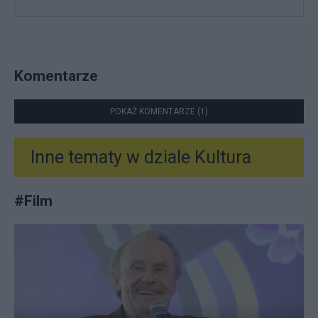
Komentarze
POKAŻ KOMENTARZE (1)
Inne tematy w dziale
Kultura
#
Film