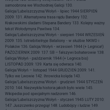
samoobrona we Wschodniej Galicji
130.
Galicja/Lubelszczyzna/Wołyń - lipiec 1944
SIERPIEŃ
2009: 131.
Alternatywna trasa rajdu Bandery
132.
Krakowskimi śladami Stepana Bandery
133.
Kolejny ważny
tekst Wołodymyra Pawliwa
134.
Galicja/Lubelszczyzna/Wołyń - sierpień 1944
WRZESIEŃ
2009: 135.
Istriebitielnyje Bataliony - w służbie NKWD i
Polaków
136.
Galicja/Wołyń - wrzesień 1944 (+ Legnica!)
PAŹDZIERNIK 2009: 137.
SB – fałszywi bohaterowie
138.
Galicja/Wołyń - październik 1944 (+ Legnica bis)
LISTOPAD 2009: 139.
Karta się odwraca
140.
Galicja/Wołyń – listopad 1944
GRUDZIEŃ 2009: 141.
Tylko we Lwowie
142.
Ihrowicka kolęda
143.
Galicja/Lubelszczyzna/Wołyń - grudzień 1944
STYCZEŃ
2010: 144.
Niezwykła historia jakich było wiele
145.
Wikipedia pod specjalnym nadzorem
146.
Galicja/Lubelszczyzna/Wołyń - styczeń 1945
LUTY 2010:
147.
Juszczenko przegiął
148.
Ludobójcy i ludzie
149.