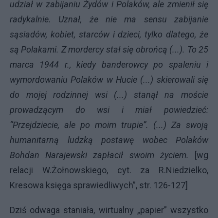
udział w zabijaniu Żydów i Polaków, ale zmienił się
radykalnie. Uznał, że nie ma sensu zabijanie
sąsiadów, kobiet, starców i dzieci, tylko dlatego, że
są Polakami. Z mordercy stał się obrońcą (...). To 25
marca 1944 r., kiedy banderowcy po spaleniu i
wymordowaniu Polaków w Hucie (...) skierowali się
do mojej rodzinnej wsi (...) stanął na moście
prowadzącym do wsi i miał powiedzieć:
“Przejdziecie, ale po moim trupie”. (...) Za swoją
humanitarną ludzką postawę wobec Polaków
Bohdan Narajewski zapłacił swoim życiem.
[wg
relacji W.Żołnowskiego, cyt. za R.Niedzielko,
Kresowa księga sprawiedliwych”, str. 126-127]
Dziś odwaga staniała, wirtualny „papier” wszystko