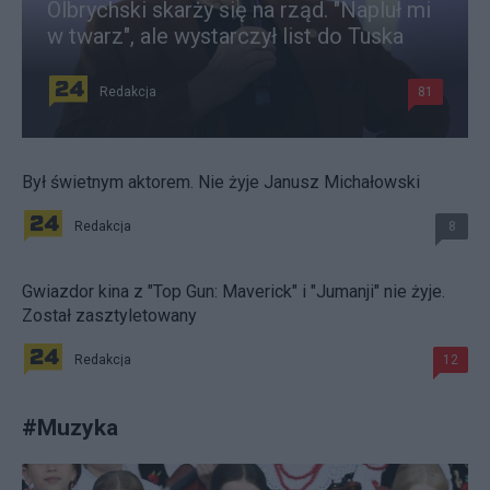
Olbrychski skarży się na rząd. "Napluł mi
w twarz", ale wystarczył list do Tuska
Redakcja
81
Był świetnym aktorem. Nie żyje Janusz Michałowski
Redakcja
8
Gwiazdor kina z "Top Gun: Maverick" i "Jumanji" nie żyje.
Został zasztyletowany
Redakcja
12
#
Muzyka