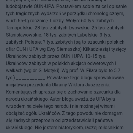
ludobójstwie OUN-UPA. Postawiłem sobie za cel opisanie
tych tragicznych wydarzeń w porządku chronologicznym,
w ich 65-tą rocznicę. Liczby: Wołyń: 60 tys. zabitych
Tarnopolskie: 28 tys. zabitych Lwowskie: 25 tys. zabitych
Stanisławowskie: 18 tys. zabitych Lubelskie: 3 tys.
zabitych Polesie: ? tys. zabitych (są to szacunki polskich
ofiar OUN i UPA wg Ewy Siemaszko) Kilkadziesiąt tysięcy
Ukraińców zabitych przez OUN i UPA. 10-15 tys.
Ukraińców zabitych w polskich akcjach odwetowych i
walkach (wg dr. G. Motyki). Wg prof. W. Filara było to 5,7
tys.) ___________ Powstanie tego blogu sprowokowała
inicjatywa
prezydenta Ukrainy Wiktora Juszczenki.
Komentujących uprasza się o zachowanie szacunku dla
narodu ukraińskiego. Autor bloga uważa, że UPA była
wrzodem na ciele tego narodu i nie można jej winami
obciążać ogółu Ukraińców. Z tego powodu nie domagam
się żadnych przeprosin od przedstawicieli państwa
ukraińskiego. Nie jestem historykiem, raczej miłośnikiem