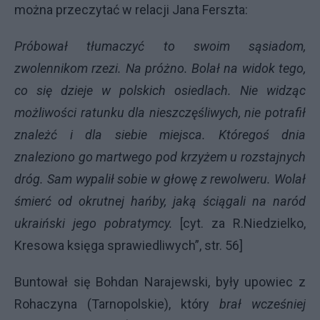
można przeczytać w relacji Jana Ferszta:
Próbował tłumaczyć to swoim sąsiadom,
zwolennikom rzezi. Na próżno. Bolał na widok tego,
co się dzieje w polskich osiedlach. Nie widząc
możliwości ratunku dla nieszczęśliwych, nie potrafił
znależć i dla siebie miejsca. Któregoś dnia
znaleziono go martwego pod krzyżem u rozstajnych
dróg. Sam wypalił sobie w głowę z rewolweru. Wolał
śmierć od okrutnej hańby, jaką ściągali na naród
ukraiński jego pobratymcy.
[cyt. za R.Niedzielko,
Kresowa księga sprawiedliwych”, str. 56]
Buntował się Bohdan Narajewski, były upowiec z
Rohaczyna (Tarnopolskie), który
brał wcześniej