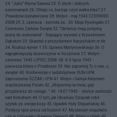
24.
"Jutro" Kłyma Sawura
25.
O złych i dobrych
esesmanach
26.
Chłopi vs. burżuje czyli walka klas?
27.
Prawdziwi bohaterowie
28.
Wołyń - maj 1943
CZERWIEC
2008 29.
2. czerwca - zemsta za...
30.
Moja Rywingate
31.
Czerwone Zielone Święta
32.
"Ukraińcy mają potężną
pracę do wykonania" - frapujący wywiad z Krzesimirem
Dębskim
33.
Skandal z prezydentem Kaczyńskim w tle
34.
Rozkaz numer 1
35.
Sprawa Martynowśkiego
36.
O
najpiękniejszej dziewczynie w Koszowie
37.
Wołyń -
czerwiec 1943
LIPIEC 2008: 38.
4-5 lipca 1943 -
pierwsza bitwa o Przebraże
39.
Nie zapomnij Ty o nas, o,
święta!
40.
Konferencja o ludobójstwie OUN-UPA:
zaproszenie ŚZŻAK i IPN
41.
Wołyń i Galicja Katyniem
współczesnej Polski
42.
„Wspomnij na mnie, gdy
przyjdziesz do swego...”
43.
14.07.1943 - słońce zachodzi
nad Kołodnem
44.
O tym, jak Ukrainiec Szopiak robił
użytek ze swojej kosy
45.
Upadek Huty Stepańskiej
46.
Politycy ręce precz od historii!
47.
Mysterium iniquitatis -
czy w człowieku drzemie Demon?
48.
Bitwa o chleb
49.