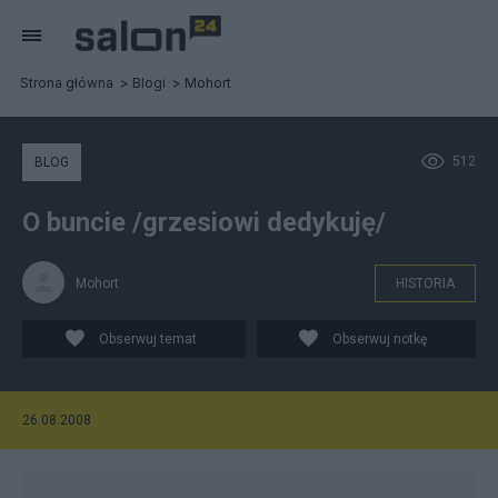
Strona główna
Blogi
Mohort
512
BLOG
O buncie /grzesiowi dedykuję/
Mohort
HISTORIA
Obserwuj temat
Obserwuj notkę
26.08.2008