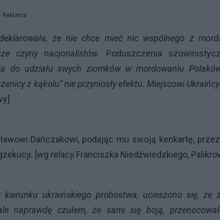
Reklama
deklarowała, że nie chce mieć nic wspólnego z mord
ze czyny nacjonalistów.
Poduszczenia szowinistycz
ia do udziału swych ziomków w mordowaniu Polakó
nicy z kąkolu” nie przyniosły efektu. Miejscowi Ukraińcy
wy]
ysławowi Dańczakowi, podając mu swoją kenkartę, prze
zekucji. [wg relacji Franciszka Niedźwiedzkiego, Palikro
 kierunku ukraińskiego probostwa, ucieszono się, że ż
ale naprawdę czułem, że sami się boją, przenocował