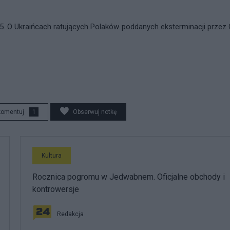
5. O Ukraińcach ratujących Polaków poddanych eksterminacji przez
komentuj
1
Obserwuj notkę
Kultura
Rocznica pogromu w Jedwabnem. Oficjalne obchody i
kontrowersje
Redakcja