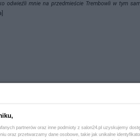
tko odwieźli mnie na przedmieście Trembowli w tym s
a]
niku,
fanych partnerów oraz inne podmioty z salon24.pl uzyskujemy dost
niu oraz przetwarzamy dane osobowe, takie jak unikalne identyfikat