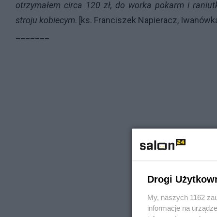
otrzymałem circa 120 zł, do worka pokarm i raniu
stroju kobiecym
. [ks. Franciszek Napieracz, Iwanówk
_______
Drogi Użytkow
My, naszych 1162 zau
informacje na urządze