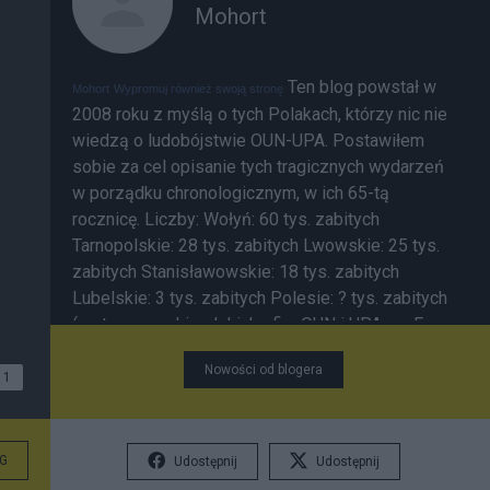
Mohort
Ten blog powstał w
Mohort
Wypromuj również swoją stronę
2008 roku z myślą o tych Polakach, którzy nic nie
wiedzą o ludobójstwie OUN-UPA. Postawiłem
sobie za cel opisanie tych tragicznych wydarzeń
w porządku chronologicznym, w ich 65-tą
rocznicę. Liczby: Wołyń: 60 tys. zabitych
Tarnopolskie: 28 tys. zabitych Lwowskie: 25 tys.
zabitych Stanisławowskie: 18 tys. zabitych
Lubelskie: 3 tys. zabitych Polesie: ? tys. zabitych
(są to szacunki polskich ofiar OUN i UPA wg Ewy
Siemaszko) Kilkadziesiąt tysięcy Ukraińców
Nowości od blogera
zabitych przez OUN i UPA. 10-15 tys. Ukraińców
1
zabitych w polskich akcjach odwetowych i
walkach (wg dr. G. Motyki). Wg prof. W. Filara było
to 5,7 tys.) ___________ Powstanie tego blogu
G
Udostępnij
Udostępnij
sprowokowała
inicjatywa
prezydenta Ukrainy