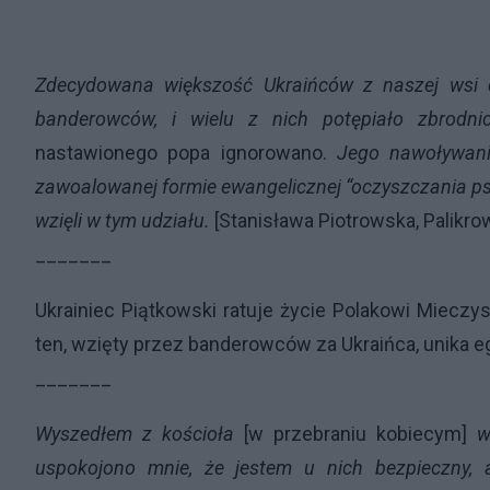
Zdecydowana większość Ukraińców z naszej wsi 
banderowców, i wielu z nich potępiało zbrodnic
nastawionego popa ignorowano.
Jego nawoływan
zawoalowanej formie ewangelicznej “oczyszczania psze
wzięli w tym udziału.
[Stanisława Piotrowska, Palikro
_______
Ukrainiec Piątkowski ratuje życie Polakowi Miecz
ten, wzięty przez banderowców za Ukraińca, unika eg
_______
Wyszedłem z kościoła
[w przebraniu kobiecym]
w
uspokojono mnie, że jestem u nich bezpieczny, 