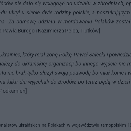
ńców nie dało się wciągnąć do udziału w zbrodniach, n
u ukrył u siebie dwie rodziny polskie, a poszukującym
 ma. Za odmowę udziału w mordowaniu Polaków został
a Pawła Burego i Kazimierza Pelca, Tiutków]
rainiec, który miał żonę Polkę, Paweł Salecki i powiedzi
należy do ukraińskiej organizacji bo innego wyjścia nie m
u nie brał, tylko służył swoją podwodą bo miał konie i 
 na kilka dni wyjechali do Brodów, bo teraz będą w dzień
 Podkamień]
jonalistów ukraińskich na Polakach w województwie tarnopolskim 1