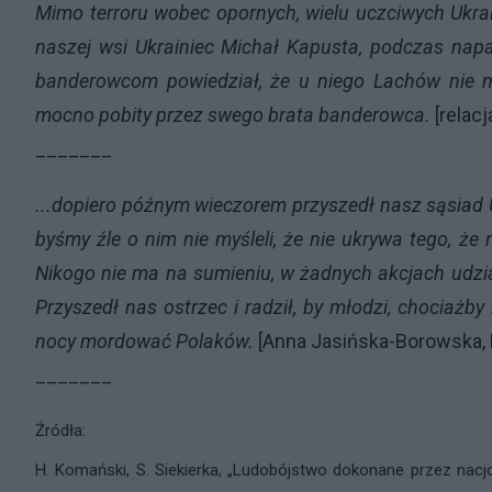
Mimo terroru wobec opornych, wielu uczciwych Ukrai
naszej wsi Ukrainiec Michał Kapusta, podczas napad
banderowcom powiedział, że u niego Lachów nie
mocno pobity przez swego brata banderowca.
[relacj
_______
...dopiero późnym wieczorem przyszedł nasz sąsiad Uk
byśmy źle o nim nie myśleli, że nie ukrywa tego, że 
Nikogo nie ma na sumieniu, w żadnych akcjach udział
Przyszedł nas ostrzec i radził, by młodzi, chociażby
nocy mordować Polaków.
[Anna Jasińska-Borowska,
_______
Źródła:
H. Komański, S. Siekierka, „Ludobójstwo dokonane przez nac