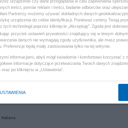
przez urządzenie czy dane przeglądania w celu zapewniania sperson
ych treści, pomiar reklam i treści, badanie odbiorców oraz ulepszan
fani Partnerzy możemy używać dokładnych danych geolokalizacyjn
tykę urządzenia do celów identyfikacji. Ponieważ cenimy Twoją pry
z tych technologii poprzez kliknięcie „Akceptuję”. Zgoda jest dobro
ikając przycisk ustawień prywatności znajdujący się w lewym dolny
etwarzania danych nie wymagają zgody użytkownika, ale masz prawo 
. Preferencje będą miały zastosowania tylko na tej witrynie.
Laskowcach. Jej mąż a mój wujek był Ukraińcem. Bar
szymi informacjami, abyś mógł świadomie i komfortowo korzystać z
w ich stodole. Kiedy do stodoły weszła ciotka po siano
gółowe informacje dotyczące przetwarzania Twoich danych znajdzi
ego domu, nakarmiła i schowała na łóżku pod pierzy
s
oraz po kliknięciu w „Ustawienia”.
 mnie ktoś widział, jak wchodziłem. Odpowiedziałem, że 
i powiedział: twój ojciec już nie żyje.
[Michał Berb
USTAWIENIA
Reklama