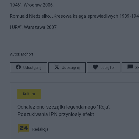
1946”. Wrocław 2006.
Romuald Niedzielko, „Kresowa księga sprawiedliwych 1939-194
i UPA”, Warszawa 2007.
Autor: Mohort
Udostępnij
Udostępnij
Lubię to!
S
Kultura
Odnaleziono szczątki legendarnego "Roja".
Poszukiwania IPN przyniosły efekt
Redakcja