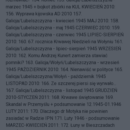
marzec 1945 + bojkot zbiórki na KUL
KWIECIEŃ 2010:
156.
Wyprawa kijowska AD 2010
157.
Galicja/Lubelszczyzna - kwiecień 1945
MAJ 2010: 158.
Galicja/Lubelszczyzna - maj 1945
CZERWIEC 2010: 159.
Galicja/Lubelszczyzna - czerwiec 1945
LIPIEC-SIERPIEŃ
2010: 160.
67. rocznica Krwawej Niedzieli na Wołyniu
161.
Galicja/Lubelszczyzna - lipiec-sierpień 1945
WRZESIEŃ
2010: 162.
Komu Andrzej Kunert zamierza stawiać
pomniki?
163.
Galicja/Wołyń/Lubelszczyzna - wrzesień
1945
PAŹDZIERNIK 2010: 164.
Nienawiść w polityce
165.
Galicja/Lubelszczyzna/Wołyń - październik 1945
LISTOPAD 2010: 166.
Ze szczerej piersi się wyrwało...
167.
Galicja/Lubelszczyzna - listopad 1945
GRUDZIEŃ
2010-STYCZEŃ 2011: 168.
Krwawe świętowanie
169.
Skandal w Przemyślu + podsumowanie 12.1945-01.1946
LUTY 2011: 170.
Dlaczego dr Motyka nie powinien
zasiadać w Radzie IPN
171.
Luty 1946 - podsumowanie
MARZEC-KWIECIEŃ 2011: 172.
Łuny w Bieszczadach