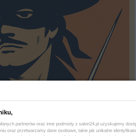
niku,
fanych partnerów oraz inne podmioty z salon24.pl uzyskujemy dost
niu oraz przetwarzamy dane osobowe, takie jak unikalne identyfikat