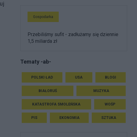
uj
Gospodarka
Przebiliśmy sufit - zadłużamy się dziennie
1,5 miliarda zł
Tematy -ab-
POLSKI ŁAD
USA
BLOGI
BIAŁORUŚ
MUZYKA
KATASTROFA SMOLEŃSKA
WOŚP
PIS
EKONOMIA
SZTUKA