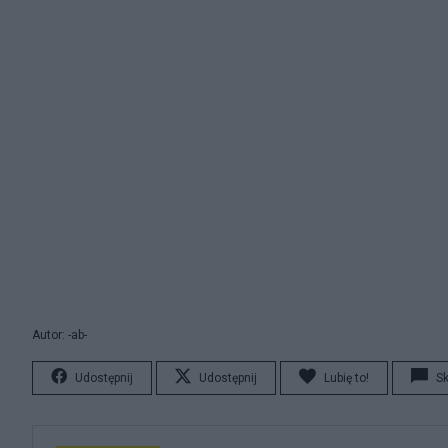
Autor: -ab-
Udostępnij
Udostępnij
Lubię to!
S