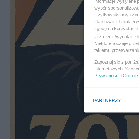
informacje wysyłane 
wybór spersonalizowan
Użytkownika my i Zau
skanować charakterys
zgodę na korzystanie 
ją zmienić/wycofać kl
Niektóre rodzaje prz
takiemu przetwarzaniu
Zapoznaj się z poniż
internetowych. Szcze
Prywatności
i
Cookie
PARTNERZY