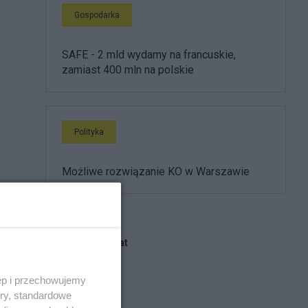
Gospodarka
SAFE - 2 mld wydamy na francuskie,
zamiast 400 mln na polskie
Polityka
Możliwe rozwiązanie KO w Warszawie
Blogi na ten temat
ęp i przechowujemy
marek.w
ory, standardowe