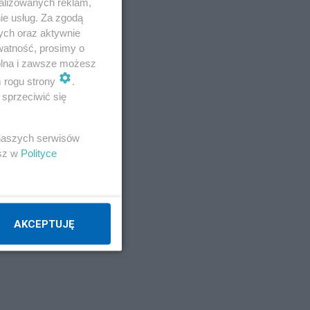
alizowanych reklam,
ie usług. Za zgodą
Atej
ych oraz aktywnie
watność, prosimy o
Napisz notkę
wolna i zawsze możesz
m rogu strony
.
sprzeciwić się
 naszych serwisów
esz w
Polityce
AKCEPTUJĘ