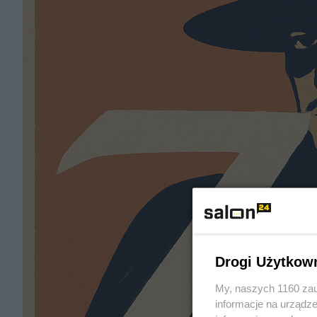
Drogi Użytkow
My, naszych 1160 zau
informacje na urządze