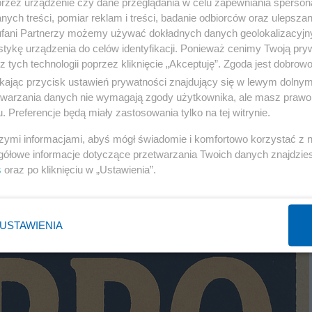
przez urządzenie czy dane przeglądania w celu zapewniania sperson
ych treści, pomiar reklam i treści, badanie odbiorców oraz ulepszan
fani Partnerzy możemy używać dokładnych danych geolokalizacyjn
tykę urządzenia do celów identyfikacji. Ponieważ cenimy Twoją pry
z tych technologii poprzez kliknięcie „Akceptuję”. Zgoda jest dobro
ikając przycisk ustawień prywatności znajdujący się w lewym dolny
etwarzania danych nie wymagają zgody użytkownika, ale masz prawo 
. Preferencje będą miały zastosowania tylko na tej witrynie.
szymi informacjami, abyś mógł świadomie i komfortowo korzystać z
gółowe informacje dotyczące przetwarzania Twoich danych znajdzi
s
oraz po kliknięciu w „Ustawienia”.
USTAWIENIA