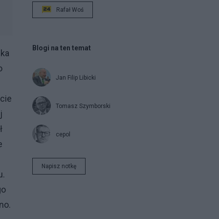
Rafał Woś
Blogi na ten temat
cka
o
Jan Filip Libicki
cie
Tomasz Szymborski
j
ł
cepol
e
Napisz notkę
u.
go
no.