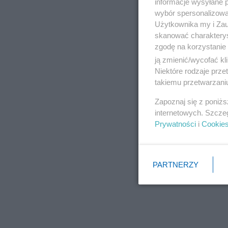
informacje wysyłane 
wybór spersonalizowan
Użytkownika my i Zau
skanować charakterys
zgodę na korzystanie 
ją zmienić/wycofać kl
Niektóre rodzaje prz
takiemu przetwarzaniu
Zapoznaj się z poniż
internetowych. Szcze
Prywatności
i
Cookie
PARTNERZY