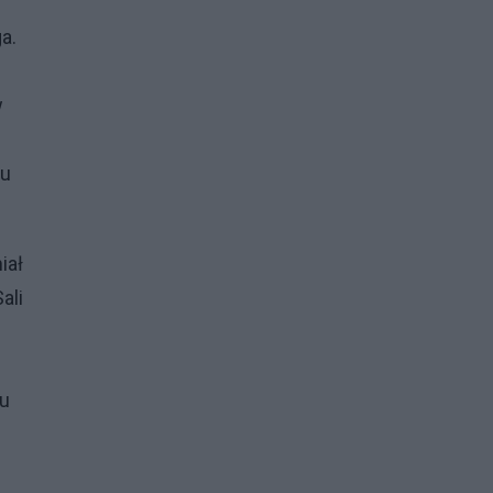
a.
w
 u
iał
ali
mu