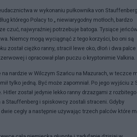
eudacznictwa w wykonaniu pułkownika von Stauffenberg
ług którego Polacy to „ niewiarygodny motłoch, bardzo
ze czuć, najwyraźniej potrzebuje batoga. Tysiące jeńcó
twa. Niemcy mogą wyciągnąć z tego korzyści, bo oni są
ku został ciężko ranny, stracił lewe oko, dłoń i dwa palce
zerwowej i opracował plan puczu o kryptonimie Valkiria.
 się na nardzie w Wilczym Szańcu na Mazurach, w teczce m
ł tylko jedną. Być może zapomniał. Po jego wyjściu z S
 Hitler został jedynie lekko ranny drzazgami z rozbitego
h a Stauffenberg i spiskowcy zostali straceni. Gdyby
dwie cegły a następnie używając trzech palców które 
ewce całą niemiecką głupotę i zadufanie dzisiaj w