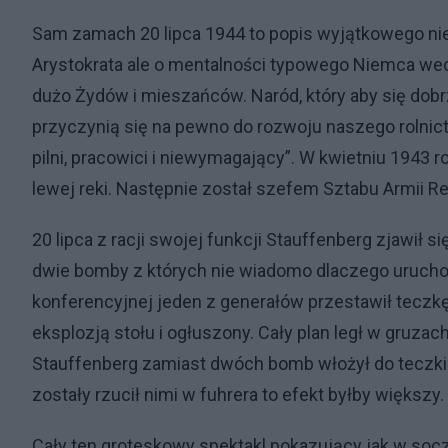
Sam zamach 20 lipca 1944 to popis wyjątkowego ni
Arystokrata ale o mentalności typowego Niemca wed
dużo Żydów i mieszańców. Naród, który aby się dobr
przyczynią się na pewno do rozwoju naszego rolnic
pilni, pracowici i niewymagający”. W kwietniu 1943 ro
lewej reki. Następnie został szefem Sztabu Armii Re
20 lipca z racji swojej funkcji Stauffenberg zjawił
dwie bomby z których nie wiadomo dlaczego uruchomi
konferencyjnej jeden z generałów przestawił teczkę.
eksplozją stołu i ogłuszony. Cały plan legł w gruzac
Stauffenberg zamiast dwóch bomb włożył do teczki 
zostały rzucił nimi w fuhrera to efekt byłby większy.
Cały ten groteskowy spektakl pokazujący jak w socz