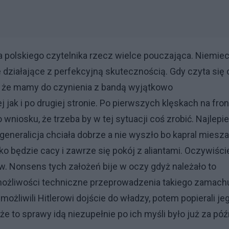
a polskiego czytelnika rzecz wielce pouczająca. Niemie
e działające z perfekcyjną skutecznością. Gdy czyta się 
, że mamy do czynienia z bandą wyjątkowo
ak i po drugiej stronie. Po pierwszych klęskach na fron
iosku, że trzeba by w tej sytuacji coś zrobić. Najlepie
generalicja chciała dobrze a nie wyszło bo kapral miesza
ko będzie cacy i zawrze się pokój z aliantami. Oczywiści
. Nonsens tych założeń bije w oczy gdyż należało to
 możliwości techniczne przeprowadzenia takiego zamach
możliwili Hitlerowi dojście do władzy, potem popierali je
e to sprawy idą niezupełnie po ich myśli było już za póź