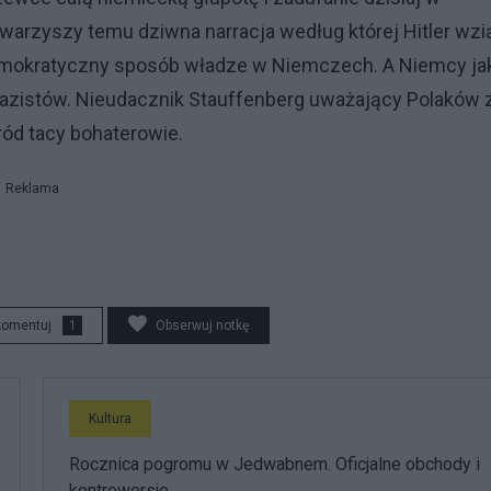
warzyszy temu dziwna narracja według której Hitler wzi
demokratyczny sposób władze w Niemczech. A Niemcy ja
nazistów. Nieudacznik Stauffenberg uważający Polaków 
aród tacy bohaterowie.
Reklama
komentuj
1
Obserwuj notkę
Kultura
Rocznica pogromu w Jedwabnem. Oficjalne obchody i
kontrowersje