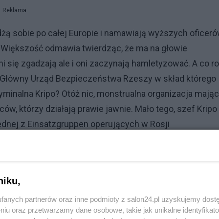
Reklama
żdżą sobie po całej Europie i namawiają wyższych oficer
y. Większość odmawia twierdząc, że ma na głowie
zni się zgadzają ale i oni zaczynają hamletyzować. A co ro
 Główny Urząd Bezpieczeństwa Rzeszy w skład którego
kryminalna Kripo? Otóż nic, monstrualna organizacja mają
ów, którzy działają prawie jawnie. Mało tego, szef Kripo
ednej z Einsatzgruppen operujących w Rosji
kawostką jest, że w 1939 roku to właśnie on prowadził
go przez stolarza Georga Elsera, który samodzielnie
rni gdzie miał przemawiać Hitler. Jak widać policja
niku,
fanych partnerów oraz inne podmioty z salon24.pl uzyskujemy dost
niu oraz przetwarzamy dane osobowe, takie jak unikalne identyfikat