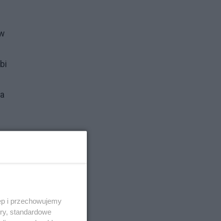
ów
bi
ca
ęp i przechowujemy
ory, standardowe