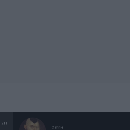
211
O mnie