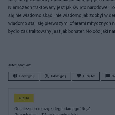
Niemczech traktowany jest jak święto narodowe. To
się nie wiadomo skąd i nie wiadomo jak zdobył w 
wiadomo stali się pierwszymi ofiarami mitycznych 
bydło zaś traktowany jest jak bohater. No cóż jaki n
Autor: adamkuz
Udostępnij
Udostępnij
Lubię to!
S
Kultura
Odnaleziono szczątki legendarnego "Roja".
Poszukiwania IPN przyniosły efekt