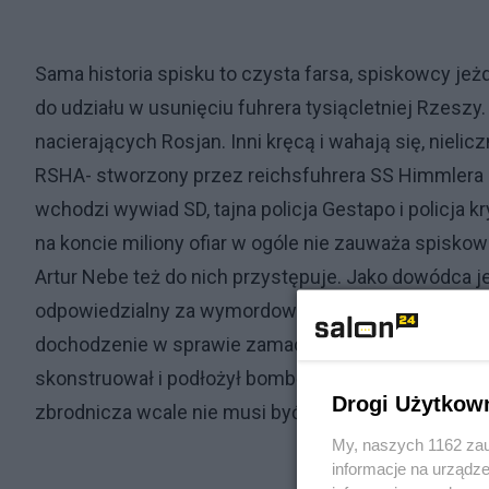
Sama historia spisku to czysta farsa, spiskowcy je
do udziału w usunięciu fuhrera tysiącletniej Rzesz
nacierających Rosjan. Inni kręcą i wahają się, nielic
RSHA- stworzony przez reichsfuhrera SS Himmlera
wchodzi wywiad SD, tajna policja Gestapo i policja 
na koncie miliony ofiar w ogóle nie zauważa spiskowc
Artur Nebe też do nich przystępuje. Jako dowódca j
odpowiedzialny za wymordowanie tysięcy Żydów. Cie
dochodzenie w sprawie zamachu na Hitlera dokonane
skonstruował i podłożył bombę w monachijskiej piwia
Drogi Użytkow
zbrodnicza wcale nie musi być skuteczna.
My, naszych 1162 zau
informacje na urządze