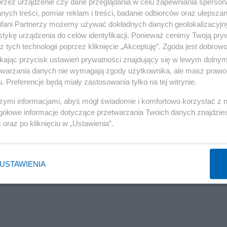
przez urządzenie czy dane przeglądania w celu zapewniania sperson
ych treści, pomiar reklam i treści, badanie odbiorców oraz ulepszan
fani Partnerzy możemy używać dokładnych danych geolokalizacyjn
tykę urządzenia do celów identyfikacji. Ponieważ cenimy Twoją pry
z tych technologii poprzez kliknięcie „Akceptuję”. Zgoda jest dobro
ikając przycisk ustawień prywatności znajdujący się w lewym dolny
etwarzania danych nie wymagają zgody użytkownika, ale masz prawo 
. Preferencje będą miały zastosowania tylko na tej witrynie.
szymi informacjami, abyś mógł świadomie i komfortowo korzystać z
gółowe informacje dotyczące przetwarzania Twoich danych znajdzi
s
oraz po kliknięciu w „Ustawienia”.
USTAWIENIA