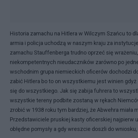
Historia zamachu na Hitlera w Wilczym Szańcu to dl
armia i policja uchodzą w naszym kraju za instytucj
zamachu Stauffenberga trudno oprzeć się wrażeniu
niekompetentnych nieudaczników zarówno po jednej j
wschodnim grupa niemieckich oficerów dochodzi do wn
zabić Hitlera bo to on wszystkiemu jest winien gdyż 
się do wszystkiego. Jak się zabija fuhrera to wszyst
wszystkie tereny podbite zostaną w rękach Niemców
zrobić w 1938 roku tym bardziej, że Abwehra miała
Przedstawiciele pruskiej kasty oficerskiej najpierw u
obłędne pomysły a gdy wreszcie doszli do wniosku, ż