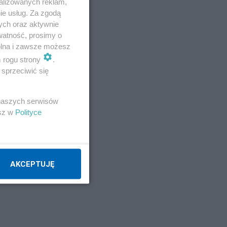
alizowanych reklam,
ie usług. Za zgodą
ych oraz aktywnie
watność, prosimy o
wolna i zawsze możesz
m rogu strony
.
sprzeciwić się
 naszych serwisów
esz w
Polityce
AKCEPTUJĘ