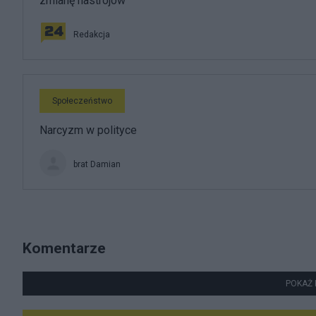
zmianę nastrojów
Redakcja
Społeczeństwo
Narcyzm w polityce
brat Damian
Komentarze
POKAŻ 