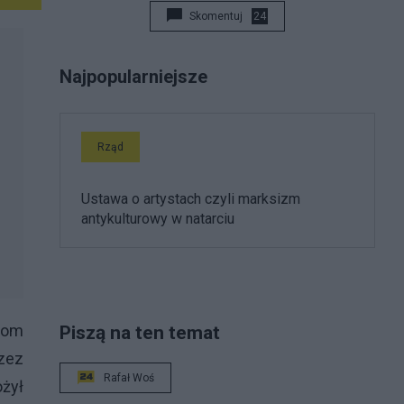
Skomentuj
24
Najpopularniejsze
Rząd
Ustawa o artystach czyli marksizm
antykulturowy w natarciu
tom
Piszą na ten temat
rzez
Rafał Woś
żył