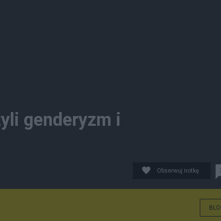
yli genderyzm i
Obserwuj notkę
BLO