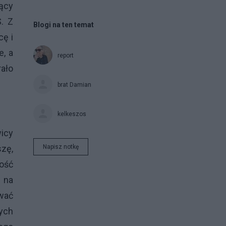
jący
. Z
Blogi na ten temat
cę i
e, a
report
rało
brat Damian
kelkeszos
icy
szę,
Napisz notkę
zość
 na
wać
cych