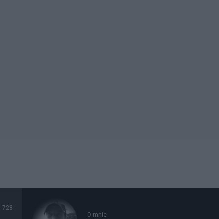
728
O mnie