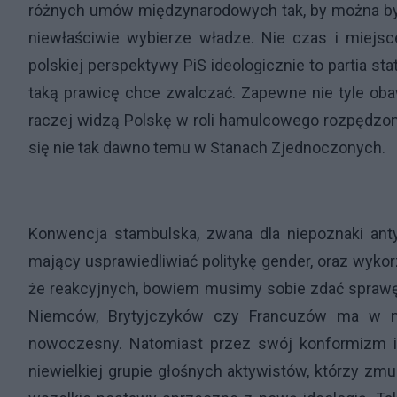
różnych umów międzynarodowych tak, by można było 
niewłaściwie wybierze władze. Nie czas i miejsc
polskiej perspektywy PiS ideologicznie to partia sta
taką prawicę chce zwalczać. Zapewne nie tyle obawi
raczej widzą Polskę w roli hamulcowego rozpędzonej
się nie tak dawno temu w Stanach Zjednoczonych.
Konwencja stambulska, zwana dla niepoznaki ant
mający usprawiedliwiać politykę gender, oraz wykor
że reakcyjnych, bowiem musimy sobie zdać sprawę,
Niemców, Brytyjczyków czy Francuzów ma w no
nowoczesny. Natomiast przez swój konformizm i 
niewielkiej grupie głośnych aktywistów, którzy zm