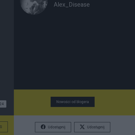
Alex_Disease
Nowości od blogera
24
G
Udostępnij
Udostępnij