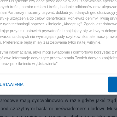
przez urządzenie czy dane przeglądania w celu zapewniania sperson
ych treści, pomiar reklam i treści, badanie odbiorców oraz ulepszan
fani Partnerzy możemy używać dokładnych danych geolokalizacyjn
tykę urządzenia do celów identyfikacji. Ponieważ cenimy Twoją pry
z tych technologii poprzez kliknięcie „Akceptuję”. Zgoda jest dobro
ikając przycisk ustawień prywatności znajdujący się w lewym dolny
, świetnie opracowany przez marksistowskich klasy
etwarzania danych nie wymagają zgody użytkownika, ale masz prawo 
. Preferencje będą miały zastosowania tylko na tej witrynie.
przemocą domową (nikt w końcu jej nie popiera), przemy
, ale nie tylko Polak, nie przeczyta przecież tej konwenc
szymi informacjami, abyś mógł świadomie i komfortowo korzystać z
gółowe informacje dotyczące przetwarzania Twoich danych znajdzi
 jest konwencja antyprzemocowa, jak jej nie popierasz, je
s
oraz po kliknięciu w „Ustawienia”.
ntacji", gdyż nie zna treści dokumentu, albo zwyczajnie
 idealnie opanowała robienie ludziom wody z mózgów i
h geniuszy by tego dokonać. Społeczeństwa rozmiękcza
USTAWIENIA
przedaje im się lewackie pomysły pod szyldem szczyt
arodowe mają dyscyplinować, w razie gdyby jakiś rząd
ej pod szczytnymi hasłami nieświadomemu ludowi. Mus
lewicy nie ma miejsca na prawicę, chyba, że na taką praw