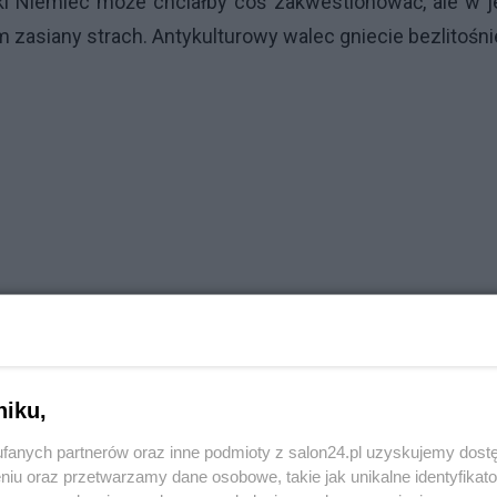
ki Niemiec może chciałby coś zakwestionować, ale w j
m zasiany strach. Antykulturowy walec gniecie bezlitośni
niku,
fanych partnerów oraz inne podmioty z salon24.pl uzyskujemy dost
niu oraz przetwarzamy dane osobowe, takie jak unikalne identyfikat