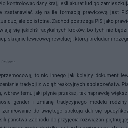
kontrolować dany kraj, jeśli akurat lud go zamieszku
e zastanawiać się na ile formacją prawicową jest PiS
tus quo, ale co istotne, Zachód postrzega PiS jako prawi
ają się jakichś radykalnych kroków, bo tych nie będzi
, skrajnie lewicowej rewolucji, której preludium rozeg
Reklama
yprzemocową, to nic innego jak kolejny dokument lew
zenianie tradycji z wciąż reakcyjnych społeczeństw. Pi
 wbrew temu jaki płynie przekaz, tak naprawdę więks
sie gender i zmianę tradycyjnego modelu rodziny
zamiłowanie do świętego spokoju dali się spacyfiko
usili państwa Zachodu do przyjęcia rozwiązań piętnują