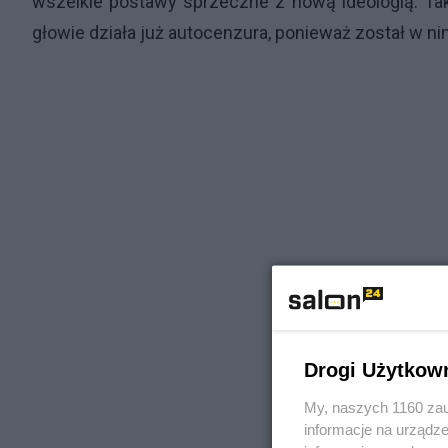
wszelkie postawy sprzeczne z nową ideologią. Ta
głowie działa już autocenzura, ponieważ został w ni
Drogi Użytkow
My, naszych 1160 zau
informacje na urządze