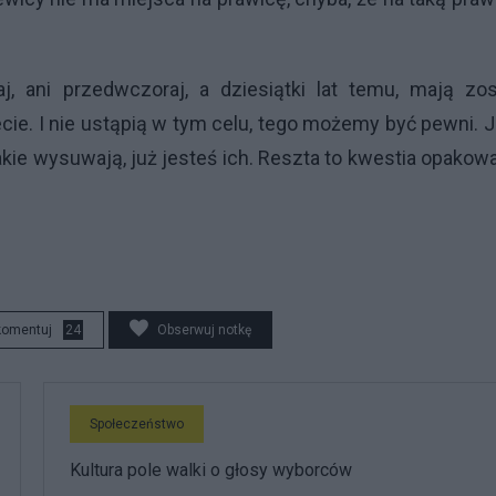
j, ani przedwczoraj, a dziesiątki lat temu, mają zo
. I nie ustąpią w tym celu, tego możemy być pewni. J
kie wysuwają, już jesteś ich. Reszta to kwestia opakow
komentuj
24
Obserwuj notkę
Społeczeństwo
Kultura pole walki o głosy wyborców