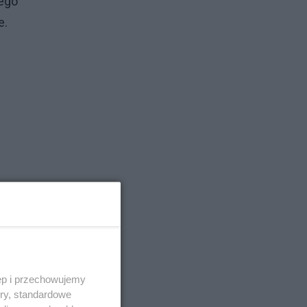
ego
e.
ęp i przechowujemy
ory, standardowe