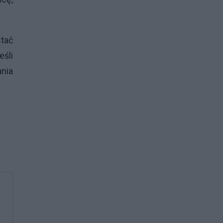
stać
eśli
ania