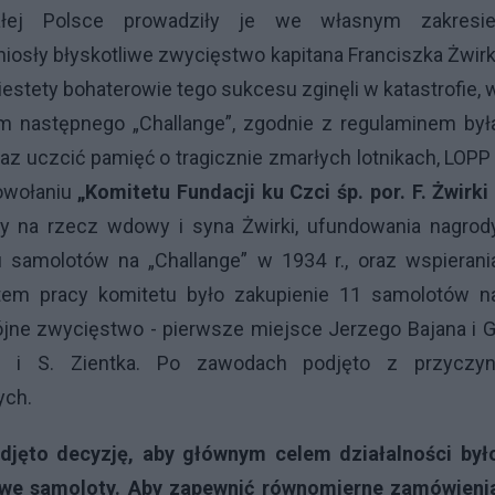
łej Polsce prowadziły je we własnym zakresie
iosły błyskotliwe zwycięstwo kapitana Franciszka Żwirk
iestety bohaterowie tego sukcesu zginęli w katastrofie, 
 następnego „Challange”, zgodnie z regulaminem był
z uczcić pamięć o tragicznie zmarłych lotnikach, LOPP 
powołaniu
„Komitetu Fundacji ku Czci śp. por. F. Żwirki 
y na rzecz wdowy i syna Żwirki, ufundowania nagrod
u samolotów na „Challange” w 1934 r., oraz wspierani
ktem pracy komitetu było zakupienie 11 samolotów n
ójne zwycięstwo - pierwsze miejsce Jerzego Bajana i G
go i S. Zientka. Po zawodach podjęto z przyczy
ych.
djęto decyzję, aby głównym celem działalności był
nowe samoloty. Aby zapewnić równomierne zamówieni