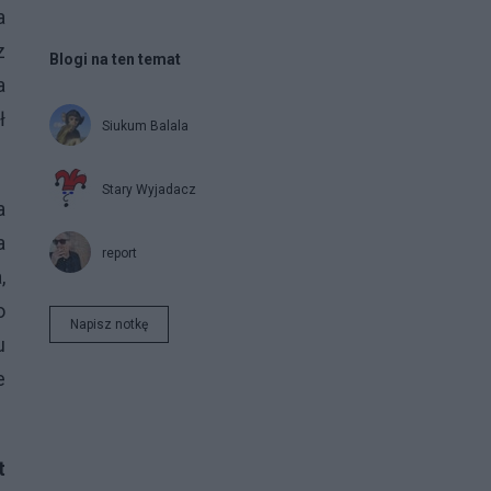
a
z
Blogi na ten temat
a
ł
Siukum Balala
Stary Wyjadacz
a
a
report
,
o
Napisz notkę
u
e
t