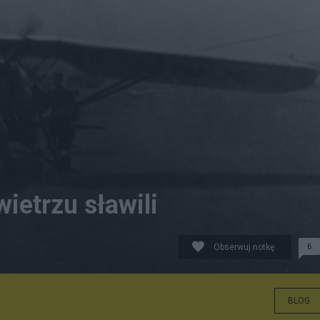
ietrzu sławili
6
Obserwuj notkę
olu szybowiec PWS.
BLOG