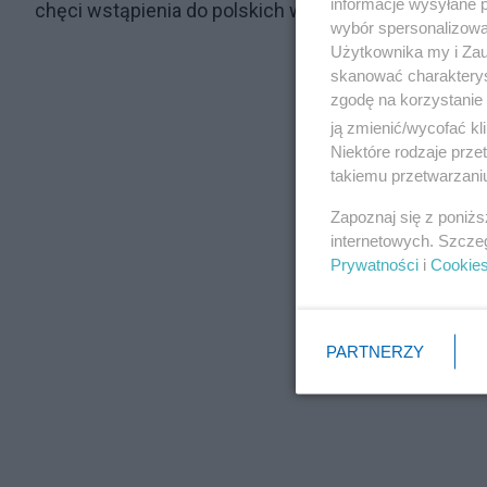
informacje wysyłane 
chęci wstąpienia do polskich wojsk lotniczych.
wybór spersonalizowan
Użytkownika my i Zau
skanować charakterys
zgodę na korzystanie 
ją zmienić/wycofać kl
Niektóre rodzaje prz
takiemu przetwarzaniu
Zapoznaj się z poniż
internetowych. Szcze
Prywatności
i
Cookie
PARTNERZY