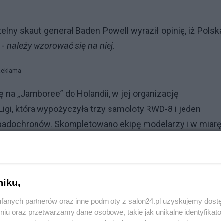
elny skaut generał Baden Powell wyraził opinię, iż Polsk
 -
należy wzorować się na niej
.
Reklama
 „Jamboree” do Holandii, w jej organizację
igi, która wypożyczyła trzy samoloty RWD-8 i jeden
spadochronów. Skompletowano ekipę modelarzy i w miar
ami na holu wystartowały z Katowic w liczącą 1300 k
u okazało się, że była to jedyna lotnicza ekipa skautow
niku,
, samolotowe i spadochronowe wzbudziły tym większ
fanych partnerów oraz inne podmioty z salon24.pl uzyskujemy dost
lskie w Hadze otrzymywało ono listy z zapewnieniami 
niu oraz przetwarzamy dane osobowe, takie jak unikalne identyfikat