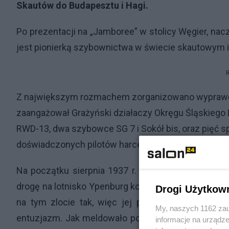
Skautów do Budapesztu i Hagi.
Po prezentacji na „Jamboree” w stolicy Węgier, nacz
jest pionierką szybownictwa w świecie skautowym i
Z największym rozmachem zorganizowano wyprawę na
zaangażował Grażyński działaczy Okręgu Śląskiego L
RWD-13, dwa szybowce SG 7 i Sokół bis, oraz pięć 
doświadczonych pilotów harcerzy.
Na początku sierpnia 1937 r. samoloty z szybowc
drogę na lotnisko Ypenburg koło Hagi. Po wylądowani
Drogi Użytkow
na tym zlocie tak, więc jej popisy szybowcowe
My, naszych 1162 zau
entuzjazm. Jak meldowało po zlocie Poselstwo Po
informacje na urządze