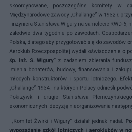
skoordynowane, poszczególne komitety w ca
Międzynarodowe zawody „Challange” w 1932 r. przyn
i inżyniera Stanisława Wigury na samolocie RWD-6, n
zaledwie dwa tygodnie po zawodach. Gospodarzem
Polska, dlatego aby przygotować się do zawodów ora
Aeroklub Rzeczpospolitej wydali oświadczenie o 
śp. inż. S. Wigury”
z zadaniem zbierania fundusz
imienia bohaterów, budowy, finansowania i zakup
młodych konstruktorów i sportu lotniczego. Efe
„Challange” 1934, na których Polacy odnieśli podw
Pokrzywki i drugie Stanisława Płomczyńskie
ekonomicznych decyzję nieorganizowania następn
„Komitet Żwirki i Wigury” działał jednak nadal.
Po
wyposażanie szkół lotniczych i aeroklubów w 