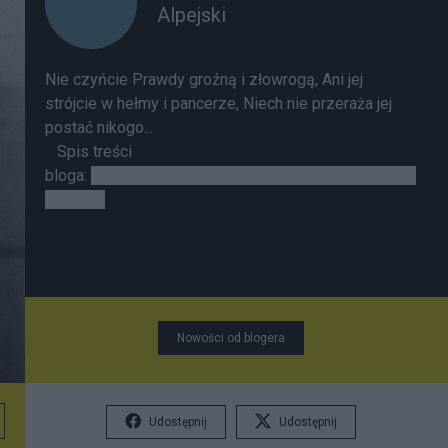
Alpejski
Nie czyńcie Prawdy groźną i złowrogą, Ani jej
strójcie w hełmy i pancerze, Niech nie przeraża jej
postać nikogo...
Spis treści
bloga:
https://www.salon24.pl/u/alpejski/1029935,1-
000-000
Nowości od blogera
Udostępnij
Udostępnij