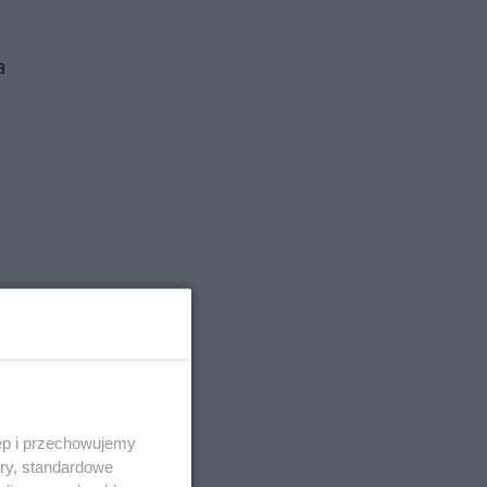
a
ę
m
a
y
ęp i przechowujemy
o
ory, standardowe