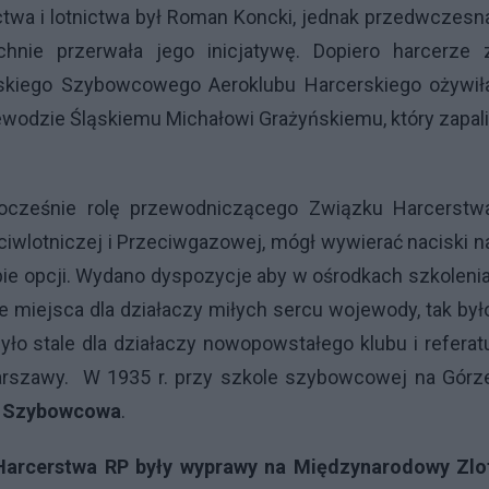
twa i lotnictwa był Roman Koncki, jednak przedwczesn
chnie przerwała jego inicjatywę. Dopiero harcerze 
ląskiego Szybowcowego Aeroklubu Harcerskiego ożywił
wodzie Śląskiemu Michałowi Grażyńskiemu, który zapali
nocześnie rolę przewodniczącego Związku Harcerstw
ciwlotniczej i Przeciwgazowej, mógł wywierać naciski n
bie opcji. Wydano dyspozycje aby w ośrodkach szkolenia
 miejsca dla działaczy miłych sercu wojewody, tak był
o stale dla działaczy nowopowstałego klubu i referat
rszawy. W 1935 r. przy szkole szybowcowej na Górz
a Szybowcowa
.
i Harcerstwa RP były wyprawy na Międzynarodowy Zlo