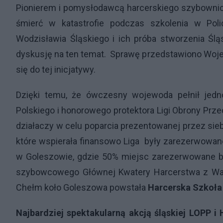
Pionierem i pomysłodawcą harcerskiego szybownic
śmierć w katastrofie podczas szkolenia w Poli
Wodzisławia Śląskiego i ich próba stworzenia Ś
dyskusję na ten temat. Sprawę przedstawiono Woje
się do tej inicjatywy.
Dzięki temu, że ówczesny wojewoda pełnił jed
Polskiego i honorowego protektora Ligi Obrony Prze
działaczy w celu poparcia prezentowanej przez sie
które wspierała finansowo Liga były zarezerwowane
w Goleszowie, gdzie 50% miejsc zarezerwowane był
szybowcowego Głównej Kwatery Harcerstwa z Wa
Chełm koło Goleszowa powstała
Harcerska Szkoł
Najbardziej spektakularną akcją śląskiej LOPP 