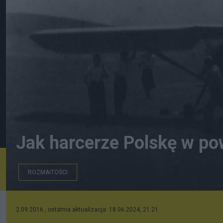
Jak harcerze Polskę w pow
ROZMAITOŚCI
Uruchamianie RWD 8. Za samolotem podczepiony na h
2.09.2016 , ostatnia aktualizacja: 18.06.2024, 21:21