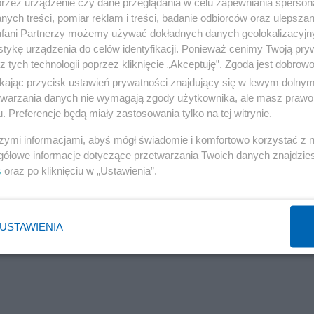
przez urządzenie czy dane przeglądania w celu zapewniania sperson
ych treści, pomiar reklam i treści, badanie odbiorców oraz ulepszan
fani Partnerzy możemy używać dokładnych danych geolokalizacyjn
tykę urządzenia do celów identyfikacji. Ponieważ cenimy Twoją pry
z tych technologii poprzez kliknięcie „Akceptuję”. Zgoda jest dobro
ikając przycisk ustawień prywatności znajdujący się w lewym dolny
etwarzania danych nie wymagają zgody użytkownika, ale masz prawo 
. Preferencje będą miały zastosowania tylko na tej witrynie.
szymi informacjami, abyś mógł świadomie i komfortowo korzystać z
gółowe informacje dotyczące przetwarzania Twoich danych znajdzi
s
oraz po kliknięciu w „Ustawienia”.
USTAWIENIA