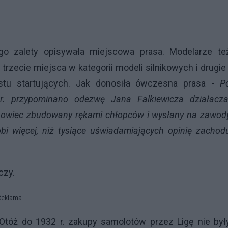
go zalety opisywała miejscowa prasa. Modelarze te
rzecie miejsca w kategorii modeli silnikowych i drugie 
tu startujących. Jak donosiła ówczesna prasa -
P
37 r. przypominano odezwę Jana Falkiewicza działacz
zybowiec zbudowany rękami chłopców i wysłany na zawod
bi więcej, niż tysiące uświadamiających opinię zachod
czy.
Reklama
. Otóż do 1932 r. zakupy samolotów przez Ligę nie był