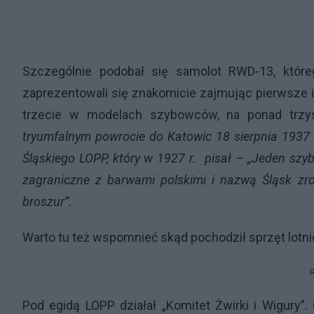
Szczególnie podobał się samolot RWD-13, które
zaprezentowali się znakomicie zajmując pierwsze i t
trzecie w modelach szybowców, na ponad trzys
tryumfalnym powrocie do Katowic 18 sierpnia 19
Śląskiego LOPP, który w 1927 r. pisał – „Jeden s
zagraniczne z barwami polskimi i nazwą Śląsk zro
broszur”.
Warto tu też wspomnieć skąd pochodził sprzęt lotni
Pod egidą LOPP działał „Komitet Żwirki i Wigury”