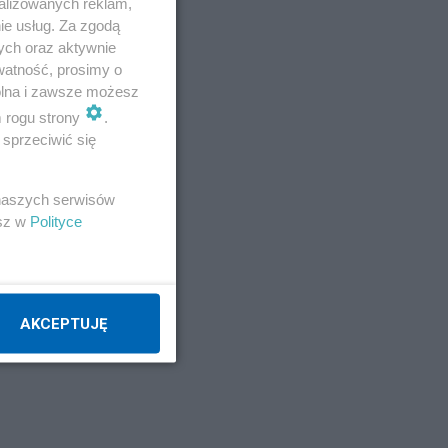
alizowanych reklam,
ie usług. Za zgodą
ych oraz aktywnie
watność, prosimy o
wolna i zawsze możesz
m rogu strony
.
sprzeciwić się
 naszych serwisów
esz w
Polityce
AKCEPTUJĘ