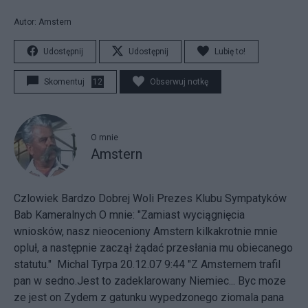
Autor: Amstern
Udostępnij
Udostępnij
Lubię to!
Skomentuj
12
Obserwuj notkę
O mnie
Amstern
Czlowiek Bardzo Dobrej Woli Prezes Klubu Sympatyków
Bab Kameralnych
O mnie: "Zamiast wyciągnięcia
wniosków, nasz nieoceniony Amstern kilkakrotnie mnie
opluł, a następnie zaczął żądać przesłania mu obiecanego
statutu." Michal Tyrpa 20.12.07 9:44 "Z Amsternem trafil
pan w sedno.Jest to zadeklarowany Niemiec... Byc moze
ze jest on Zydem z gatunku wypedzonego ziomala pana