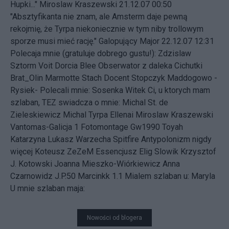
Hupki..." Miroslaw Kraszewski 21.12.07 00:50
"Absztyfikanta nie znam, ale Amsterm daje pewną
rekojmię, że Tyrpa niekoniecznie w tym niby trollowym
sporze musi mieć rację." Galopujący Major 22.12.07 12:31
Polecaja mnie (gratuluje dobrego gustu!): Zdzislaw
Sztorm Voit Dorcia Blee Obserwator z daleka Cichutki
Brat_Olin Marmotte Stach Docent Stopczyk Maddogowo -
Rysiek- Polecali mnie: Sosenka Witek Ci, u ktorych mam
szlaban, TEZ swiadcza o mnie: Michal St. de
Zieleskiewicz Michal Tyrpa Ellenai Miroslaw Kraszewski
Vantomas-Galicja 1 Fotomontage Gw1990 Toyah
Katarzyna Lukasz Warzecha Spitfire Antypolonizm nigdy
więcej Koteusz ZeZeM Essencjusz Elig Slowik Krzysztof
J. Kotowski Joanna Mieszko-Wiórkiewicz Anna
Czarnowidz J.P.50 Marcinkk 1.1 Mialem szlaban u: Maryla
U mnie szlaban maja:
Nowości od blogera