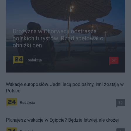
Drożyzna w Chorwacji odstrasza
polskich turystów. Rząd apelował o
obniżki cen
Redakcja
67
Wakacje europosłów. Jedni lecą pod palmy, inni zostają w
Polsce
Redakcja
35
Planujesz wakacje w Egipcie? Będzie łatwiej, ale drożej