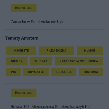
Rozmaitości
Zamachu w Smoleńsku nie było
Tematy Amstern
OSOBISTE
PIŁKA NOŻNA
HUMOR
NIEMCY
MUZYKA
KATASTROFA SMOLEŃSKA
PIS
OBYCZAJE
EDUKACJA
HISTORIA
Rozmaitości
Równa 193. Miesięcznica Smoleńska, czyli Pan