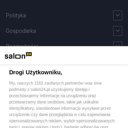
Polityka
Gospodarka
Rozmaitości
Technologie
Drogi Użytkowniku,
Sport
My, naszych 1162 zaufanych partnerów oraz inne
podmioty z salon24.pl uzyskujemy dostęp i
Społeczeństwo
przechowujemy informacje na urządzeniu oraz
przetwarzamy dane osobowe, takie jak unikalne
Kultura
identyfikatory, standardowe informacje wysyłane przez
urządzenie czy dane przeglądania w celu zapewniania
spersonalizowanych reklam, wybór spersonalizowanych
treści, pomiar reklam i treści, badanie odbiorców oraz