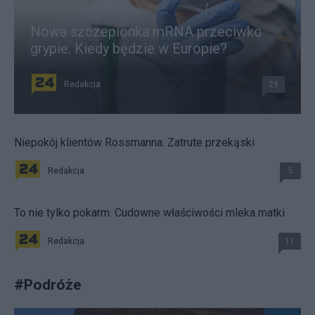
Nowa szczepionka mRNA przeciwko
grypie. Kiedy będzie w Europie?
Redakcja
29
Niepokój klientów Rossmanna. Zatrute przekąski
Redakcja
5
To nie tylko pokarm. Cudowne właściwości mleka matki
Redakcja
11
#
Podróże