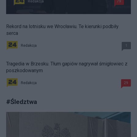
Redakcja
79
Rekord na lotnisku we Wrocławiu. Te kierunki podbiły
serca
Redakcja
1
Tragedia w Brzesku. Tłum gapiów nagrywał śmigłowiec z
poszkodowanym
Redakcja
29
#
Śledztwa