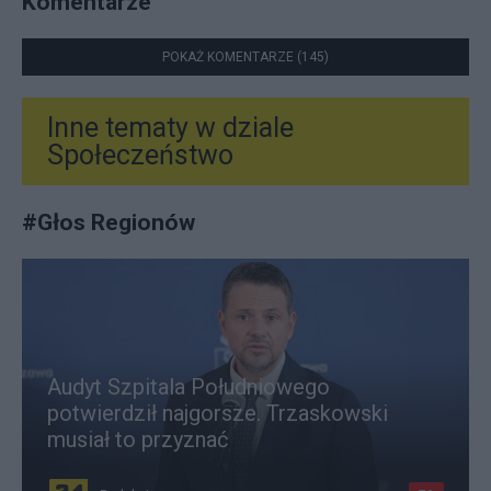
Komentarze
POKAŻ KOMENTARZE (145)
Inne tematy w dziale
Społeczeństwo
#
Głos Regionów
Audyt Szpitala Południowego
potwierdził najgorsze. Trzaskowski
musiał to przyznać