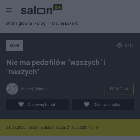
Strona główna
Blogi
Maciej Eckardt
2716
BLOG
Nie ma pedofilów "waszych" i
"naszych"
Maciej Eckardt
PEDOFILIA
Obserwuj temat
Obserwuj notkę
21.05.2020 , ostatnia aktualizacja: 21.05.2020, 13:49