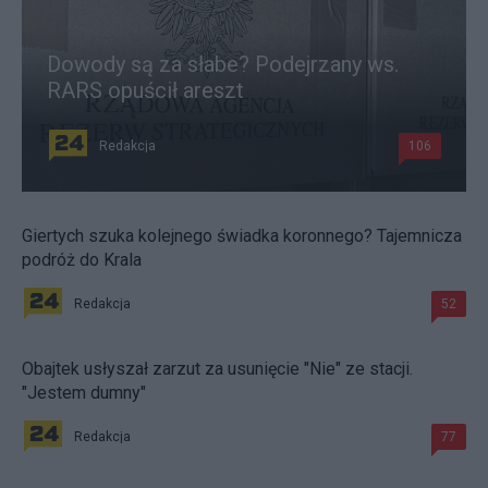
Dowody są za słabe? Podejrzany ws.
RARS opuścił areszt
Redakcja
106
Giertych szuka kolejnego świadka koronnego? Tajemnicza
podróż do Krala
Redakcja
52
Obajtek usłyszał zarzut za usunięcie "Nie" ze stacji.
"Jestem dumny"
Redakcja
77