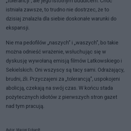
„tolerancji”, ale jego istotnym budulcem. Choć
istniała zawsze, to trudno nie dostrzec, że to
dzisiaj znalazła dla siebie doskonałe warunki do
ekspansji.
Nie ma pedofilów „naszych” i „waszych”, bo takie
można odnieść wrażenie, wsłuchując się w
dyskusję wywołaną emisją filmów Latkowskiego i
Sekielskich. Oni wszyscy są tacy sami. Odrażający,
brudni, źli. Przyczajeni za „tolerancją”, uspokojeni
abolicją, czekają na swój czas. W końcu stada
pożytecznych idiotów z pierwszych stron gazet
nad tym pracują.
Autor: Maciej Eckardt