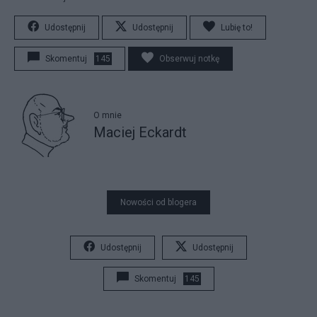
Udostępnij
Udostępnij
Lubię to!
Skomentuj
145
Obserwuj notkę
O mnie
Maciej Eckardt
Nowości od blogera
Udostępnij
Udostępnij
Skomentuj
145