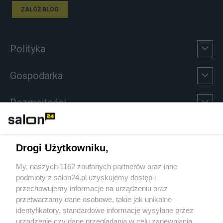
ZAŁÓŻ BLOG
Polityka
Gospodarka
Rozmaitości
Technologie
Drogi Użytkowniku,
Sport
My, naszych 1162 zaufanych partnerów oraz inne
podmioty z salon24.pl uzyskujemy dostęp i
Społeczeństwo
przechowujemy informacje na urządzeniu oraz
przetwarzamy dane osobowe, takie jak unikalne
Kultura
identyfikatory, standardowe informacje wysyłane przez
urządzenie czy dane przeglądania w celu zapewniania