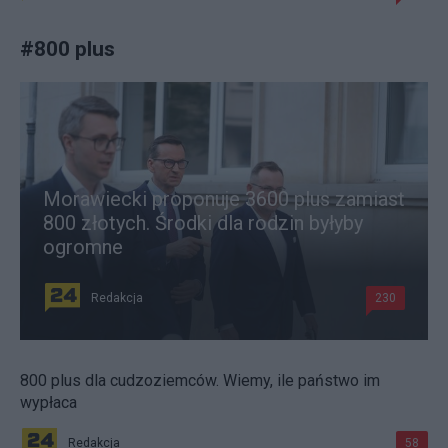
#
800 plus
Morawiecki proponuje 3600 plus zamiast
800 złotych. Środki dla rodzin byłyby
ogromne
Redakcja
230
800 plus dla cudzoziemców. Wiemy, ile państwo im
wypłaca
Redakcja
58