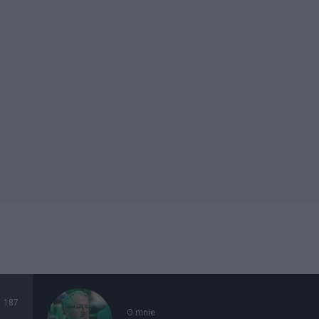
187
O mnie