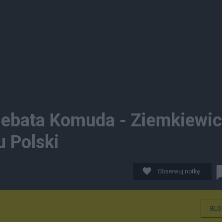
Debata Komuda - Ziemkiewi
u Polski
Obserwuj notkę
BLO