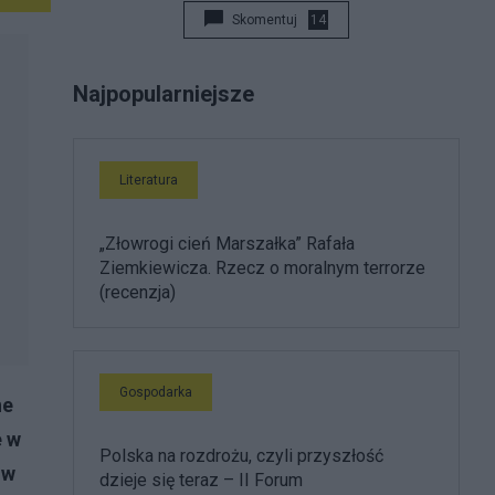
Skomentuj
14
Najpopularniejsze
Literatura
„Złowrogi cień Marszałka” Rafała
Ziemkiewicza. Rzecz o moralnym terrorze
(recenzja)
Gospodarka
ne
e w
Polska na rozdrożu, czyli przyszłość
 w
dzieje się teraz – II Forum