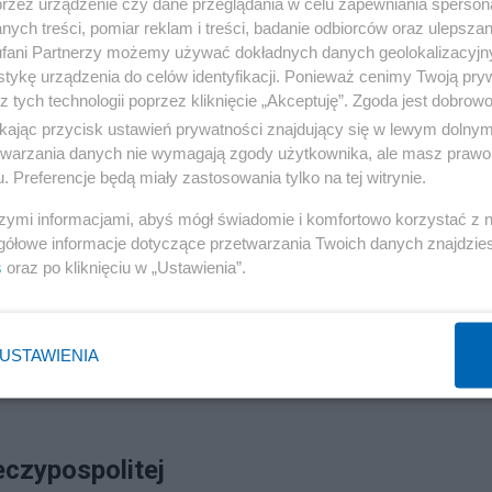
ę i brak strategicznego myślenia przywódców, które to
przez urządzenie czy dane przeglądania w celu zapewniania sperson
ych treści, pomiar reklam i treści, badanie odbiorców oraz ulepszan
je, że aż do kwietnia 1939 r. postrzegano Polskę jako
fani Partnerzy możemy używać dokładnych danych geolokalizacyjn
ąc politykę Józefa Becka jakiemuś chytremu długofalow
tykę urządzenia do celów identyfikacji. Ponieważ cenimy Twoją pry
z tych technologii poprzez kliknięcie „Akceptuję”. Zgoda jest dobro
ikając przycisk ustawień prywatności znajdujący się w lewym dolny
etwarzania danych nie wymagają zgody użytkownika, ale masz prawo 
 po prostu głupota. I gdy ją w Europie dostrzeżono,
. Preferencje będą miały zastosowania tylko na tej witrynie.
bce innym państwom. Wskazuje, że pobita przez Niemcy
szymi informacjami, abyś mógł świadomie i komfortowo korzystać z
 z wojujących stron odniosłaby sukces, to Francja byłaby 
gółowe informacje dotyczące przetwarzania Twoich danych znajdzi
s
oraz po kliknięciu w „Ustawienia”.
 Belgii, Francji, Danii, Norwegii czy Czech zasłoniła
łkie zasługi, podczas gdy to Polska jest oskarżana o
No i pisze o polskich, żenujących kompleksach. Jednak
USTAWIENIA
 wyjątkowe, wyprzedzające epokę cechy polskości, któr
eczypospolitej