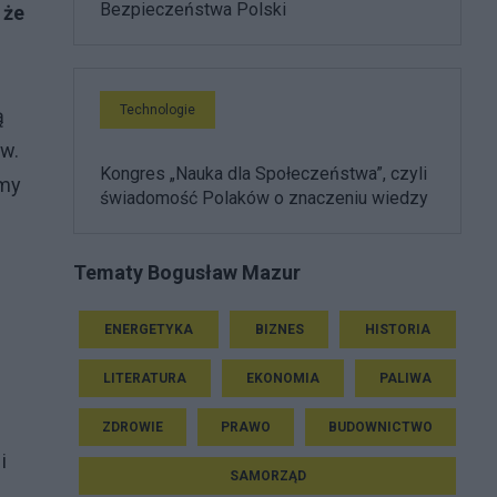
Bezpieczeństwa Polski
 że
Technologie
ą
w.
Kongres „Nauka dla Społeczeństwa”, czyli
śmy
świadomość Polaków o znaczeniu wiedzy
Tematy Bogusław Mazur
ENERGETYKA
BIZNES
HISTORIA
LITERATURA
EKONOMIA
PALIWA
ZDROWIE
PRAWO
BUDOWNICTWO
i
SAMORZĄD