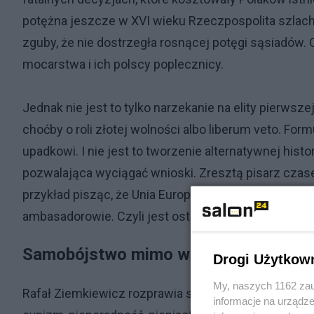
potężna jeszcze w XVI wieku Rzeczpospolita szlache
zguby, że nie dostrzegła rosnącej potęgi sąsiadów. 
mocarstwa i ich polscy poplecznicy.
Jednak nie jest to tylko narzekanie na elity pierwsz
choćby o roli złotej wolności albo liberum veto. Fo
upadkowi. I nie jest to tworzenie alternatywnej histo
pozwalająca wyciągać wnioski. Zresztą pisarz cza
przykład pisząc, że Unia Europejska spełnia dziś rol
ambasadorowie. Czyli jest ostro.
Samobójstwo mimo woli
Drogi Użytkow
My, naszych 1162 zau
Rafał Ziemkiewicz rozprawia się z zimną pasją z pi
informacje na urządze