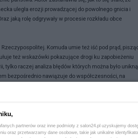
cka uległa erozji prowadzącej do powolnego gnicia i
Oraz jaką rolę odgrywały w procesie rozkładu obce
ej Rzeczypospolitej. Komuda umie też iść pod prąd, piszą
rmułuje też wskazówki pokazujące drogi ku zapobieżeniu
rii, tylko raczej analiza błędów których można było unikną
sem bezpośrednio nawiązuje do współczesności, na
ę, którą odgrywały w I Rzeczypospolitej obce dwory i ich
niku,
fanych partnerów oraz inne podmioty z salon24.pl uzyskujemy dost
łsudczykowską elitą drugiej Rzeczypospolitej. Wskazuje
niu oraz przetwarzamy dane osobowe, takie jak unikalne identyfikat