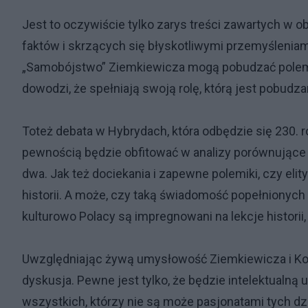
Jest to oczywiście tylko zarys treści zawartych w 
faktów i skrzących się błyskotliwymi przemyśleniami
„Samobójstwo” Ziemkiewicza mogą pobudzać polemiki
dowodzi, że spełniają swoją rolę, którą jest pobudza
Toteż debata w Hybrydach, która odbędzie się 230. ro
pewnością będzie obfitować w analizy porównujące
dwa. Jak też dociekania i zapewne polemiki, czy elit
historii. A może, czy taką świadomość popełnionyc
kulturowo Polacy są impregnowani na lekcje historii
Uwzględniając żywą umysłowość Ziemkiewicza i Komu
dyskusja. Pewne jest tylko, że będzie intelektualną uc
wszystkich, którzy nie są może pasjonatami tych dz