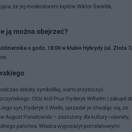
jąca, że jej moderatorem będzie Wiktor Świetlik,
ie ją można obejrzeć?
ździernika o godz. 18:00 w klubie Hybrydy (ul. Złota 7
ne.
wskiego
 podczas debaty symbolikę, warto przytoczyć
zyńskiego. Otóż król Prus Fryderyk Wilhelm I zakupił d
go syn, Fryderyk II Wielki, sprzedał je chwaląc się, że
 August Poniatowski – zasłużony dla kultury i oświaty,
zradnego państwa. Władca wyposażył porcelanowymi