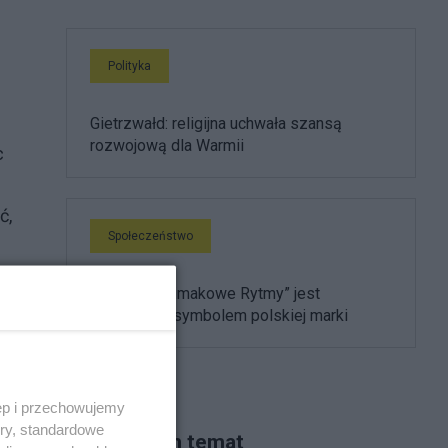
Polityka
Gietrzwałd: religijna uchwała szansą
rozwojową dla Warmii
c
ć,
Społeczeństwo
Festiwal „Ślimakowe Rytmy” jest
światowym symbolem polskiej marki
ęp i przechowujemy
 na
ory, standardowe
Piszą na ten temat