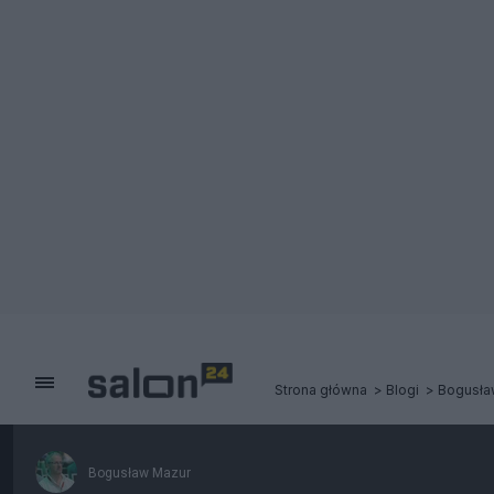
Strona główna
Blogi
Bogusła
Bogusław Mazur