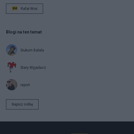
Rafał Woś
Blogi na ten temat
Siukum Balala
Stary Wyjadacz
report
Napisz notkę