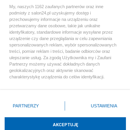
Sport
My, naszych 1162 zaufanych partnerów oraz inne
podmioty z salon24.pl uzyskujemy dostęp i
Społeczeństwo
przechowujemy informacje na urządzeniu oraz
przetwarzamy dane osobowe, takie jak unikalne
Kultura
identyfikatory, standardowe informacje wysyłane przez
urządzenie czy dane przeglądania w celu zapewniania
spersonalizowanych reklam, wybór spersonalizowanych
treści, pomiar reklam i treści, badanie odbiorców oraz
ulepszanie usług. Za zgodą Użytkownika my i Zaufani
X
Facebook
Instagram
Youtube
Partnerzy możemy używać dokładnych danych
geolokalizacyjnych oraz aktywnie skanować
charakterystykę urządzenia do celów identyfikacji.
Web Content Media sp. z o. o. © 2022
Ponieważ cenimy Twoją prywatność, prosimy o zgodę na
korzystanie z tych technologii poprzez kliknięcie
„Akceptuję”. Zgoda jest dobrowolna i zawsze możesz ją
Pomoc
O nas
Praca
Reklama
Kontakt
zmienić/wycofać klikając przycisk ustawień prywatności
PARTNERZY
USTAWIENIA
znajdujący się w lewym dolnym rogu strony
. Niektóre
rodzaje przetwarzania danych nie wymagają zgody
użytkownika, ale masz prawo sprzeciwić się takiemu
AKCEPTUJĘ
przetwarzaniu. Preferencje będą miały zastosowania tylko