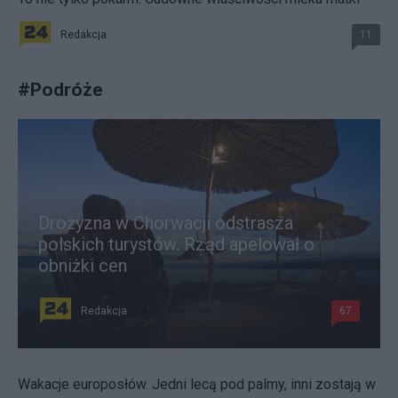
Redakcja
11
#
Podróże
Drożyzna w Chorwacji odstrasza
polskich turystów. Rząd apelował o
obniżki cen
Redakcja
67
Wakacje europosłów. Jedni lecą pod palmy, inni zostają w