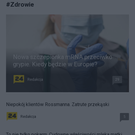
#
Zdrowie
Nowa szczepionka mRNA przeciwko
grypie. Kiedy będzie w Europie?
Redakcja
29
Niepokój klientów Rossmanna. Zatrute przekąski
Redakcja
5
To nie tylko pokarm. Cudowne właściwości mleka matki