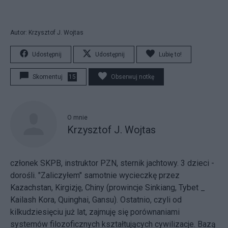
Autor: Krzysztof J. Wojtas
Udostępnij
Udostępnij
Lubię to!
Skomentuj
15
Obserwuj notkę
O mnie
Krzysztof J. Wojtas
członek SKPB, instruktor PZN, sternik jachtowy. 3 dzieci -
dorośli. "Zaliczyłem" samotnie wycieczkę przez
Kazachstan, Kirgizję, Chiny (prowincje Sinkiang, Tybet _
Kailash Kora, Quinghai, Gansu). Ostatnio, czyli od
kilkudziesięciu już lat, zajmuję się porównaniami
systemów filozoficznych kształtujących cywilizacje. Bazą