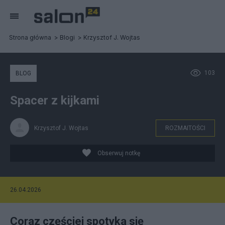
Strona główna
Blogi
Krzysztof J. Wojtas
103
BLOG
Spacer z kijkami
Krzysztof J. Wojtas
ROZMAITOŚCI
Obserwuj notkę
26.04.2026
Coraz częściej spotyka się