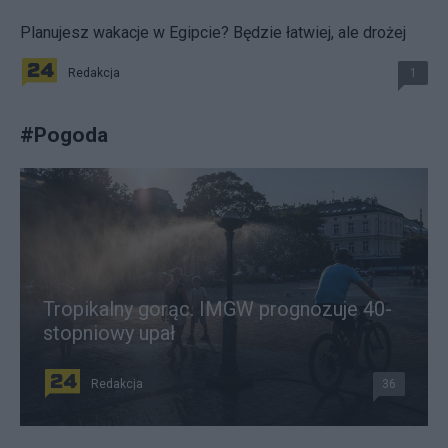
Planujesz wakacje w Egipcie? Będzie łatwiej, ale drożej
Redakcja
1
#
Pogoda
Tropikalny gorąc. IMGW prognozuje 40-
stopniowy upał
Redakcja
36