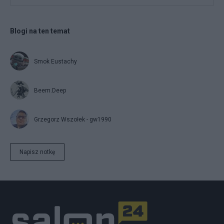
Blogi na ten temat
Smok Eustachy
Beem.Deep
Grzegorz Wszołek - gw1990
Napisz notkę