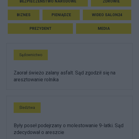
BEZPIECZEŃSTWO NARODOWE
ZDROWIE
BIZNES
PIENIĄDZE
WIDEO SALON24
PREZYDENT
MEDIA
Sądownictwo
Zaorał świeżo zalany asfalt. Sąd zgodził się na
aresztowanie rolnika
Śledztwa
Były poseł podejrzany o molestowanie 9-latki. Sąd
zdecydował o areszcie