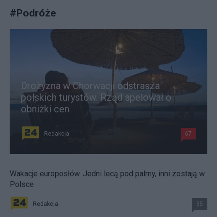
#
Podróże
Drożyzna w Chorwacji odstrasza
polskich turystów. Rząd apelował o
obniżki cen
Redakcja
67
Wakacje europosłów. Jedni lecą pod palmy, inni zostają w
Polsce
Redakcja
35