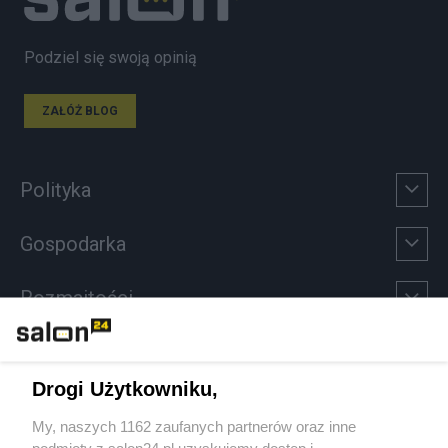
Podziel się swoją opinią
ZAŁÓŻ BLOG
Polityka
Gospodarka
Rozmaitości
Technologie
Drogi Użytkowniku,
Sport
My, naszych 1162 zaufanych partnerów oraz inne
podmioty z salon24.pl uzyskujemy dostęp i