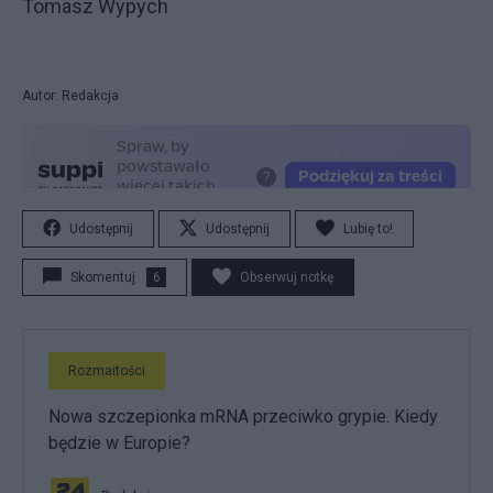
Tomasz Wypych
Autor: Redakcja
Udostępnij
Udostępnij
Lubię to!
Skomentuj
6
Obserwuj notkę
Rozmaitości
Nowa szczepionka mRNA przeciwko grypie. Kiedy
będzie w Europie?