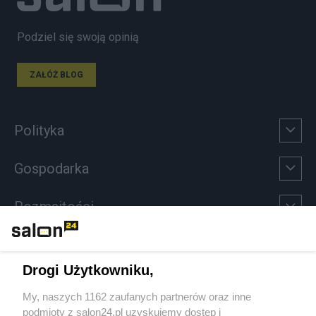
Podziel się swoją opinią
ZAŁÓŻ BLOG
Polityka
Gospodarka
Rozmaitości
Technologie
Drogi Użytkowniku,
Sport
My, naszych 1162 zaufanych partnerów oraz inne
podmioty z salon24.pl uzyskujemy dostęp i