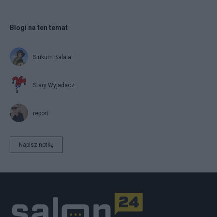
Blogi na ten temat
Siukum Balala
Stary Wyjadacz
report
Napisz notkę