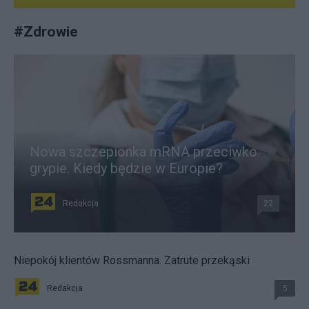
#
Zdrowie
Nowa szczepionka mRNA przeciwko
grypie. Kiedy będzie w Europie?
Redakcja
22
Niepokój klientów Rossmanna. Zatrute przekąski
Redakcja
5