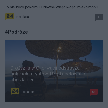
To nie tylko pokarm. Cudowne właściwości mleka matki
Redakcja
11
#
Podróże
Drożyzna w Chorwacji odstrasza
polskich turystów. Rząd apelował o
obniżki cen
Redakcja
67