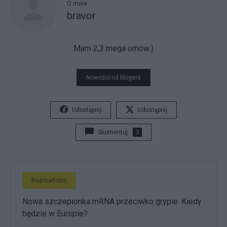
O mnie
bravor
Mam 2,3 mega omów:)
Nowości od blogera
Udostępnij
Udostępnij
Skomentuj
3
Rozmaitości
Nowa szczepionka mRNA przeciwko grypie. Kiedy
będzie w Europie?