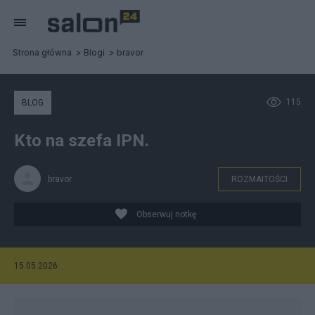
Strona główna
Blogi
bravor
115
BLOG
Kto na szefa IPN.
bravor
ROZMAITOŚCI
Obserwuj notkę
15.05.2026