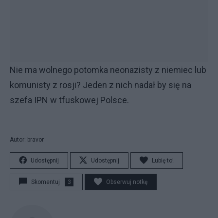
Nie ma wolnego potomka neonazisty z niemiec lub
komunisty z rosji? Jeden z nich nadał by się na
szefa IPN w tfuskowej Polsce.
Autor: bravor
Udostępnij
Udostępnij
Lubię to!
Skomentuj
3
Obserwuj notkę