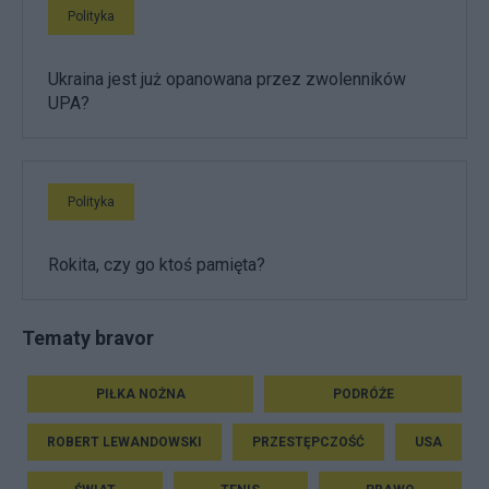
Polityka
Ukraina jest już opanowana przez zwolenników
UPA?
Polityka
Rokita, czy go ktoś pamięta?
Tematy bravor
PIŁKA NOŻNA
PODRÓŻE
ROBERT LEWANDOWSKI
PRZESTĘPCZOŚĆ
USA