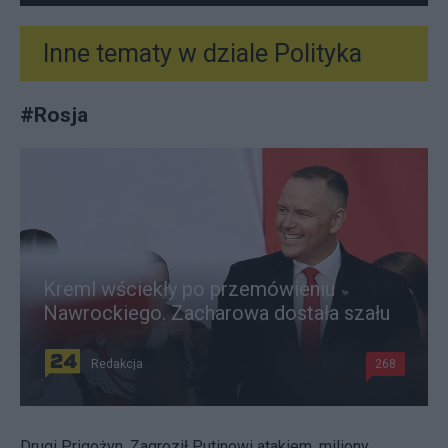
Inne tematy w dziale
Polityka
#
Rosja
Kreml wściekły po przemówieniu
Nawrockiego. Zacharowa dostała szału
Redakcja
268
Drugi Prigożyn. Zagroził Putinowi atakiem, miliony