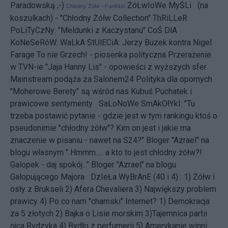
Paradowską ;-)
ŻóŁwIoWe MyŚLi (na
Chłodny Żółw - FanKlub
koszulkach) - "Chłodny Żółw Collection"
ThRiLLeR
PoLiTyCzNy:
"Meldunki z Kaczystanu"
CoŚ DlA
KoNeSeRóW:
WaLkA StUlECiA: Jerzy Buzek kontra Nigel
Farage
To nie Grzech! - piosenka polityczna
Przerażenie
w TVN-ie
"Jaja Hanny Lis" - opowieści z wyższych sfer
Mainstream podąża za Salonem24
Polityka dla opornych
"Moherowe Berety" są wśród nas
Kubuś Puchatek i
prawicowe sentymenty
SaLoNoWe SmAkOłYkI: "Tu
trzeba postawić pytanie - gdzie jest w tym rankingu ktoś o
pseudonimie "chłodny żółw"? Kim on jest i jakie ma
znaczenie w pisaniu - nawet na S24?" Bloger "Azrael" na
blogu własnym " Hmmm..... a kto to jest chłodny żółw?!
Galopek - daj spokój..." Bloger "Azrael" na blogu
Galopującego Majora DzIeŁa WyBrAnE (40 i 4) : 1)
Żółw i
osły z Brukseli
2)
Afera Chevaliera
3)
Największy problem
prawicy
4)
Po co nam "chamski" Internet?
1)
Demokracja
za 5 złotych
2)
Bajka o Lisie morskim
3)
Tajemnica partii
ojca Rydzyka
4)
Bydło z perfumerii
5)
Amerykanie winni