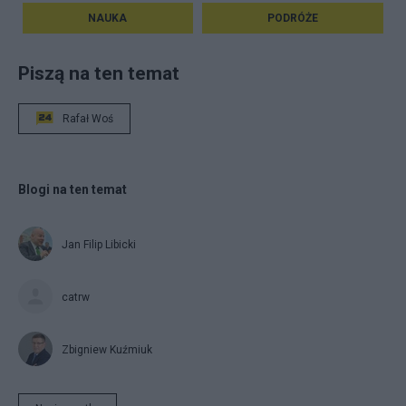
NAUKA
PODRÓŻE
Piszą na ten temat
Rafał Woś
Blogi na ten temat
Jan Filip Libicki
catrw
Zbigniew Kuźmiuk