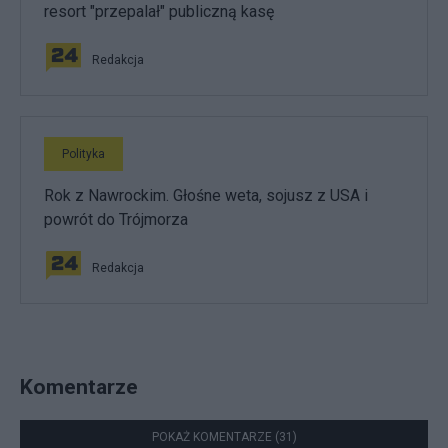
resort "przepalał" publiczną kasę
Redakcja
Polityka
Rok z Nawrockim. Głośne weta, sojusz z USA i
powrót do Trójmorza
Redakcja
Komentarze
POKAŻ KOMENTARZE (31)