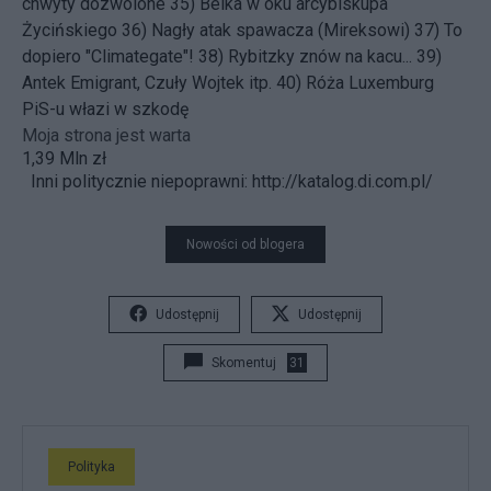
chwyty dozwolone
35)
Belka w oku arcybiskupa
Życińskiego
36)
Nagły atak spawacza (Mireksowi)
37)
To
dopiero "Climategate"!
38)
Rybitzky znów na kacu...
39)
Antek Emigrant, Czuły Wojtek itp.
40)
Róża Luxemburg
PiS-u włazi w szkodę
Moja strona jest warta
1,39 Mln zł
Inni politycznie niepoprawni:
http://katalog.di.com.pl/
Nowości od blogera
Udostępnij
Udostępnij
Skomentuj
31
Polityka