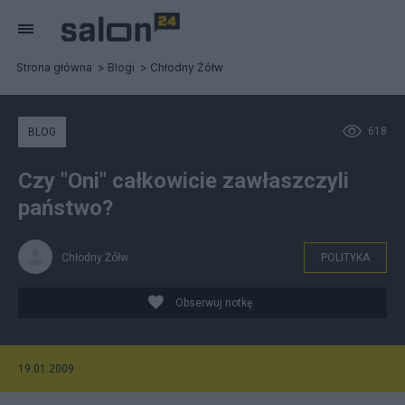
Strona główna
Blogi
Chłodny Żółw
618
BLOG
Czy "Oni" całkowicie zawłaszczyli
państwo?
Chłodny Żółw
POLITYKA
Obserwuj notkę
19.01.2009