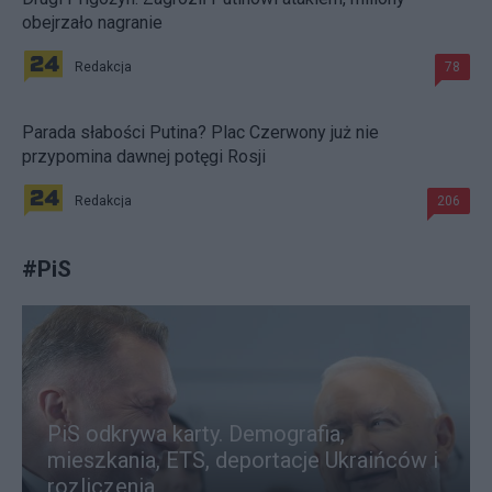
obejrzało nagranie
Redakcja
78
Parada słabości Putina? Plac Czerwony już nie
przypomina dawnej potęgi Rosji
Redakcja
206
#
PiS
PiS odkrywa karty. Demografia,
mieszkania, ETS, deportacje Ukraińców i
rozliczenia