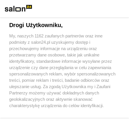
Technologie
Drogi Użytkowniku,
Sport
My, naszych 1162 zaufanych partnerów oraz inne
podmioty z salon24.pl uzyskujemy dostęp i
Społeczeństwo
przechowujemy informacje na urządzeniu oraz
przetwarzamy dane osobowe, takie jak unikalne
Kultura
identyfikatory, standardowe informacje wysyłane przez
urządzenie czy dane przeglądania w celu zapewniania
spersonalizowanych reklam, wybór spersonalizowanych
treści, pomiar reklam i treści, badanie odbiorców oraz
ulepszanie usług. Za zgodą Użytkownika my i Zaufani
X
Facebook
Instagram
Youtube
Partnerzy możemy używać dokładnych danych
geolokalizacyjnych oraz aktywnie skanować
charakterystykę urządzenia do celów identyfikacji.
Web Content Media sp. z o. o. © 2022
Ponieważ cenimy Twoją prywatność, prosimy o zgodę na
korzystanie z tych technologii poprzez kliknięcie
„Akceptuję”. Zgoda jest dobrowolna i zawsze możesz ją
Pomoc
O nas
Praca
Reklama
Kontakt