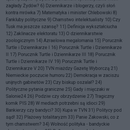
zagłady Żydów?
6)
Dziennikarze i blogerzy, czyli słoń
kontra mrówka
7)
Matematyka i minister Chlebowski
8)
Fankluby polityczne
9)
Chamstwo intelektualisty
10)
Czy
Tusk ma jeszcze szansę?
11)
Definicja wykształciucha
12)
Zaklinacze elektoratu
13)
O dziennikarstwie
zoologicznym
14)
Azraelowa megalomania
15)
Porucznik
Turtle i Dziennikarze I
16)
Porucznik Turtle i Dziennikarze
II
17)
Porucznik Turtle i Dziennikarze III
18)
Porucznik
Turtle i Dziennikarze IV
19)
Porucznik Turtle i
Dziennikarze V
20)
TVN miażdzy Gazetę Wyborczą
21)
Niemieckie poczucie humoru
22)
Demokracja w zaciszu
unijnych gabinetów
23)
Czy biskup oszalał?
24)
Polityczne pytania graniczne
25)
Gady i mięczaki w
Salonie24
26)
Podziw czy obrzydzenie
27)
Tragiczny
komik PIS
28)
W mediach potrzebni są idioci
29)
Bankierzy czy bandyci?
30)
Kupa w TVN
31)
Politycy pod
sąd!
32)
Plażowy totalitaryzm
33)
Panie Żakowski, co z
tym chamstwem?
34)
Wolność polityka - bandyckie