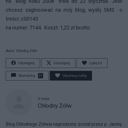
na "Blog Roku 2008" trwa do 22 stycznia. Jeśli
chcesz zagłosować na mój blog, wyślij SMS o
treści: c00143
na numer: 7144. Koszt: 1,22 zł brutto.
Autor: Chłodny Żółw
Udostępnij
Udostępnij
Lubię to!
Skomentuj
31
Obserwuj notkę
O mnie
Chłodny Żółw
Blog Chłodnego Żółwia nagrodzony został przez p. Janinę