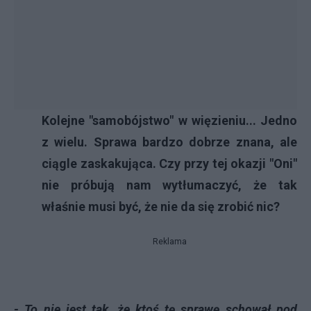
Kolejne "samobójstwo" w więzieniu... Jedno
z wielu. Sprawa bardzo dobrze znana, ale
ciągle zaskakująca. Czy przy tej okazji "Oni"
nie próbują nam wytłumaczyć, że tak
właśnie musi być, że nie da się zrobić nic?
Reklama
- To nie jest tak, że ktoś tę sprawę schował pod