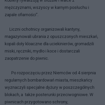
Kobiety rywalizują w służbie i walce z
mężczyznami, wszyscy w karnym posłuchu i
zapale ofiarności”.
Liczni ochotnicy organizowali kantyny,
magazynowali ubrania z opuszczonych mieszkań,
kopali doły kloaczne dla uciekinierów, gromadzili
miski, ręczniki, mydło i koce i dostarczali
zaopatrzenie do piwnic.
Po rozpoczęciu przez Niemców od 4 sierpnia
regularnych bombardowań miasta, mieszkańcy
wyznaczyli specjalne dyżury w poszczególnych
blokach, a także posterunki przeciwogniowe. W
piwnicach przygotowano schrony,