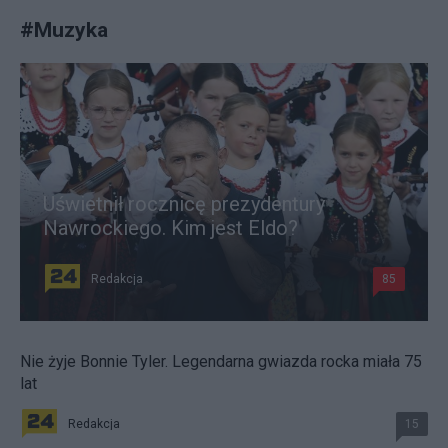
#
Muzyka
Uświetnił rocznicę prezydentury
Nawrockiego. Kim jest Eldo?
Redakcja
85
Nie żyje Bonnie Tyler. Legendarna gwiazda rocka miała 75
lat
Redakcja
15