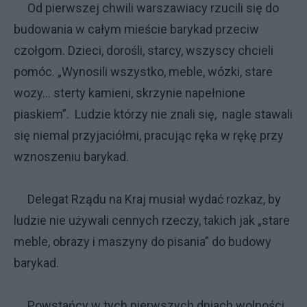
Od pierwszej chwili warszawiacy rzucili się do
budowania w całym mieście barykad przeciw
czołgom. Dzieci, dorośli, starcy, wszyscy chcieli
pomóc. „Wynosili wszystko, meble, wózki, stare
wozy... sterty kamieni, skrzynie napełnione
piaskiem”. Ludzie którzy nie znali się, nagle stawali
się niemal przyjaciółmi, pracując ręka w rękę przy
wznoszeniu barykad.
Delegat Rządu na Kraj musiał wydać rozkaz, by
ludzie nie używali cennych rzeczy, takich jak „stare
meble, obrazy i maszyny do pisania” do budowy
barykad.
Powstańcy w tych pierwszych dniach wolności