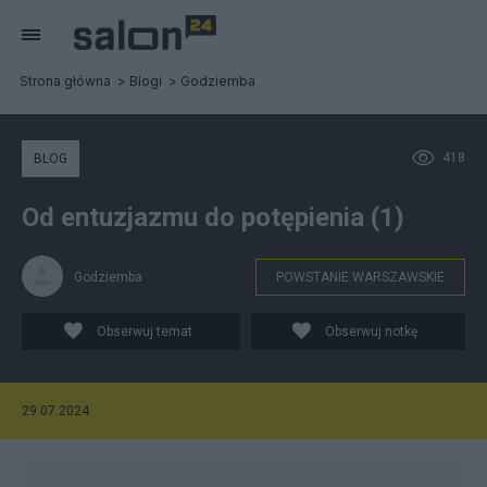
Strona główna
Blogi
Godziemba
418
BLOG
Od entuzjazmu do potępienia (1)
Godziemba
POWSTANIE WARSZAWSKIE
Obserwuj temat
Obserwuj notkę
29.07.2024