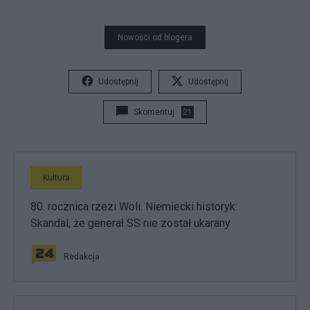
Nowości od blogera
Udostępnij
Udostępnij
Skomentuj
21
Kultura
80. rocznica rzezi Woli. Niemiecki historyk:
Skandal, że generał SS nie został ukarany
Redakcja