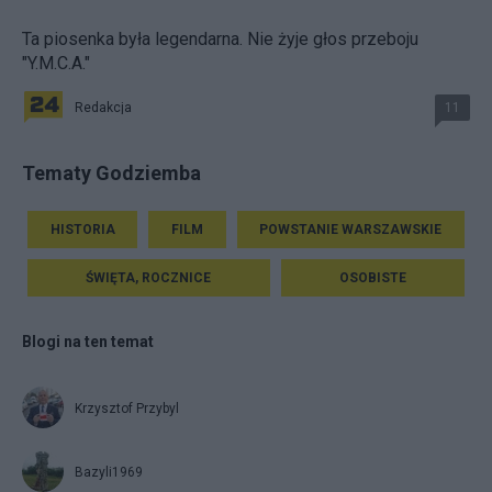
Ta piosenka była legendarna. Nie żyje głos przeboju
"Y.M.C.A."
Redakcja
11
Tematy Godziemba
HISTORIA
FILM
POWSTANIE WARSZAWSKIE
ŚWIĘTA, ROCZNICE
OSOBISTE
Blogi na ten temat
Krzysztof Przybyl
Bazyli1969