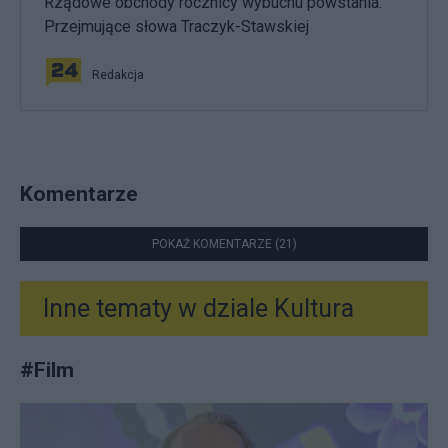
Rządowe obchody rocznicy wybuchu powstania.
Przejmujące słowa Traczyk-Stawskiej
Redakcja
Komentarze
POKAŻ KOMENTARZE (21)
Inne tematy w dziale
Kultura
#
Film