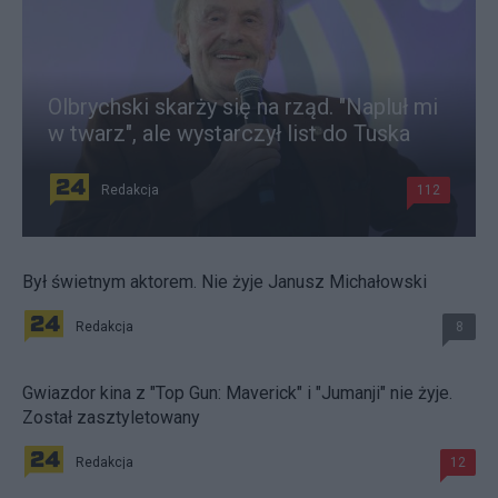
Olbrychski skarży się na rząd. "Napluł mi
w twarz", ale wystarczył list do Tuska
Redakcja
112
Był świetnym aktorem. Nie żyje Janusz Michałowski
Redakcja
8
Gwiazdor kina z "Top Gun: Maverick" i "Jumanji" nie żyje.
Został zasztyletowany
Redakcja
12