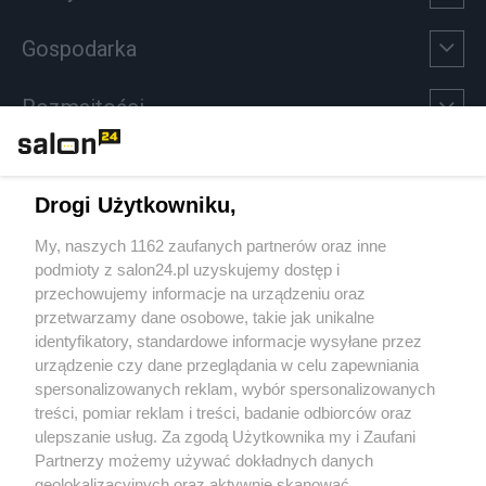
Gospodarka
Rozmaitości
Technologie
Drogi Użytkowniku,
Sport
My, naszych 1162 zaufanych partnerów oraz inne
podmioty z salon24.pl uzyskujemy dostęp i
Społeczeństwo
przechowujemy informacje na urządzeniu oraz
przetwarzamy dane osobowe, takie jak unikalne
Kultura
identyfikatory, standardowe informacje wysyłane przez
urządzenie czy dane przeglądania w celu zapewniania
spersonalizowanych reklam, wybór spersonalizowanych
treści, pomiar reklam i treści, badanie odbiorców oraz
ulepszanie usług. Za zgodą Użytkownika my i Zaufani
X
Facebook
Instagram
Youtube
Partnerzy możemy używać dokładnych danych
geolokalizacyjnych oraz aktywnie skanować