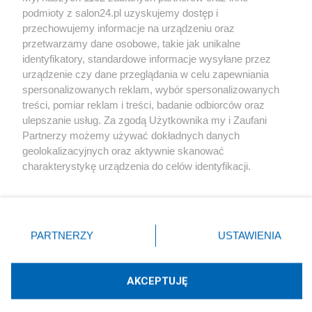
podmioty z salon24.pl uzyskujemy dostęp i
Społeczeństwo
przechowujemy informacje na urządzeniu oraz
przetwarzamy dane osobowe, takie jak unikalne
Kultura
identyfikatory, standardowe informacje wysyłane przez
urządzenie czy dane przeglądania w celu zapewniania
spersonalizowanych reklam, wybór spersonalizowanych
treści, pomiar reklam i treści, badanie odbiorców oraz
ulepszanie usług. Za zgodą Użytkownika my i Zaufani
X
Facebook
Instagram
Youtube
Partnerzy możemy używać dokładnych danych
geolokalizacyjnych oraz aktywnie skanować
charakterystykę urządzenia do celów identyfikacji.
Web Content Media sp. z o. o. © 2022
Ponieważ cenimy Twoją prywatność, prosimy o zgodę na
korzystanie z tych technologii poprzez kliknięcie
„Akceptuję”. Zgoda jest dobrowolna i zawsze możesz ją
Pomoc
O nas
Praca
Reklama
Kontakt
zmienić/wycofać klikając przycisk ustawień prywatności
PARTNERZY
USTAWIENIA
znajdujący się w lewym dolnym rogu strony
. Niektóre
rodzaje przetwarzania danych nie wymagają zgody
użytkownika, ale masz prawo sprzeciwić się takiemu
AKCEPTUJĘ
przetwarzaniu. Preferencje będą miały zastosowania tylko
Technologię dostarcza:
W3media.pl
na tej witrynie.