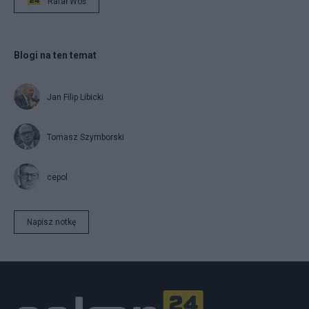
Rafał Woś
Blogi na ten temat
Jan Filip Libicki
Tomasz Szymborski
cepol
Napisz notkę