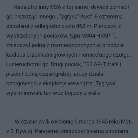
Nazajutrz inny M26 z tej samej dywizji pomścił
go, niszcząc innego „Tygrysa” Ausf. E czterema
strzałami z odległości około 860 m. Pierwszy z
wystrzelonych pocisków, typu M304 HVAP-T,
zniszczył jedną z rozmieszczonych w przodzie
kadłuba przekładni głównych niemieckiego czołgu,
i unieruchomił go. Drugi pocisk, T33 AP-T, trafił i
przebił dolną część grubej tarczy działa
czołgowego, a eksplozja wewnątrz „Tygrysa”
wyeliminowała ten wóz bojowy z walki.
W czasie walk o Kolonię 6 marca 1945 roku M26
z 3. Dywizji Pancernej zniszczył trzema strzałami