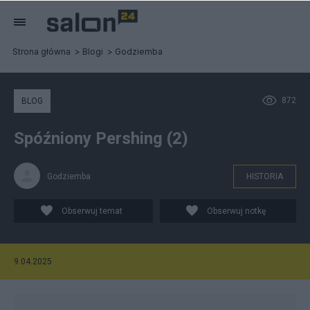
Strona główna
Blogi
Godziemba
872
BLOG
Spóźniony Pershing (2)
Godziemba
HISTORIA
Obserwuj temat
Obserwuj notkę
9.04.2025