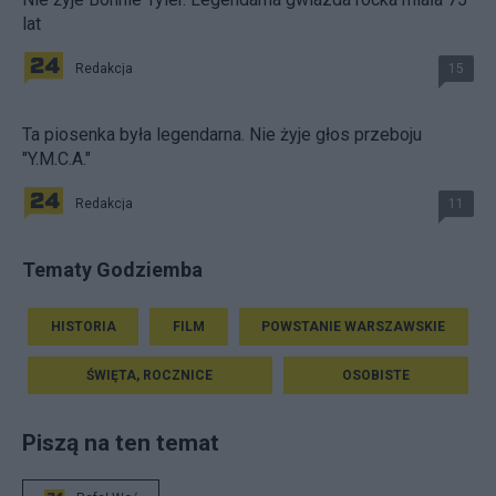
lat
Redakcja
15
Ta piosenka była legendarna. Nie żyje głos przeboju
"Y.M.C.A."
Redakcja
11
Tematy Godziemba
HISTORIA
FILM
POWSTANIE WARSZAWSKIE
ŚWIĘTA, ROCZNICE
OSOBISTE
Piszą na ten temat