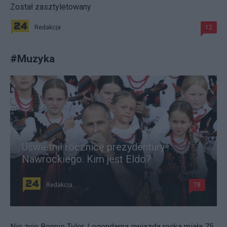
Został zasztyletowany
Redakcja
12
#
Muzyka
Uświetnił rocznicę prezydentury
Nawrockiego. Kim jest Eldo?
Redakcja
78
Nie żyje Bonnie Tyler. Legendarna gwiazda rocka miała 75