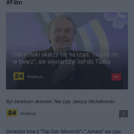
#
Film
Olbrychski skarży się na rząd. "Napluł mi
w twarz", ale wystarczył list do Tuska
Redakcja
80
Był świetnym aktorem. Nie żyje Janusz Michałowski
Redakcja
8
Gwiazdor kina z "Top Gun: Maverick" i "Jumanji" nie żyje.