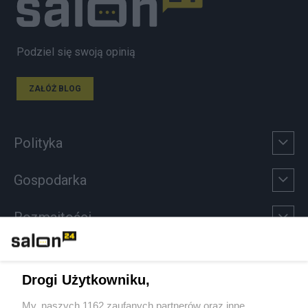
Podziel się swoją opinią
ZAŁÓŻ BLOG
Polityka
Gospodarka
Rozmaitości
Technologie
Drogi Użytkowniku,
Sport
My, naszych 1162 zaufanych partnerów oraz inne