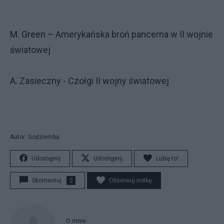
M. Green – Amerykańska broń pancerna w II wojnie
światowej
A. Zasieczny - Czołgi II wojny światowej
Autor: Godziemba
Udostępnij
Udostępnij
Lubię to!
Skomentuj
2
Obserwuj notkę
O mnie