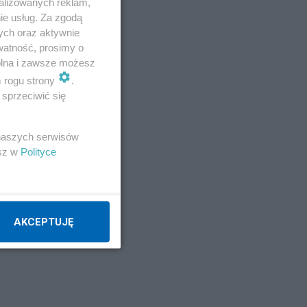
alizowanych reklam,
ie usług. Za zgodą
ych oraz aktywnie
watność, prosimy o
wolna i zawsze możesz
m rogu strony
.
sprzeciwić się
 naszych serwisów
esz w
Polityce
AKCEPTUJĘ