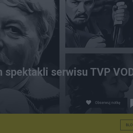
 spektakli serwisu TVP VOD
Obserwuj notkę
BLO