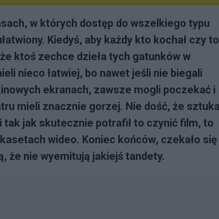
zasach, w których dostęp do wszelkiego typu
ułatwiony. Kiedyś, aby każdy kto kochał czy to
o, że ktoś zechce dzieła tych gatunków w
i nieco łatwiej, bo nawet jeśli nie biegali
kinowych ekranach, zawsze mogli poczekać i
tru mieli znacznie gorzej. Nie dość, że sztuk
 tak jak skutecznie potrafił to czynić film, to
a kasetach wideo. Koniec końców, czekało się
, że nie wyemitują jakiejś tandety.