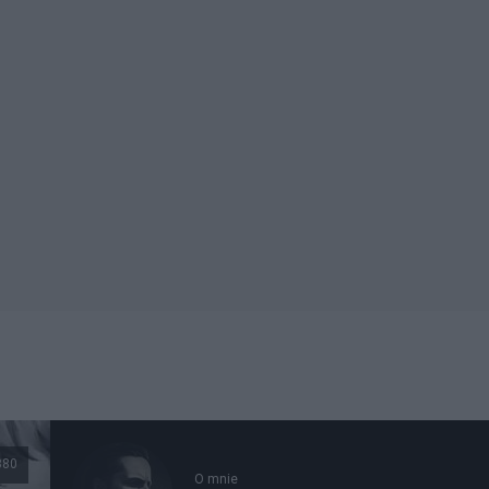
380
O mnie