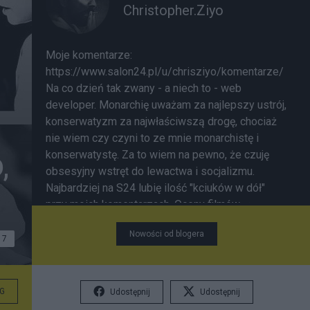
Christopher.Ziyo
Moje komentarze:
https://www.salon24.pl/u/chrisziyo/komentarze/
Na co dzień tak zwany - a niech to - web
developer. Monarchię uważam za najlepszy ustrój,
konserwatyzm za najwłaściwszą drogę, chociaż
nie wiem czy czyni to ze mnie monarchistę i
konserwatystę. Za to wiem na pewno, że czuję
,
obsesyjny wstręt do lewactwa i socjalizmu.
Najbardziej na S24 lubię ilość "kciuków w dół"
przy moich komentarzach. Oceny filmów ⤑
https://ziyocinema.top
Jeśli Twoje komentarze
Nowości od blogera
ukrywa filtr S24, podlegają one znacznie
7
surowszym regułom w kontekście ewentualnej ich
moderacji. Staraj się być merytoryczny, bo za
prymitywne wyskoki poleci ban.
G
Udostępnij
Udostępnij