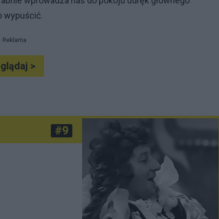
rabnie wprowadza nas do pokoju udręk głównego
o wypuścić.
Reklama
glądaj >
#9