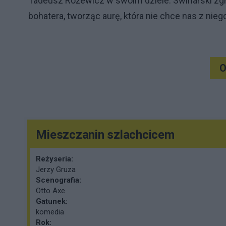
Tadeusz Różewicz w swoim dziele. Swinarski zg
bohatera, tworząc aurę, która nie chce nas z nieg
O
Mieszczanin szlachcicem
Reżyseria:
Jerzy Gruza
Scenografia:
Otto Axe
Gatunek:
komedia
Rok: