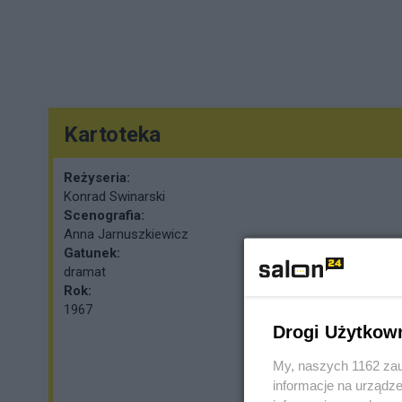
Kartoteka
Reżyseria:
Konrad Swinarski
Scenografia:
Anna Jarnuszkiewicz
Gatunek:
dramat
Rok:
1967
Drogi Użytkow
My, naszych 1162 zau
informacje na urządze