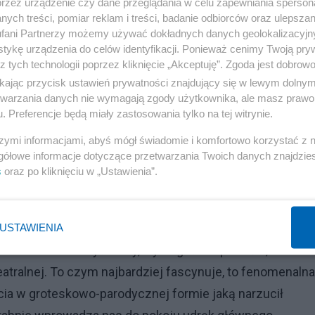
przez urządzenie czy dane przeglądania w celu zapewniania sperson
otnicki, Zbigniew
ych treści, pomiar reklam i treści, badanie odbiorców oraz ulepszan
fani Partnerzy możemy używać dokładnych danych geolokalizacyjn
tykę urządzenia do celów identyfikacji. Ponieważ cenimy Twoją pry
z tych technologii poprzez kliknięcie „Akceptuję”. Zgoda jest dobro
o tym samym tytule, przeniesiona na deski teatru
ikając przycisk ustawień prywatności znajdujący się w lewym dolny
otrafią przekonać oglądającego, że spektakl będzie
etwarzania danych nie wymagają zgody użytkownika, ale masz prawo 
. Preferencje będą miały zastosowania tylko na tej witrynie.
ym pokoju, którego wnętrze zdaje się symbolizować
tym stanem psychicznym głównego bohatera. Ten
szymi informacjami, abyś mógł świadomie i komfortowo korzystać z
gółowe informacje dotyczące przetwarzania Twoich danych znajdzi
c idealnie wpisuje się w to, co w kolejnych aktach tej
s
oraz po kliknięciu w „Ustawienia”.
d samego początku mamy także kontakt z
ły Tadeusz Łomnicki, który wydaje się być stworzony do
dramatu Różewicza, ale również inni, mniej lub bardziej
USTAWIENIA
ktakl może nie być łatwy, wymagać cierpliwości, ale
tralnej. To czym najbardziej fascynuje, to fenomenalna
ięcia w groteskowo-parodycznej formie jaką narzucił