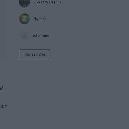
Łukasz Warzecha
Zbyszek
ed-al.ward
Napisz notkę
ać
oich