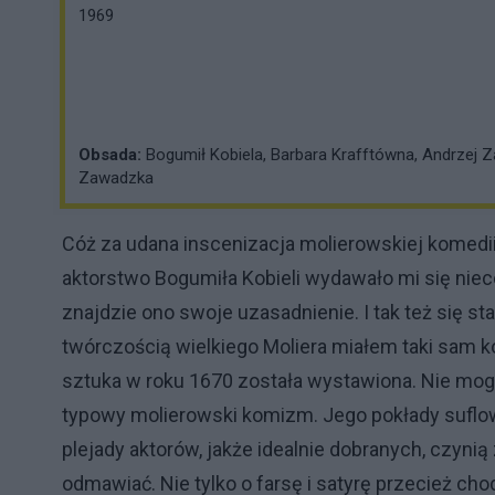
1969
Obsada:
Bogumił Kobiela, Barbara Krafftówna, Andrzej Z
Zawadzka
Cóż za udana inscenizacja molierowskiej komed
aktorstwo Bogumiła Kobieli wydawało mi się niec
znajdzie ono swoje uzasadnienie. I tak też się st
twórczością wielkiego Moliera miałem taki sam ko
sztuka w roku 1670 została wystawiona. Nie mogł
typowy molierowski komizm. Jego pokłady sufl
plejady aktorów, jakże idealnie dobranych, czynią
odmawiać. Nie tylko o farsę i satyrę przecież ch