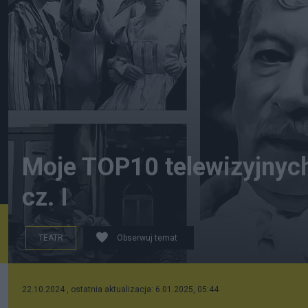
Moje TOP10 telewizyjnych
cz. I
TEATR
Obserwuj temat
Kolaż kadrów spektakli telewizyjnych
22.10.2024 , ostatnia aktualizacja: 6.01.2025, 05:44