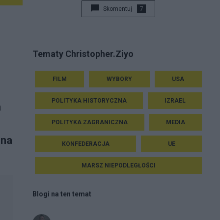
Skomentuj
7
Tematy Christopher.Ziyo
FILM
WYBORY
USA
POLITYKA HISTORYCZNA
IZRAEL
a
POLITYKA ZAGRANICZNA
MEDIA
 na
KONFEDERACJA
UE
MARSZ NIEPODLEGŁOŚCI
Blogi na ten temat