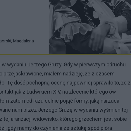
aorski, Magdalena
ii w wydaniu Jerzego Gruzy. Gdy w pierwszym odruchu
o przejaskrawione, miałem nadzieję, że z czasem
ało. Tę dość pochopną ocenę najpewniej sprawiło to, że z
ntakt jak z Ludwikiem XIV, na zlecenie którego ów
em zatem od razu celnie pojąć formy, jaką narzuca
owane nam przez Jerzego Gruzę w wydaniu wyśmienitej
 z tej aranżacji widowisko, którego grzechem jest sobie
odzi, gdy mamy do czynienia ze sztuką spod pióra