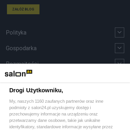
ZAŁÓŻ BLOG
Polityka
Gospodarka
Rozmaitości
Technologie
Drogi Użytkowniku,
Sport
My, naszych 1160 zaufanych partnerów oraz inne
podmioty z salon24.pl uzyskujemy dostęp i
Społeczeństwo
przechowujemy informacje na urządzeniu oraz
przetwarzamy dane osobowe, takie jak unikalne
Kultura
identyfikatory, standardowe informacje wysyłane przez