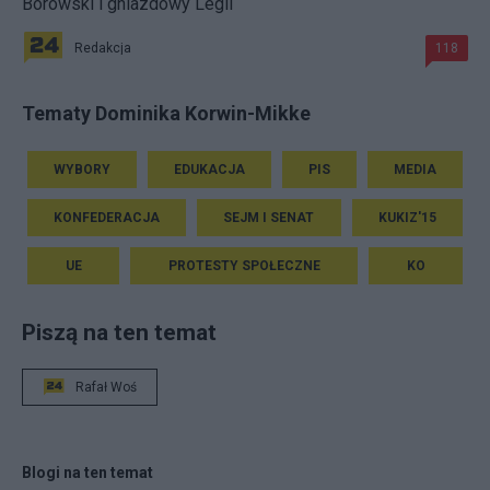
Borowski i gniazdowy Legii
Redakcja
118
Tematy Dominika Korwin-Mikke
WYBORY
EDUKACJA
PIS
MEDIA
KONFEDERACJA
SEJM I SENAT
KUKIZ'15
UE
PROTESTY SPOŁECZNE
KO
Piszą na ten temat
Rafał Woś
Blogi na ten temat