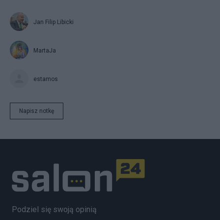
Jan Filip Libicki
MartaJa
estamos
Napisz notkę
Podziel się swoją opinią