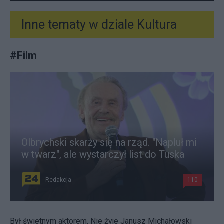
Inne tematy w dziale
Kultura
#
Film
Olbrychski skarży się na rząd. "Napluł mi
w twarz", ale wystarczył list do Tuska
Redakcja
110
Był świetnym aktorem. Nie żyje Janusz Michałowski