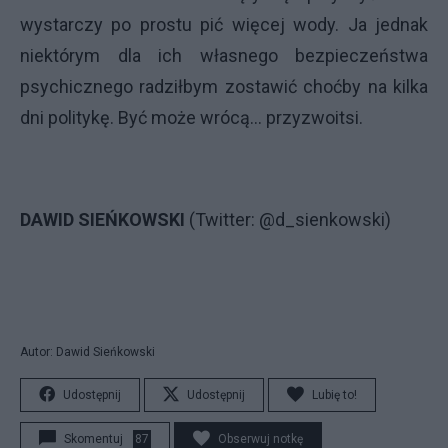
wystarczy po prostu pić więcej wody. Ja jednak
niektórym dla ich własnego bezpieczeństwa
psychicznego radziłbym zostawić choćby na kilka
dni politykę. Być może wrócą… przyzwoitsi.
DAWID SIEŃKOWSKI
(Twitter: @d_sienkowski)
Autor: Dawid Sieńkowski
Udostępnij
Udostępnij
Lubię to!
Skomentuj
87
Obserwuj notkę