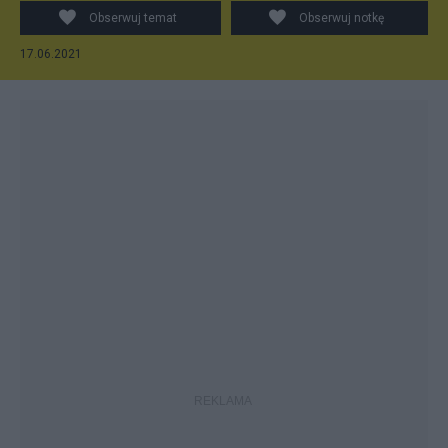
Fot.: PAP
Obserwuj temat
Obserwuj notkę
17.06.2021