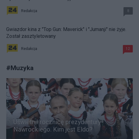
Redakcja
8
Gwiazdor kina z "Top Gun: Maverick" i "Jumanji" nie żyje.
Został zasztyletowany
Redakcja
12
#
Muzyka
Uświetnił rocznicę prezydentury
Nawrockiego. Kim jest Eldo?