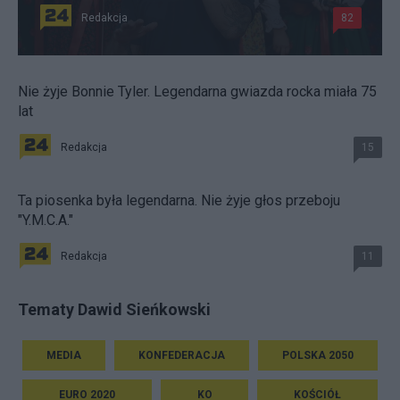
Redakcja
82
Nie żyje Bonnie Tyler. Legendarna gwiazda rocka miała 75
lat
Redakcja
15
Ta piosenka była legendarna. Nie żyje głos przeboju
"Y.M.C.A."
Redakcja
11
Tematy Dawid Sieńkowski
MEDIA
KONFEDERACJA
POLSKA 2050
EURO 2020
KO
KOŚCIÓŁ