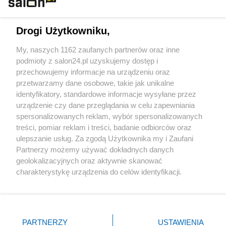
Technologie
Drogi Użytkowniku,
Sport
My, naszych 1162 zaufanych partnerów oraz inne
podmioty z salon24.pl uzyskujemy dostęp i
Społeczeństwo
przechowujemy informacje na urządzeniu oraz
przetwarzamy dane osobowe, takie jak unikalne
Kultura
identyfikatory, standardowe informacje wysyłane przez
urządzenie czy dane przeglądania w celu zapewniania
spersonalizowanych reklam, wybór spersonalizowanych
treści, pomiar reklam i treści, badanie odbiorców oraz
ulepszanie usług. Za zgodą Użytkownika my i Zaufani
X
Facebook
Instagram
Youtube
Partnerzy możemy używać dokładnych danych
geolokalizacyjnych oraz aktywnie skanować
charakterystykę urządzenia do celów identyfikacji.
Web Content Media sp. z o. o. © 2022
Ponieważ cenimy Twoją prywatność, prosimy o zgodę na
korzystanie z tych technologii poprzez kliknięcie
„Akceptuję”. Zgoda jest dobrowolna i zawsze możesz ją
Pomoc
O nas
Praca
Reklama
Kontakt
zmienić/wycofać klikając przycisk ustawień prywatności
PARTNERZY
USTAWIENIA