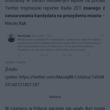
chociażby w swoim niedawnym wpisie na portalu
Twitter trójmiejski reporter Radia ZET
znanego z
cenzurowania kandydata na prezydenta miasta
–
Maciej Bąk.
Screen: Twitter
Źródło
cytatu:
https://twitter.com/MaciejBk1/status/14048
55140121821187
Reklama
W czerwcu w Polsce zaczęły się upały. Być może