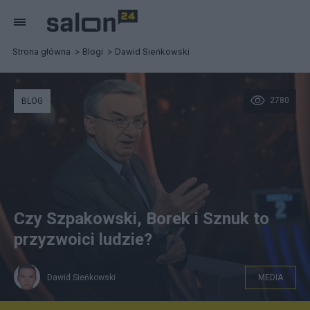
Strona główna
Blogi
Dawid Sieńkowski
2780
BLOG
Czy Szpakowski, Borek i Sznuk to
przyzwoici ludzie?
Dawid Sieńkowski
MEDIA
Tadeusz Sznuk - prowadzący teleturniej "1 z 10" w TVP.