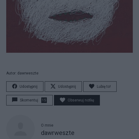
Autor: dawrweszte
Udostępnij
Udostępnij
Lubię to!
Skomentuj
15
Obserwuj notkę
O mnie
dawrweszte