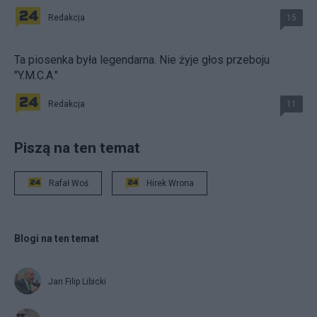
Redakcja
15
Ta piosenka była legendarna. Nie żyje głos przeboju
"Y.M.C.A."
Redakcja
11
Piszą na ten temat
Rafał Woś
Hirek Wrona
Blogi na ten temat
Jan Filip Libicki