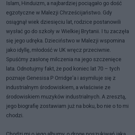
Islam, Hinduizm, a najbardziej pociągało go dość
egzotyczne w Malezji Chrześcijaństwo. Gdy
osiągnął wiek dziesięciu lat, rodzice postanowili
wysłać go do szkoły w Wielkiej Brytanii. I tu zaczęła
się jego udręka. Dzieciństwo w Malezji wspomina
jako idyllę, młodość w UK wręcz przeciwnie.
Spuśćmy zasłonę milczenia na jego szczenięce
lata. Odnotujmy fakt, że pod koniec lat 70 – tych
poznaje Genesisa P Orridge'a i asymiluje się z
industrialnym środowiskiem, a właściwie ze
środowiskiem muzyków industrialnych. A zresztą,
jego biografię zostawiam już na boku, bo nie o to mi
chodzi.
Chodzi mi o jego albumy, o drogę poszukiwań jaką