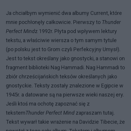
Ja chciałbym wymienić dwa albumy Current, które
mnie pochłonęły całkowicie. Pierwszy to
Thunder
Perfect Mind
z 1992r. Płyta pod wpływem lektury
tekstu, a właściwie wiersza o tym samym tytule
(po polsku jest to Grom czyli Perfekcyjny Umysł).
Jest to tekst określany jako gnostycki, a stanowi on
fragment biblioteki Nag Hammadi. Nag Hammadi to
zbiór chrześcijańskich teksów określanych jako
gnostyckie. Teksty zostały znalezione w Egipcie w
1945r. a datowane są na pierwsze wieki naszej ery.
Jeśli ktoś ma ochotę zapoznać się z
tekstem
Thunder Perfect Mind
zapraszam
tutaj
.
Tekst wywarł takie wrażenie na Davidzie Tibecie, że
powstał z tego cały album. Tekstem i albumem