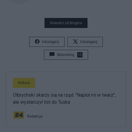
Nowości od blogera
Udostępnij
Udostępnij
Skomentuj
15
Kultura
Olbrychski skarży się na rząd. "Napluł mi w twarz",
ale wystarczył list do Tuska
Redakcja