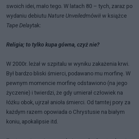
swoich idei, mało tego. W latach 80 – tych, zaraz po
wydaniu debiutu
Nature Unveiled
mówił w książce
Tape Delay
tak:
Religia; to tylko kupa gówna, czyż nie?
W 2000r. leżał w szpitalu w wyniku zakażenia krwi.
Był bardzo bliski śmierci, podawano mu morfinę. W
pewnym momencie morfinę odstawiono (na jego
życzenie) i twierdzi, że gdy umierał człowiek na
łóżku obok, ujrzał anioła śmierci. Od tamtej pory za
każdym razem opowiada o Chrystusie na białym
koniu, apokalipsie itd.