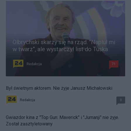
Olbrychski skarży się na rząd. "Napluł mi
w twarz", ale wystarczył list do Tuska
Redakcja
71
Był świetnym aktorem. Nie żyje Janusz Michałowski
Redakcja
8
Gwiazdor kina z "Top Gun: Maverick" i "Jumanji" nie żyje.
Został zasztyletowany