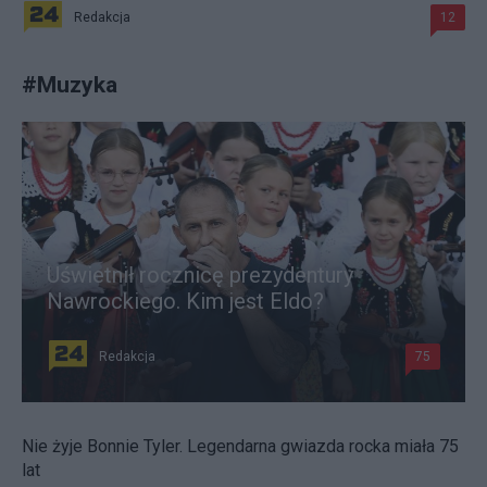
Redakcja
12
#
Muzyka
Uświetnił rocznicę prezydentury
Nawrockiego. Kim jest Eldo?
Redakcja
75
Nie żyje Bonnie Tyler. Legendarna gwiazda rocka miała 75
lat