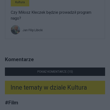
Kultura
Czy Miłosz Kłeczek będzie prowadził program
nago?
Jan Filip Libicki
Komentarze
POKAŻ KOMENTARZE (15)
Inne tematy w dziale
Kultura
#
Film