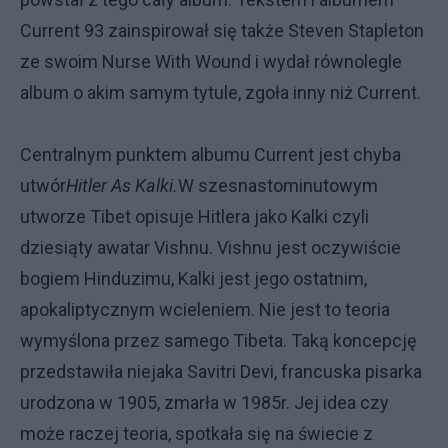
Current 93 zainspirował się także Steven Stapleton
ze swoim Nurse With Wound i wydał równolegle
album o akim samym tytule, zgoła inny niż Current.
Centralnym punktem albumu Current jest chyba
utwór
Hitler As Kalki.
W szesnastominutowym
utworze Tibet opisuje Hitlera jako Kalki czyli
dziesiąty awatar Vishnu. Vishnu jest oczywiście
bogiem Hinduzimu, Kalki jest jego ostatnim,
apokaliptycznym wcieleniem. Nie jest to teoria
wymyślona przez samego Tibeta. Taką
koncepcję
przedstawiła niejaka Savitri Devi, francuska pisarka
urodzona w 1905, zmarła w 1985r. Jej idea czy
może raczej teoria, spotkała się na świecie z