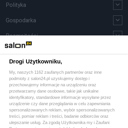
Polityka
Gospodarka
Rozmaitości
Technologie
Drogi Użytkowniku,
Sport
My, naszych 1162 zaufanych partnerów oraz inne
podmioty z salon24.pl uzyskujemy dostęp i
Społeczeństwo
przechowujemy informacje na urządzeniu oraz
przetwarzamy dane osobowe, takie jak unikalne
Kultura
identyfikatory, standardowe informacje wysyłane przez
urządzenie czy dane przeglądania w celu zapewniania
spersonalizowanych reklam, wybór spersonalizowanych
treści, pomiar reklam i treści, badanie odbiorców oraz
ulepszanie usług. Za zgodą Użytkownika my i Zaufani
X
Facebook
Instagram
Youtube