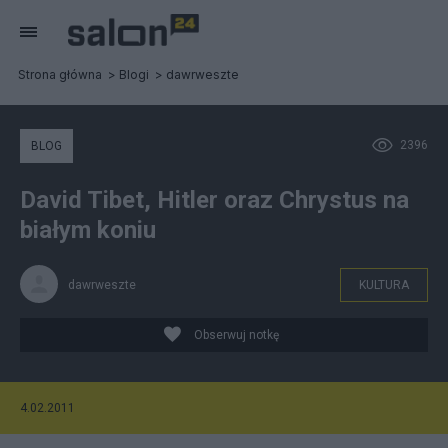
Strona główna
Blogi
dawrweszte
2396
BLOG
David Tibet, Hitler oraz Chrystus na
białym koniu
dawrweszte
KULTURA
Obserwuj notkę
4.02.2011