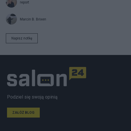
report
Marcin B. Brixen
Napisz notkę
Podziel się swoją opinią
ZAŁÓŻ BLOG