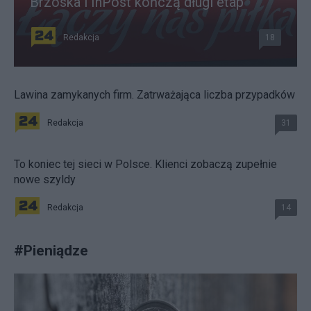
Brzoska i InPost kończą długi etap
Redakcja
18
Lawina zamykanych firm. Zatrważająca liczba przypadków
Redakcja
31
To koniec tej sieci w Polsce. Klienci zobaczą zupełnie
nowe szyldy
Redakcja
14
#
Pieniądze