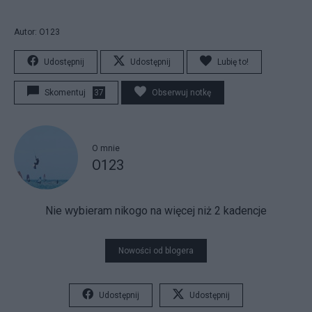
Autor: O123
Udostępnij
Udostępnij
Lubię to!
Skomentuj
37
Obserwuj notkę
O mnie
O123
Nie wybieram nikogo na więcej niż 2 kadencje
Nowości od blogera
Udostępnij
Udostępnij