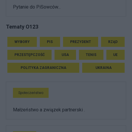
Pytanie do PiSowców...
Tematy O123
WYBORY
PIS
PREZYDENT
RZĄD
PRZESTĘPCZOŚĆ
USA
TENIS
UE
POLITYKA ZAGRANICZNA
UKRAINA
Społeczeństwo
Małżeństwo a związek partnerski .