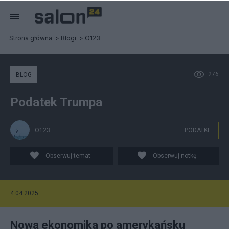
Strona główna
Blogi
O123
276
BLOG
Podatek Trumpa
O123
PODATKI
Obserwuj temat
Obserwuj notkę
4.04.2025
Nowa ekonomika po amerykańsku