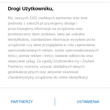
Drogi Użytkowniku,
Sport
My, naszych 1162 zaufanych partnerów oraz inne
podmioty z salon24.pl uzyskujemy dostęp i
Społeczeństwo
przechowujemy informacje na urządzeniu oraz
przetwarzamy dane osobowe, takie jak unikalne
Kultura
identyfikatory, standardowe informacje wysyłane przez
urządzenie czy dane przeglądania w celu zapewniania
spersonalizowanych reklam, wybór spersonalizowanych
treści, pomiar reklam i treści, badanie odbiorców oraz
ulepszanie usług. Za zgodą Użytkownika my i Zaufani
X
Facebook
Instagram
Youtube
Partnerzy możemy używać dokładnych danych
geolokalizacyjnych oraz aktywnie skanować
charakterystykę urządzenia do celów identyfikacji.
Web Content Media sp. z o. o. © 2022
Ponieważ cenimy Twoją prywatność, prosimy o zgodę na
korzystanie z tych technologii poprzez kliknięcie
„Akceptuję”. Zgoda jest dobrowolna i zawsze możesz ją
Pomoc
O nas
Praca
Reklama
Kontakt
zmienić/wycofać klikając przycisk ustawień prywatności
PARTNERZY
USTAWIENIA
znajdujący się w lewym dolnym rogu strony
. Niektóre