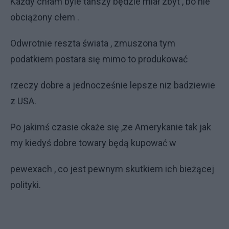
Każdy chłam byle tańszy będzie miał zbyt , bo nie
obciążony cłem .
Odwrotnie reszta świata , zmuszona tym
podatkiem postara się mimo to produkować
rzeczy dobre a jednocześnie lepsze niz badziewie
z USA.
Po jakimś czasie okaże się ,ze Amerykanie tak jak
my kiedyś dobre towary będą kupować w
pewexach , co jest pewnym skutkiem ich bieżącej
polityki.