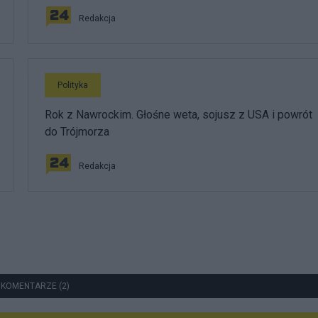
Redakcja
Polityka
Rok z Nawrockim. Głośne weta, sojusz z USA i powrót
do Trójmorza
Redakcja
 KOMENTARZE (2)