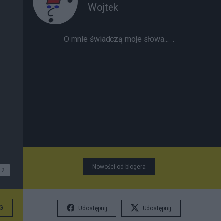
Wojtek
O mnie świadczą moje słowa...
.
Nowości od blogera
2
G
Udostępnij
Udostępnij