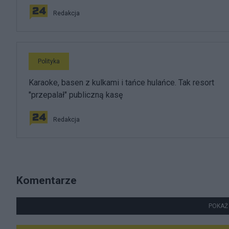
Redakcja
Polityka
Karaoke, basen z kulkami i tańce hulańce. Tak resort
"przepalał" publiczną kasę
Redakcja
Komentarze
POKAŻ