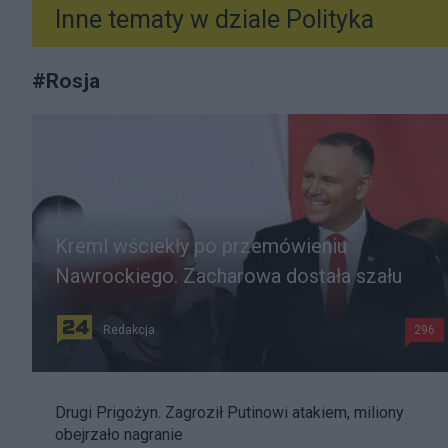
Inne tematy w dziale
Polityka
#
Rosja
Kreml wściekły po przemówieniu
Nawrockiego. Zacharowa dostała szału
Redakcja
296
Drugi Prigożyn. Zagroził Putinowi atakiem, miliony
obejrzało nagranie