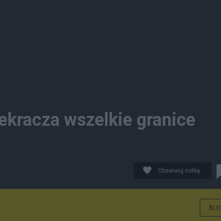
zekracza wszelkie granice
Obserwuj notkę
BLO