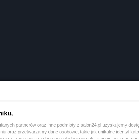
niku,
fanych partnerów oraz inne podmioty z salon24.pl uzyskujemy dost
niu oraz przetwarzamy dane osobowe, takie jak unikalne identyfikat
przez urządzenie czy dane przeglądania w celu zapewniania sperson