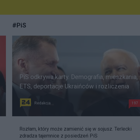
#
PiS
PiS odkrywa karty. Demografia, mieszkania,
ETS, deportacje Ukraińców i rozliczenia
Redakcja
197
Rozłam, który może zamienić się w sojusz. Terlecki
zdradza tajemnice z posiedzeń PiS