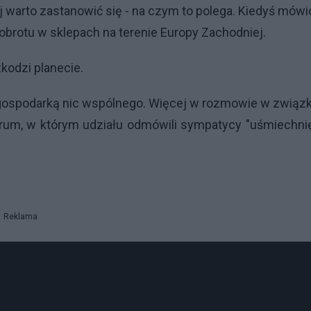
 warto zastanowić się - na czym to polega. Kiedyś mów
brotu w sklepach na terenie Europy Zachodniej.
kodzi planecie.
 z gospodarką nic wspólnego. Więcej w rozmowie w związ
m, w którym udziału odmówili sympatycy "uśmiechnię
Reklama