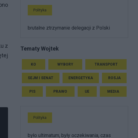
iono
Polityka
brutalne ztrzymanie delegacji z Polski
ku z
Tematy Wojtek
tej
KO
WYBORY
TRANSPORT
SEJM I SENAT
ENERGETYKA
ROSJA
PIS
PRAWO
UE
MEDIA
Polityka
było ultimatum, były oczekiwania, czas