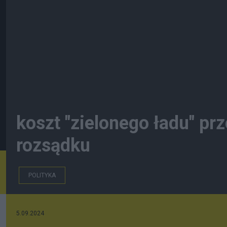
koszt "zielonego ładu" pr
rozsądku
POLITYKA
5.09.2024