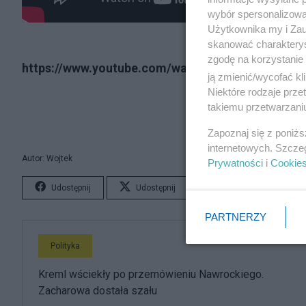
wybór spersonalizowan
Użytkownika my i Zau
skanować charakterys
zgodę na korzystanie 
https://www.youtube.com/watch?v=_Ynf5OU8b7M
ją zmienić/wycofać kl
Niektóre rodzaje prz
takiemu przetwarzaniu
Zapoznaj się z poniż
internetowych. Szcze
Autor: Wojtek
Prywatności
i
Cookie
Udostępnij
Udostępnij
Lubię to!
S
PARTNERZY
Polityka
Kreml wściekły po przemówieniu Nawrockiego.
Zacharowa dostała szału