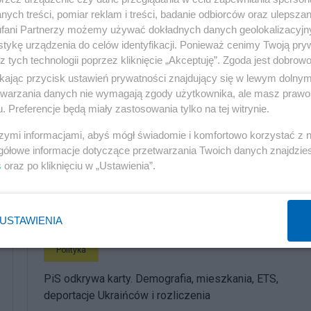
ych treści, pomiar reklam i treści, badanie odbiorców oraz ulepszan
fani Partnerzy możemy używać dokładnych danych geolokalizacyjn
tykę urządzenia do celów identyfikacji. Ponieważ cenimy Twoją pry
z tych technologii poprzez kliknięcie „Akceptuję”. Zgoda jest dobro
ikając przycisk ustawień prywatności znajdujący się w lewym dolny
etwarzania danych nie wymagają zgody użytkownika, ale masz prawo 
. Preferencje będą miały zastosowania tylko na tej witrynie.
szymi informacjami, abyś mógł świadomie i komfortowo korzystać z
gółowe informacje dotyczące przetwarzania Twoich danych znajdzi
s
oraz po kliknięciu w „Ustawienia”.
komentuj
2
Obserwuj notkę
USTAWIENIA
Polityka
PiS odkrywa karty. Demografia, mieszkania, ETS,
deportacje Ukraińców i rozliczenia