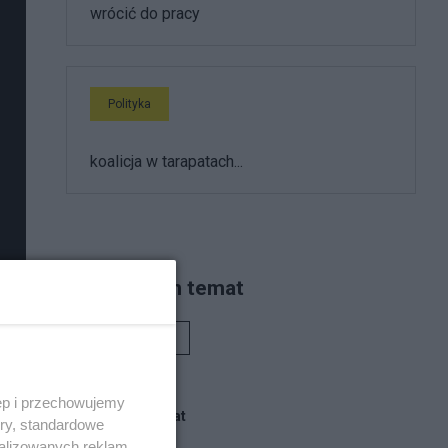
wrócić do pracy
Polityka
koalicja w tarapatach...
Piszą na ten temat
Rafał Woś
ęp i przechowujemy
Blogi na ten temat
ory, standardowe
alizowanych reklam,