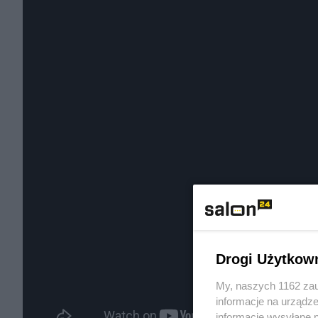
Drogi Użytkow
My, naszych 1162 zau
informacje na urządze
informacje wysyłane 