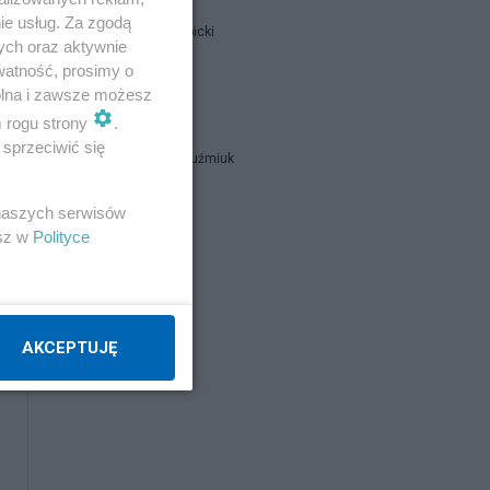
ie usług. Za zgodą
Jan Filip Libicki
ych oraz aktywnie
watność, prosimy o
wolna i zawsze możesz
catrw
m rogu strony
.
sprzeciwić się
Zbigniew Kuźmiuk
 naszych serwisów
Napisz notkę
esz w
Polityce
AKCEPTUJĘ