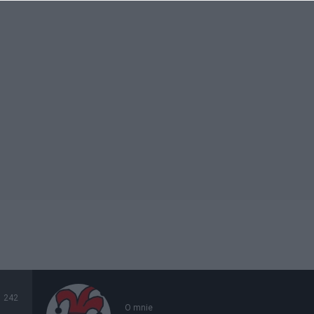
242
O mnie