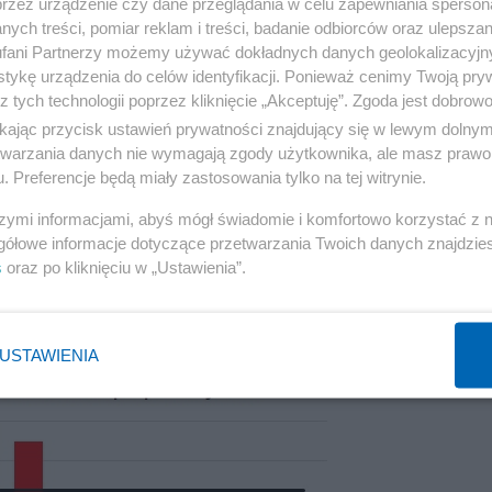
przez urządzenie czy dane przeglądania w celu zapewniania sperson
ych treści, pomiar reklam i treści, badanie odbiorców oraz ulepszan
fani Partnerzy możemy używać dokładnych danych geolokalizacyjn
średnich stanowiskach w relacji do naszego udziału w
tykę urządzenia do celów identyfikacji. Ponieważ cenimy Twoją pry
z tych technologii poprzez kliknięcie „Akceptuję”. Zgoda jest dobro
na średnich wyższych i najwyższych stanowiskach
ikając przycisk ustawień prywatności znajdujący się w lewym dolny
etwarzania danych nie wymagają zgody użytkownika, ale masz prawo 
. Preferencje będą miały zastosowania tylko na tej witrynie.
Reklama
szymi informacjami, abyś mógł świadomie i komfortowo korzystać z
gółowe informacje dotyczące przetwarzania Twoich danych znajdzi
s
oraz po kliknięciu w „Ustawienia”.
USTAWIENIA