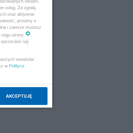
alizowanych reklam,
ie usług. Za zgodą
ych oraz aktywnie
watność, prosimy o
wolna i zawsze możesz
m rogu strony
.
sprzeciwić się
 naszych serwisów
esz w
Polityce
AKCEPTUJĘ