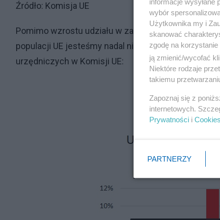
informacje wysyłane 
Źródło: Komisja UE
wybór spersonalizowan
Użytkownika my i Zau
Pomimo wzrostu udziału w zatrudnieniu Polaków na 
skanować charakterys
zgodę na korzystanie 
populacji UE jesteśmy nadal niedoreprezentowani 
ją zmienić/wycofać kl
urzędniczych w Komisji UE:
Niektóre rodzaje prz
takiemu przetwarzaniu
Zapoznaj się z poniż
internetowych. Szcze
Prywatności
i
Cookie
PARTNERZY