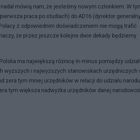
A nadal mówią nam, że jesteśmy nowym członkiem. W ty
ierwsza praca po studiach) do AD16 (dyrektor generaln
że Polacy z odpowiednim doświadczeniem nie mogą trafić
naczy, że przez jeszcze kolejne dwie dekady będziemy
Polska ma największą różnicę in-minus pomiędzy udzia
nich wyższych i najwyższych stanowiskach urzędniczych
od zera tym mniej urzędników w relacji do udziału narod
j zera tym większa nadwyżka urzędników danej narodowoś