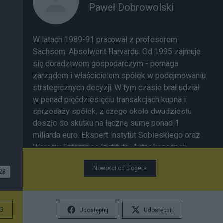
Paweł Dobrowolski
W latach 1989-91 pracował z profesorem
Sachsem. Absolwent Harvardu. Od 1995 zajmuje
się doradztwem gospodarczym - pomaga
zarządom i właścicielom spółek w podejmowaniu
strategicznych decyzji. W tym czasie brał udział
w ponad pięćdziesięciu transakcjach kupna i
sprzedaży spółek, z czego około dwudziestu
doszło do skutku na łączną sumę ponad 1
miliarda euro. Ekspert Instytut Sobieskiego oraz
Warsaw Enterprise Institute. Autor koncepcji
wprowadzenia do polskiego porządku prawnego
Nowości od blogera
Publicznego Wysłuchania. Pomiędzy rokiem
28
2011-2013 prezes Forum Obywatelskiego
Rozwoju, gdzie 10-krotnie zwiększył liczbę
współpracowników oraz po raz pierwszy w
G
Udostępnij
Udostępnij
historii FOR doprowadził do wzrostu środków