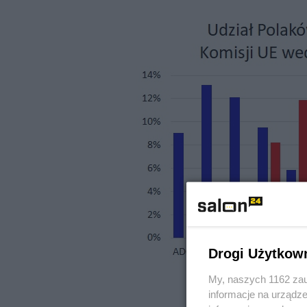
Drogi Użytkow
My, naszych 1162 zau
informacje na urządze