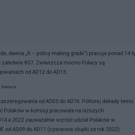
e, dawna „A – policy making grade”) pracuje ponad 14 t
h zaledwie 837. Zwłaszcza mocno Polacy są
gowaniach od AD12 do AD15.
Reklama
 zaszeregowania od AD05 do AD16. Półtorej dekady temu
ść Polaków w komisji pracowała na niższych
14 a 2022 zauważalnie wzrósł udział Polaków w
UE od AD09 do AD11 (czerwone słupki za rok 2022):