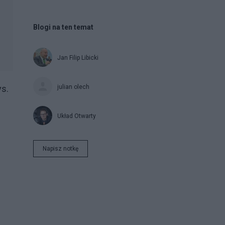
Blogi na ten temat
Jan Filip Libicki
julian olech
ys.
Układ Otwarty
Napisz notkę