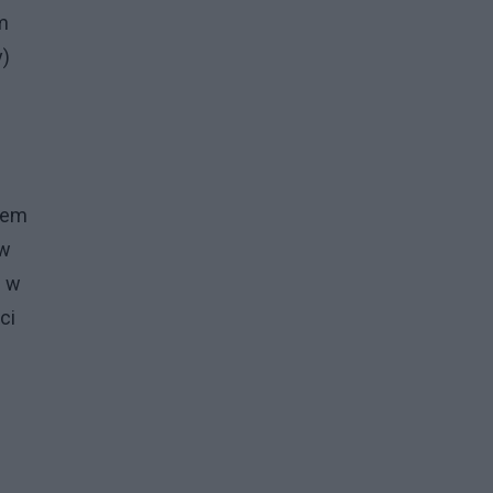
m
y)
łem
 w
u w
ci