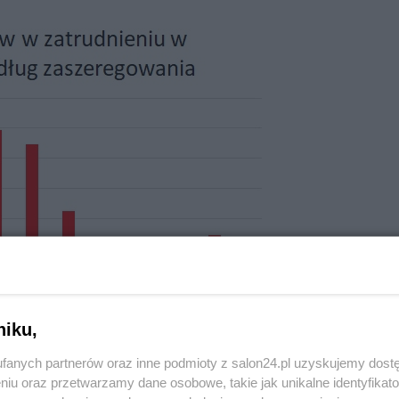
niku,
fanych partnerów oraz inne podmioty z salon24.pl uzyskujemy dost
niu oraz przetwarzamy dane osobowe, takie jak unikalne identyfikat