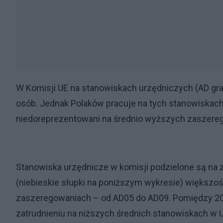
W Komisji UE na stanowiskach urzędniczych (AD grad
osób. Jednak Polaków pracuje na tych stanowiskac
niedoreprezentowani na średnio wyższych zaszere
Stanowiska urzędnicze w komisji podzielone są na
(niebieskie słupki na poniższym wykresie) większo
zaszeregowaniach – od AD05 do AD09. Pomiędzy 20
zatrudnieniu na niższych średnich stanowiskach w 