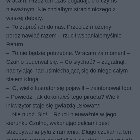
wracam. Przez ten czas pogadajcie o czymś
nieważnym. Nie chciałbym stracić niczego z
waszej debaty.
–
To zaproś ich do nas. Przecież możemy
porozmawiać razem – rzucił wspaniałomyślnie
Return.
–
To nie będzie potrzebne. Wracam za moment –
Czułno poderwał się. – Co słychać? – zagadnął,
nachylając nad uśmiechającą się do niego całym
ciałem Kingą.
–
O, wielki lustrator się pojawił! – zaintonował Igor.
– Powiedz, jak dokonałeś tego piruetu? Wielki
inkwizytor staje się gwiazdą „Słowa”?!
–
Nie nudź. Sio! – Rzucił nieuważnie w jego
kierunku Czułno, wykonując palcami gest
strzepywania pyłu z ramienia. Długo czekał na ten