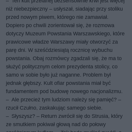
–
Ten kult przelanej bezsensownie krwi jest więcej
niż niebezpieczny – usłyszał, siadając przy stoliku
przed nowym piwem, którego nie zamawiał.
Dopiero po chwili zorientował się, że rozmowa
dotyczy Muzeum Powstania Warszawskiego, które
prawicowe władze Warszawy miały otworzyć za
parę dni. W sześćdziesiątą rocznicę wybuchu
powstania. Obaj rozmówcy zgadzali się, że ma to
służyć politycznym celom prezydenta stolicy, co
samo w sobie było już naganne. Problem był
jednak głębszy. Kult ofiar powstania miał być
fundamentem pod budowę nowego nacjonalizmu.
–
Ale przecież tym ludziom należy się pamięć? –
rzucił Czułno, zaskakując samego siebie.
–
Słyszysz? – Return zwrócił się do Strusia, który
ze smutkiem pokiwał głową nad do połowy