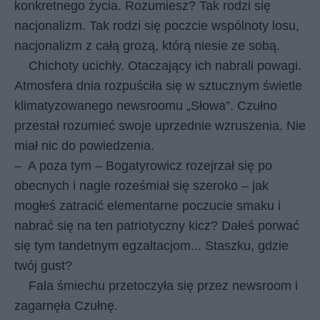
konkretnego życia. Rozumiesz? Tak rodzi się
nacjonalizm. Tak rodzi się poczcie wspólnoty losu,
nacjonalizm z całą grozą, którą niesie ze sobą.
Chichoty ucichły. Otaczający ich nabrali powagi.
Atmosfera dnia rozpuściła się w sztucznym świetle
klimatyzowanego newsroomu „Słowa”. Czułno
przestał rozumieć swoje uprzednie wzruszenia. Nie
miał nic do powiedzenia.
–
A poza tym – Bogatyrowicz rozejrzał się po
obecnych i nagle roześmiał się szeroko – jak
mogłeś zatracić elementarne poczucie smaku i
nabrać się na ten patriotyczny kicz? Dałeś porwać
się tym tandetnym egzaltacjom... Staszku, gdzie
twój gust?
Fala śmiechu przetoczyła się przez newsroom i
zagarnęła Czułnę.