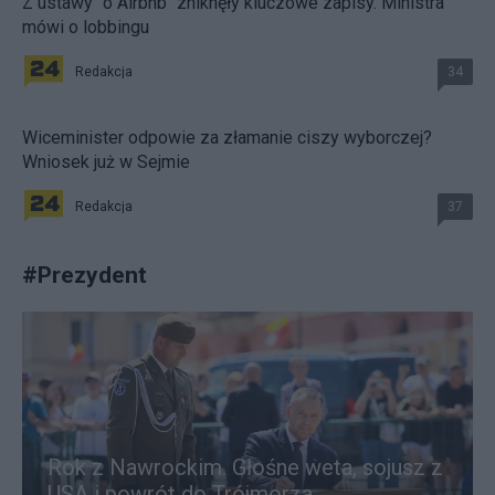
Z ustawy "o Airbnb" zniknęły kluczowe zapisy. Ministra
mówi o lobbingu
Redakcja
34
Wiceminister odpowie za złamanie ciszy wyborczej?
Wniosek już w Sejmie
Redakcja
37
#
Prezydent
Rok z Nawrockim. Głośne weta, sojusz z
USA i powrót do Trójmorza