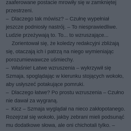
zaaferowane postacie mrowiły się w zamkniętej
przestrzeni.
–
Dlaczego tak mówisz? – Czułnę wypełniał
jeszcze podniosły nastrój. – To niesprawiedliwe.
Ludzie przeżywają to. To... to wzruszające...
Zorientował się, że koledzy redakcyjni zbliżają
się, otaczają ich i patrzą na niego wymieniając
porozumiewawcze uśmiechy.
–
Właśnie! Łatwe wzruszenia – wykrzywił się
Szmaja, spoglądając w kierunku stojących wokoło,
aby usłyszeć potakujące pomruki.
–
Dlaczego łatwe? Po prostu wzruszenia – Czułno
nie dawał za wygraną.
–
Kicz – Szmaja wyglądał na nieco zakłopotanego.
Rozejrzał się wokoło, jakby zebrani mieli podsunąć
mu dodatkowe słowa, ale oni chichotali tylko. –