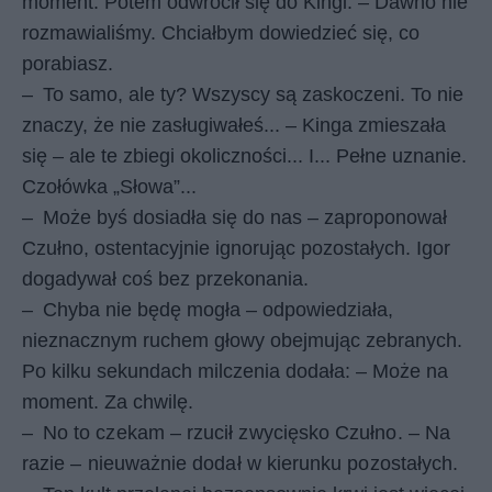
moment. Potem odwrócił się do Kingi. – Dawno nie
rozmawialiśmy. Chciałbym dowiedzieć się, co
porabiasz.
–
To samo, ale ty? Wszyscy są zaskoczeni. To nie
znaczy, że nie zasługiwałeś... – Kinga zmieszała
się – ale te zbiegi okoliczności... I... Pełne uznanie.
Czołówka „Słowa”...
–
Może byś dosiadła się do nas – zaproponował
Czułno, ostentacyjnie ignorując pozostałych. Igor
dogadywał coś bez przekonania.
–
Chyba nie będę mogła – odpowiedziała,
nieznacznym ruchem głowy obejmując zebranych.
Po kilku sekundach milczenia dodała: – Może na
moment. Za chwilę.
–
No to czekam – rzucił zwycięsko Czułno. – Na
razie – nieuważnie dodał w kierunku pozostałych.