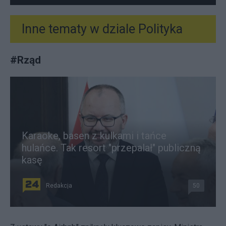
Inne tematy w dziale
Polityka
#
Rząd
Karaoke, basen z kulkami i tańce
hulańce. Tak resort "przepalał" publiczną
kasę
Redakcja
50