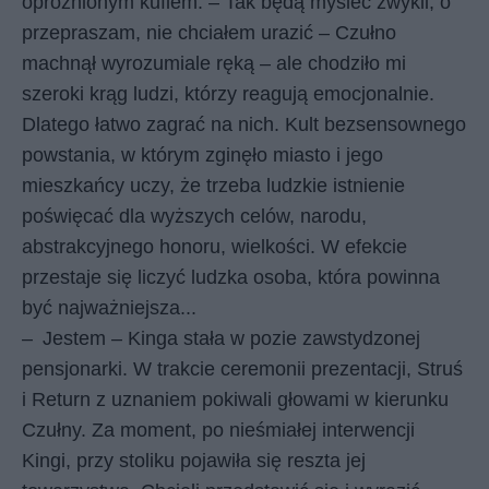
opróżnionym kuflem. – Tak będą myśleć zwykli, o
przepraszam, nie chciałem urazić – Czułno
machnął wyrozumiale ręką – ale chodziło mi
szeroki krąg ludzi, którzy reagują emocjonalnie.
Dlatego łatwo zagrać na nich. Kult bezsensownego
powstania, w którym zginęło miasto i jego
mieszkańcy uczy, że trzeba ludzkie istnienie
poświęcać dla wyższych celów, narodu,
abstrakcyjnego honoru, wielkości. W efekcie
przestaje się liczyć ludzka osoba, która powinna
być najważniejsza...
–
Jestem – Kinga stała w pozie zawstydzonej
pensjonarki. W trakcie ceremonii prezentacji, Struś
i Return z uznaniem pokiwali głowami w kierunku
Czułny. Za moment, po nieśmiałej interwencji
Kingi, przy stoliku pojawiła się reszta jej