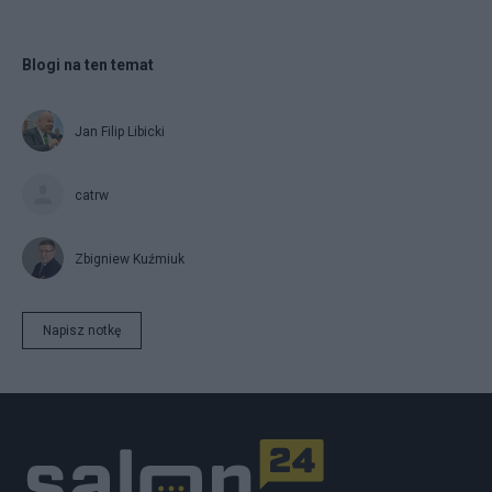
Blogi na ten temat
Jan Filip Libicki
catrw
Zbigniew Kuźmiuk
Napisz notkę