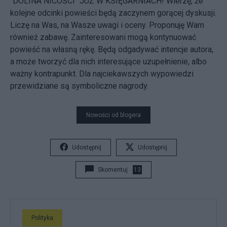
"DOLINA NICOŚCI" JUŻ W KSIĘGARNIACH! Wierzę, że
kolejne odcinki powieści będą zaczynem gorącej dyskusji.
Liczę na Was, na Wasze uwagi i oceny. Proponuję Wam
również zabawę. Zainteresowani mogą kontynuować
powieść na własną rękę. Będą odgadywać intencje autora,
a może tworzyć dla nich interesujące uzupełnienie, albo
ważny kontrapunkt. Dla najciekawszych wypowiedzi
przewidziane są symboliczne nagrody.
Nowości od blogera
Udostępnij
Udostępnij
Skomentuj
13
Polityka