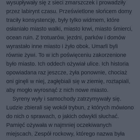
wysupływały się z sieci zmarszczek i prowadziły
przez labirynt czasu. Prześwietlone słońcem domy
traciły konsystencję, były tylko widmem, które
osłaniało miasto walki, miasto krwi, miasto śmierci,
ocean ruin. Z trotuarów, jezdni, parków i domów
wyrastało inne miasto i żyło obok. Umarli byli
równie żywi. To w ich poświęceniu zakorzenione
było miasto. Ich oddech ożywiał ulice. Ich historia
opowiadana raz jeszcze, żyła ponownie, chociaż
oni ginęli w niej, zagłębiali się w ziemię, roztapiali,
aby mogło wyrosnąć z nich nowe miasto.
Syreny wyły i samochody zatrzymywały się.
Ludzie zbierali się wokół trybun, z których mówiono
do nich o sprawach, o jakich odwykli słuchać.
Pamięć ożywała w najmniej oczekiwanych
miejscach. Zespół rockowy, którego nazwa była