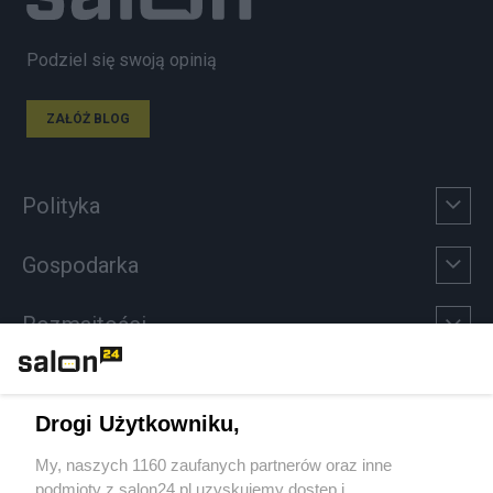
Podziel się swoją opinią
ZAŁÓŻ BLOG
Polityka
Gospodarka
Rozmaitości
Technologie
Drogi Użytkowniku,
Sport
My, naszych 1160 zaufanych partnerów oraz inne
podmioty z salon24.pl uzyskujemy dostęp i