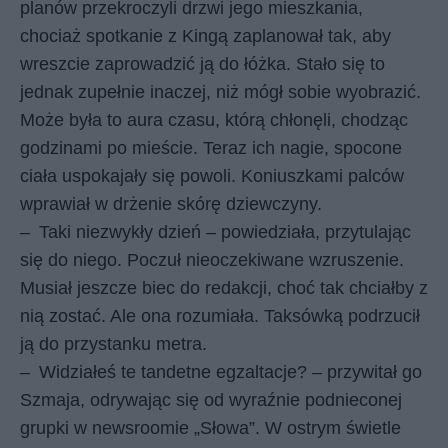
planów przekroczyli drzwi jego mieszkania,
chociaż spotkanie z Kingą zaplanował tak, aby
wreszcie zaprowadzić ją do łóżka. Stało się to
jednak zupełnie inaczej, niż mógł sobie wyobrazić.
Może była to aura czasu, którą chłonęli, chodząc
godzinami po mieście. Teraz ich nagie, spocone
ciała uspokajały się powoli. Koniuszkami palców
wprawiał w drżenie skórę dziewczyny.
–
Taki niezwykły dzień – powiedziała, przytulając
się do niego. Poczuł nieoczekiwane wzruszenie.
Musiał jeszcze biec do redakcji, choć tak chciałby z
nią zostać. Ale ona rozumiała. Taksówką podrzucił
ją do przystanku metra.
–
Widziałeś te tandetne egzaltacje? – przywitał go
Szmaja, odrywając się od wyraźnie podnieconej
grupki w newsroomie „Słowa”. W ostrym świetle