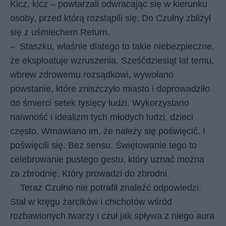
Kicz, kicz – powtarzali odwracając się w kierunku
osoby, przed którą rozstąpili się. Do Czułny zbliżył
się z uśmiechem Return.
–
Staszku, właśnie dlatego to takie niebezpieczne,
że eksploatuje wzruszenia. Sześćdziesiąt lat temu,
wbrew zdrowemu rozsądkowi, wywołano
powstanie, które zniszczyło miasto i doprowadziło
do śmierci setek tysięcy ludzi. Wykorzystano
naiwność i idealizm tych młodych ludzi, dzieci
często. Wmawiano im, że należy się poświęcić. I
poświęcili się. Bez sensu. Świętowanie tego to
celebrowanie pustego gestu, który uznać można
za zbrodnię. Który prowadzi do zbrodni.
Teraz Czułno nie potrafił znaleźć odpowiedzi.
Stał w kręgu żarcików i chichotów wśród
rozbawionych twarzy i czuł jak spływa z niego aura