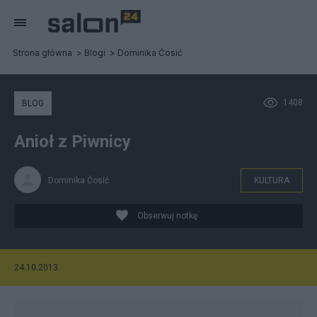
Strona główna
Blogi
Dominika Ćosić
1408
BLOG
Anioł z Piwnicy
Dominika Ćosić
KULTURA
Obserwuj notkę
24.10.2013