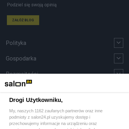
Podziel się swoją opinią
ZAŁÓŻ BLOG
Polityka
Gospodarka
Rozmaitości
Technologie
Drogi Użytkowniku,
Sport
My, naszych 1162 zaufanych partnerów oraz inne
podmioty z salon24.pl uzyskujemy dostęp i
Społeczeństwo
przechowujemy informacje na urządzeniu oraz