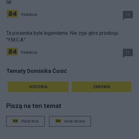
lat
Redakcja
15
Ta piosenka była legendarna. Nie żyje głos przeboju
"Y.M.C.A."
Redakcja
11
Tematy Dominika Ćosić
HISTORIA
ZDROWIE
Piszą na ten temat
Rafał Woś
Hirek Wrona