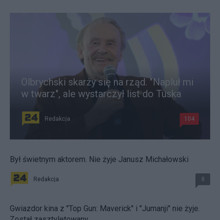
Olbrychski skarży się na rząd. "Napluł mi
w twarz", ale wystarczył list do Tuska
Redakcja
104
Był świetnym aktorem. Nie żyje Janusz Michałowski
Redakcja
8
Gwiazdor kina z "Top Gun: Maverick" i "Jumanji" nie żyje.
Został zasztyletowany