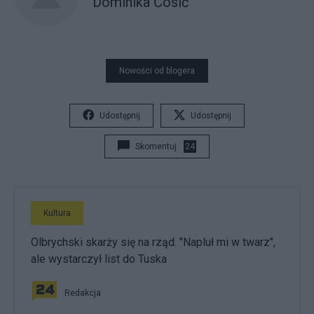
Dominika Ćosić
Nowości od blogera
Udostępnij
Udostępnij
Skomentuj
24
Kultura
Olbrychski skarży się na rząd. "Napluł mi w twarz",
ale wystarczył list do Tuska
Redakcja