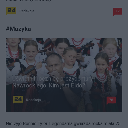
Redakcja
12
#
Muzyka
Uświetnił rocznicę prezydentury
Nawrockiego. Kim jest Eldo?
Redakcja
78
Nie żyje Bonnie Tyler. Legendarna gwiazda rocka miała 75