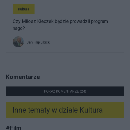
Kultura
Czy Miłosz Kłeczek będzie prowadził program
nago?
Jan Filip Libicki
Komentarze
POKAŻ KOMENTARZE (24)
Inne tematy w dziale
Kultura
#
Film