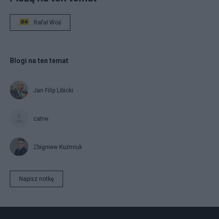
Rafał Woś
Blogi na ten temat
Jan Filip Libicki
catrw
Zbigniew Kuźmiuk
Napisz notkę