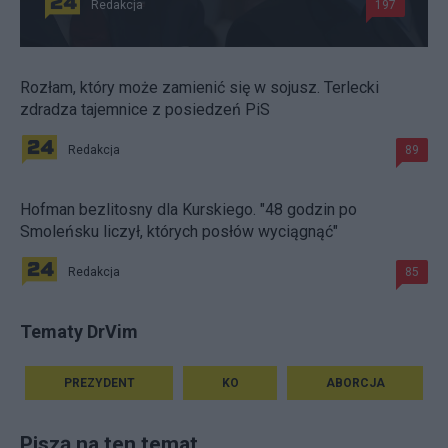
Redakcja
197
Rozłam, który może zamienić się w sojusz. Terlecki
zdradza tajemnice z posiedzeń PiS
Redakcja
89
Hofman bezlitosny dla Kurskiego. "48 godzin po
Smoleńsku liczył, których posłów wyciągnąć"
Redakcja
85
Tematy DrVim
PREZYDENT
KO
ABORCJA
Piszą na ten temat