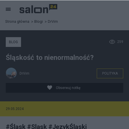
Strona główna
Blogi
DrVim
259
BLOG
Śląskość to nienormalność?
DrVim
POLITYKA
Obserwuj notkę
29.05.2024
#Śląsk #Slask #JęzykŚląski