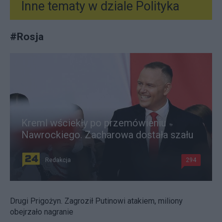
Inne tematy w dziale
Polityka
#
Rosja
Kreml wściekły po przemówieniu
Nawrockiego. Zacharowa dostała szału
Redakcja
294
Drugi Prigożyn. Zagroził Putinowi atakiem, miliony
obejrzało nagranie