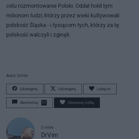
celu rozmontowanie Polski. Oddał hołd tym
milionom ludzi, którzy przez wieki kultywowali
polskość Śląska - i tysiącom tych, którzy za tę
polskość walczyli i zginęli.
Autor: DrVim
Udostępnij
Udostępnij
Lubię to!
Skomentuj
17
Obserwuj notkę
O mnie
DrVim