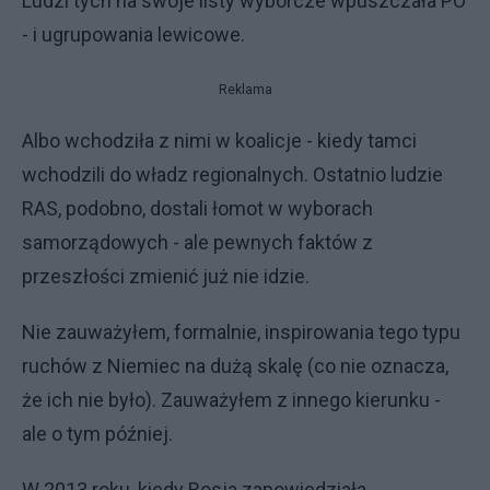
Ludzi tych na swoje listy wyborcze wpuszczała PO
- i ugrupowania lewicowe.
Reklama
Albo wchodziła z nimi w koalicje - kiedy tamci
wchodzili do władz regionalnych. Ostatnio ludzie
RAS, podobno, dostali łomot w wyborach
samorządowych - ale pewnych faktów z
przeszłości zmienić już nie idzie.
Nie zauważyłem, formalnie, inspirowania tego typu
ruchów z Niemiec na dużą skalę (co nie oznacza,
że ich nie było). Zauważyłem z innego kierunku -
ale o tym później.
W 2013 roku, kiedy Rosja zapowiedziała