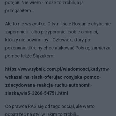
potępił. Nie wiem - może to zrobili, a ja
przegapiłem...
Ale to nie wszystko. O tym liście Rosjanie chyba nie
zapomnieli - albo przypomnieli sobie o nim ci,
którzy nie powinni byli. Człowiek, który po
pokonaniu Ukrainy chce atakować Polskę, zamierza
pomóc także Ślązakom:
https://www.rybnik.com.pl/wiadomosci,kadyrow-
wskazal-na-slask-oferujac-rosyjska-pomoc-
zdecydowana-reakcja-ruchu-autonomii-
slaska,wia5-3266-54751.html
Co prawda RAŚ się od tego odciął, ale warto
popatrzeć na styl w jakim to zrobili...