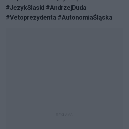
#JezykSlaski #AndrzejDuda
#Vetoprezydenta #AutonomiaŚląska