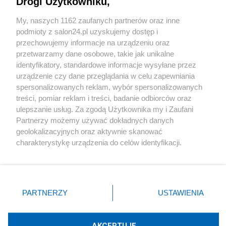
Drogi Użytkowniku,
Sport
My, naszych 1162 zaufanych partnerów oraz inne
podmioty z salon24.pl uzyskujemy dostęp i
Społeczeństwo
przechowujemy informacje na urządzeniu oraz
przetwarzamy dane osobowe, takie jak unikalne
Kultura
identyfikatory, standardowe informacje wysyłane przez
urządzenie czy dane przeglądania w celu zapewniania
spersonalizowanych reklam, wybór spersonalizowanych
treści, pomiar reklam i treści, badanie odbiorców oraz
ulepszanie usług. Za zgodą Użytkownika my i Zaufani
X
Facebook
Instagram
Youtube
Partnerzy możemy używać dokładnych danych
geolokalizacyjnych oraz aktywnie skanować
charakterystykę urządzenia do celów identyfikacji.
Web Content Media sp. z o. o. © 2022
Ponieważ cenimy Twoją prywatność, prosimy o zgodę na
korzystanie z tych technologii poprzez kliknięcie
„Akceptuję”. Zgoda jest dobrowolna i zawsze możesz ją
Pomoc
O nas
Praca
Reklama
Kontakt
zmienić/wycofać klikając przycisk ustawień prywatności
PARTNERZY
USTAWIENIA
znajdujący się w lewym dolnym rogu strony
. Niektóre
rodzaje przetwarzania danych nie wymagają zgody
użytkownika, ale masz prawo sprzeciwić się takiemu
AKCEPTUJĘ