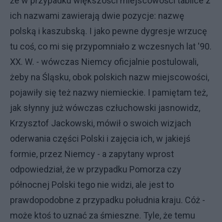
że w przypadku większości miejscowości tablice z
ich nazwami zawierają dwie pozycje: nazwę
polską i kaszubską. I jako pewne dygresje wrzucę
tu coś, co mi się przypomniało z wczesnych lat '90.
XX. W. - wówczas Niemcy oficjalnie postulowali,
żeby na Śląsku, obok polskich nazw miejscowości,
pojawiły się też nazwy niemieckie. I pamiętam też,
jak słynny już wówczas człuchowski jasnowidz,
Krzysztof Jackowski, mówił o swoich wizjach
oderwania części Polski i zajęcia ich, w jakiejś
formie, przez Niemcy - a zapytany wprost
odpowiedział, że w przypadku Pomorza czy
północnej Polski tego nie widzi, ale jest to
prawdopodobne z przypadku południa kraju. Cóż -
może ktoś to uznać za śmieszne. Tyle, że temu