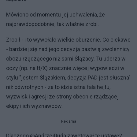
Mówiono od momentu jej uchwalenia, że
najprawdopodobniej tak właśnie zrobi.
Zrobił - i to wywołało wielkie oburzenie. Co ciekawe
- bardziej się nad jego decyzją pastwią zwolennicy
obozu rządzącego niż sami Ślązacy. Tu uderza w
oczy (np. na tt/X) znacznie więcej wypowiedzi w
stylu "jestem Ślązakiem, decyzja PAD jest słuszna"
niż odwrotnych - za to idzie istna fala hejtu,
wyzwisk i agresji ze strony obecnie rządzącej
ekipy i ich wyznawców.
Reklama
Dlaczego @AndrzejDuda zawetował tę ustawę?