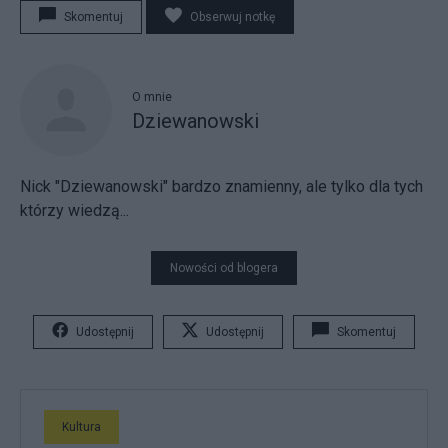
Skomentuj
Obserwuj notkę
O mnie
Dziewanowski
Nick "Dziewanowski" bardzo znamienny, ale tylko dla tych
którzy wiedzą...
Nowości od blogera
Udostępnij
Udostępnij
Skomentuj
Kultura