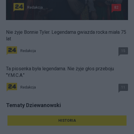
Redakcja
82
Nie żyje Bonnie Tyler. Legendarna gwiazda rocka miała 75
lat
Redakcja
15
Ta piosenka była legendarna. Nie żyje głos przeboju
"Y.M.C.A."
Redakcja
11
Tematy Dziewanowski
HISTORIA