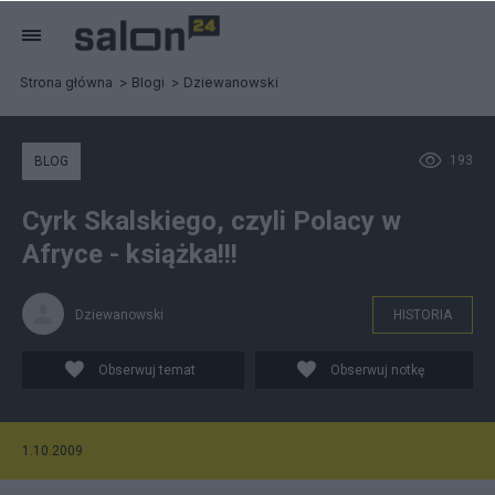
Strona główna
Blogi
Dziewanowski
193
BLOG
Cyrk Skalskiego, czyli Polacy w
Afryce - książka!!!
Dziewanowski
HISTORIA
Obserwuj temat
Obserwuj notkę
1.10.2009