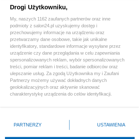
Drogi Użytkowniku,
Sport
My, naszych 1162 zaufanych partnerów oraz inne
podmioty z salon24.pl uzyskujemy dostęp i
Społeczeństwo
przechowujemy informacje na urządzeniu oraz
przetwarzamy dane osobowe, takie jak unikalne
Kultura
identyfikatory, standardowe informacje wysyłane przez
urządzenie czy dane przeglądania w celu zapewniania
spersonalizowanych reklam, wybór spersonalizowanych
treści, pomiar reklam i treści, badanie odbiorców oraz
ulepszanie usług. Za zgodą Użytkownika my i Zaufani
X
Facebook
Instagram
Youtube
Partnerzy możemy używać dokładnych danych
geolokalizacyjnych oraz aktywnie skanować
charakterystykę urządzenia do celów identyfikacji.
Web Content Media sp. z o. o. © 2022
Ponieważ cenimy Twoją prywatność, prosimy o zgodę na
korzystanie z tych technologii poprzez kliknięcie
„Akceptuję”. Zgoda jest dobrowolna i zawsze możesz ją
Pomoc
O nas
Praca
Reklama
Kontakt
zmienić/wycofać klikając przycisk ustawień prywatności
PARTNERZY
USTAWIENIA
znajdujący się w lewym dolnym rogu strony
. Niektóre
rodzaje przetwarzania danych nie wymagają zgody