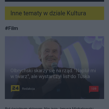
Inne tematy w dziale
Kultura
#
Film
Olbrychski skarży się na rząd. "Napluł mi
w twarz", ale wystarczył list do Tuska
Redakcja
109
Był świetnym aktorem. Nie żyje Janusz Michałowski