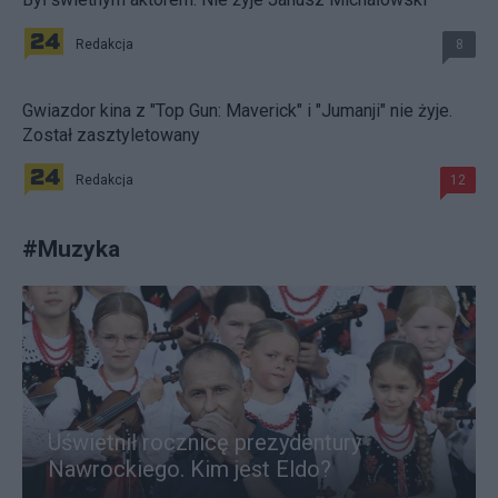
Redakcja
8
Gwiazdor kina z "Top Gun: Maverick" i "Jumanji" nie żyje.
Został zasztyletowany
Redakcja
12
#
Muzyka
Uświetnił rocznicę prezydentury
Nawrockiego. Kim jest Eldo?