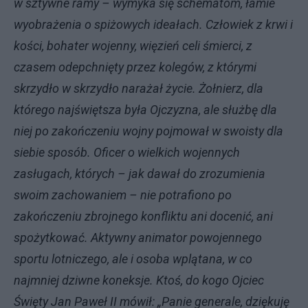
w sztywne ramy – wymyka się schematom, łamie
wyobrażenia o spiżowych ideałach. Człowiek z krwi i
kości, bohater wojenny, więzień celi śmierci, z
czasem odepchnięty przez kolegów, z którymi
skrzydło w skrzydło narażał życie. Żołnierz, dla
którego najświętsza była Ojczyzna, ale służbę dla
niej po zakończeniu wojny pojmował w swoisty dla
siebie sposób. Oficer o wielkich wojennych
zasługach, których – jak dawał do zrozumienia
swoim zachowaniem – nie potrafiono po
zakończeniu zbrojnego konfliktu ani docenić, ani
spożytkować. Aktywny animator powojennego
sportu lotniczego, ale i osoba wplątana, w co
najmniej dziwne koneksje. Ktoś, do kogo Ojciec
Święty Jan Paweł II mówił: „Panie generale, dziękuję