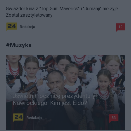
Gwiazdor kina z "Top Gun: Maverick" i "Jumanji" nie żyje.
Został zasztyletowany
Redakcja
12
#
Muzyka
Uświetnił rocznicę prezydentury
Nawrockiego. Kim jest Eldo?
Redakcja
83