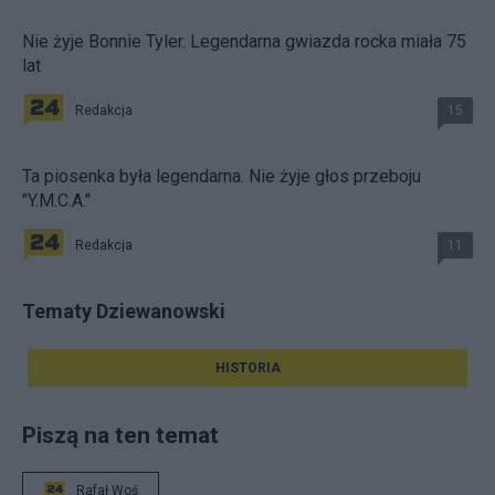
Nie żyje Bonnie Tyler. Legendarna gwiazda rocka miała 75
lat
Redakcja
15
Ta piosenka była legendarna. Nie żyje głos przeboju
"Y.M.C.A."
Redakcja
11
Tematy Dziewanowski
HISTORIA
Piszą na ten temat
Rafał Woś