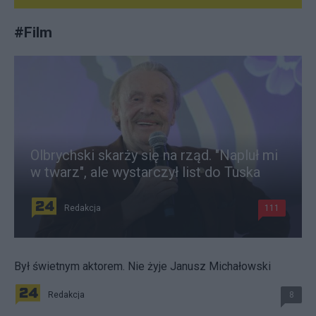
#
Film
Olbrychski skarży się na rząd. "Napluł mi
w twarz", ale wystarczył list do Tuska
Redakcja
111
Był świetnym aktorem. Nie żyje Janusz Michałowski
Redakcja
8