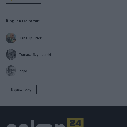
Blogi na ten temat
Jan Filip Libicki
Tomasz Szymborski
cepol
Napisz notkę