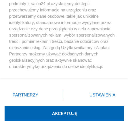
podmioty z salon24.pl uzyskujemy dostęp i
Społeczeństwo
przechowujemy informacje na urządzeniu oraz
przetwarzamy dane osobowe, takie jak unikalne
Kultura
identyfikatory, standardowe informacje wysyłane przez
urządzenie czy dane przeglądania w celu zapewniania
spersonalizowanych reklam, wybór spersonalizowanych
treści, pomiar reklam i treści, badanie odbiorców oraz
ulepszanie usług. Za zgodą Użytkownika my i Zaufani
X
Facebook
Instagram
Youtube
Partnerzy możemy używać dokładnych danych
geolokalizacyjnych oraz aktywnie skanować
charakterystykę urządzenia do celów identyfikacji.
Web Content Media sp. z o. o. © 2022
Ponieważ cenimy Twoją prywatność, prosimy o zgodę na
korzystanie z tych technologii poprzez kliknięcie
„Akceptuję”. Zgoda jest dobrowolna i zawsze możesz ją
Pomoc
O nas
Praca
Reklama
Kontakt
zmienić/wycofać klikając przycisk ustawień prywatności
PARTNERZY
USTAWIENIA
znajdujący się w lewym dolnym rogu strony
. Niektóre
rodzaje przetwarzania danych nie wymagają zgody
użytkownika, ale masz prawo sprzeciwić się takiemu
AKCEPTUJĘ
przetwarzaniu. Preferencje będą miały zastosowania tylko
Technologię dostarcza:
W3media.pl
na tej witrynie.