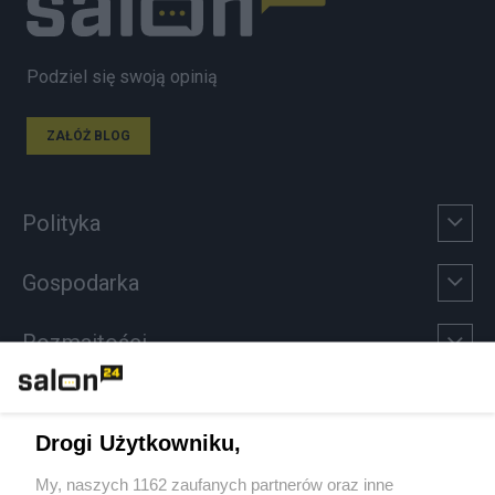
Podziel się swoją opinią
ZAŁÓŻ BLOG
Polityka
Gospodarka
Rozmaitości
Technologie
Drogi Użytkowniku,
Sport
My, naszych 1162 zaufanych partnerów oraz inne