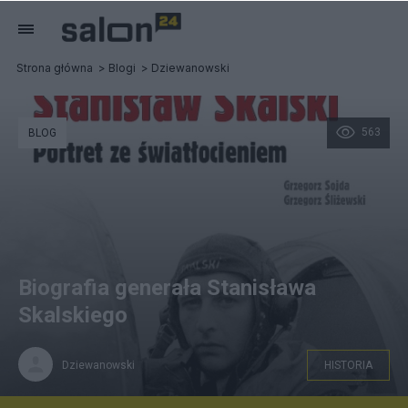
Strona główna
Blogi
Dziewanowski
563
BLOG
Biografia generała Stanisława
Skalskiego
Dziewanowski
HISTORIA
Wyd, Alma-Press