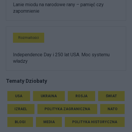
Lanie miodu na narodowe rany – pamięć czy
zapomnienie
Rozmaitości
Independence Day i 250 lat USA. Moc systemu
władzy
Tematy Dziobaty
USA
UKRAINA
ROSJA
ŚWIAT
IZRAEL
POLITYKA ZAGRANICZNA
NATO
BLOGI
MEDIA
POLITYKA HISTORYCZNA