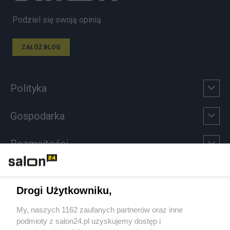
Podziel się swoją opinią
ZAŁÓŻ BLOG
Polityka
Gospodarka
Rozmaitości
Technologie
Drogi Użytkowniku,
Sport
My, naszych 1162 zaufanych partnerów oraz inne
podmioty z salon24.pl uzyskujemy dostęp i
Społeczeństwo