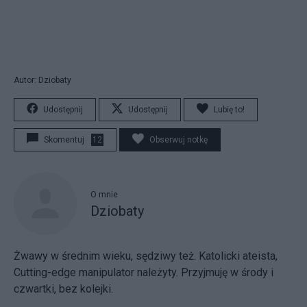
Autor: Dziobaty
Udostępnij
Udostępnij
Lubię to!
Skomentuj
12
Obserwuj notkę
O mnie
Dziobaty
Żwawy w średnim wieku, sędziwy też. Katolicki ateista,
Cutting-edge manipulator należyty. Przyjmuję w środy i
czwartki, bez kolejki.