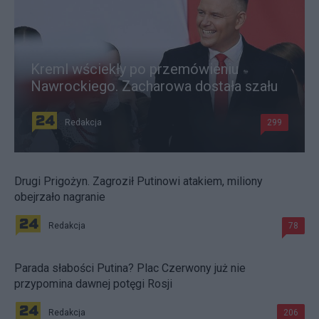
Kreml wściekły po przemówieniu
Nawrockiego. Zacharowa dostała szału
Redakcja
299
Drugi Prigożyn. Zagroził Putinowi atakiem, miliony
obejrzało nagranie
Redakcja
78
Parada słabości Putina? Plac Czerwony już nie
przypomina dawnej potęgi Rosji
Redakcja
206