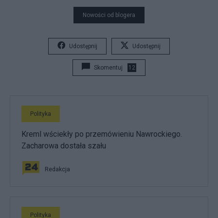
Nowości od blogera
Udostępnij
Udostępnij
Skomentuj
12
Polityka
Kreml wściekły po przemówieniu Nawrockiego.
Zacharowa dostała szału
Redakcja
Polityka