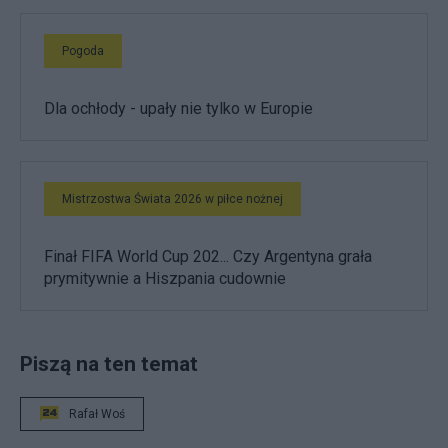
Pogoda
Dla ochłody - upały nie tylko w Europie
Mistrzostwa Świata 2026 w piłce nożnej
Finał FIFA World Cup 202... Czy Argentyna grała
prymitywnie a Hiszpania cudownie
Piszą na ten temat
Rafał Woś