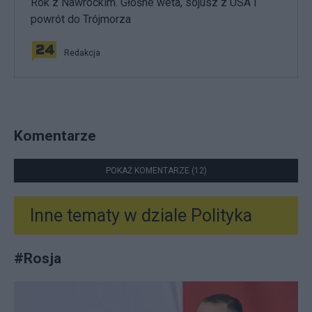
Rok z Nawrockim. Głośne weta, sojusz z USA i
powrót do Trójmorza
Redakcja
Komentarze
POKAŻ KOMENTARZE (12)
Inne tematy w dziale
Polityka
#
Rosja