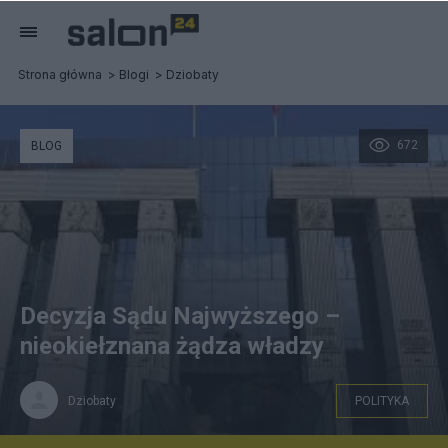
Strona główna
Blogi
Dziobaty
672
BLOG
Decyzja Sądu Najwyższego –
nieokiełznana żądza władzy
Dziobaty
POLITYKA