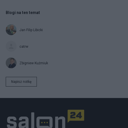
Blogi na ten temat
Jan Filip Libicki
catrw
Zbigniew Kuźmiuk
Napisz notkę