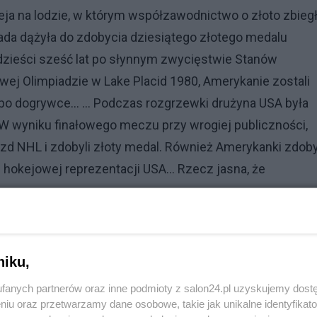
eja na lodzie, w którym współzawodnictwo o złoto zbieg
nada dążyła do zdobycia dziesiątego złotego medalu
rdzieści sześć lat po słynnym zwycięstwie Stanów
j Olimpiadzie w Lake Placid 1980, Amerykanie zostali
 po dogrywce... ... Podczas rozgrzewki drużyna USA była
W wyniku finałowego meczu przy wrogiej publiczności,
zd NHL i zdobyli złoty medal. Również Amerykanki zdob
 hokejowej reprezentacji USA... Rzecz jasna, że
niku,
fanych partnerów oraz inne podmioty z salon24.pl uzyskujemy dost
niu oraz przetwarzamy dane osobowe, takie jak unikalne identyfikat