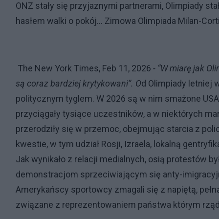
ONZ stały się przyjaznymi partnerami, Olimpiady sta
hasłem walki o pokój... Zimowa Olimpiada Milan-Cort
The New York Times, Feb 11, 2026
- “W miarę jak O
są coraz bardziej krytykowani”. O
d Olimpiady letniej
politycznym tyglem. W 2026 są w nim smażone USA.
przyciągały tysiące uczestników, a w niektórych m
przerodziły się w przemoc, obejmując starcia z poli
kwestie, w tym udział Rosji, Izraela, lokalną gentryf
Jak wynikało z relacji medialnych, osią protestów b
demonstracjom sprzeciwiającym się anty-imigracyjne
Amerykańscy sportowcy zmagali się z napiętą, pełn
związane z reprezentowaniem państwa którym rządz