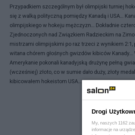
Przypadkiem szczególnym był olimpijski turniej hok
się z walką polityczną pomiędzy Kanadą i USA... Ka
olimpijskiego w hokeju mężczyzn... Dokładnie czte
Zjednoczonych nad Związkiem Radzieckim na Zimowe
mistrzami olimpijskimi po raz trzeci z wynikiem 2:1,
witana chórem głośnych gwizdów kibiców Kanady... 
Amerykanie pokonali kanadyjską drużynę pełną gwia
(wcześniej) złoto, co w sumie dało duży, złoty medal
kibicowałem hokeistom USA....
Drogi Użytkow
My, naszych 1162 zau
informacje na urządze