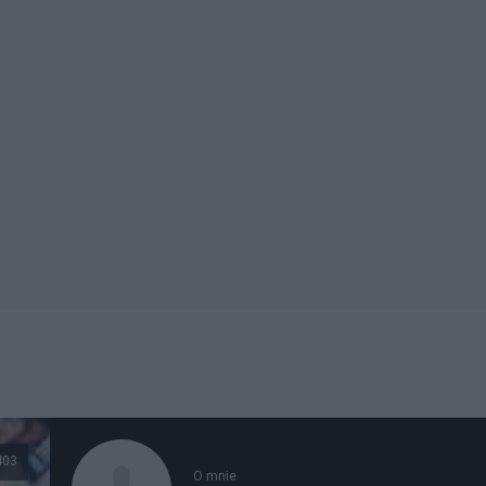
403
O mnie