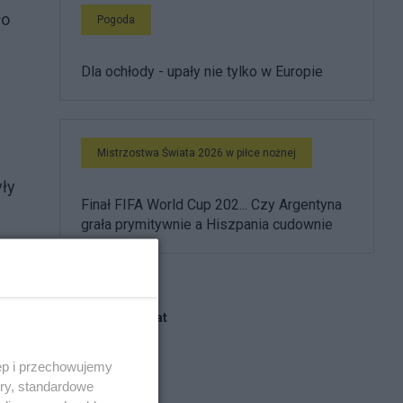
ło
Pogoda
Dla ochłody - upały nie tylko w Europie
Mistrzostwa Świata 2026 w piłce nożnej
yły
Finał FIFA World Cup 202... Czy Argentyna
grała prymitywnie a Hiszpania cudownie
Blogi na ten temat
ęp i przechowujemy
HareM
ory, standardowe