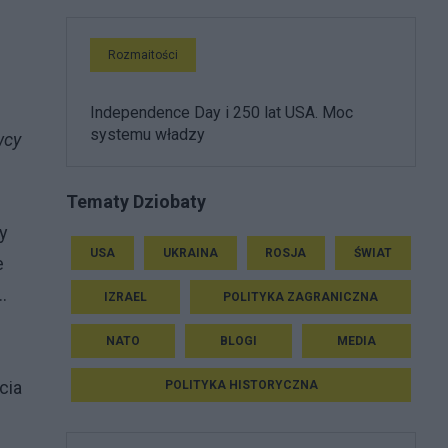
Rozmaitości
Independence Day i 250 lat USA. Moc
systemu władzy
wcy
Tematy Dziobaty
y
USA
UKRAINA
ROSJA
ŚWIAT
e
.
IZRAEL
POLITYKA ZAGRANICZNA
NATO
BLOGI
MEDIA
cia
POLITYKA HISTORYCZNA