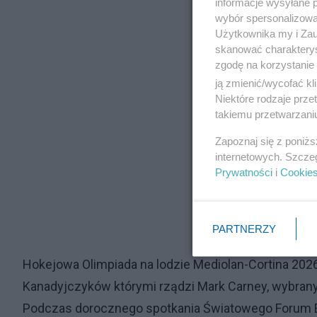
informacje wysyłane 
wybór spersonalizowan
Użytkownika my i Zau
skanować charakterys
zgodę na korzystanie 
ją zmienić/wycofać kl
Niektóre rodzaje prz
takiemu przetwarzaniu
Zapoznaj się z poniż
internetowych. Szcze
Prywatności
i
Cookie
PARTNERZY
Hokejowa Olimpiada na lodzie Mediolan-Cortina 2026 
Kanadyjczyków którymi rządzi Mark Carney, wybrany
Podczas dorocznego spotkania Światowego Forum 