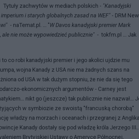
. Tytuły zachwytów w mediach polskich -
"Kanadyjski
 imperium i starych globalnych zasad na WEF"
- DRM Ne
owi"
- naTemat.pl. ... "
W Davos kanadyjski premier Mark
i, ale nie może wypowiedzieć publicznie" -
tokfm.pl ... Jak
i to co robi kanadyjski premier i jego akolici ujdzie mu
 Trumpa, wojna Kanady z USA nie ma żadnych szans na
żniona od USA w tak dużym stopniu, że nie da się tego
spodarczo-ekonomicznych argumentów - Carney jest
kiem... nikt go (jeszcze) tak publicznie nie nazwał... J
w żyjących w symbiozie ze swoistą "francuską chorobą"
ję władzy na morzach i oceanach i przegranej z Anglik
wincje Kanady dostały się pod władzę króla Jerzego III..
chwaleniem Brytyjskiej Ustawy o Ameryce Północnej,