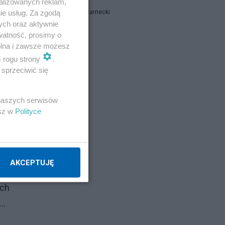
alizowanych reklam,
ie usług. Za zgodą
Ryszard Czarnecki
ych oraz aktywnie
watność, prosimy o
Napisz notkę
wolna i zawsze możesz
m rogu strony
.
sprzeciwić się
 naszych serwisów
esz w
Polityce
AKCEPTUJĘ
ich
..