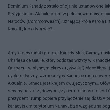
Dominium Kanady zostało oficjalnie ustanowione j
Brytyjskiego...Aktualnie jest w pełni suwerennym 
Narodów (Commonwealth), uznającą króla Karola II z
Karol II ; kto o tym wie?...
Anty-amerykański premier Kanady Mark Carney, naś
Charlesa de Gaulle, który podczas wizyty w Kanadzie
Quebecu, w słynnym okrzyku „
Vive le Québec libre!”
(
dyplomatyczny, wzmocniły w Kanadzie ruch suwerenn
Aktualnie, Kanada jest krajem dwujęzycznym... Głó
secesyjne z urzędowym językiem francuskim jest Q
prezydent Trump popiera przyłączenie się do USA pro
kanadyjskim terytorium Nunavut; ze względu na bogat