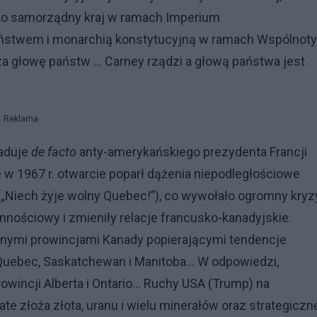
ako samorządny kraj w ramach Imperium
państwem i monarchią konstytucyjną w ramach Wspólnoty
a głowę państw ... Carney rządzi a głową państwa jest
Reklama
laduje
de facto
anty-amerykańskiego prezydenta Francji
 w 1967 r. otwarcie poparł dążenia niepodległościowe
„Niech żyje wolny Quebec!”), co wywołało ogromny kryz
ościowy i zmieniły relacje francusko-kanadyjskie.
wnymi prowincjami Kanady popierającymi tendencje
uebec, Saskatchewan i Manitoba... W odpowiedzi,
wincji Alberta i Ontario... Ruchy USA (Trump) na
e złoża złota, uranu i wielu minerałów oraz strategiczn