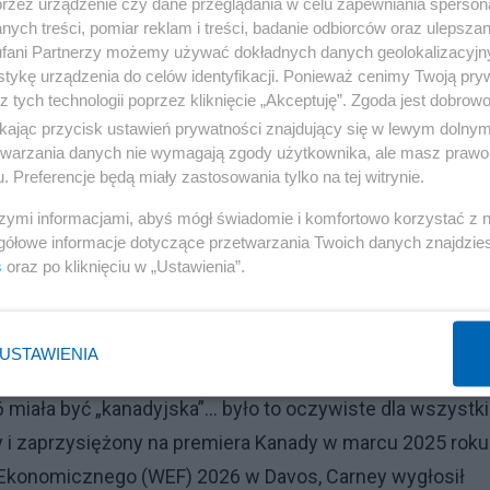
przez urządzenie czy dane przeglądania w celu zapewniania sperson
ych treści, pomiar reklam i treści, badanie odbiorców oraz ulepszan
fani Partnerzy możemy używać dokładnych danych geolokalizacyjn
tykę urządzenia do celów identyfikacji. Ponieważ cenimy Twoją pry
z tych technologii poprzez kliknięcie „Akceptuję”. Zgoda jest dobro
ikając przycisk ustawień prywatności znajdujący się w lewym dolny
etwarzania danych nie wymagają zgody użytkownika, ale masz prawo 
. Preferencje będą miały zastosowania tylko na tej witrynie.
szymi informacjami, abyś mógł świadomie i komfortowo korzystać z
gółowe informacje dotyczące przetwarzania Twoich danych znajdzi
s
oraz po kliknięciu w „Ustawienia”.
USTAWIENIA
miała być „kanadyjska”... było to oczywiste dla wszystk
 i zaprzysiężony na premiera Kanady w marcu 2025 roku.
Ekonomicznego (WEF) 2026 w Davos, Carney wygłosił