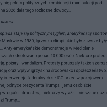
ły się polem politycznych kombinacji i manipulacji pod
ina 2026 dała tego rozliczne dowody...
Reklama
limpiada staje się politycznym tyglem, amerykańscy sporto
 w Moskwie w 1980, Igrzyska olimpijskie były zawsze były
.. Anty-amerykańskie demonstracje w Mediolanie
arszach odnotowano ponad 10 000 osób. Niektóre protest
cją, pożary i wandalizm. Protesty poruszały także szersz
ikację oraz wpływ igrzysk na środowisko i społeczeństwo..
yły interwencje federalnych sił ICO przeciw pokojowym
j polityce prezydenta Trumpa i jemu osobiście...
ą wrogości atmosferą; niektórzy wyrażali mieszane uczu
i Trump...