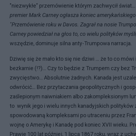
"niezwykłe" przemówienie którym zachwycił świat..
premier Mark Carney ogłasza koniec amerykańskiego
"Przemówienie roku w Davos. Zagrał na nosie Trump
Carney powiedział na głos to, co wielu polityków myśl
wszędzie, dominuje silna anty-Trumpowa narracja.
Dziwię się że mało kto się nie dziwi ... że to co mówi 
bezkarnie (!?)... Czy to będzie z Trumpem czy bez
zwycięstwo... Absolutnie żadnych. Kanada jest uzale
odwrócić... Bez przytaczania geopolitycznych i go
zaślepionym naiwniakiem albo zakompleksionym lunaty
to wynik jego i wielu innych kanadyjskich politykó
spowodowaną kompleksami po utraceniu przez Franc
wojnę o Amerykę i Kanadę pod koniec XVII wieku. Pro
Prawie 100 lat później, 1 lipca 1867 roku, wraz z u