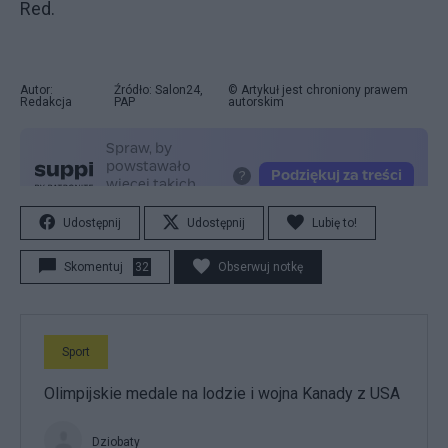
Red.
Autor:
Źródło: Salon24,
© Artykuł jest chroniony prawem
Redakcja
PAP
autorskim
Udostępnij
Udostępnij
Lubię to!
Skomentuj
32
Obserwuj notkę
Sport
Olimpijskie medale na lodzie i wojna Kanady z USA
Dziobaty