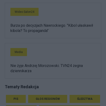
Wideo Salon24
Burza po decyzjach Nawrockiego. "Kibol ułaskawił
kibola? To propaganda"
Media
Nie żyje Andrzej Morozowski. TVN24 żegna
dziennikarza
Tematy Redakcja
PIS
GŁOS REGIONÓW
ŚLEDZTWA