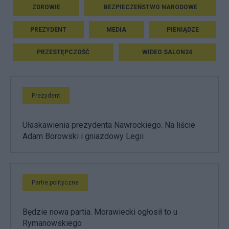
ZDROWIE
BEZPIECZEŃSTWO NARODOWE
PREZYDENT
MEDIA
PIENIĄDZE
PRZESTĘPCZOŚĆ
WIDEO SALON24
Prezydent
Ułaskawienia prezydenta Nawrockiego. Na liście
Adam Borowski i gniazdowy Legii
Partie polityczne
Będzie nowa partia. Morawiecki ogłosił to u
Rymanowskiego