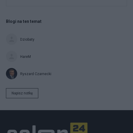
Blogi na ten temat
Dziobaty
HareM
Ryszard Czarnecki
Napisz notkę