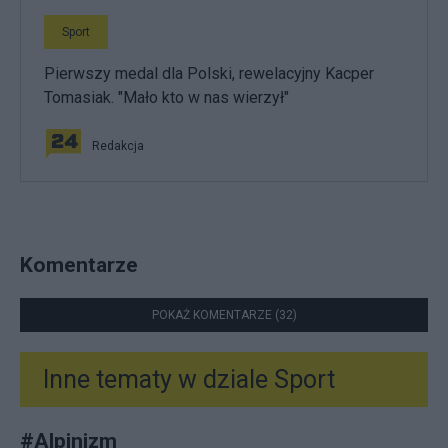
Sport
Pierwszy medal dla Polski, rewelacyjny Kacper
Tomasiak. "Mało kto w nas wierzył"
Redakcja
Komentarze
POKAŻ KOMENTARZE (32)
Inne tematy w dziale
Sport
#
Alpinizm