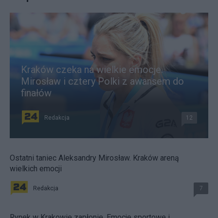
Kraków czeka na wielkie emocje.
Mirosław i cztery Polki z awansem do
finałów
Redakcja
12
Ostatni taniec Aleksandry Mirosław. Kraków areną
wielkich emocji
Redakcja
7
Rynek w Krakowie zapłonie. Emocje sportowe i