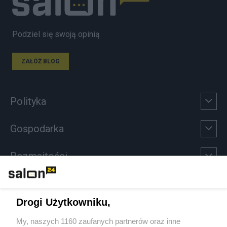
Podziel się swoją opinią
ZAŁÓŻ BLOG
Polityka
Gospodarka
Rozmaitości
Technologie
Drogi Użytkowniku,
Sport
My, naszych 1160 zaufanych partnerów oraz inne