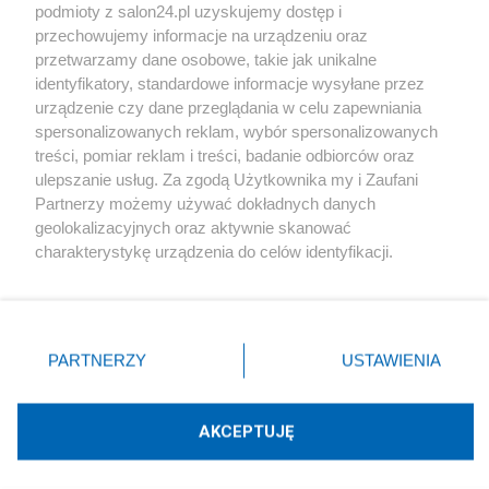
podmioty z salon24.pl uzyskujemy dostęp i
Społeczeństwo
przechowujemy informacje na urządzeniu oraz
przetwarzamy dane osobowe, takie jak unikalne
Kultura
identyfikatory, standardowe informacje wysyłane przez
urządzenie czy dane przeglądania w celu zapewniania
spersonalizowanych reklam, wybór spersonalizowanych
treści, pomiar reklam i treści, badanie odbiorców oraz
ulepszanie usług. Za zgodą Użytkownika my i Zaufani
X
Facebook
Instagram
Youtube
Partnerzy możemy używać dokładnych danych
geolokalizacyjnych oraz aktywnie skanować
charakterystykę urządzenia do celów identyfikacji.
Web Content Media sp. z o. o. © 2022
Ponieważ cenimy Twoją prywatność, prosimy o zgodę na
korzystanie z tych technologii poprzez kliknięcie
„Akceptuję”. Zgoda jest dobrowolna i zawsze możesz ją
Pomoc
O nas
Praca
Reklama
Kontakt
zmienić/wycofać klikając przycisk ustawień prywatności
PARTNERZY
USTAWIENIA
znajdujący się w lewym dolnym rogu strony
. Niektóre
rodzaje przetwarzania danych nie wymagają zgody
użytkownika, ale masz prawo sprzeciwić się takiemu
AKCEPTUJĘ
przetwarzaniu. Preferencje będą miały zastosowania tylko
Technologię dostarcza:
W3media.pl
na tej witrynie.