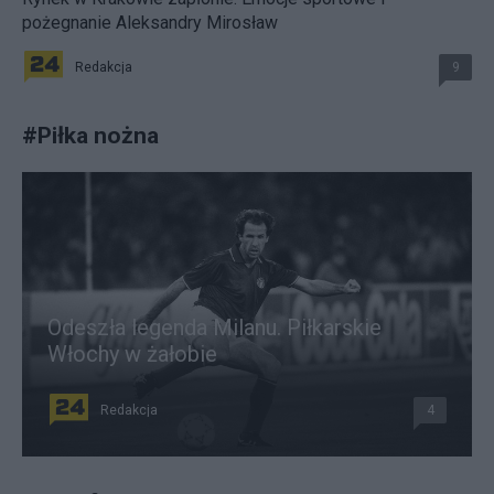
pożegnanie Aleksandry Mirosław
Redakcja
9
#
Piłka nożna
Odeszła legenda Milanu. Piłkarskie
Włochy w żałobie
Redakcja
4