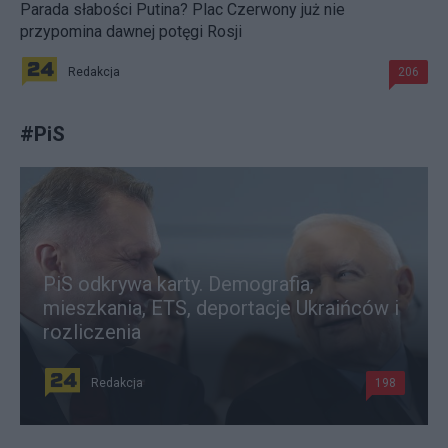
Parada słabości Putina? Plac Czerwony już nie
przypomina dawnej potęgi Rosji
Redakcja
206
#
PiS
PiS odkrywa karty. Demografia,
mieszkania, ETS, deportacje Ukraińców i
rozliczenia
Redakcja
198