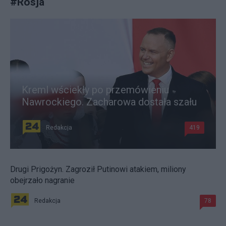
#
Rosja
Kreml wściekły po przemówieniu
Nawrockiego. Zacharowa dostała szału
Redakcja
419
Drugi Prigożyn. Zagroził Putinowi atakiem, miliony
obejrzało nagranie
Redakcja
78