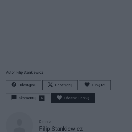
Autor: Filip Stankiewicz
Udostępnij
Udostępnij
Lubię to!
Skomentuj
6
Obserwuj notkę
O mnie
Filip Stankiewicz