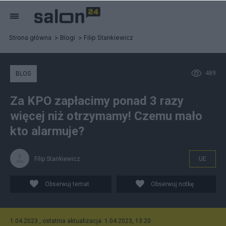
Strona główna
Blogi
Filip Stankiewicz
489
BLOG
Za KPO zapłacimy ponad 3 razy
więcej niż otrzymamy! Czemu mało
kto alarmuje?
Filip Stankiewicz
UE
Obserwuj temat
Obserwuj notkę
1.04.2023 , ostatnia aktualizacja: 1.04.2023, 13:20