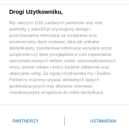
Technologie
Drogi Użytkowniku,
Sport
My, naszych 1162 zaufanych partnerów oraz inne
podmioty z salon24.pl uzyskujemy dostęp i
Społeczeństwo
przechowujemy informacje na urządzeniu oraz
przetwarzamy dane osobowe, takie jak unikalne
Kultura
identyfikatory, standardowe informacje wysyłane przez
urządzenie czy dane przeglądania w celu zapewniania
spersonalizowanych reklam, wybór spersonalizowanych
treści, pomiar reklam i treści, badanie odbiorców oraz
ulepszanie usług. Za zgodą Użytkownika my i Zaufani
X
Facebook
Instagram
Youtube
Partnerzy możemy używać dokładnych danych
geolokalizacyjnych oraz aktywnie skanować
charakterystykę urządzenia do celów identyfikacji.
Web Content Media sp. z o. o. © 2022
Ponieważ cenimy Twoją prywatność, prosimy o zgodę na
korzystanie z tych technologii poprzez kliknięcie
„Akceptuję”. Zgoda jest dobrowolna i zawsze możesz ją
Pomoc
O nas
Praca
Reklama
Kontakt
zmienić/wycofać klikając przycisk ustawień prywatności
PARTNERZY
USTAWIENIA
znajdujący się w lewym dolnym rogu strony
. Niektóre