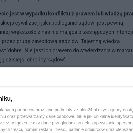
ie jest w wypadku konfliktu z prawem lub władzą pr
iejś cywilizacji jak i podleganie sądowi jest pewną
iej większość z nas nie mająca przestępczych intencji
ą przez grupę zawodową sędziów. Tajemną wiedzą
est ‘dobre’. Nie jest ich prawem do stwierdzania w marcu
ą dzisiejsi obrońcy ‘sądów’.
Reklama
i sędziowie wybierają siebie sami, sądzą siebie sami i
ze kończyły się zdemoralizowaną, niekompetentną i
niku,
 żadnej umowie społecznej oraz wypracowanej przez
fanych partnerów oraz inne podmioty z salon24.pl uzyskujemy dost
cją grupy zawodowej nad resztą społeczeństwa i powin
niu oraz przetwarzamy dane osobowe, takie jak unikalne identyfikat
przez urządzenie czy dane przeglądania w celu zapewniania sperson
ają żadnej legitymizacji dla swoje władzy. Bo są
ych treści, pomiar reklam i treści, badanie odbiorców oraz ulepszan