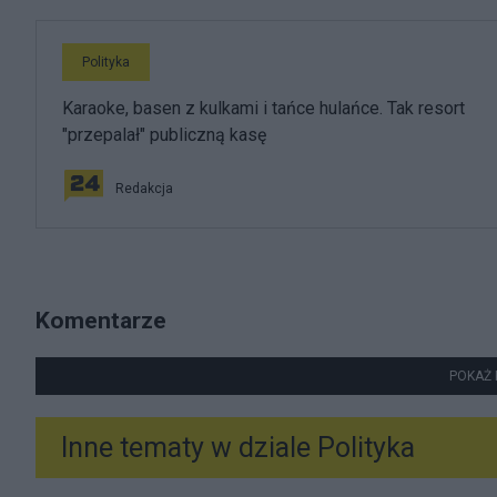
Polityka
Karaoke, basen z kulkami i tańce hulańce. Tak resort
"przepalał" publiczną kasę
Redakcja
Komentarze
POKAŻ 
Inne tematy w dziale
Polityka