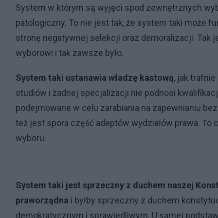
System w którym są wyjęci spod zewnętrznych wybo
patologiczny. To nie jest tak, że system taki może 
stronę negatywnej selekcji oraz demoralizacji. Tak j
wyborowi i tak zawsze było.
System taki ustanawia władzę kastową
, jak trafn
studiów i żadnej specjalizacji nie podnosi kwalifika
podejmowane w celu zarabiania na zapewnianiu bezka
też jest spora część adeptów wydziałów prawa. To c
wyboru.
System taki jest sprzeczny z duchem naszej Konsty
praworządna
i byłby sprzeczny z duchem konstytu
demokratycznym i sprawiedliwym. U samej podstawy