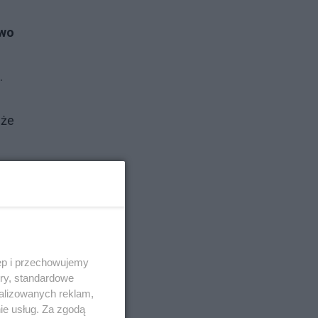
awo
.
 że
ęp i przechowujemy
ny
ory, standardowe
alizowanych reklam,
ie usług. Za zgodą