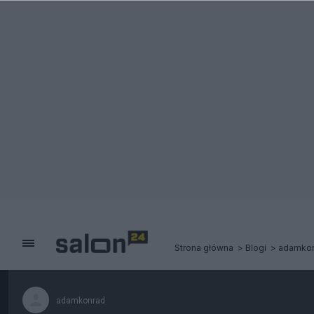
Strona główna
Blogi
adamko
adamkonrad