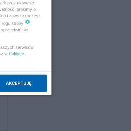
ych oraz aktywnie
watność, prosimy o
wolna i zawsze możesz
m rogu strony
.
sprzeciwić się
 naszych serwisów
esz w
Polityce
AKCEPTUJĘ