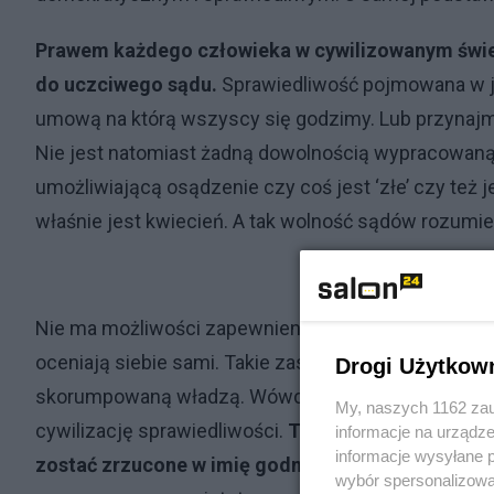
Prawem każdego człowieka w cywilizowanym świec
do uczciwego sądu.
Sprawiedliwość pojmowana w jak
umową na którą wszyscy się godzimy. Lub przynajmn
Nie jest natomiast żadną dowolnością wypracowan
umożliwiającą osądzenie czy coś jest ‘złe’ czy też j
właśnie jest kwiecień. A tak wolność sądów rozumiej
Nie ma możliwości zapewnienia sprawiedliwości, jeśl
oceniają siebie sami. Takie zasady od wieków zaws
Drogi Użytkow
skorumpowaną władzą. Wówczas nie można mówić o
My, naszych 1162 zau
cywilizację sprawiedliwości.
Takie ‘sądy’ są okupa
informacje na urządze
informacje wysyłane 
zostać zrzucone w imię godności człowieka.
Nie m
wybór spersonalizowan