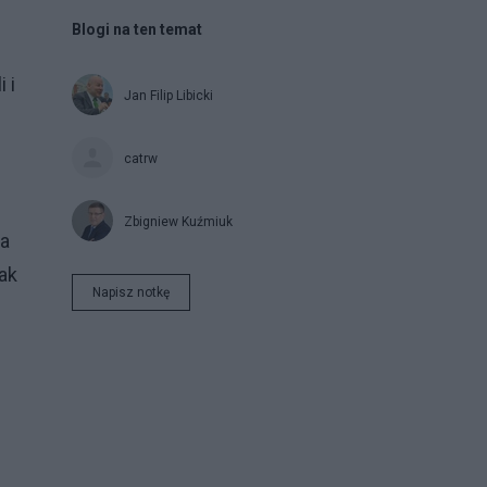
Blogi na ten temat
 i
Jan Filip Libicki
catrw
Zbigniew Kuźmiuk
ka
ak
Napisz notkę