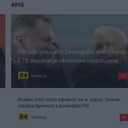
#
PiS
PiS odkrywa karty. Demografia, mieszkania,
ETS, deportacje Ukraińców i rozliczenia
Redakcja
197
Rozłam, który może zamienić się w sojusz. Terlecki
zdradza tajemnice z posiedzeń PiS
Redakcja
89