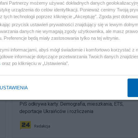
ającej demokrację i praworządność.
fani Partnerzy możemy używać dokładnych danych geolokalizacyjn
tykę urządzenia do celów identyfikacji. Ponieważ cenimy Twoją pry
z tych technologii poprzez kliknięcie „Akceptuję”. Zgoda jest dobro
rzy takiego systemu pragną bronić. Działają oni tylko w
ikając przycisk ustawień prywatności znajdujący się w lewym dolny
oszą korzyści.
etwarzania danych nie wymagają zgody użytkownika, ale masz prawo 
. Preferencje będą miały zastosowania tylko na tej witrynie.
szymi informacjami, abyś mógł świadomie i komfortowo korzystać z
gółowe informacje dotyczące przetwarzania Twoich danych znajdzi
s
oraz po kliknięciu w „Ustawienia”.
komentuj
17
Obserwuj notkę
USTAWIENIA
Polityka
PiS odkrywa karty. Demografia, mieszkania, ETS,
deportacje Ukraińców i rozliczenia
Redakcja