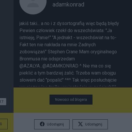
adamkonrad
jakiś taki... a no i z dysortografią więc będą błędy
Pewien człowiek rzekł do wszechświata: "Ja
istnieję, Panie!" "A jednakt - wszechświat na to-
Fakt ten nie nakłada na mnie Żadnych
zobowiązań" Stephen Crane
Mam oryginalnego
Bronmusa nie odsprzedam
@AZALYA...@ADAMKONRAD ^ Nie ma co się
pieklić a tym bardziej żalić. Trzeba wam obojgu
słowem dać "popalić" ^*^ Tak więc posłuchajcie
wy nieznośne trolle: wy jesteście w gościach!!!
pojęli, gapole? ^ Więc umiaru wiecej wobec
Nowości od blogera
gospodarza bo mnie takich trutni więcej tu się
17
zdarza. ^ Zamieszkują teraz moje kazamaty.
Będziecie chcieć fikać Wyp*****lę z chaty !!! -
bronmus45- BRONMUS4519:12 2015
G
Udostępnij
Udostępnij