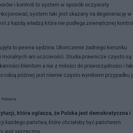
rów i kontroli to system w sposób oczywisty
funkcjonować, system taki jest skazany na degenerację w
est z każdą władzą która nie podlega zewnętrznej kontroli
ie ujęła to pewna sędzina. Ukończenie żadnego kierunku
cji moralnych ani uczciwości. Studia prawnicze często są
rności klientom a nie z miłości do praworządności i ta
o robią później jest równie często wynikiem przypadku j
Reklama
tucji, która ogłasza, że Polska jest demokratyczna i
cji każdego państwa, które chciałoby być państwem
 jest sprzeczny.