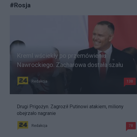
#
Rosja
Kreml wściekły po przemówieniu
Nawrockiego. Zacharowa dostała szału
Redakcja
138
Drugi Prigożyn. Zagroził Putinowi atakiem, miliony
obejrzało nagranie
Redakcja
78