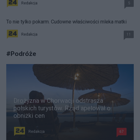
Redakcja
5
To nie tylko pokarm. Cudowne właściwości mleka matki
Redakcja
11
#
Podróże
Drożyzna w Chorwacji odstrasza
polskich turystów. Rząd apelował o
obniżki cen
Redakcja
67