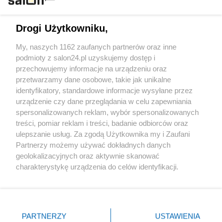
Technologie
Drogi Użytkowniku,
Sport
My, naszych 1162 zaufanych partnerów oraz inne
podmioty z salon24.pl uzyskujemy dostęp i
Społeczeństwo
przechowujemy informacje na urządzeniu oraz
przetwarzamy dane osobowe, takie jak unikalne
Kultura
identyfikatory, standardowe informacje wysyłane przez
urządzenie czy dane przeglądania w celu zapewniania
spersonalizowanych reklam, wybór spersonalizowanych
treści, pomiar reklam i treści, badanie odbiorców oraz
ulepszanie usług. Za zgodą Użytkownika my i Zaufani
X
Facebook
Instagram
Youtube
Partnerzy możemy używać dokładnych danych
geolokalizacyjnych oraz aktywnie skanować
charakterystykę urządzenia do celów identyfikacji.
Web Content Media sp. z o. o. © 2022
Ponieważ cenimy Twoją prywatność, prosimy o zgodę na
korzystanie z tych technologii poprzez kliknięcie
„Akceptuję”. Zgoda jest dobrowolna i zawsze możesz ją
Pomoc
O nas
Praca
Reklama
Kontakt
zmienić/wycofać klikając przycisk ustawień prywatności
PARTNERZY
USTAWIENIA