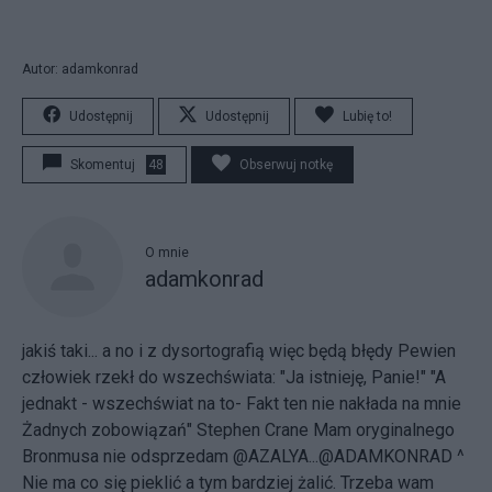
Autor: adamkonrad
Udostępnij
Udostępnij
Lubię to!
Skomentuj
48
Obserwuj notkę
O mnie
adamkonrad
jakiś taki... a no i z dysortografią więc będą błędy Pewien
człowiek rzekł do wszechświata: "Ja istnieję, Panie!" "A
jednakt - wszechświat na to- Fakt ten nie nakłada na mnie
Żadnych zobowiązań" Stephen Crane
Mam oryginalnego
Bronmusa nie odsprzedam @AZALYA...@ADAMKONRAD ^
Nie ma co się pieklić a tym bardziej żalić. Trzeba wam