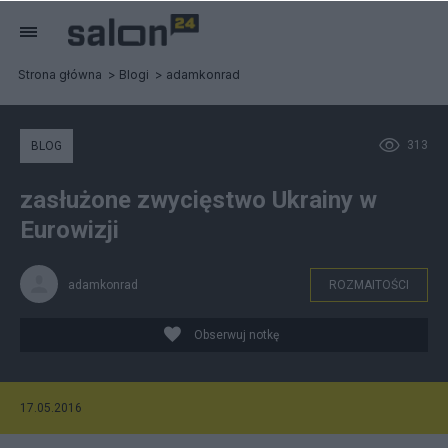
Strona główna
Blogi
adamkonrad
313
BLOG
zasłużone zwycięstwo Ukrainy w
Eurowizji
adamkonrad
ROZMAITOŚCI
Obserwuj notkę
17.05.2016