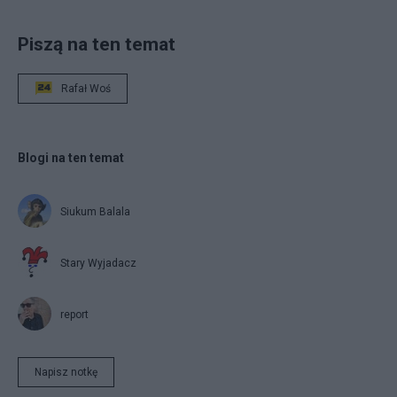
Piszą na ten temat
Rafał Woś
Blogi na ten temat
Siukum Balala
Stary Wyjadacz
report
Napisz notkę