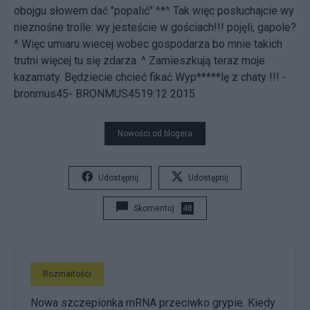
obojgu słowem dać "popalić" ^*^ Tak więc posłuchajcie wy
nieznośne trolle: wy jesteście w gościach!!! pojęli, gapole?
^ Więc umiaru wiecej wobec gospodarza bo mnie takich
trutni więcej tu się zdarza. ^ Zamieszkują teraz moje
kazamaty. Będziecie chcieć fikać Wyp*****lę z chaty !!! -
bronmus45- BRONMUS4519:12 2015
Nowości od blogera
Udostępnij
Udostępnij
Skomentuj
48
Rozmaitości
Nowa szczepionka mRNA przeciwko grypie. Kiedy