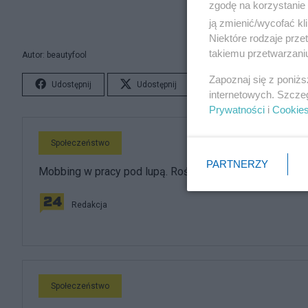
zgodę na korzystanie 
ją zmienić/wycofać kl
Niektóre rodzaje prz
takiemu przetwarzaniu
Autor: beautyfool
Zapoznaj się z poniż
Udostępnij
Udostępnij
Lubię to!
S
internetowych. Szcze
Prywatności
i
Cookie
Społeczeństwo
PARTNERZY
Mobbing w pracy pod lupą. Rośnie liczba zgłoszeń
Redakcja
Społeczeństwo