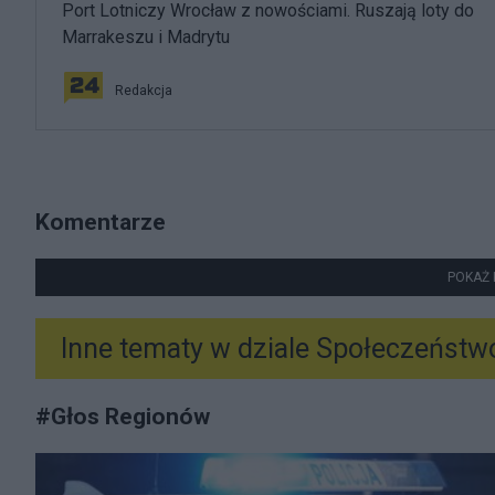
Port Lotniczy Wrocław z nowościami. Ruszają loty do
Marrakeszu i Madrytu
Redakcja
Komentarze
POKAŻ 
Inne tematy w dziale
Społeczeństw
#
Głos Regionów