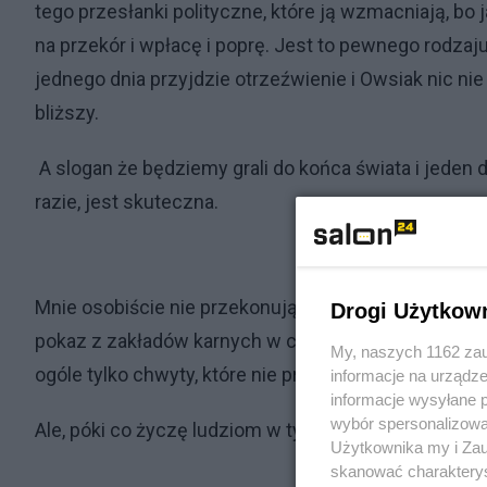
tego przesłanki polityczne, które ją wzmacniają, bo ja
na przekór i wpłacę i poprę. Jest to pewnego rodzaju 
jednego dnia przyjdzie otrzeźwienie i Owsiak nic nie
bliższy.
A slogan że będziemy grali do końca świata i jeden d
razie, jest skuteczna.
Mnie osobiście nie przekonują czerwone okularki a
Drogi Użytkow
pokaz z zakładów karnych w celu odgrywania swojaka,
My, naszych 1162 zau
ogóle tylko chwyty, które nie przekonują mnie, a wr
informacje na urządze
informacje wysyłane 
wybór spersonalizowan
Ale, póki co życzę ludziom w tym uczestniczącym do
Użytkownika my i Zau
skanować charakterys