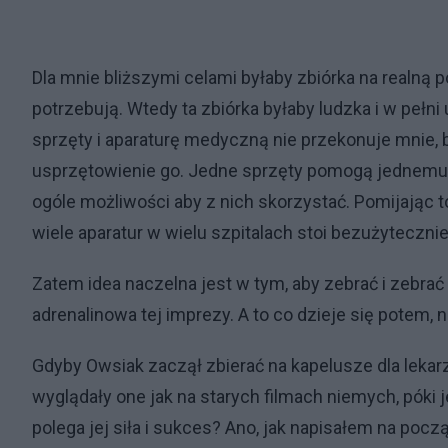
Dla mnie bliższymi celami byłaby zbiórka na realną 
potrzebują. Wtedy ta zbiórka byłaby ludzka i w pełn
sprzęty i aparaturę medyczną nie przekonuje mnie, 
usprzętowienie go. Jedne sprzęty pomogą jednemu cz
ogóle możliwości aby z nich skorzystać. Pomijając 
wiele aparatur w wielu szpitalach stoi bezużyteczni
Zatem idea naczelna jest w tym, aby zebrać i zebrać 
adrenalinowa tej imprezy. A to co dzieje się potem,
Gdyby Owsiak zaczął zbierać na kapelusze dla lekarz
wyglądały one jak na starych filmach niemych, póki j
polega jej siła i sukces? Ano, jak napisałem na począ