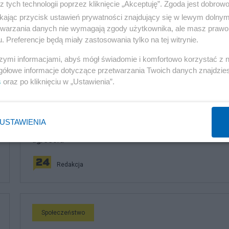
z tych technologii poprzez kliknięcie „Akceptuję”. Zgoda jest dobro
ikając przycisk ustawień prywatności znajdujący się w lewym dolny
etwarzania danych nie wymagają zgody użytkownika, ale masz prawo 
. Preferencje będą miały zastosowania tylko na tej witrynie.
szymi informacjami, abyś mógł świadomie i komfortowo korzystać z
komentuj
16
Obserwuj notkę
gółowe informacje dotyczące przetwarzania Twoich danych znajdzi
s
oraz po kliknięciu w „Ustawienia”.
Społeczeństwo
USTAWIENIA
Brutalny atak przy Złotych Tarasach. Policja namierza
agresora
Redakcja
Społeczeństwo