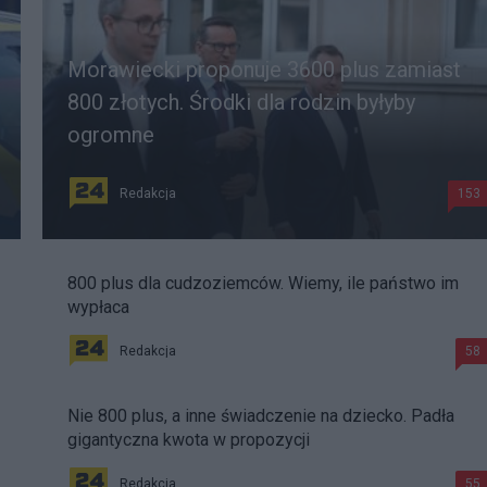
Morawiecki proponuje 3600 plus zamiast
800 złotych. Środki dla rodzin byłyby
ogromne
Redakcja
153
800 plus dla cudzoziemców. Wiemy, ile państwo im
wypłaca
Redakcja
58
Nie 800 plus, a inne świadczenie na dziecko. Padła
gigantyczna kwota w propozycji
Redakcja
55