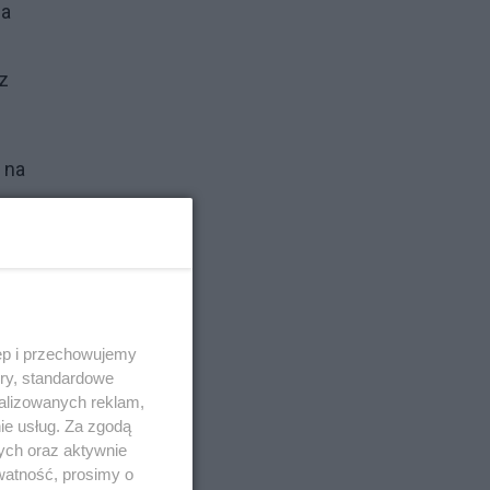
ja
az
 na
ęp i przechowujemy
ory, standardowe
alizowanych reklam,
ie usług. Za zgodą
ych oraz aktywnie
watność, prosimy o