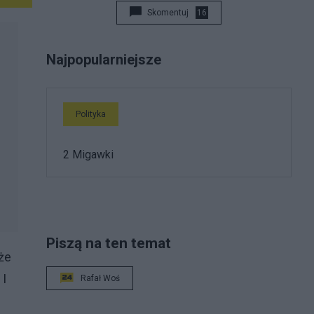
Skomentuj
16
Najpopularniejsze
Polityka
2 Migawki
Piszą na ten temat
że
 I
Rafał Woś