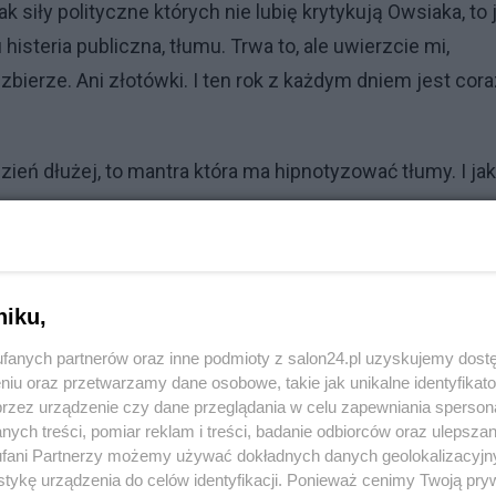
k siły polityczne których nie lubię krytykują Owsiaka, to 
histeria publiczna, tłumu. Trwa to, ale uwierzcie mi,
 zbierze. Ani złotówki. I ten rok z każdym dniem jest cor
zień dłużej, to mantra która ma hipnotyzować tłumy. I jak
Reklama
ni czerwone spodnie Owsiaka, ani siema, wywleczone na
niku,
 bo dla mnie to są słabe medialne chwyty i atrybuty i w
fanych partnerów oraz inne podmioty z salon24.pl uzyskujemy dost
ęcz przeciwnie, odpychają.
niu oraz przetwarzamy dane osobowe, takie jak unikalne identyfikat
przez urządzenie czy dane przeglądania w celu zapewniania sperson
ych treści, pomiar reklam i treści, badanie odbiorców oraz ulepszan
brej zabawy, bo w dużej mierze na tym to polega.
fani Partnerzy możemy używać dokładnych danych geolokalizacyjn
tykę urządzenia do celów identyfikacji. Ponieważ cenimy Twoją pry