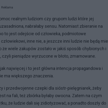
Reklama
pomoc realnym ludziom czy grupom ludzi które jej
i uzasadniona, nabrałaby sensu. Natomiast zbieranie na
bo to jest odejście od człowieka, podmiotowe
łowiekowi, inne nie, a jeszcze inni ludzie nie będą mie
to że wiele zakupów zostało w jakiś sposób chybionych i
e, czyli pieniądze wyrzucone w błoto, zmarnowane.
jak najwięcej i to jest główna intencja propagandowa i
 nie ma większego znaczenia.
y i przedwojenne czepki dla sióstr-pielęgniarek, żeby
est na fali, też zbiórka byłaby owocna. Zatem na czym
tku, że ludzie dali się zidiotyzować, a ponadto doszły do