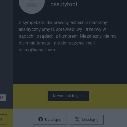
beautyfool
z sympatiami dla prawicy, aktualnie neutralny.
analityczny umysł, sprawiedliwy i trzeźwy w
sądach i osądach, z humorem. Niezależny, nie ma
dla mnie tematu - nie do ruszenia. mail:
dilimp@gmail.com
Nowości od blogera
16
G
Udostępnij
Udostępnij