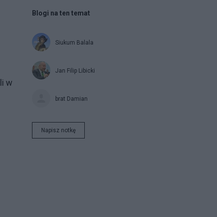
Blogi na ten temat
Siukum Balala
Jan Filip Libicki
li w
brat Damian
Napisz notkę