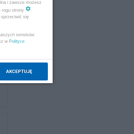
wolna i zawsze możesz
m rogu strony
.
sprzeciwić się
 naszych serwisów
esz w
Polityce
AKCEPTUJĘ