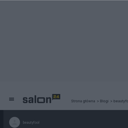
Strona główna
Blogi
beautyf
beautyfool