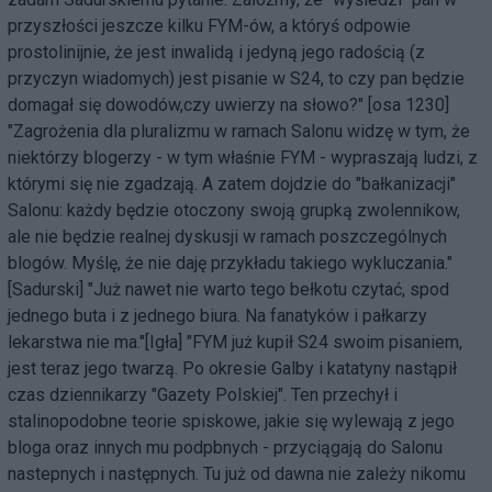
przyszłości jeszcze kilku FYM-ów, a któryś odpowie
prostolinijnie, że jest inwalidą i jedyną jego radością (z
przyczyn wiadomych) jest pisanie w S24, to czy pan będzie
domagał się dowodów,czy uwierzy na słowo?" [osa 1230]
"Zagrożenia dla pluralizmu w ramach Salonu widzę w tym, że
niektórzy blogerzy - w tym właśnie FYM - wypraszają ludzi, z
którymi się nie zgadzają. A zatem dojdzie do "bałkanizacji"
Salonu: każdy będzie otoczony swoją grupką zwolennikow,
ale nie będzie realnej dyskusji w ramach poszczególnych
blogów. Myślę, że nie daję przykładu takiego wykluczania."
[Sadurski] "Już nawet nie warto tego bełkotu czytać, spod
jednego buta i z jednego biura. Na fanatyków i pałkarzy
lekarstwa nie ma."[Igła] "FYM już kupił S24 swoim pisaniem,
jest teraz jego twarzą. Po okresie Galby i katatyny nastąpił
czas dziennikarzy "Gazety Polskiej". Ten przechył i
stalinopodobne teorie spiskowe, jakie się wylewają z jego
bloga oraz innych mu podpbnych - przyciągają do Salonu
nastepnych i następnych. Tu już od dawna nie zależy nikomu