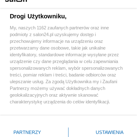
Technologie
Drogi Użytkowniku,
Sport
My, naszych 1162 zaufanych partnerów oraz inne
podmioty z salon24.pl uzyskujemy dostęp i
Społeczeństwo
przechowujemy informacje na urządzeniu oraz
przetwarzamy dane osobowe, takie jak unikalne
Kultura
identyfikatory, standardowe informacje wysyłane przez
urządzenie czy dane przeglądania w celu zapewniania
spersonalizowanych reklam, wybór spersonalizowanych
treści, pomiar reklam i treści, badanie odbiorców oraz
ulepszanie usług. Za zgodą Użytkownika my i Zaufani
X
Facebook
Instagram
Youtube
Partnerzy możemy używać dokładnych danych
geolokalizacyjnych oraz aktywnie skanować
charakterystykę urządzenia do celów identyfikacji.
Web Content Media sp. z o. o. © 2022
Ponieważ cenimy Twoją prywatność, prosimy o zgodę na
korzystanie z tych technologii poprzez kliknięcie
„Akceptuję”. Zgoda jest dobrowolna i zawsze możesz ją
Pomoc
O nas
Praca
Reklama
Kontakt
zmienić/wycofać klikając przycisk ustawień prywatności
PARTNERZY
USTAWIENIA
znajdujący się w lewym dolnym rogu strony
. Niektóre