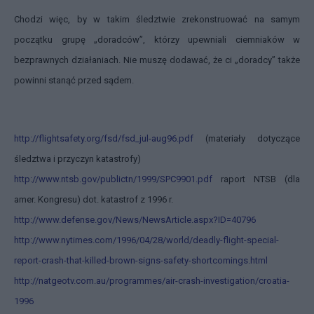
Chodzi więc, by w takim śledztwie zrekonstruować na samym
początku grupę „doradców”, którzy upewniali ciemniaków w
bezprawnych działaniach. Nie muszę dodawać, że ci „doradcy” także
powinni stanąć przed sądem.
http://flightsafety.org/fsd/fsd_jul-aug96.pdf
(materiały dotyczące
śledztwa i przyczyn katastrofy)
http://www.ntsb.gov/publictn/1999/SPC9901.pdf
raport NTSB (dla
amer. Kongresu) dot. katastrof z 1996 r.
http://www.defense.gov/News/NewsArticle.aspx?ID=40796
http://www.nytimes.com/1996/04/28/world/deadly-flight-special-
report-crash-that-killed-brown-signs-safety-shortcomings.html
http://natgeotv.com.au/programmes/air-crash-investigation/croatia-
1996