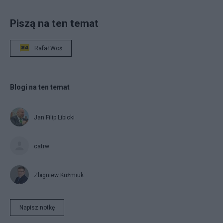
Piszą na ten temat
Rafał Woś
Blogi na ten temat
Jan Filip Libicki
catrw
Zbigniew Kuźmiuk
Napisz notkę