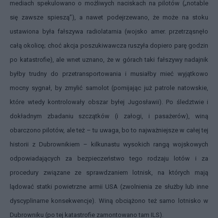
mediach spekulowano o możliwych naciskach na pilotów („notable
się zawsze spieszą”), a nawet podejrzewano, że może na stoku
ustawiona była fałszywa radiolatarnia (wojsko amer. przetrząsnęło
całą okolicę; choć akcja poszukiwawcza ruszyła dopiero parę godzin
po katastrofie), ale wnet uznano, że w górach taki fałszywy nadajnik
byłby trudny do przetransportowania i musiałby mieć wyjątkowo
mocny sygnał, by zmylić samolot (pomijając już patrole natowskie,
które wtedy kontrolowały obszar byłej Jugosławii). Po śledztwie i
dokładnym zbadaniu szczątków (i załogi, i pasażerów), winą
obarczono pilotów, ale też – tu uwaga, bo to najważniejsze w całej tej
historii z Dubrownikiem –
kilkunastu wysokich rangą wojskowych
odpowiadających za bezpieczeństwo tego rodzaju lotów i za
procedury związane ze sprawdzaniem lotnisk, na których mają
lądować statki powietrzne armii USA (zwolnienia ze służby lub inne
dyscyplinarne konsekwencje). Winą obciążono też samo lotnisko w
Dubrowniku (po tej katastrofie zamontowano tam ILS).