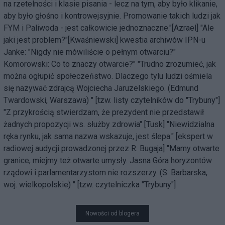
na rzetelności i klasie pisania - lecz na tym, aby było klikanie,
aby było głośno i kontrowejsyjnie. Promowanie takich ludzi jak
FYM i Paliwoda - jest całkowicie jednoznaczne."[Azrael] "Ale
jaki jest problem?"[Kwaśniewski] kwestia archiwów IPN-u
Janke: "Nigdy nie mówiliście o pełnym otwarciu?"
Komorowski: Co to znaczy otwarcie?" "Trudno zrozumieć, jak
można ogłupić społeczeństwo. Dlaczego tylu ludzi ośmiela
się nazywać zdrajcą Wojciecha Jaruzelskiego. (Edmund
Twardowski, Warszawa) " [tzw. listy czytelników do "Trybuny"]
"Z przykrością stwierdzam, że prezydent nie przedstawił
żadnych propozycji ws. służby zdrowia" [Tusk] "Niewidzialna
ręka rynku, jak sama nazwa wskazuje, jest ślepa." [ekspert w
radiowej audycji prowadzonej przez R. Bugaja] "Mamy otwarte
granice, miejmy też otwarte umysły. Jasna Góra horyzontów
rządowi i parlamentarzystom nie rozszerzy. (S. Barbarska,
woj. wielkopolskie) " [tzw. czytelniczka "Trybuny"]
Nowości od blogera