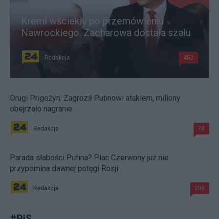
Kreml wściekły po przemówieniu
Nawrockiego. Zacharowa dostała szału
Redakcja
452
Drugi Prigożyn. Zagroził Putinowi atakiem, miliony
obejrzało nagranie
Redakcja
78
Parada słabości Putina? Plac Czerwony już nie
przypomina dawnej potęgi Rosji
Redakcja
206
#
PiS