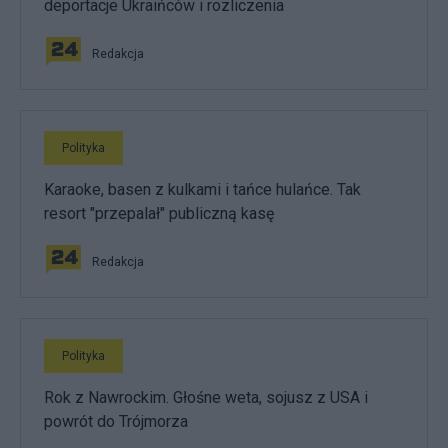
deportacje Ukraińców i rozliczenia
Redakcja
Polityka
Karaoke, basen z kulkami i tańce hulańce. Tak
resort "przepalał" publiczną kasę
Redakcja
Polityka
Rok z Nawrockim. Głośne weta, sojusz z USA i
powrót do Trójmorza