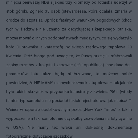
minięciu pierwszej NDB i jakieś trzy kilometry od lotniska uderzył w
stok górski. Zginęło 35 osób (stewardessa, która ocalała, zmarła w
drodze do szpitala). Oprócz fatalnych warunków pogodowych (choć
tych w śledztwie nie uznano za decydujące) i kiepskiego lotniska,
można mówić o innych podobieństwach między tym, co się wydarzyło
koło Dubrownika a katastrofą polskiego rządowego tupolewa 10
Kwietnia. Otóż biorąc pod uwagę to, że Ruscy przejęli i sfałszowali
zapisy rozmów z kokpitu i zapewne (jeśli opublikują) inne dane dot.
parametrów lotu także będą sfałszowane, to możemy sobie
powiedzieć, że NIE MAMY czarnych skrzynek z tupolewa – tak jak nie
było takich skrzynek w przypadku katastrofy z kwietnia '96 r. (wtedy
tamten typ samolotu nie posiadał takich rejestratorów; jak napisał T.
Weiner w raporcie opublikowanym przez „New York Times” z takim
wyposażeniem taki samolot nie uzyskałby zezwolenia na loty cywilne
w USA). Nie mamy też wraku ani dokładnej dokumentacji
fotograficznej dotyczącej szczątków.