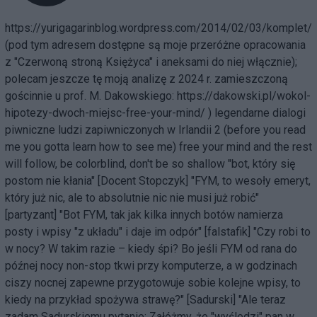
https://yurigagarinblog.wordpress.com/2014/02/03/komplet/
(pod tym adresem dostępne są moje przeróżne opracowania
z "Czerwoną stroną Księżyca" i aneksami do niej włącznie);
polecam jeszcze tę moją analizę z 2024 r. zamieszczoną
gościnnie u prof. M. Dakowskiego:
https://dakowski.pl/wokol-
hipotezy-dwoch-miejsc-free-your-mind/
) legendarne dialogi
piwniczne ludzi zapiwniczonych w Irlandii 2 (before you read
me you gotta learn how to see me) free your mind and the rest
will follow, be colorblind, don't be so shallow "bot, który się
postom nie kłania" [Docent Stopczyk] "FYM, to wesoły emeryt,
który już nic, ale to absolutnie nic nie musi już robić"
[partyzant] "Bot FYM, tak jak kilka innych botów namierza
posty i wpisy "z układu" i daje im odpór" [falstafik] "Czy robi to
w nocy? W takim razie – kiedy śpi? Bo jeśli FYM od rana do
późnej nocy non-stop tkwi przy komputerze, a w godzinach
ciszy nocnej zapewne przygotowuje sobie kolejne wpisy, to
kiedy na przykład spożywa strawę?" [Sadurski] "Ale teraz
zadam Sadurskiemu pytanie: Załóżmy, że "wyśledzi" pan w