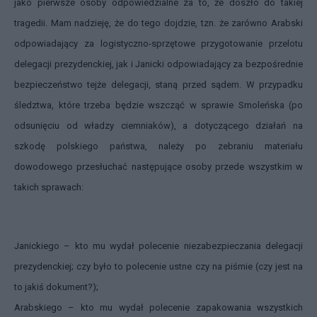
jako pierwsze osoby odpowiedzialne za to, że doszło do takiej
tragedii. Mam nadzieję, że do tego dojdzie, tzn. że zarówno Arabski
odpowiadający za logistyczno-sprzętowe przygotowanie przelotu
delegacji prezydenckiej, jak i Janicki odpowiadający za bezpośrednie
bezpieczeństwo tejże delegacji, staną przed sądem. W przypadku
śledztwa, które trzeba będzie wszcząć w sprawie Smoleńska (po
odsunięciu od władzy ciemniaków), a dotyczącego działań na
szkodę polskiego państwa, należy po zebraniu materiału
dowodowego przesłuchać następujące osoby przede wszystkim w
takich sprawach:
Janickiego – kto mu wydał polecenie niezabezpieczania delegacji
prezydenckiej; czy było to polecenie ustne czy na piśmie (czy jest na
to jakiś dokument?);
Arabskiego – kto mu wydał polecenie zapakowania wszystkich