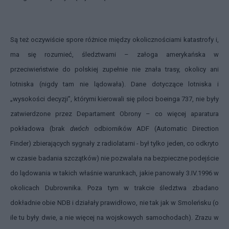
Są też oczywiście spore różnice między okolicznościami katastrofy i,
ma się rozumieć, śledztwami – załoga amerykańska w
przeciwieństwie do polskiej zupełnie nie znała trasy, okolicy ani
lotniska (nigdy tam nie lądowała). Dane dotyczące lotniska i
„wysokości decyzji”, którymi kierowali się piloci boeinga 737, nie były
zatwierdzone przez Departament Obrony – co więcej aparatura
pokładowa (brak
dwóch
odbiorników ADF (Automatic Direction
Finder) zbierających sygnały z radiolatarni - był tylko jeden, co odkryto
w czasie badania szczątków) nie pozwalała na bezpieczne podejście
do lądowania w takich właśnie warunkach, jakie panowały 3.IV.1996 w
okolicach Dubrownika. Poza tym w trakcie śledztwa zbadano
dokładnie obie NDB i działały prawidłowo, nie tak jak w Smoleńsku (o
ile tu były dwie, a nie więcej na wojskowych samochodach). Zrazu w