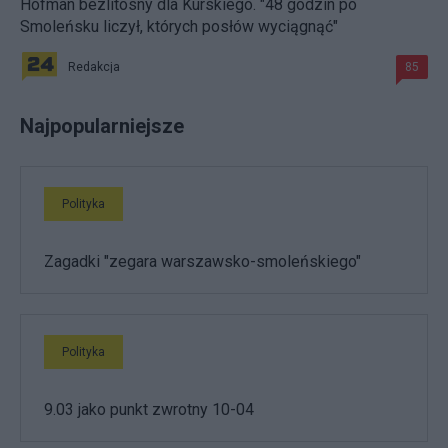
Hofman bezlitosny dla Kurskiego. "48 godzin po
Smoleńsku liczył, których posłów wyciągnąć"
Redakcja
85
Najpopularniejsze
Polityka
Zagadki "zegara warszawsko-smoleńskiego"
Polityka
9.03 jako punkt zwrotny 10-04