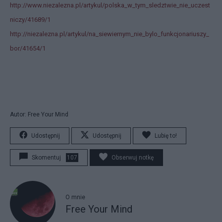
http://www.niezalezna.pl/artykul/polska_w_tym_sledztwie_nie_uczest
niczy/41689/1
http://niezalezna.pl/artykul/na_siewiernym_nie_bylo_funkcjonariuszy_
bor/41654/1
Autor: Free Your Mind
Udostępnij
Udostępnij
Lubię to!
Skomentuj
107
Obserwuj notkę
O mnie
Free Your Mind