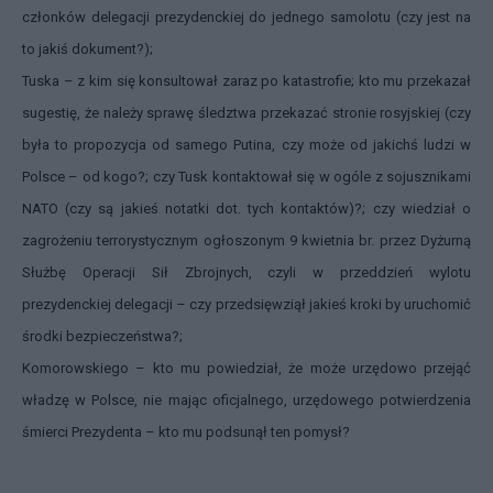
członków delegacji prezydenckiej do jednego samolotu (czy jest na
to jakiś dokument?);
Tuska – z kim się konsultował zaraz po katastrofie; kto mu przekazał
sugestię, że należy sprawę śledztwa przekazać stronie rosyjskiej (czy
była to propozycja od samego Putina, czy może od jakichś ludzi w
Polsce – od kogo?; czy Tusk kontaktował się w ogóle z sojusznikami
NATO (czy są jakieś notatki dot. tych kontaktów)?; czy wiedział o
zagrożeniu terrorystycznym ogłoszonym 9 kwietnia br. przez Dyżurną
Służbę Operacji Sił Zbrojnych, czyli w przeddzień wylotu
prezydenckiej delegacji – czy przedsięwziął jakieś kroki by uruchomić
środki bezpieczeństwa?;
Komorowskiego – kto mu powiedział, że może urzędowo przejąć
władzę w Polsce, nie mając oficjalnego, urzędowego potwierdzenia
śmierci Prezydenta – kto mu podsunął ten pomysł?