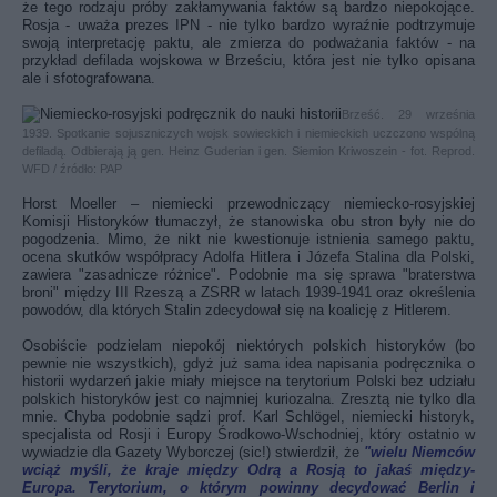
że tego rodzaju próby zakłamywania faktów są bardzo niepokojące.
Rosja - uważa prezes IPN - nie tylko bardzo wyraźnie podtrzymuje
swoją interpretację paktu, ale zmierza do podważania faktów - na
przykład defilada wojskowa w Brześciu, która jest nie tylko opisana
ale i sfotografowana.
Brześć. 29 września
1939. Spotkanie sojuszniczych wojsk sowieckich i niemieckich uczczono wspólną
defiladą. Odbierają ją gen. Heinz Guderian i gen. Siemion Kriwoszein - fot. Reprod.
WFD / źródło: PAP
Horst Moeller – niemiecki przewodniczący niemiecko-rosyjskiej
Komisji Historyków tłumaczył, że stanowiska obu stron były nie do
pogodzenia. Mimo, że nikt nie kwestionuje istnienia samego paktu,
ocena skutków współpracy Adolfa Hitlera i Józefa Stalina dla Polski,
zawiera "zasadnicze różnice". Podobnie ma się sprawa "braterstwa
broni" między III Rzeszą a ZSRR w latach 1939-1941 oraz określenia
powodów, dla których Stalin zdecydował się na koalicję z Hitlerem.
Osobiście podzielam niepokój niektórych polskich historyków (bo
pewnie nie wszystkich), gdyż już sama idea napisania podręcznika o
historii wydarzeń jakie miały miejsce na terytorium Polski bez udziału
polskich historyków jest co najmniej kuriozalna. Zresztą nie tylko dla
mnie. Chyba podobnie sądzi prof. Karl Schlögel, niemiecki historyk,
specjalista od Rosji i Europy Środkowo-Wschodniej, który ostatnio w
wywiadzie dla Gazety Wyborczej (sic!) stwierdził, że
"wielu Niemców
wciąż myśli, że kraje między Odrą a Rosją to jakaś między-
Europa. Terytorium, o którym powinny decydować Berlin i