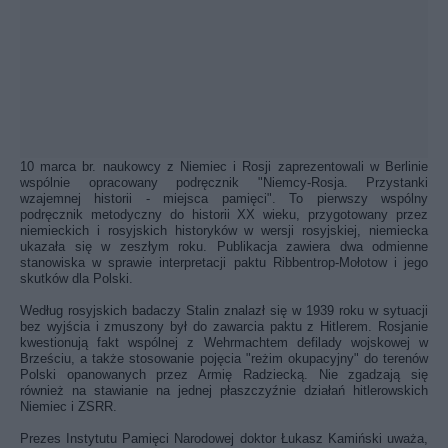
10 marca br. naukowcy z Niemiec i Rosji zaprezentowali w Berlinie
wspólnie opracowany podręcznik "Niemcy-Rosja. Przystanki
wzajemnej historii - miejsca pamięci". To pierwszy wspólny
podręcznik metodyczny do historii XX wieku, przygotowany przez
niemieckich i rosyjskich historyków w wersji rosyjskiej, niemiecka
ukazała się w zeszłym roku. Publikacja zawiera dwa odmienne
stanowiska w sprawie interpretacji paktu Ribbentrop-Mołotow i jego
skutków dla Polski.
Według rosyjskich badaczy Stalin znalazł się w 1939 roku w sytuacji
bez wyjścia i zmuszony był do zawarcia paktu z Hitlerem. Rosjanie
kwestionują fakt wspólnej z Wehrmachtem defilady wojskowej w
Brześciu, a także stosowanie pojęcia "reżim okupacyjny" do terenów
Polski opanowanych przez Armię Radziecką. Nie zgadzają się
również na stawianie na jednej płaszczyźnie działań hitlerowskich
Niemiec i ZSRR.
Prezes Instytutu Pamięci Narodowej doktor Łukasz Kamiński uważa,