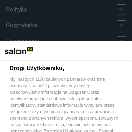
Polityka
Gospodarka
Rozmaitości
Technologie
Drogi Użytkowniku,
Sport
My, naszych 1160 zaufanych partnerów oraz inne
podmioty z salon24.pl uzyskujemy dostęp i
Społeczeństwo
przechowujemy informacje na urządzeniu oraz
przetwarzamy dane osobowe, takie jak unikalne
Kultura
identyfikatory, standardowe informacje wysyłane przez
urządzenie czy dane przeglądania w celu zapewniania
spersonalizowanych reklam, wybór spersonalizowanych
treści, pomiar reklam i treści, badanie odbiorców oraz
ulepszanie usług. Za zgodą Użytkownika my i Zaufani