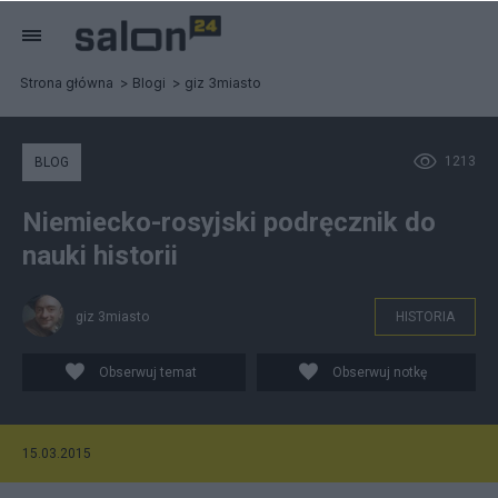
Strona główna
Blogi
giz 3miasto
1213
BLOG
Niemiecko-rosyjski podręcznik do
nauki historii
giz 3miasto
HISTORIA
Obserwuj temat
Obserwuj notkę
15.03.2015