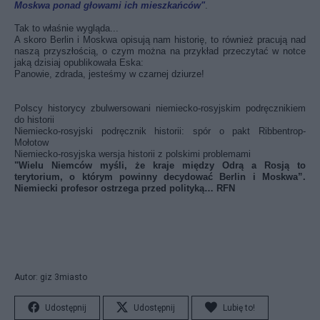
Moskwa ponad głowami ich mieszkańców"
.
Tak to właśnie wygląda...
A skoro Berlin i Moskwa opisują nam historię, to również pracują nad
naszą przyszłością, o czym można na przykład przeczytać w notce
jaką dzisiaj opublikowała Eska:
Panowie, zdrada, jesteśmy w czarnej dziurze!
Polscy historycy zbulwersowani niemiecko-rosyjskim podręcznikiem
do historii
Niemiecko-rosyjski podręcznik historii: spór o pakt Ribbentrop-
Mołotow
Niemiecko-rosyjska wersja historii z polskimi problemami
"Wielu Niemców myśli, że kraje między Odrą a Rosją to
terytorium, o którym powinny decydować Berlin i Moskwa”.
Niemiecki profesor ostrzega przed polityką… RFN
Autor: giz 3miasto
Udostępnij
Udostępnij
Lubię to!