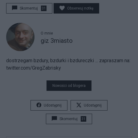
Skomentuj
31
Obserwuj notkę
O mnie
giz 3miasto
dostrzegam bzdury, bzdurki i bzdureczki ...
zapraszam na:
twitter.com/GregZabrisky
Nowości od blogera
Udostępnij
Udostępnij
Skomentuj
31