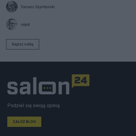
Tomasz Szymborski
cepol
Napisz notkę
Podziel się swoją opinią
ZAŁÓŻ BLOG