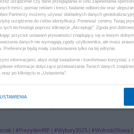
przez urządzenie czy dane przeglądania w celu zapewniania sperson
ych treści, pomiar reklam i treści, badanie odbiorców oraz ulepszan
Reklama
fani Partnerzy możemy używać dokładnych danych geolokalizacyjn
tykę urządzenia do celów identyfikacji. Ponieważ cenimy Twoją pry
oś więcej niż tylko medialna wpadka czy awantura. To jaskr
z tych technologii poprzez kliknięcie „Akceptuję”. Zgoda jest dobro
do debaty a faktyczną kontrolą redakcyjną, zwłaszcza gdy
ikając przycisk ustawień prywatności znajdujący się w lewym dolny
eżimu Putina. Wyproszenie kandydata na prezydenta w tak
etwarzania danych nie wymagają zgody użytkownika, ale masz prawo 
. Preferencje będą miały zastosowania tylko na tej witrynie.
, jest gestem o ogromnym ładunku emocjonalnym i
ygłaszał pan Maciak, sposób, w jaki zakończono jego udzia
szymi informacjami, abyś mógł świadomie i komfortowo korzystać z
gółowe informacje dotyczące przetwarzania Twoich danych znajdzi
cesu demokratycznego i dla obywateli, którzy poparli tę
s
oraz po kliknięciu w „Ustawienia”.
kreującej wizerunek miejsca wolnej debaty, istnieją temat
mi, które dalekie są od ideałów dziennikarskiej etyki i
 lekcja o tym, jak łatwo wolność słowa może zderzyć się 
USTAWIENIA
tu czyjejś dezaprobaty.
aciak | #PrezydentRP | #Wybory2025 | #WolnośćSłowa |