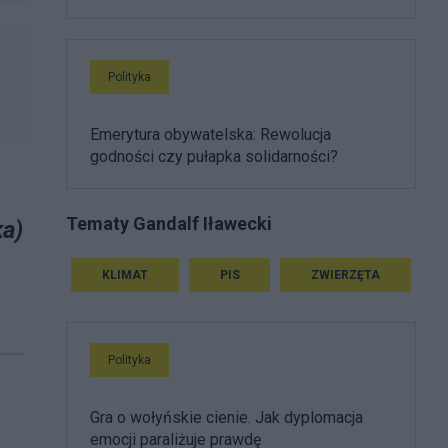
Polityka
Emerytura obywatelska: Rewolucja
godności czy pułapka solidarności?
Tematy Gandalf Iławecki
ka)
KLIMAT
PIS
ZWIERZĘTA
Polityka
Gra o wołyńskie cienie. Jak dyplomacja
emocji paraliżuje prawdę