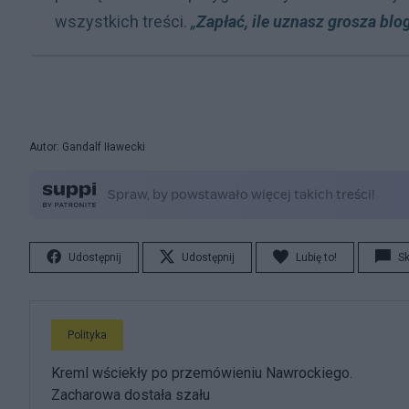
wszystkich treści.
„
Zapłać, ile uznasz grosza blo
Autor: Gandalf Iławecki
Udostępnij
Udostępnij
Lubię to!
S
Polityka
Kreml wściekły po przemówieniu Nawrockiego.
Zacharowa dostała szału