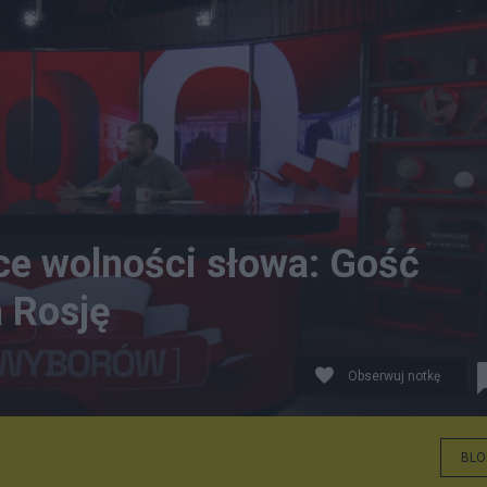
ice wolności słowa: Gość
 Rosję
Obserwuj notkę
BLO