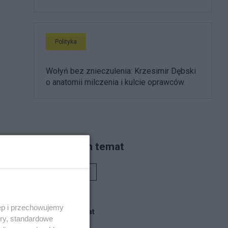
Polityka
Wołyń bez znieczulenia: Krzesimir Dębski
o anatomii milczenia i kulcie oprawców.
Piszą na ten temat
Rafał Woś
ęp i przechowujemy
Blogi na ten temat
ory, standardowe