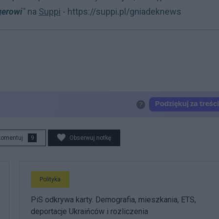
gerowi
"
na
Suppi
-
https://suppi.pl/gniadeknews
komentuj
9
Obserwuj notkę
Polityka
PiS odkrywa karty. Demografia, mieszkania, ETS,
deportacje Ukraińców i rozliczenia