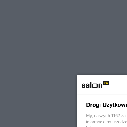
Drogi Użytkow
My, naszych 1162 zau
informacje na urządze