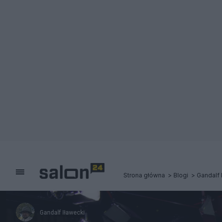
Strona główna
Blogi
Gandalf 
Gandalf Iławecki