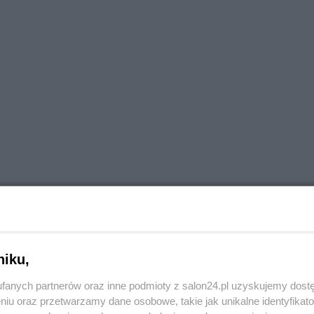
niku,
fanych partnerów oraz inne podmioty z salon24.pl uzyskujemy dost
niu oraz przetwarzamy dane osobowe, takie jak unikalne identyfikat