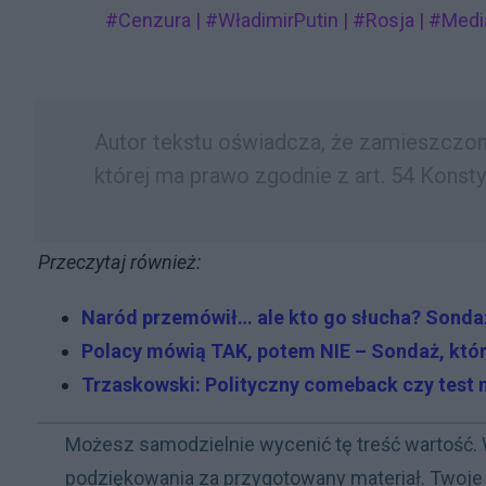
#Cenzura | #WładimirPutin | #Rosja | #Media
Autor tekstu oświadcza, że zamieszczony
której ma prawo zgodnie z art. 54 Konsty
Przeczytaj również:
Naród przemówił… ale kto go słucha? Sondaż
Polacy mówią TAK, potem NIE – Sondaż, któr
Trzaskowski: Polityczny comeback czy test n
Możesz samodzielnie wycenić tę treść wartość. 
podziękowania za przygotowany materiał. Twoje 