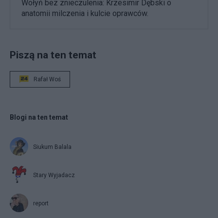
Wołyń bez znieczulenia: Krzesimir Dębski o
anatomii milczenia i kulcie oprawców.
Piszą na ten temat
Rafał Woś
Blogi na ten temat
Siukum Balala
Stary Wyjadacz
report