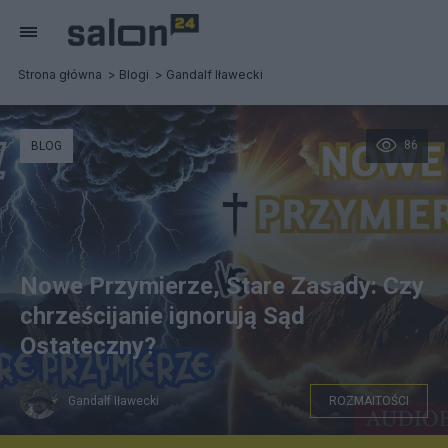
Strona główna
Blogi
Gandalf Iławecki
86
BLOG
Nowe Przymierze, Stare Zasady: Czy
chrześcijanie ignorują Sąd
Ostateczny?
Gandalf Iławecki
ROZMAITOŚCI
youtube.com