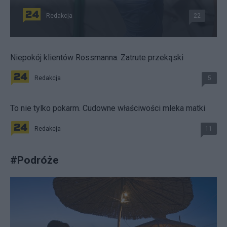
Redakcja
22
Niepokój klientów Rossmanna. Zatrute przekąski
Redakcja
5
To nie tylko pokarm. Cudowne właściwości mleka matki
Redakcja
11
#
Podróże