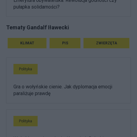
Emerytura obywatelska: Rewolucja godności czy
pułapka solidarności?
Tematy Gandalf Iławecki
KLIMAT
PIS
ZWIERZĘTA
Polityka
Gra o wołyńskie cienie. Jak dyplomacja emocji
paraliżuje prawdę
Polityka