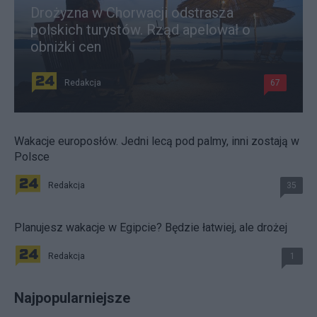
Drożyzna w Chorwacji odstrasza
polskich turystów. Rząd apelował o
obniżki cen
Redakcja
67
Wakacje europosłów. Jedni lecą pod palmy, inni zostają w
Polsce
Redakcja
35
Planujesz wakacje w Egipcie? Będzie łatwiej, ale drożej
Redakcja
1
Najpopularniejsze