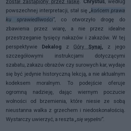
został zastąpiony przez łaskę
.
Chrystus
, według
powszechnej interpretacji, stał się
„
końcem prawa
ku sprawiedliwości
”
, co otworzyło drogę do
zbawienia przez wiarę, a nie przez idealne
przestrzeganie tysięcy nakazów i zakazów. W tej
perspektywie
Dekalog
z
Góry
Synaj,
z jego
szczegółowymi instrukcjami dotyczącymi
szabatu, zakazu obrazów czy surowych kar, wydaje
się być jedynie historyczną lekcją, a nie aktualnym
kodeksem moralnym. To podejście oferuje
ogromną nadzieję, dając wiernym poczucie
wolności od brzemienia, które niesie ze sobą
nieustanna walka z grzechem i niedoskonałością.
Wystarczy uwierzyć, a reszta
„się wypełni”
.