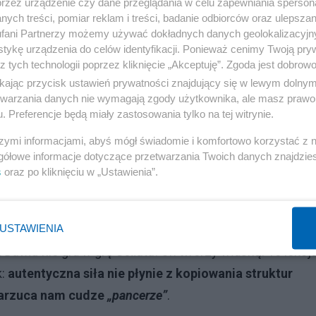
laczego sukcesy innych mogą budzić lęk i jak unikać puła
przez urządzenie czy dane przeglądania w celu zapewniania sperson
ych treści, pomiar reklam i treści, badanie odbiorców oraz ulepszan
fani Partnerzy możemy używać dokładnych danych geolokalizacyjn
rację do aktywnego kształtowania swojej rzeczywistości,
tykę urządzenia do celów identyfikacji. Ponieważ cenimy Twoją pry
z tych technologii poprzez kliknięcie „Akceptuję”. Zgoda jest dobro
ikając przycisk ustawień prywatności znajdujący się w lewym dolny
etwarzania danych nie wymagają zgody użytkownika, ale masz prawo 
 postacią biblijną. Jest archetypem
„
niszczyciela
”
. Jego
. Preferencje będą miały zastosowania tylko na tej witrynie.
wdopodobieństwa sukcesu w oparciu o nowe dane, który
szymi informacjami, abyś mógł świadomie i komfortowo korzystać z
ceniają szansę na przeżycie w starciu wręcz
(gdzie
gółowe informacje dotyczące przetwarzania Twoich danych znajdzi
ko zero)
, on zmienia reguły gry. Odrzucenie zbroi
Saula
t
s
oraz po kliknięciu w „Ustawienia”.
na.
Dawid
wie, że próbując walczyć metodami przeciwnik
stansową, precyzyjną i szybką
– zmienia naturę konfliktu.
USTAWIENIA
.
Dawid
nie gra w grę
Goliata
. On tworzy własną. To lekcj
k:
autentyczna siła nie płynie z kopiowania struktur
 narzuca nam cudze
„pancerze”
.