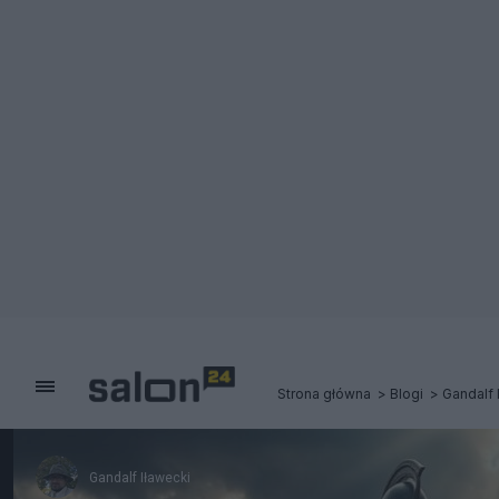
Strona główna
Blogi
Gandalf 
Gandalf Iławecki