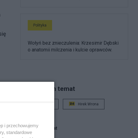
n
j
Polityka
się
Wołyń bez znieczulenia: Krzesimir Dębski
o anatomii milczenia i kulcie oprawców.
Piszą na ten temat
oria
Rafał Woś
Hirek Wrona
iu
ęp i przechowujemy
Blogi na ten temat
ory, standardowe