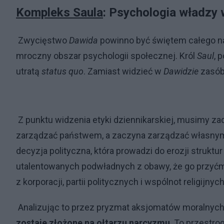
Kompleks Saula
: Psychologia władzy
Zwycięstwo
Dawida
powinno być świętem całego na
mroczny obszar psychologii społecznej. Król
Saul
, 
utratą
status quo
. Zamiast widzieć w
Dawidzie
zasób 
Z punktu widzenia etyki dziennikarskiej, musimy zad
zarządzać państwem, a zaczyna zarządzać własnym 
decyzja polityczna, która prowadzi do erozji struktu
utalentowanych podwładnych z obawy, że go przyćmi
z korporacji, partii politycznych i wspólnot religijnyc
Analizując to przez pryzmat aksjomatów moralnych
zostaje złożone na ołtarzu narcyzmu
. To przestro