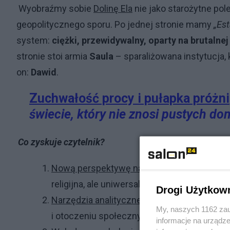
Wyobraźmy sobie
Dolinę Ela
nie jako starożytne pole
geopolitycznego sporu. Po jednej stronie mamy
„Es
system:
ciężki, przewidywalny, oparty na brutaln
stronie stoi armia
Saula
– sparaliżowana instytucja, k
on:
Dawid
.
Zuchwałość procy i pułapka próżni
świecie, który nie znosi pustych d
Co zyskuje czytelnik?
Nową perspektywę na klasyczne motywy
: 
religijna, ale uniwersalny model innowacji
Drogi Użytkow
Narzędzia analityczne
: Umiejętność rozp
My, naszych 1162 zau
i otoczeniu społecznym, co pozwala zapob
informacje na urządze