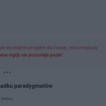
aje się jedynie progiem dla nowej, mroczniejszej
scena nigdy nie pozostaje pusta
”
.
* * *
 upadku paradygmatów
Reklama