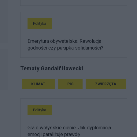
Polityka
Emerytura obywatelska: Rewolucja
godności czy pułapka solidarności?
Tematy Gandalf Iławecki
KLIMAT
PIS
ZWIERZĘTA
Polityka
Gra o wołyńskie cienie. Jak dyplomacja
emocji paraliżuje prawdę