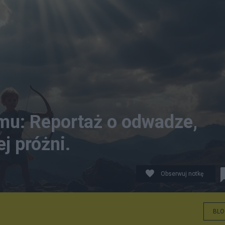
mu: Reportaż o odwadze,
j próżni.
Obserwuj notkę
BLO