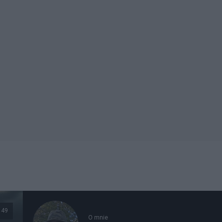
49
O mnie