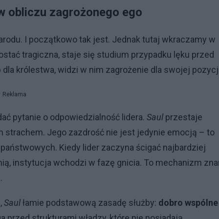
 w obliczu zagrożonego ego
rodu. I początkowo tak jest. Jednak tutaj wkraczamy w
postać tragiczna, staje się studium przypadku lęku przed
dla królestwa, widzi w nim zagrożenie dla swojej pozycji
Reklama
ać pytanie o odpowiedzialność lidera.
Saul
przestaje
strachem. Jego zazdrość nie jest jedynie emocją – to
r państwowych. Kiedy lider zaczyna ścigać najbardziej
ą, instytucja wchodzi w fazę gnicia. To mechanizm zn
h.
,
Saul
łamie podstawową zasadę służby:
dobro wspólne
ga przed strukturami władzy, które nie posiadają