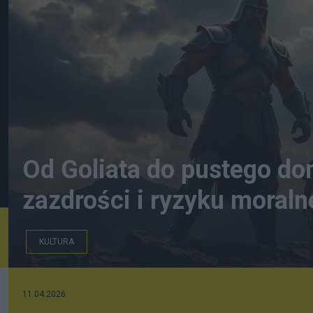
Od Goliata do pustego do
zazdrości i ryzyku moralne
KULTURA
mikolajwarka.pl
11.04.2026