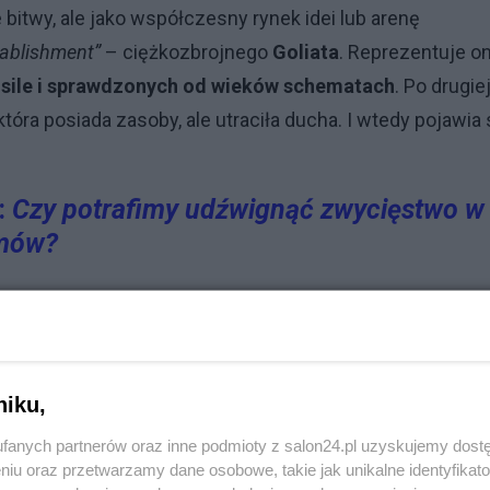
 bitwy, ale jako współczesny rynek idei lub arenę
tablishment”
– ciężkozbrojnego
Goliata
. Reprezentuje o
ej sile i sprawdzonych od wieków schematach
. Po drugie
tóra posiada zasoby, ale utraciła ducha. I wtedy pojawia 
:
Czy potrafimy udźwignąć zwycięstwo w
omów?
Zrozumienie, że walka
Dawida
z
Goliatem
to nie tylko hist
 i przełamywania schematów.
niku,
oznawania mechanizmów
„pustego domu”
we własnym życ
fanych partnerów oraz inne podmioty z salon24.pl uzyskujemy dost
iegać nawrotom kryzysów.
niu oraz przetwarzamy dane osobowe, takie jak unikalne identyfikat