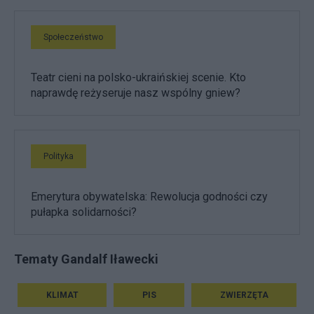
Społeczeństwo
Teatr cieni na polsko-ukraińskiej scenie. Kto
naprawdę reżyseruje nasz wspólny gniew?
Polityka
Emerytura obywatelska: Rewolucja godności czy
pułapka solidarności?
Tematy Gandalf Iławecki
KLIMAT
PIS
ZWIERZĘTA