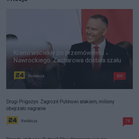
Kreml wściekły po przemówieniu
Nawrockiego. Zacharowa dostała szału
Redakcja
400
Drugi Prigożyn. Zagroził Putinowi atakiem, miliony
obejrzało nagranie
Redakcja
78