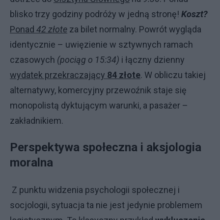
blisko trzy godziny podróży w jedną stronę!
Koszt?
Ponad
42 złote
za bilet normalny. Powrót wygląda
identycznie – uwięzienie w sztywnych ramach
czasowych
(pociąg o 15:34)
i łączny dzienny
wydatek przekraczający
84 złote
. W obliczu takiej
alternatywy, komercyjny przewoźnik staje się
monopolistą dyktującym warunki, a pasażer –
zakładnikiem.
Perspektywa społeczna i aksjologia
moralna
Z punktu widzenia psychologii społecznej i
socjologii, sytuacja ta nie jest jedynie problemem