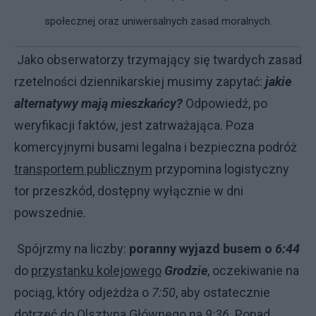
społecznej oraz uniwersalnych zasad moralnych.
Jako obserwatorzy trzymający się twardych zasad
rzetelności dziennikarskiej musimy zapytać:
jakie
alternatywy mają mieszkańcy?
Odpowiedź, po
weryfikacji faktów, jest zatrważająca. Poza
komercyjnymi busami legalna i bezpieczna podróż
transportem publicznym
przypomina logistyczny
tor przeszkód, dostępny wyłącznie w dni
powszednie.
Spójrzmy na liczby:
poranny wyjazd
busem o
6:44
do
przystanku kolejowego
Grodzie
, oczekiwanie na
pociąg, który odjeżdża o
7:50
, aby ostatecznie
dotrzeć do
Olsztyna Głównego
na
9:36
. Ponad