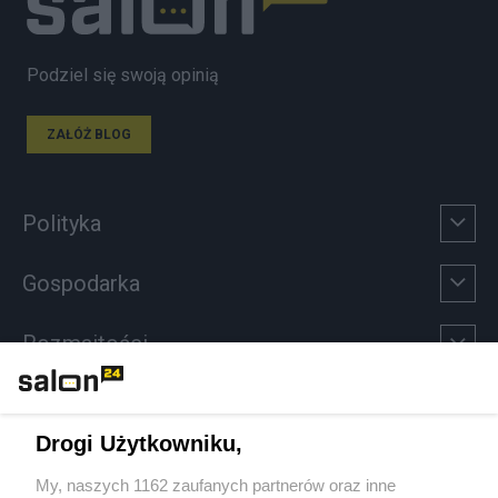
Podziel się swoją opinią
ZAŁÓŻ BLOG
Polityka
Gospodarka
Rozmaitości
Technologie
Drogi Użytkowniku,
Sport
My, naszych 1162 zaufanych partnerów oraz inne