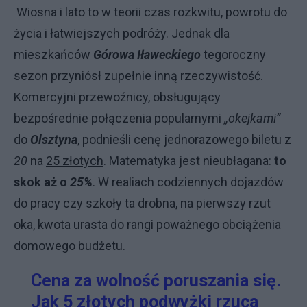
Wiosna i lato to w teorii czas rozkwitu, powrotu do
życia i łatwiejszych podróży. Jednak dla
mieszkańców
Górowa Iławeckiego
tegoroczny
sezon przyniósł zupełnie inną rzeczywistość.
Komercyjni przewoźnicy, obsługujący
bezpośrednie połączenia popularnymi
„okejkami”
do
Olsztyna
, podnieśli cenę jednorazowego biletu z
20
na
25 złotych
. Matematyka jest nieubłagana:
to
skok aż o
25%
. W realiach codziennych dojazdów
do pracy czy szkoły ta drobna, na pierwszy rzut
oka, kwota urasta do rangi poważnego obciążenia
domowego budżetu.
Cena za wolność poruszania się.
Jak 5 złotych podwyżki rzuca