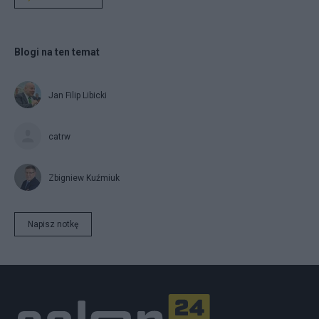
Blogi na ten temat
Jan Filip Libicki
catrw
Zbigniew Kuźmiuk
Napisz notkę