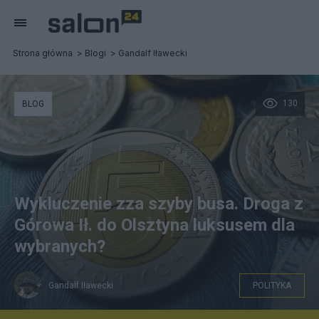
Strona główna
Blogi
Gandalf Iławecki
130
BLOG
Wykluczenie zza szyby busa. Droga z
Górowa Ił. do Olsztyna luksusem dla
wybranych?
Gandalf Iławecki
POLITYKA
pixabay.com