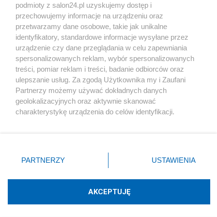
podmioty z salon24.pl uzyskujemy dostęp i
Społeczeństwo
przechowujemy informacje na urządzeniu oraz
przetwarzamy dane osobowe, takie jak unikalne
Kultura
identyfikatory, standardowe informacje wysyłane przez
urządzenie czy dane przeglądania w celu zapewniania
spersonalizowanych reklam, wybór spersonalizowanych
treści, pomiar reklam i treści, badanie odbiorców oraz
ulepszanie usług. Za zgodą Użytkownika my i Zaufani
X
Facebook
Instagram
Youtube
Partnerzy możemy używać dokładnych danych
geolokalizacyjnych oraz aktywnie skanować
charakterystykę urządzenia do celów identyfikacji.
Web Content Media sp. z o. o. © 2022
Ponieważ cenimy Twoją prywatność, prosimy o zgodę na
korzystanie z tych technologii poprzez kliknięcie
„Akceptuję”. Zgoda jest dobrowolna i zawsze możesz ją
Pomoc
O nas
Praca
Reklama
Kontakt
zmienić/wycofać klikając przycisk ustawień prywatności
PARTNERZY
USTAWIENIA
znajdujący się w lewym dolnym rogu strony
. Niektóre
rodzaje przetwarzania danych nie wymagają zgody
użytkownika, ale masz prawo sprzeciwić się takiemu
AKCEPTUJĘ
przetwarzaniu. Preferencje będą miały zastosowania tylko
Technologię dostarcza:
W3media.pl
na tej witrynie.