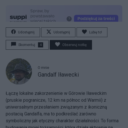
Udostępnij
Udostępnij
Lubię to!
Skomentuj
4
Obserwuj notkę
O mnie
Gandalf Iławecki
Łączę lokalne zakorzenienie w Górowie Iławeckim
(pruskie pogranicze, 12 km na północ od Warmii) z
uniwersalnym przesłaniem związanym z ikoniczną
postacią Gandalfa, ma to podkreślać zarówno
symboliczny jak etyczny charakter działalności. To forma
budowania mojej tożsamości, która działa aktywnie na