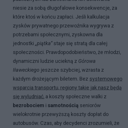
niesie za sobą długofalowe konsekwencje, za
które ktoś w końcu zapłaci. Jeśli kalkulacja
zysków prywatnego przewoźnika wygrywa z
potrzebami społecznymi, zyskowna dla
jednostki
„piątka”
staje się stratą dla całej
społeczności. Prawdopodobieństwo, że młodzi,
dynamiczni ludzie uciekną z
Górowa
Iławeckiego
jeszcze szybciej, wzrasta z
każdym drożejącym biletem. Bez
systemowego
wsparcia transportu, regiony takie jak nasz będą
się wyludniać
, a koszty społeczne walki z
bezrobociem
i
samotnością
seniorów
wielokrotnie przewyższą koszty dopłat do
autobusów. Czas, aby decydenci zrozumieli, że