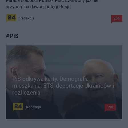
Parada słabości Putina? Plac Czerwony już nie
przypomina dawnej potęgi Rosji
Redakcja
206
#
PiS
PiS odkrywa karty. Demografia,
mieszkania, ETS, deportacje Ukraińców i
rozliczenia
Redakcja
198