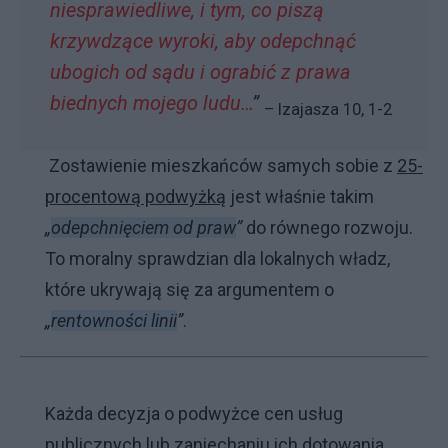
niesprawiedliwe, i tym, co piszą
krzywdzące wyroki, aby odepchnąć
ubogich od sądu i ograbić z prawa
biednych mojego ludu…
”
– Izajasza 10, 1-2
Zostawienie mieszkańców samych sobie z
25-
procentową podwyżką
jest właśnie takim
„
odepchnięciem od praw
”
do równego rozwoju.
To moralny sprawdzian dla lokalnych władz,
które ukrywają się za argumentem o
„
rentowności linii
”
.
Każda decyzja o podwyżce cen usług
publicznych lub zaniechaniu ich dotowania